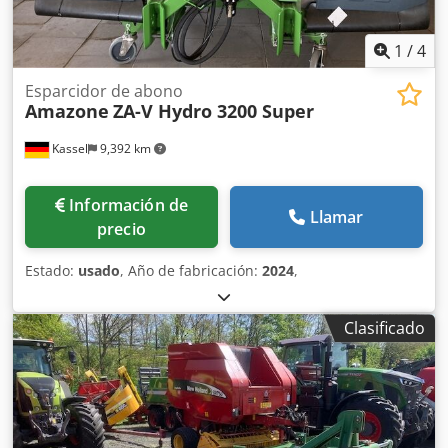
1
/
4
Esparcidor de abono
Amazone
ZA-V Hydro 3200 Super
Kassel
9,392 km
Información de
Llamar
precio
Estado:
usado
, Año de fabricación:
2024
,
Clasificado