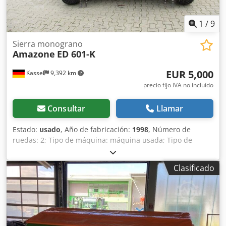
1
/
9
Sierra monograno
Amazone
ED 601-K
EUR 5,000
Kassel
9,392 km
precio fijo IVA no incluído
Consultar
Llamar
Estado:
usado
, Año de fabricación:
1998
, Número de
ruedas: 2; Tipo de máquina: máquina usada; Tipo de
bastidor: montaje; Sistema de fertilización / sinfín de
fertilizante / Crjdpfx Alsr Ncfqs Rjf
Clasificado