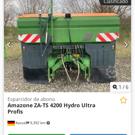
Clasificado
1
/
6
Esparcidor de abono
Amazone
ZA-TS 4200 Hydro Ultra
Profis
Kassel
9,392 km