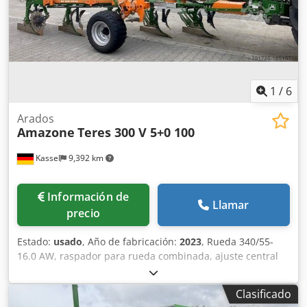
1
/
6
Arados
Amazone
Teres 300 V 5+0 100
Kassel
9,392 km
Información de
Llamar
precio
Estado:
usado
, Año de fabricación:
2023
, Rueda 340/55-
16.0 AW, raspador para rueda combinada, ajuste central
de presión de liberación / cuerpo de arado STU 40, reja
430, punta de reja HD, disco de corte Ø 500 dentado, 1
Clasificado
unidad / dentado, preparación para iluminación / Codpfx