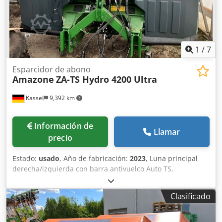
1
/
7
Esparcidor de abono
Amazone
ZA-TS Hydro 4200 Ultra
Kassel
9,392 km
Información de
Llamar
precio
Estado:
usado
, Año de fabricación:
2023
, Luna principal
derecha/izquierda con barra antivuelco Auto TS,
dispositivo parcial / abatible, montado de fábrica. Sensor
de inclinación para sistema de pesaje electrónico / ajuste
Clasificado
del sistema de guía. Componentes de instalación para
sistema de pesaje profesional para dispositivos base ZA
LED / iluminación trasera manual. Cjdpfxot A Udge Al Rsrf