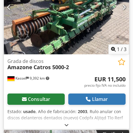
1
/
3
Grada de discos
Amazone
Catros 5000-2
EUR 11,500
Kassel
9,392 km
precio fijo IVA no incluído
Consultar
Llamar
Estado:
usado
, Año de fabricación:
2003
, Rulo anular con
discos delanteros dentados (nuevo) Codpfx Aljtqd Tlo Rerf