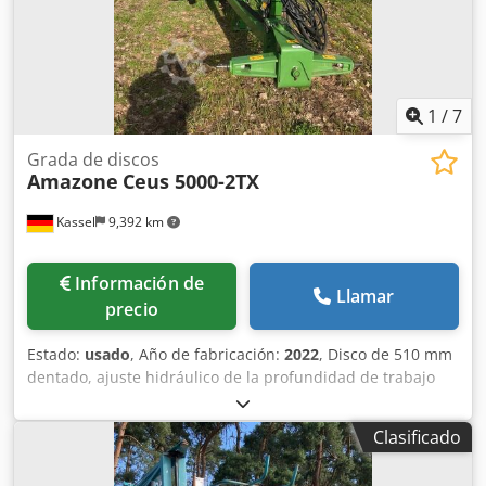
1
/
7
Grada de discos
Amazone
Ceus 5000-2TX
Kassel
9,392 km
Información de
Llamar
precio
Estado:
usado
, Año de fabricación:
2022
, Disco de 510 mm
dentado, ajuste hidráulico de la profundidad de trabajo
del grupo de discos / ajuste hidráulico de la profundidad
de trabajo de la unidad de nivelación, púas C-Mix-Ultra
Clasificado
para Ceus 50 / ajuste hidráulico de la profundidad de
trabajo del campo de púas con lanza hidráulica HD