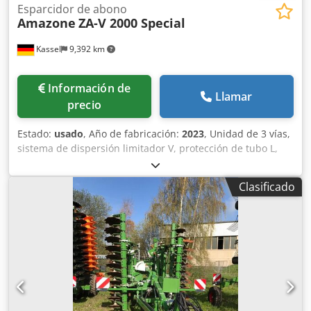
Esparcidor de abono
Amazone
ZA-V 2000 Special
Kassel
9,392 km
Información de
Llamar
precio
Estado:
usado
, Año de fabricación:
2023
, Unidad de 3 vías,
sistema de dispersión limitador V, protección de tubo L,
indicador mecánico/posición del mecanismo de dispersión
ZA-V, superestructura de tolva S 2000, componentes de
Clasificado
montaje para unidades básicas ZA, toma de fuerza con
acoplamiento de fricción, guardabarros L y escaleras,
iluminación LED trasera. Crjdpfot Dwibjx Al Rsf