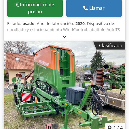
Información de
Llamar
precio
Estado:
usado
, Año de fabricación:
2020
, Dispositivo de
enrollado y estacionamiento WindControl, abatible AutoTS
en ambos lados / Barrera de protección de tubos en L
Sensor de inclinación para sistema de pesaje FlowCheck
Clasificado
Alfombrillas EasyCheck, 16 unidades / pieza Guardabarros
en L y escaleras Iluminación LED Lona enrollable de
cobertura L / Juego de palas esparcidoras TS Cedperxr
Uysfx Al Rerf
1
/
4