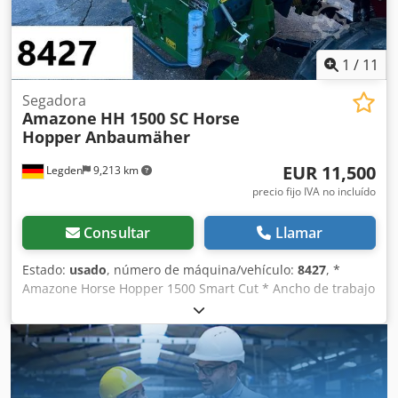
1
/
11
Segadora
Amazone
HH 1500 SC Horse
Hopper Anbaumäher
EUR 11,500
Legden
9,213 km
precio fijo IVA no incluído
Consultar
Llamar
Estado:
usado
, número de máquina/vehículo:
8427
, *
Amazone Horse Hopper 1500 Smart Cut * Ancho de trabajo
1,50 m * Capacidad de tolva de recogida 1.500 l *
Enganche de 3 puntos para tractor * Cuchillas de ala H60 *
Rodillos de apoyo * Dispositivo de triturado (mulching) *
Toma de fuerza con rueda libre * Tolva de recogida con
vaciado hidráulico del suelo * Velocidad de rotación 2.650