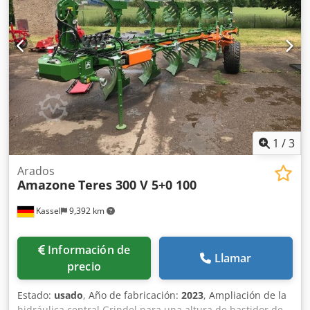
1
/
3
Arados
Amazone
Teres 300 V 5+0 100
Kassel
9,392 km
Información de
Llamar
precio
Estado:
usado
, Año de fabricación:
2023
, Ampliación de la
hidráulica central Grindel para una altura de bastidor de