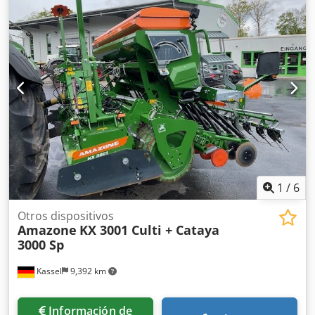
Aot Eay Ejl Rsrf
1
/
6
Otros dispositivos
Amazone
KX 3001 Culti + Cataya
3000 Sp
Kassel
9,392 km
Información de