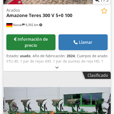
Arados
Amazone
Teres 300 V 5+0 100
Kassel
9,392 km
Información de
Llamar
precio
Estado:
usado
, Año de fabricación:
2024
, Cuerpos de arado
STU 40, 1 par de rejas 430, 1 par de puntas de reja HD, 1
par / vástago de abridor previo para altura de bastidor 80
para protección hidráulica contra sobrecarga, abridor
Clasificado
previo M2, 1 par / soportes para discos cortadores, disco
cortador D 500 dentado, protectores de apoyo, 1 par /
montaje de cuerpo con Codpfx Aot A Udysl Rerf