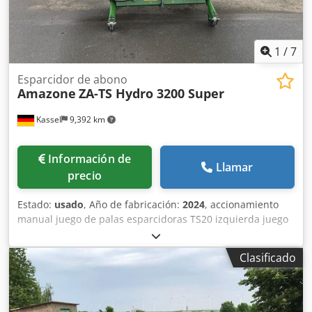
1
/
7
Esparcidor de abono
Amazone
ZA-TS Hydro 3200 Super
Kassel
9,392 km
Información de
Llamar
precio
Estado:
usado
, Año de fabricación:
2024
, accionamiento
manual juego de palas esparcidoras TS20 izquierda juego
de palas esparcidoras TS20 / derecha accionamiento
hidráulico izquierdo con AutoTS y FlowControl ProfiSPro
Clasificado
accionamiento hidráulico derecho con AutoTS y
FlowControl ProfiSPro disco principal izquierdo con AutoTS
/ disco principal derecho Crodotrdzwopfx Al Rjf