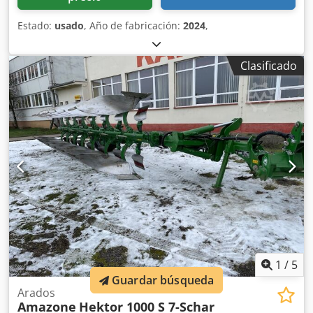
Estado:
usado
, Año de fabricación:
2024
,
Clasificado
1
/
5
Guardar búsqueda
Arados
Amazone
Hektor 1000 S 7-Schar