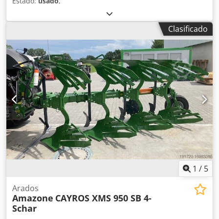
Estado:
usado
,
Clasificado
1
/
5
Arados
Amazone
CAYROS XMS 950 SB 4-
Schar