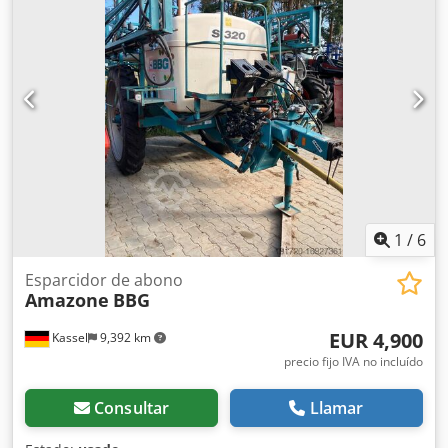
CUCHILLA 80 mm / (14/K1) Codetz Tplopfx Al Rorf
1
/
6
Esparcidor de abono
Amazone
BBG
EUR 4,900
Kassel
9,392 km
precio fijo IVA no incluído
Consultar
Llamar