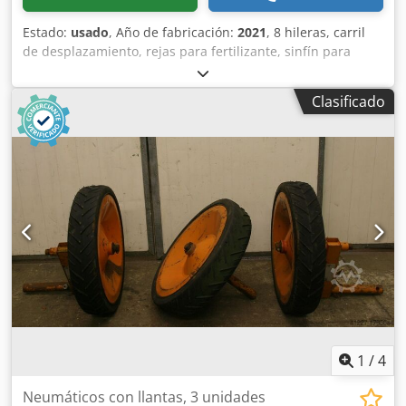
Estado:
usado
, Año de fabricación:
2021
, 8 hileras, carril
de desplazamiento, rejas para fertilizante, sinfín para
fertilizante, máquina Isobus sin terminal. Superficie: 1,011
ha. Credjtgpf Uopfx Al Rjf
Clasificado
1
/
4
Neumáticos con llantas, 3 unidades