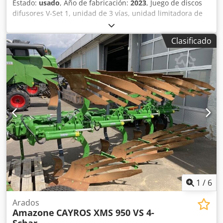
Estado:
usado
, Año de fabricación:
2023
, Juego de discos
difusores V-Set 1, unidad de 3 vías, unidad limitadora de
esparcido Limiter V / barra de protección tubular S,
dispositivo de rodillos enchufable, mecanismo de
Clasificado
esparcido ZA-V, sobreestructura de tolva S / 2000 eje de
transmisión con acoplamiento de fricción, componentes de
instalación para dispositivos base ZA, recogedor de
suciedad S / iluminación LED Csdpfxot Dwh Ro Al Rsrf
1
/
6
Arados
Amazone
CAYROS XMS 950 VS 4-