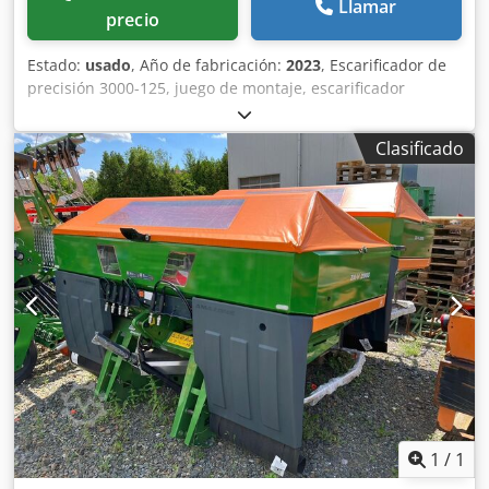
Llamar
precio
Estado:
usado
, Año de fabricación:
2023
, Escarificador de
precisión 3000-125, juego de montaje, escarificador
ajustable. Marcador de surcos adicional / electrónico 3000
AmaDrill 2 para Cataya. Sensor de radar / internacional.
Clasificado
Sensor analógico de posición de trabajo. Conmutación
electrónica de rodadas / válvula de control y rodado
hidráulico. Codpfxotgpggj Al Rerf
1
/
1