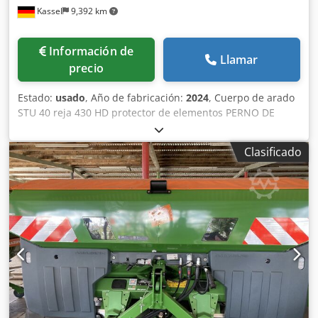
Kassel
9,392 km
Información de
Llamar
precio
Estado:
usado
, Año de fabricación:
2024
, Cuerpo de arado
STU 40 reja 430 HD protector de elementos PERNO DE
SEGURIDAD / Crsdpfjuhnlmsx Al Ref
Clasificado