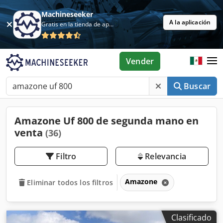
Machineseeker
A la aplicación
Gratis en la tienda de aplicaciones
Vender
Buscar
Amazone Uf 800 de segunda mano en
venta
(36)
Filtro
Relevancia
Amazone
Eliminar todos los filtros
Clasificado