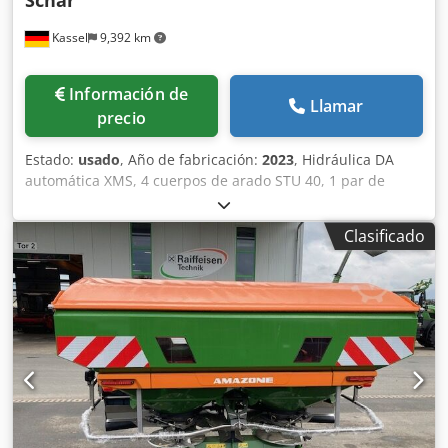
Schar
Kassel
9,392 km
Información de
Llamar
precio
Estado:
usado
, Año de fabricación:
2023
, Hidráulica DA
automática XMS, 4 cuerpos de arado STU 40, 1 par de
cuchillas 4x 430 HD, 1 par de protectores de desgaste, 1
par de 4 rejas delanteras M0 RH65-85, cuchilla de disco
Clasificado
DM 500 para desbloqueo hidráulico de piedras reforzado,
rueda de soporte oscilante DM680. Codpfjtvf Rwsx Al Rjrf