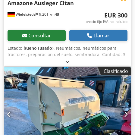
Amazone
Ausleger Citan
EUR 300
Wiefelstede
9,201 km
precio fijo IVA no incluído
Consultar
Llamar
Estado:
bueno (usado)
, Neumáticos, neumáticos para
tractores, preparación del suelo, sembradora -Cantidad: 3
neumáticos de una sembradora Amazone -Tamaño del
neumático Codpfxeb A E Ufo Al Rerf -Buje: Ø 40 mm -
Clasificado
Dimensión: Ø 750 -Precio total: por los 3 neumáticos -Peso:
51 kg/unidad