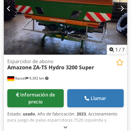
1
/
7
Esparcidor de abono
Amazone
ZA-TS Hydro 3200 Super
Kassel
9,392 km
Información de
Llamar
precio
Estado:
usado
, Año de fabricación:
2023
, Accionamiento
para juego de palas esparcidoras TS20 izquierda y
derecha, accionamiento hidráulico izquierda y derecha