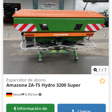
frontal / sistema antirrobo, homologación de tipo UE 40
km/h - arado reversible de arrastre completo - RH 82 /
ampliable Crjdpfjthk U Tsx Adtjf
1
/
7
Esparcidor de abono
Amazone
ZA-TS Hydro 3200 Super
Kassel
9,392 km
Información de
Llamar