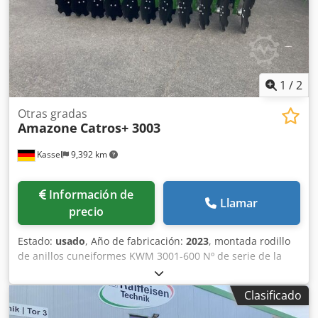
1
/
2
Otras gradas
Amazone
Catros+ 3003
Kassel
9,392 km
Información de
Llamar
precio
Estado:
usado
, Año de fabricación:
2023
, montada rodillo
de anillos cuneiformes KWM 3001-600 Nº de serie de la
máquina KW00059843 Juego de cojinetes para / Rodillo -
Grada de discos compacta de acoplamiento - Portadiscos
Clasificado
para Catros / Ajuste hidráulico de profundidad de trabajo
Iluminación LED para carretera para máquinas rígidas /