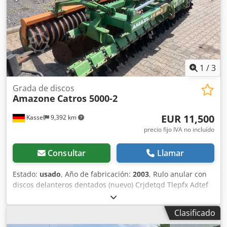
1
/
3
Grada de discos
Amazone
Catros 5000-2
EUR 11,500
Kassel
9,392 km
precio fijo IVA no incluído
Consultar
Llamar
Estado:
usado
, Año de fabricación:
2003
, Rulo anular con
discos delanteros dentados (nuevo) Crjdetqd Tlepfx Adtef
Clasificado