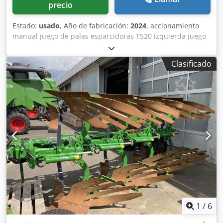
precio
Estado:
usado
, Año de fabricación:
2024
, accionamiento
manual juego de palas esparcidoras TS20 izquierda juego
de palas esparcidoras TS20 / derecha accionamiento
hidráulico izquierdo con AutoTS y FlowControl ProfiSPro
Clasificado
accionamiento hidráulico derecho con AutoTS y
FlowControl ProfiSPro disco principal izquierdo con AutoTS
/ disco principal derecho Crjdpfx Adotrdzwotjf
1
/
6