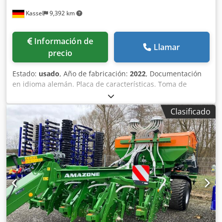
Kassel
9,392 km
Información de
Llamar
precio
Estado:
usado
, Año de fabricación:
2022
, Documentación
en idioma alemán. Placa de características. Toma de
fuerza articulada de 910 mm con embrague de fricción.
Superestructura de depósito L 3200 plegada, montada de
Clasificado
fábrica. Guardabarros L y escaleras. Iluminación LED
trasera para circulación vial. Lona enrollable de cobertura
con accionamiento manual. Cedjrxr R Sepfx Adtsrf