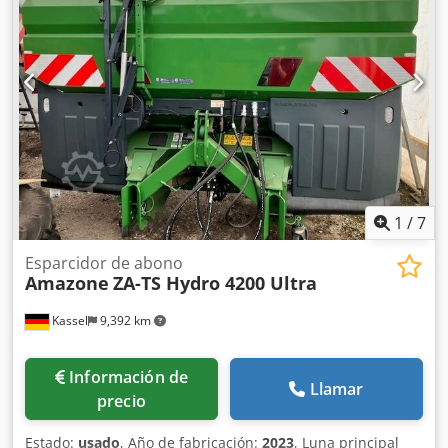
1
/
7
Esparcidor de abono
Amazone
ZA-TS Hydro 4200 Ultra
Kassel
9,392 km
Información de
Llamar
precio
Estado:
usado
, Año de fabricación:
2023
, Luna principal