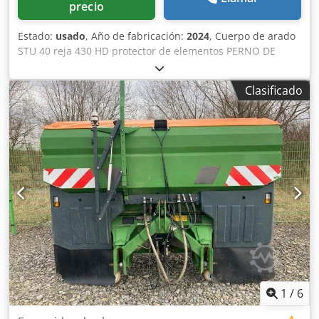
precio
Estado:
usado
, Año de fabricación:
2024
, Cuerpo de arado
STU 40 reja 430 HD protector de elementos PERNO DE
SEGURIDAD / Codpfx Aeuhnlmsdtorf
Clasificado
1
/
6