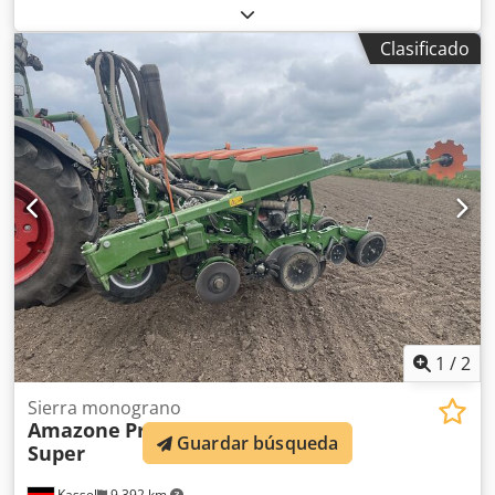
fertilizante, máquina Isobus sin terminal. Superficie: 1,011
ha. Credstgpf Uopfx Adtef
Clasificado
1
/
2
Sierra monograno
Amazone
Precea 6000-2FCC
Guardar búsqueda
Super
Kassel
9,392 km