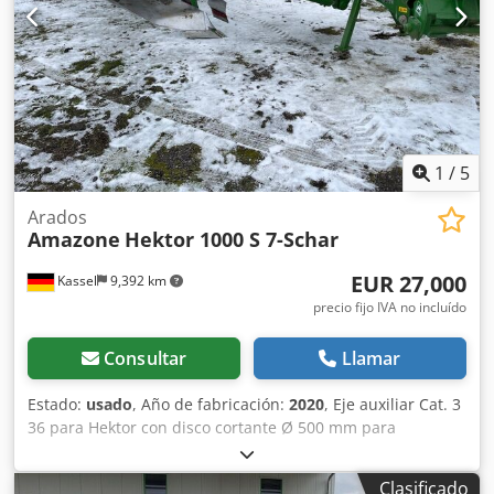
1
/
5
Arados
Amazone
Hektor 1000 S 7-Schar
EUR 27,000
Kassel
9,392 km
precio fijo IVA no incluído
Consultar
Llamar
Estado:
usado
, Año de fabricación:
2020
, Eje auxiliar Cat. 3
36 para Hektor con disco cortante Ø 500 mm para
liberación hidráulica de piedras / delantero con pre-arado
pesado G1 ajustable, iluminación trasera LED, señalización
Clasificado