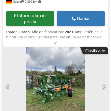
Kassel
9,392 km
Información de
Llamar
precio
Estado:
usado
, Año de fabricación:
2023
, Ampliación de la
hidráulica central Grindel para una altura de bastidor de
80, 1 cuerpo de arado STW / 35, 1 par de rejas de 430, 1
par de puntas de reja HD, 1 par de chapas insertables
Clasificado
para STW / 35, 1 par de soportes para disco cuchilla para
disco cuchilla Variopf D 500 dentado y / con suspensión, 1
Crjdsr Ucigjpfx Adtjf