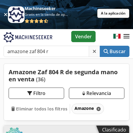
Machineseeker
A la aplicación
Gratis en la tienda de aplicaciones
Vender
Buscar
Amazone Zaf 804 R de segunda mano
en venta
(36)
Filtro
Relevancia
Amazone
Eliminar todos los filtros
Clasificado