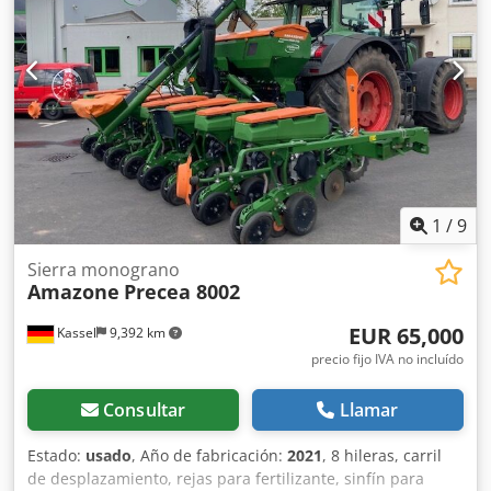
1
/
9
Sierra monograno
Amazone
Precea 8002
EUR 65,000
Kassel
9,392 km
precio fijo IVA no incluído
Consultar
Llamar
Estado:
usado
, Año de fabricación:
2021
, 8 hileras, carril
de desplazamiento, rejas para fertilizante, sinfín para