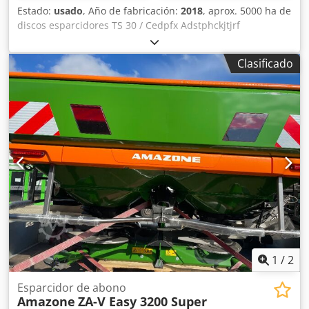
Estado:
usado
, Año de fabricación:
2018
, aprox. 5000 ha de
discos esparcidores TS 30 / Cedpfx Adstphckjtjrf
Clasificado
1
/
2
Esparcidor de abono
Amazone
ZA-V Easy 3200 Super