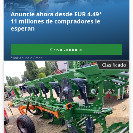
de pesaje, 16 unidades EasyCheck. Crsdpfxjt A Tzwj Adtjf
Anuncie ahora desde EUR 4.49
*
11 millones de compradores
le
esperan
Crear anuncio
*por anuncio / mes
Clasificado