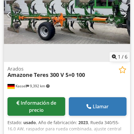
1
/
6
Arados
Amazone
Teres 300 V 5+0 100
Kassel
9,392 km
Información de
Llamar
precio
Estado:
usado
, Año de fabricación:
2023
, Rueda 340/55-
16.0 AW, raspador para rueda combinada, ajuste central