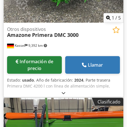
1
/
5
Otros dispositivos
Amazone
Primera DMC 3000
Kassel
9,392 km
Información de
Llamar
precio
Estado:
usado
, Año de fabricación:
2024
, Parte trasera
Primera DMC 4200 l con línea de alimentación simple,
distribuidores Single-Shoot para 16 filas, plataforma de
carga larga para parte trasera, lanza con pie de apoyo
Clasificado
abatible, enganche de brazo inferior categoría 3, eje con
freno y freno de estacionamiento, sistema de frenos
neumáticos de doble línea. Cedpfx Aouhnwvodterf