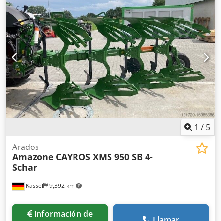
1
/
5
Arados
Amazone
CAYROS XMS 950 SB 4-
Schar
Kassel
9,392 km
Información de
Llamar