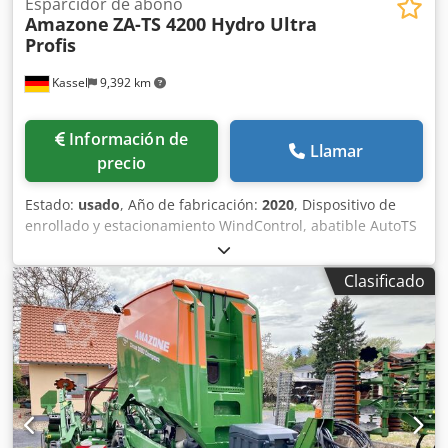
Esparcidor de abono
Amazone
ZA-TS 4200 Hydro Ultra
Profis
Kassel
9,392 km
Información de
Llamar
precio
Estado:
usado
, Año de fabricación:
2020
, Dispositivo de
enrollado y estacionamiento WindControl, abatible AutoTS
en ambos lados / Barrera de protección de tubos en L
Sensor de inclinación para sistema de pesaje FlowCheck
Clasificado
Alfombrillas EasyCheck, 16 unidades / pieza Guardabarros
en L y escaleras Iluminación LED Lona enrollable de
cobertura L / Juego de palas esparcidoras TS Cjdpfxorxr
Uye Adtsrf