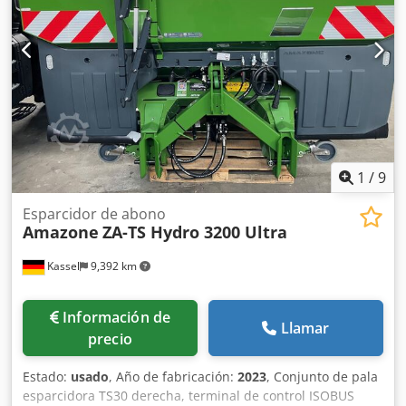
1
/
9
Esparcidor de abono
Amazone
ZA-TS Hydro 3200 Ultra
Kassel
9,392 km
Información de
Llamar
precio
Estado:
usado
, Año de fabricación:
2023
, Conjunto de pala
esparcidora TS30 derecha, terminal de control ISOBUS