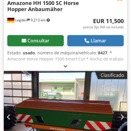
Amazone
HH 1500 SC Horse
Hopper Anbaumäher
EUR 11,500
Legden
9,213 km
precio fijo IVA no incluído
Consultar
Llamar
Estado:
usado
, número de máquina/vehículo:
8427
, *
Amazone Horse Hopper 1500 Smart Cut * Ancho de trabajo
1,50 m * Capacidad de tolva de recogida 1.500 l *
Enganche de 3 puntos para tractor * Cuchillas de ala H60 *
Clasificado
Rodillos de apoyo * Dispositivo de triturado (mulching) *
Toma de fuerza con rueda libre * Tolva de recogida con
vaciado hidráulico del suelo * Velocidad de rotación 2.650
rpm * Indicador de nivel de llenado -----Número interno de
vehículo: 8427 ¡Soporte por WhatsApp disponible! Si tiene
preguntas sobre la máquina o necesita más información,
no dude en escribirnos cómodamente por WhatsApp.
Credjrhy H Ropfx Adtof Whatsapp Whatsapp ----Sujeto a
errores y venta previa.