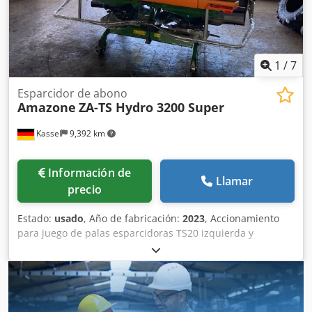
1
/
7
Esparcidor de abono
Amazone
ZA-TS Hydro 3200 Super
Kassel
9,392 km
Información de
Llamar
precio
Estado:
usado
, Año de fabricación:
2023
, Accionamiento
para juego de palas esparcidoras TS20 izquierda y
derecha, accionamiento hidráulico izquierda y derecha
con Auto TS y FlowControl, disco principal izquierda y
derecha con AutoTS, barra de protección tubular,
dispositivo de rodillo y estacionamiento abatible,
iluminación de trabajo, sensor de inclinación para sistema