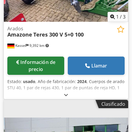
1
/
3
Arados
Amazone
Teres 300 V 5+0 100
Kassel
9,392 km
Información de
Llamar
precio
Estado:
usado
, Año de fabricación:
2024
, Cuerpos de arado
STU 40, 1 par de rejas 430, 1 par de puntas de reja HD, 1
par / vástago de abridor previo para altura de bastidor 80
para protección hidráulica contra sobrecarga, abridor
Clasificado
previo M2, 1 par / soportes para discos cortadores, disco
cortador D 500 dentado, protectores de apoyo, 1 par /
montaje de cuerpo con Codpfx Adst A Udystsrf