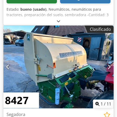
Estado:
bueno (usado)
, Neumáticos, neumáticos para
tractores, preparación del suelo, sembradora -Cantidad: 3
neumáticos de una sembradora Amazone -Tamaño del
neumático -Buje: Ø 40 mm Codpfxsb A E Ufs Adtsrf -
Clasificado
Dimensión: Ø 750 -Precio total: por los 3 neumáticos -Peso:
51 kg/unidad
1
/
11
Segadora