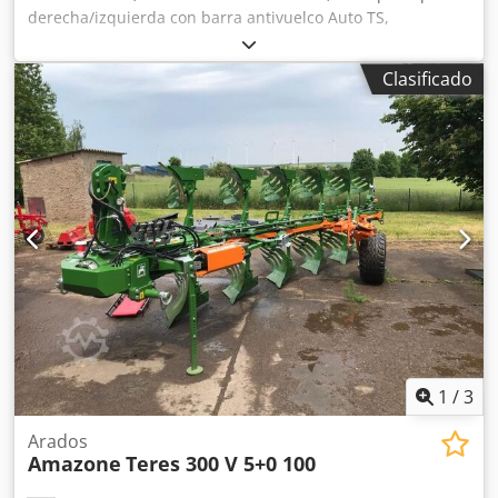
derecha/izquierda con barra antivuelco Auto TS,
dispositivo parcial / abatible, montado de fábrica. Sensor
de inclinación para sistema de pesaje electrónico / ajuste
Clasificado
del sistema de guía. Componentes de instalación para
sistema de pesaje profesional para dispositivos base ZA
LED / iluminación trasera manual. Credot A Udgopfx Adtjf
1
/
3
Arados
Amazone
Teres 300 V 5+0 100