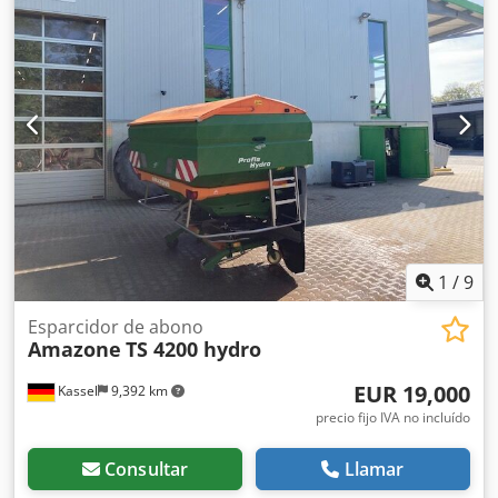
Disco Cjdpfor Ty N Ejx Adterf
1
/
9
Esparcidor de abono
Amazone
TS 4200 hydro
EUR 19,000
Kassel
9,392 km
precio fijo IVA no incluído
Consultar
Llamar