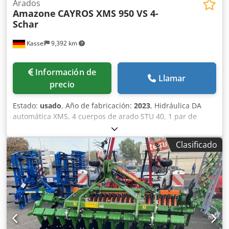
Arados
Amazone
CAYROS XMS 950 VS 4-
Schar
Kassel
9,392 km
Información de
Llamar
precio
Estado:
usado
, Año de fabricación:
2023
, Hidráulica DA
automática XMS, 4 cuerpos de arado STU 40, 1 par de
cuchillas 4x 430 HD, 1 par de protectores de desgaste, 1
par de 4 rejas delanteras M0 RH65-85, cuchilla de disco
Clasificado
DM 500 para desbloqueo hidráulico de piedras reforzado,
rueda de soporte oscilante DM680. Crsdpetvf Rwofx Adtef