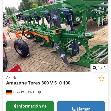
1
/
3
Arados
Amazone
Teres 300 V 5+0 100
Kassel
9,392 km
Información de
Llamar