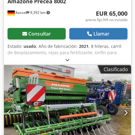
Amazone
Precea 8002
EUR 65,000
Kassel
9,392 km
precio fijo IVA no incluído
Consultar
Llamar
Estado:
usado
, Año de fabricación:
2021
, 8 hileras, carril
de desplazamiento, rejas para fertilizante, sinfín para
fertilizante, máquina Isobus sin terminal. Superficie: 1,011
ha. Crjdpfxstgpf Uo Abgjf
Clasificado