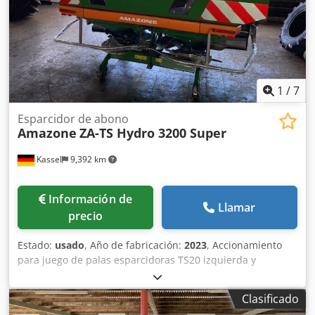
1
/
7
Esparcidor de abono
Amazone
ZA-TS Hydro 3200 Super
Kassel
9,392 km
Información de
Llamar
precio
Estado:
usado
, Año de fabricación:
2023
, Accionamiento
para juego de palas esparcidoras TS20 izquierda y
derecha, accionamiento hidráulico izquierda y derecha
con Auto TS y FlowControl, disco principal izquierda y
Clasificado
derecha con AutoTS, barra de protección tubular,