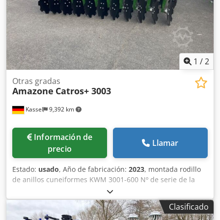
1
/
2
Otras gradas
Amazone
Catros+ 3003
Kassel
9,392 km
Información de
Llamar
precio
Estado:
usado
, Año de fabricación:
2023
, montada rodillo
de anillos cuneiformes KWM 3001-600 Nº de serie de la
máquina KW00059843 Juego de cojinetes para / Rodillo -
Grada de discos compacta de acoplamiento - Portadiscos
Clasificado
para Catros / Ajuste hidráulico de profundidad de trabajo