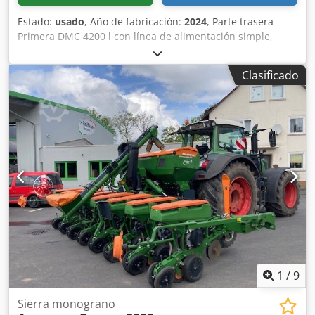
Estado:
usado
, Año de fabricación:
2024
, Parte trasera
Primera DMC 4200 l con línea de alimentación simple,
distribuidores Single-Shoot para 16 filas, plataforma de
carga larga para parte trasera, lanza con pie de apoyo
Clasificado
abatible, enganche de brazo inferior categoría 3, eje con
freno y freno de estacionamiento, sistema de frenos
neumáticos de doble línea. Credpfjuhnwvsx Abgjf
1
/
9
Sierra monograno