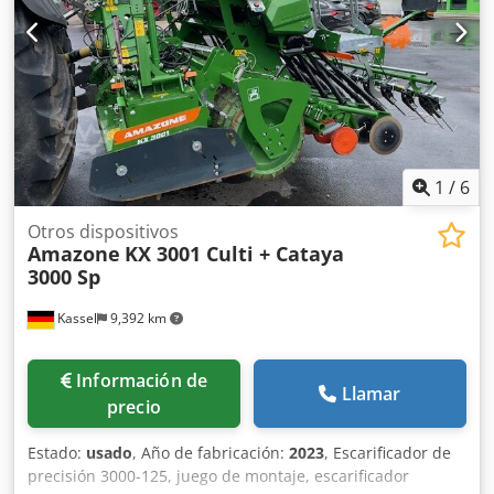
1
/
6
Otros dispositivos
Amazone
KX 3001 Culti + Cataya
3000 Sp
Kassel
9,392 km
Información de
Llamar
precio
Estado:
usado
, Año de fabricación:
2023
, Escarificador de
precisión 3000-125, juego de montaje, escarificador