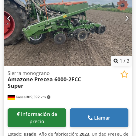
1
/
2
Sierra monograno
Amazone
Precea 6000-2FCC
Super
Kassel
9,392 km
Información de
Llamar
precio
Estado:
usado
, Año de fabricación:
2023
, Unidad PreTeC de