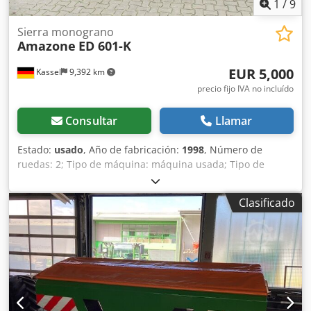
1
/
9
Sierra monograno
Amazone
ED 601-K
EUR 5,000
Kassel
9,392 km
precio fijo IVA no incluído
Consultar
Llamar
Estado:
usado
, Año de fabricación:
1998
, Número de
ruedas: 2; Tipo de máquina: máquina usada; Tipo de
bastidor: montaje; Sistema de fertilización / sinfín de
fertilizante / Csdpfjr Ncfqex Abgsrf
Clasificado