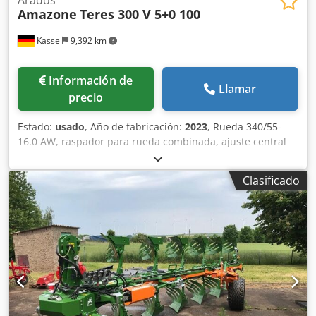
Amazone
Teres 300 V 5+0 100
Kassel
9,392 km
Información de
Llamar
precio
Estado:
usado
, Año de fabricación:
2023
, Rueda 340/55-
16.0 AW, raspador para rueda combinada, ajuste central
de presión de liberación / cuerpo de arado STU 40, reja
430, punta de reja HD, disco de corte Ø 500 dentado, 1
Clasificado
unidad / dentado, preparación para iluminación / Credpst
Eay Eefx Abgsf