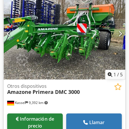
Iluminación LED para carretera para máquinas rígidas /
Disco Codpfx Ajr Ty N Ejbgsrf
1
/
5
Otros dispositivos
Amazone
Primera DMC 3000
Kassel
9,392 km
Información de
Llamar
precio