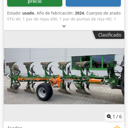
precio
Estado:
usado
, Año de fabricación:
2024
, Cuerpos de arado
STU 40, 1 par de rejas 430, 1 par de puntas de reja HD, 1
par / vástago de abridor previo para altura de bastidor 80
para protección hidráulica contra sobrecarga, abridor
Clasificado
previo M2, 1 par / soportes para discos cortadores, disco
cortador D 500 dentado, protectores de apoyo, 1 par /
montaje de cuerpo con Csdpfx Abst A Udyogorf
1
/
6
Arados