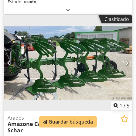
Estado:
usado
,
Clasificado
1
/
5
Arados
Guardar búsqueda
Amazone
CAYROS XMS 950 SB 4-
Schar