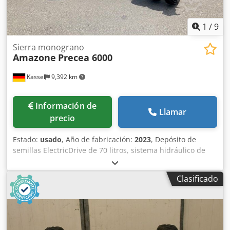
1
/
9
Sierra monograno
Amazone
Precea 6000
Kassel
9,392 km
Información de
Llamar
precio
Estado:
usado
, Año de fabricación:
2023
, Depósito de
semillas ElectricDrive de 70 litros, sistema hidráulico de
presión de reja, depósito trasero de fertilizante / 1250
litros, iluminación LED, terminal Twin 3.0, terminal ISObus
Clasificado
para tractor / Codpfxjt H Hmuo Abgjrf