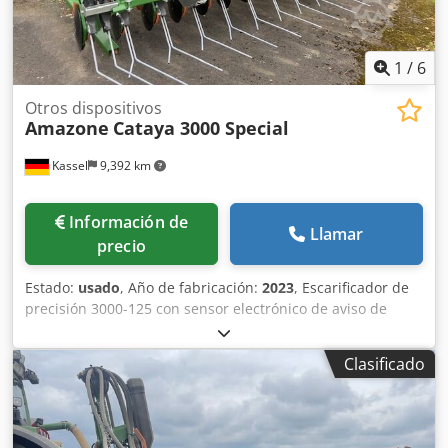
1
/
6
Otros dispositivos
Amazone
Cataya 3000 Special
Kassel
9,392 km
Información de
Llamar
precio
Estado:
usado
, Año de fabricación:
2023
, Escarificador de
precisión 3000-125 con sensor electrónico de aviso de
vacío, marcador de huellas 3000 ISOBUS / Cataya Special
con sensor de radar internacional, con sistema electrónico
Clasificado
de apertura/cierre de filas de paso de rueda / soporte de
estacionamiento ----- CombiDisc 3000 con sección de
discos finos / dentados y rodillo de anillos de cuña. Csdstt
Adajpfx Abgsrf