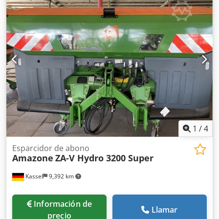
dispositivo de rodillo y estacionamiento abatible,
iluminación de trabajo, sensor de inclinación para sistema
de pesaje, 16 unidades EasyCheck. Cjdpfst A Tzwox Abgerf
1
/
4
Esparcidor de abono
Amazone
ZA-V Hydro 3200 Super
Kassel
9,392 km
Información de
Llamar
precio