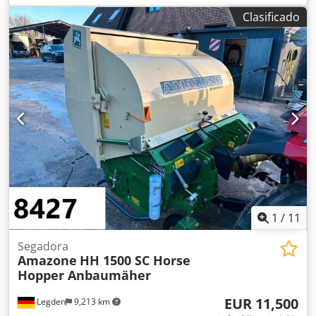
neumático -Buje: Ø 40 mm -Dimensión: Ø 750 -Precio total:
Clasificado
por los 3 neumáticos Cjdsb A E Ufjpfx Abgerf -Peso: 51
kg/unidad
1
/
11
Segadora
Amazone
HH 1500 SC Horse
Hopper Anbaumäher
EUR 11,500
Legden
9,213 km