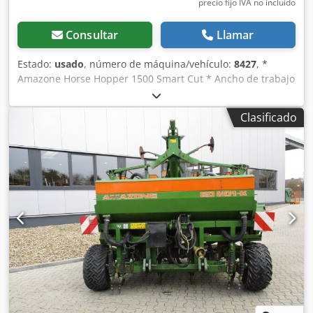
precio fijo IVA no incluído
Consultar
Llamar
Estado:
usado
, número de máquina/vehículo:
8427
, *
Amazone Horse Hopper 1500 Smart Cut * Ancho de trabajo
1,50 m * Capacidad de tolva de recogida 1.500 l *
Enganche de 3 puntos para tractor * Cuchillas de ala H60 *
Clasificado
Rodillos de apoyo * Dispositivo de triturado (mulching) *
Toma de fuerza con rueda libre * Tolva de recogida con
vaciado hidráulico del suelo * Velocidad de rotación 2.650
rpm Crjdjrhy H Ropfx Abgof * Indicador de nivel de llenado
-----Número interno de vehículo: 8427 ¡Soporte por
WhatsApp disponible! Si tiene preguntas sobre la máquina
o necesita más información, no dude en escribirnos
cómodamente por WhatsApp. Whatsapp Whatsapp ----
Sujeto a errores y venta previa.