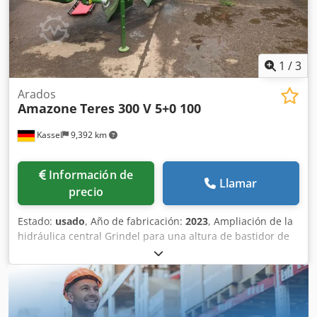
1
/
3
Arados
Amazone
Teres 300 V 5+0 100
Kassel
9,392 km
Información de
Llamar
precio
Estado:
usado
, Año de fabricación:
2023
, Ampliación de la
hidráulica central Grindel para una altura de bastidor de
80, 1 cuerpo de arado STW / 35, 1 par de rejas de 430, 1
par de puntas de reja HD, 1 par de chapas insertables
para STW / 35, 1 par de soportes para disco cuchilla para
disco cuchilla Variopf D 500 dentado y / con suspensión, 1
Codor Ucigspfx Abgerf