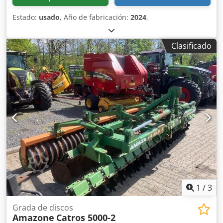
Estado:
usado
, Año de fabricación:
2024
,
Clasificado
1
/
3
Grada de discos
Amazone
Catros 5000-2