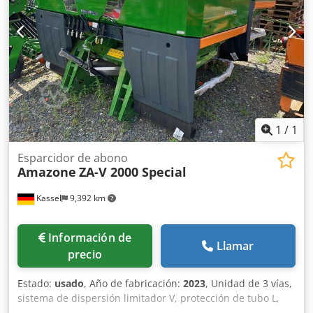
1
/
1
Esparcidor de abono
Amazone
ZA-V 2000 Special
Kassel
9,392 km
Información de
Llamar
precio
Estado:
usado
, Año de fabricación:
2023
, Unidad de 3 vías,
sistema de dispersión limitador V, protección de tubo L,
indicador mecánico/posición del mecanismo de dispersión