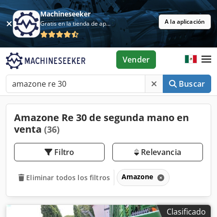
Machineseeker
A la aplicación
Gratis en la tienda de aplicaciones
Vender
Buscar
Amazone Re 30 de segunda mano en
venta
(36)
Filtro
Relevancia
Amazone
Eliminar todos los filtros
Clasificado