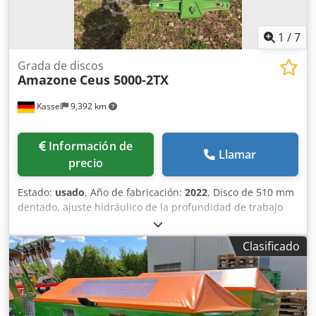
1
/
7
Grada de discos
Amazone
Ceus 5000-2TX
Kassel
9,392 km
Información de
Llamar
precio
Estado:
usado
, Año de fabricación:
2022
, Disco de 510 mm
dentado, ajuste hidráulico de la profundidad de trabajo
del grupo de discos / ajuste hidráulico de la profundidad
de trabajo de la unidad de nivelación, púas C-Mix-Ultra
Clasificado
para Ceus 50 / ajuste hidráulico de la profundidad de
trabajo del campo de púas con lanza hidráulica HD
CUCHILLA 80 mm / (14/K1) Codpotz Tpljfx Abgorf