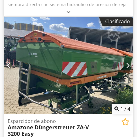
siembra directa con sistema hidráulico de presión de reja
SmartForce, cabezal distribuidor para / depósito frontal,
control de máquina ISOBUS, depósito frontal acoplable
Clasificado
FTender 2200 / tapa de depósito, sinfín de llenado
FTender, recorrido de transporte simple autónomo /
control de máquina ISOBUS. Crsdpfxstp Hmrs Abgsf
1
/
4
Esparcidor de abono
Amazone
Düngerstreuer ZA-V
3200 Easy