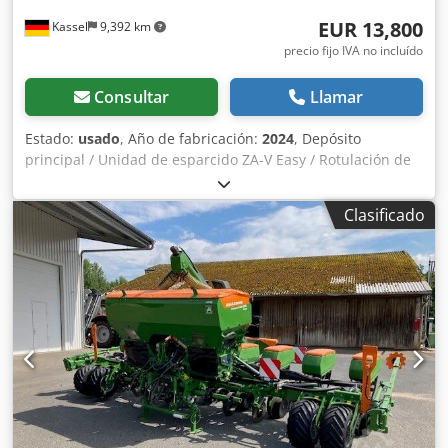
EUR 13,800
Kassel
9,392 km
precio fijo IVA no incluído
Consultar
Llamar
Estado:
usado
, Año de fabricación:
2024
, Depósito
principal / Unidad de esparcido ZA-V Easy / Rotulación de
advertencias / Toma de fuerza (cardán) de 910 mm / con
embrague de fricción / Extensión de tolva S 1400, soldada /
Clasificado
Montaje de fábrica / Guardabarros S / Iluminación trasera
LED / Ordenador de control Easy Cjdpfxeuhp Ehs Abgjrf