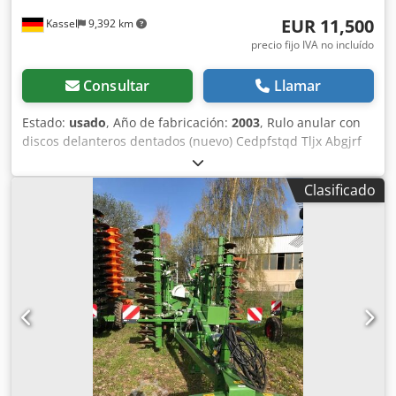
EUR 11,500
Kassel
9,392 km
precio fijo IVA no incluído
Consultar
Llamar
Estado:
usado
, Año de fabricación:
2003
, Rulo anular con
discos delanteros dentados (nuevo) Cedpfstqd Tljx Abgjrf
Clasificado