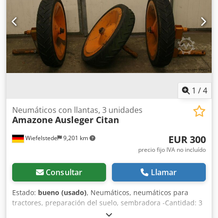
1
/
4
Neumáticos con llantas, 3 unidades
Amazone
Ausleger Citan
EUR 300
Wiefelstede
9,201 km
precio fijo IVA no incluído
Consultar
Llamar
Estado:
bueno (usado)
, Neumáticos, neumáticos para
tractores, preparación del suelo, sembradora -Cantidad: 3
neumáticos de una sembradora Amazone -Tamaño del