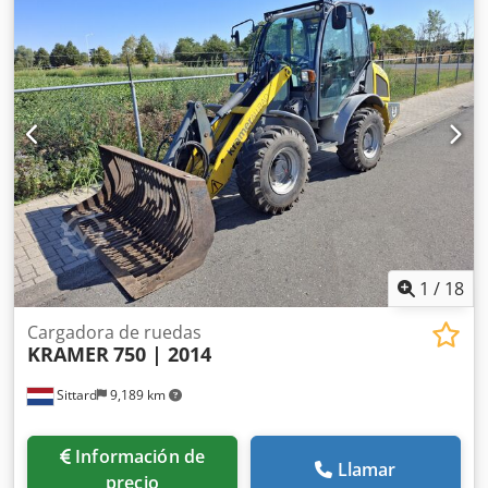
en L y escaleras Iluminación LED Lona enrollable de
cobertura L / Juego de palas esparcidoras TS Dcedsrxr
Uyopfx Adisk
1
/
18
Cargadora de ruedas
KRAMER
750 | 2014
Sittard
9,189 km
Información de
Llamar
precio