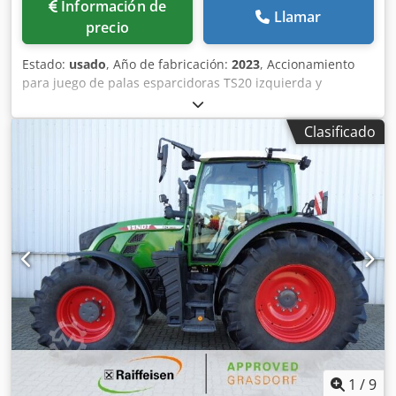
Información de
Llamar
precio
Estado:
usado
, Año de fabricación:
2023
, Accionamiento
para juego de palas esparcidoras TS20 izquierda y
derecha, accionamiento hidráulico izquierda y derecha
con Auto TS y FlowControl, disco principal izquierda y
Clasificado
derecha con AutoTS, barra de protección tubular,
dispositivo de rodillo y estacionamiento abatible,
iluminación de trabajo, sensor de inclinación para sistema
de pesaje, 16 unidades EasyCheck. Dcodpfot A Tzwex Adiok
1
/
9