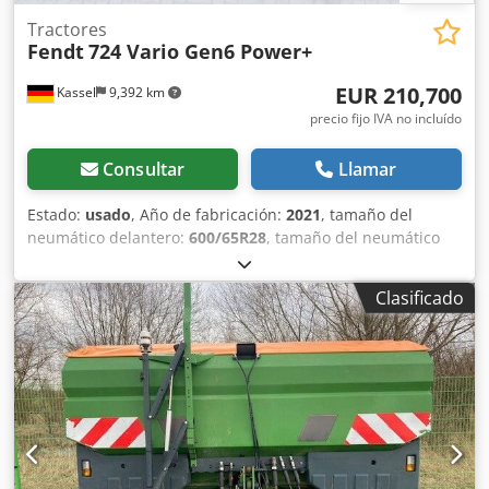
Tractores
Fendt
724 Vario Gen6 Power+
EUR 210,700
Kassel
9,392 km
precio fijo IVA no incluído
Consultar
Llamar
Estado:
usado
, Año de fabricación:
2021
, tamaño del
neumático delantero:
600/65R28
, tamaño del neumático
trasero:
710/70R38
, Equipamiento:
freno de aire
comprimido
,
Clasificado