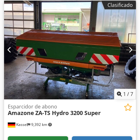
Clasificado
1
/
7
Esparcidor de abono
Amazone
ZA-TS Hydro 3200 Super
Kassel
9,392 km