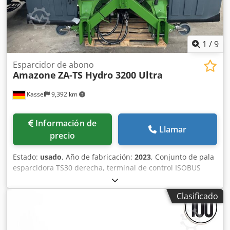
1
/
9
Esparcidor de abono
Amazone
ZA-TS Hydro 3200 Ultra
Kassel
9,392 km
Información de
Llamar
precio
Estado:
usado
, Año de fabricación:
2023
, Conjunto de pala
esparcidora TS30 derecha, terminal de control ISOBUS
AmaTron4, ArgusTwin para / ZA-TS WindControl para ZA-
TS Hydro, GPS-Switch basic para AmaTron4,
Clasificado
SpreaderConnect / para ZA-TS accionamiento Hydro
izquierdo con AutoTS, accionamiento Hydro derecho con
AutoTS / disco principal izquierdo. Dedpfst Nf Dqjx Adisck