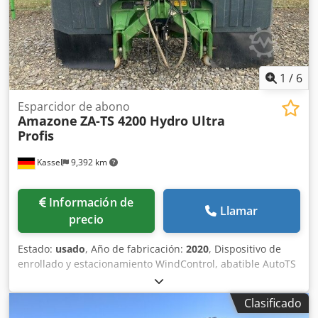
1
/
6
Esparcidor de abono
Amazone
ZA-TS 4200 Hydro Ultra
Profis
Kassel
9,392 km
Información de
Llamar
precio
Estado:
usado
, Año de fabricación:
2020
, Dispositivo de
enrollado y estacionamiento WindControl, abatible AutoTS
en ambos lados / Barrera de protección de tubos en L
Sensor de inclinación para sistema de pesaje FlowCheck
Clasificado
Alfombrillas EasyCheck, 16 unidades / pieza Guardabarros