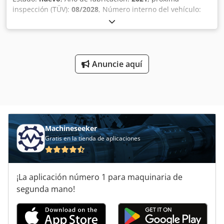
inspección (TÜV):
08/2028
, Número interno del vehículo:
FG11502 Disponible de inmediato en nuestras
instalaciones de Kaufungen. Más información en: * Golec
Nutzfahrzeuge GmbH (alemán, inglés, búlgaro, ruso)
Dcodpfx Aeytlk Tjdijk * Viktoria Sologubova (polaco, ruso,
ucraniano, inglés) ¡NUEVO! – Nunca usado. Nos
Anuncie aquí
reservamos el derecho a modificar los datos. Con gusto
aceptamos su vehículo usado como parte del pago.
Posibilidad de financiación directamente con nosotros.
GOLEC NUTZFAHRZEUGE GMBH Idiomas que hablamos:
alemán, inglés, español, polaco, ucraniano, ruso, búlgaro.
Machineseeker
Gratis en la tienda de aplicaciones
¡La aplicación número 1 para maquinaria de
segunda mano!