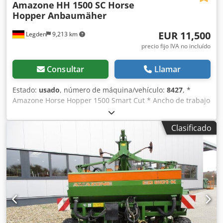
Amazone
HH 1500 SC Horse
Hopper Anbaumäher
EUR 11,500
Legden
9,213 km
precio fijo IVA no incluído
Consultar
Llamar
Estado:
usado
, número de máquina/vehículo:
8427
, *
Amazone Horse Hopper 1500 Smart Cut * Ancho de trabajo
1,50 m * Capacidad de tolva de recogida 1.500 l *
Enganche de 3 puntos para tractor * Cuchillas de ala H60 *
Clasificado
Rodillos de apoyo * Dispositivo de triturado (mulching) *
Toma de fuerza con rueda libre * Tolva de recogida con
vaciado hidráulico del suelo * Velocidad de rotación 2.650
rpm * Indicador de nivel de llenado -----Número interno de
vehículo: 8427 ¡Soporte por WhatsApp disponible!
Credorhy H Repfx Abpof Si tiene preguntas sobre la
máquina o necesita más información, no dude en
escribirnos cómodamente por WhatsApp. Whatsapp
Whatsapp ----Sujeto a errores y venta previa.