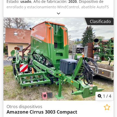
Estado:
usado
, Año de fabricación:
2020
, Dispositivo de
enrollado y estacionamiento WindControl, abatible AutoTS
en ambos lados / Barrera de protección de tubos en L
Sensor de inclinación para sistema de pesaje FlowCheck
Clasificado
Alfombrillas EasyCheck, 16 unidades / pieza Guardabarros
en L y escaleras Iluminación LED Lona enrollable de
cobertura L / Juego de palas esparcidoras TS Crodpfx Ajrxr
Uyjbpsf
1
/
4
Otros dispositivos
Amazone
Cirrus 3003 Compact