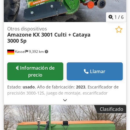
1
/
6
Otros dispositivos
Amazone
KX 3001 Culti + Cataya
3000 Sp
Kassel
9,392 km
Información de
Llamar
precio
Estado:
usado
, Año de fabricación:
2023
, Escarificador de
precisión 3000-125, juego de montaje, escarificador
ajustable. Marcador de surcos adicional / electrónico 3000
AmaDrill 2 para Cataya. Sensor de radar / internacional.
Clasificado
Sensor analógico de posición de trabajo. Conmutación
electrónica de rodadas / válvula de control y rodado
hidráulico. Crjdpfjtgpggox Abpsf