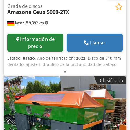
Grada de discos
Amazone
Ceus 5000-2TX
Kassel
9,392 km
Información de
Llamar
precio
Estado:
usado
, Año de fabricación:
2022
, Disco de 510 mm
dentado, ajuste hidráulico de la profundidad de trabajo
del grupo de discos / ajuste hidráulico de la profundidad
de trabajo de la unidad de nivelación, púas C-Mix-Ultra
Clasificado
para Ceus 50 / ajuste hidráulico de la profundidad de
trabajo del campo de púas con lanza hidráulica HD
CUCHILLA 80 mm / (14/K1) Csdpfx Abotz Tploporf