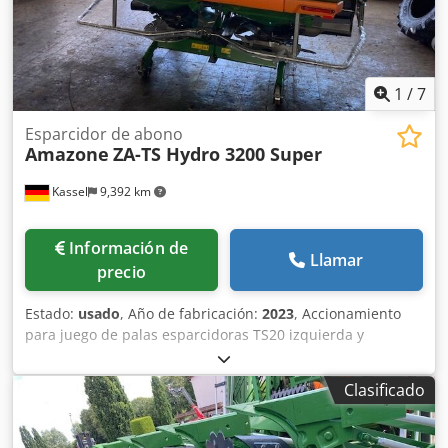
1
/
7
Esparcidor de abono
Amazone
ZA-TS Hydro 3200 Super
Kassel
9,392 km
Información de
Llamar
precio
Estado:
usado
, Año de fabricación:
2023
, Accionamiento
para juego de palas esparcidoras TS20 izquierda y
derecha, accionamiento hidráulico izquierda y derecha
con Auto TS y FlowControl, disco principal izquierda y
Clasificado
derecha con AutoTS, barra de protección tubular,
dispositivo de rodillo y estacionamiento abatible,
iluminación de trabajo, sensor de inclinación para sistema