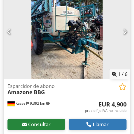
iluminación LED trasera. Codpfxet Dwibe Abpsrf
1
/
6
Esparcidor de abono
Amazone
BBG
EUR 4,900
Kassel
9,392 km
precio fijo IVA no incluído
Consultar
Llamar