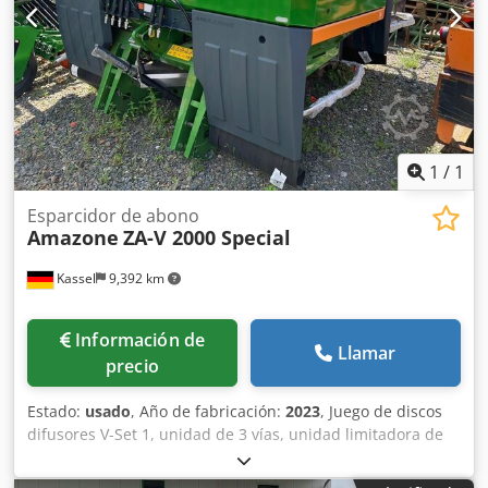
1
/
1
Esparcidor de abono
Amazone
ZA-V 2000 Special
Kassel
9,392 km
Información de
Llamar
precio
Estado:
usado
, Año de fabricación:
2023
, Juego de discos
difusores V-Set 1, unidad de 3 vías, unidad limitadora de
esparcido Limiter V / barra de protección tubular S,
dispositivo de rodillos enchufable, mecanismo de