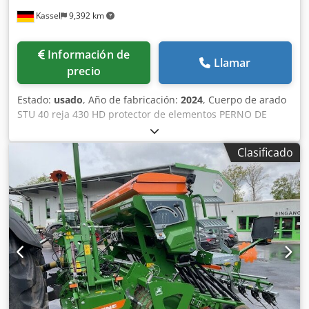
Kassel
9,392 km
Información de
Llamar
precio
Estado:
usado
, Año de fabricación:
2024
, Cuerpo de arado
STU 40 reja 430 HD protector de elementos PERNO DE
SEGURIDAD / Cjdpouhnlmsfx Abpsrf
Clasificado