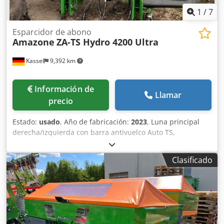
1
/
7
Esparcidor de abono
Amazone
ZA-TS Hydro 4200 Ultra
Kassel
9,392 km
Información de
Llamar
precio
Estado:
usado
, Año de fabricación:
2023
, Luna principal
derecha/izquierda con barra antivuelco Auto TS,
dispositivo parcial / abatible, montado de fábrica. Sensor
de inclinación para sistema de pesaje electrónico / ajuste
Clasificado
del sistema de guía. Componentes de instalación para
sistema de pesaje profesional para dispositivos base ZA
LED / iluminación trasera manual. Codpfx Aet A Udgjbpsrf