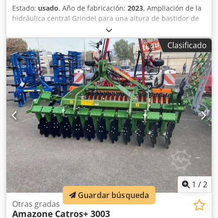
Estado:
usado
, Año de fabricación:
2023
, Ampliación de la
hidráulica central Grindel para una altura de bastidor de
80, 1 cuerpo de arado STW / 35, 1 par de rejas de 430, 1
par de puntas de reja HD, 1 par de chapas insertables
Clasificado
para STW / 35, 1 par de soportes para disco cuchilla para
disco cuchilla Variopf D 500 dentado y / con suspensión, 1
Cedjr Ucigepfx Abporf
1
/
2
Guardar búsqueda
Otras gradas
Amazone
Catros+ 3003