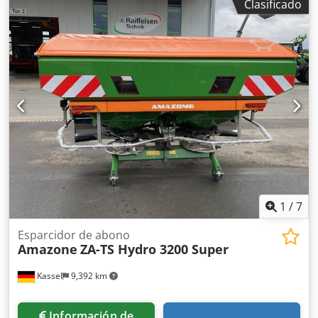
Clasificado
esparcido ZA-V, sobreestructura de tolva S / 2000 eje de
transmisión con acoplamiento de fricción, componentes de
instalación para dispositivos base ZA, recogedor de
suciedad S / iluminación LED Csdjt Dwh Ropfx Abporf
1
/
7
Esparcidor de abono
Amazone
ZA-TS Hydro 3200 Super
Kassel
9,392 km
Información de