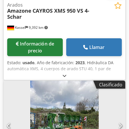
Arados
Amazone
CAYROS XMS 950 VS 4-
Schar
Kassel
9,392 km
Información de
Llamar
precio
Estado:
usado
, Año de fabricación:
2023
, Hidráulica DA
automática XMS, 4 cuerpos de arado STU 40, 1 par de
cuchillas 4x 430 HD, 1 par de protectores de desgaste, 1
par de 4 rejas delanteras M0 RH65-85, cuchilla de disco
Clasificado
DM 500 para desbloqueo hidráulico de piedras reforzado,
rueda de soporte oscilante DM680. Cjdpetvf Rwefx Abporf