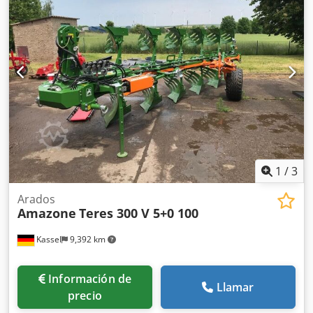
1
/
3
Arados
Amazone
Teres 300 V 5+0 100
Kassel
9,392 km
Información de
Llamar
precio