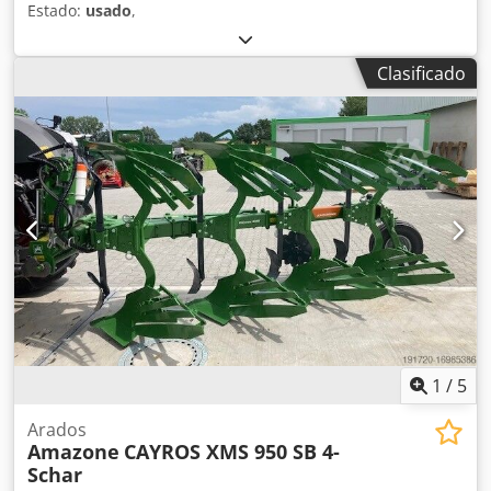
Estado:
usado
,
Clasificado
1
/
5
Arados
Amazone
CAYROS XMS 950 SB 4-
Schar