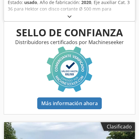
Estado:
usado
, Año de fabricación:
2020
, Eje auxiliar Cat. 3
36 para Hektor con disco cortante Ø 500 mm para
liberación hidráulica de piedras / delantero con pre-arado
pesado G1 ajustable, iluminación trasera LED, señalización
frontal / sistema antirrobo, homologación de tipo UE 40
SELLO DE CONFIANZA
km/h - arado reversible de arrastre completo - RH 82 /
ampliable Crsdpfxothk U Ts Abpof
Distribuidores certificados por Machineseeker
Más información ahora
Clasificado