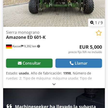
1
/
9
Sierra monograno
Amazone
ED 601-K
EUR 5,000
Kassel
9,392 km
precio fijo IVA no incluído
Consultar
Llamar
Estado:
usado
, Año de fabricación:
1998
, Número de
ruedas: 2; Tipo de máquina: máquina usada; Tipo de
bastidor: montaje; Sistema de fertilización / sinfín de
fertilizante / Crodpfxer Ncfqj Abpof
Machineseeker ha llevado la subasta