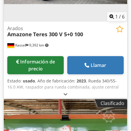
1
/
6
Arados
Amazone
Teres 300 V 5+0 100
Kassel
9,392 km
Información de
Llamar
precio
Estado:
usado
, Año de fabricación:
2023
, Rueda 340/55-
16.0 AW, raspador para rueda combinada, ajuste central
de presión de liberación / cuerpo de arado STU 40, reja
430, punta de reja HD, disco de corte Ø 500 dentado, 1
Clasificado
unidad / dentado, preparación para iluminación / Csdpfxjt
Eay Ej Abperf