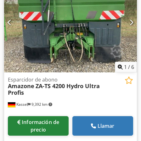
1
/
6
Esparcidor de abono
Amazone
ZA-TS 4200 Hydro Ultra
Profis
Kassel
9,392 km
Información de
Llamar
precio