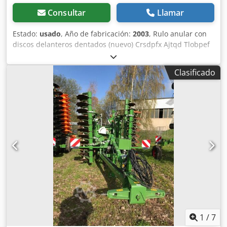
Consultar
Llamar
Estado:
usado
, Año de fabricación:
2003
, Rulo anular con
discos delanteros dentados (nuevo) Crsdpfx Ajtqd Tlobpef
Clasificado
1
/
7