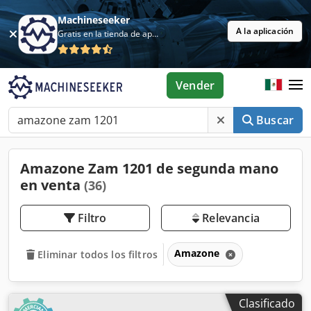
Machineseeker
A la aplicación
Gratis en la tienda de aplicaciones
Vender
Buscar
Amazone Zam 1201 de segunda mano
en venta
(36)
Filtro
Relevancia
Amazone
Eliminar todos los filtros
Clasificado