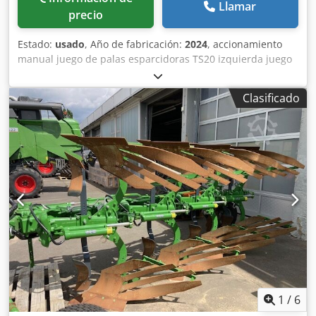
Llamar
precio
Estado:
usado
, Año de fabricación:
2024
, accionamiento
manual juego de palas esparcidoras TS20 izquierda juego
de palas esparcidoras TS20 / derecha accionamiento
hidráulico izquierdo con AutoTS y FlowControl ProfiSPro
Clasificado
accionamiento hidráulico derecho con AutoTS y
FlowControl ProfiSPro disco principal izquierdo con AutoTS
/ disco principal derecho Codpfetrdzwex Abpjrf
1
/
6