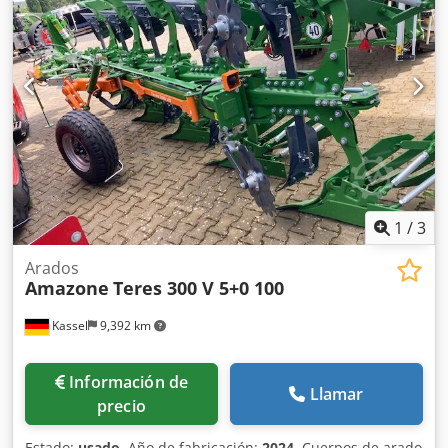
de pesaje, 16 unidades EasyCheck. Crodpfx Abjt A Tzwjpof
1
/
3
Arados
Amazone
Teres 300 V 5+0 100
Kassel
9,392 km
Información de
Llamar
precio
Estado:
usado
, Año de fabricación:
2024
, Cuerpos de arado