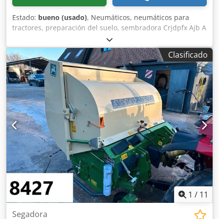
Estado:
bueno (usado)
, Neumáticos, neumáticos para
tractores, preparación del suelo, sembradora Crjdpfx Ajb A
E Ufebpjf -Cantidad: 3 neumáticos de una sembradora
Amazone -Tamaño del neumático -Buje: Ø 40 mm -
Clasificado
Dimensión: Ø 750 -Precio total: por los 3 neumáticos -Peso:
51 kg/unidad
1
/
11
Segadora