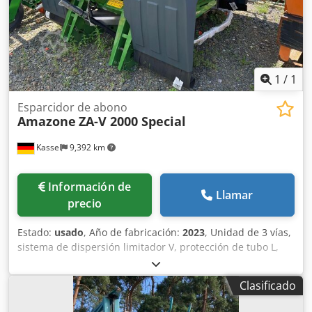
1
/
1
Esparcidor de abono
Amazone
ZA-V 2000 Special
Kassel
9,392 km
Información de
Llamar
precio
Estado:
usado
, Año de fabricación:
2023
, Unidad de 3 vías,
sistema de dispersión limitador V, protección de tubo L,
indicador mecánico/posición del mecanismo de dispersión
ZA-V, superestructura de tolva S 2000, componentes de
Clasificado
montaje para unidades básicas ZA, toma de fuerza con
acoplamiento de fricción, guardabarros L y escaleras,