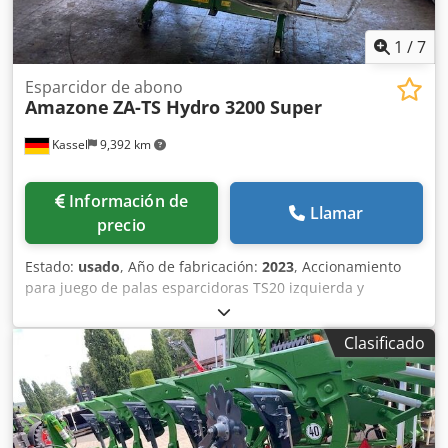
1
/
7
Esparcidor de abono
Amazone
ZA-TS Hydro 3200 Super
Kassel
9,392 km
Información de
Llamar
precio
Estado:
usado
, Año de fabricación:
2023
, Accionamiento
para juego de palas esparcidoras TS20 izquierda y
derecha, accionamiento hidráulico izquierda y derecha
con Auto TS y FlowControl, disco principal izquierda y
Clasificado
derecha con AutoTS, barra de protección tubular,
dispositivo de rodillo y estacionamiento abatible,
iluminación de trabajo, sensor de inclinación para sistema
de pesaje, 16 unidades EasyCheck. Cedpfx Aqjt A Tzwjvjha