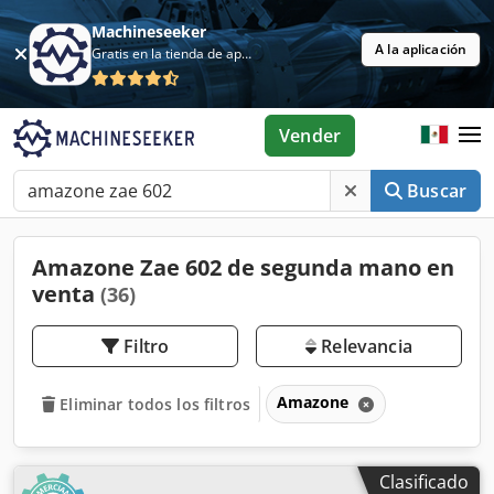
Machineseeker
A la aplicación
Gratis en la tienda de aplicaciones
Vender
Buscar
Amazone Zae 602 de segunda mano en
venta
(36)
Filtro
Relevancia
Amazone
Eliminar todos los filtros
Clasificado