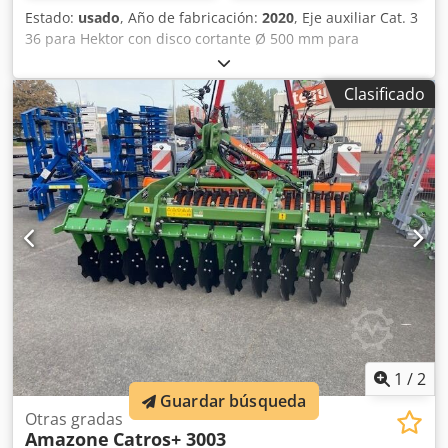
Estado:
usado
, Año de fabricación:
2020
, Eje auxiliar Cat. 3
36 para Hektor con disco cortante Ø 500 mm para
liberación hidráulica de piedras / delantero con pre-arado
pesado G1 ajustable, iluminación trasera LED, señalización
Clasificado
frontal / sistema antirrobo, homologación de tipo UE 40
km/h - arado reversible de arrastre completo - RH 82 /
ampliable Csdpothk U Tjfx Aqvsha
1
/
2
Guardar búsqueda
Otras gradas
Amazone
Catros+ 3003