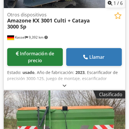
1
/
6
Otros dispositivos
Amazone
KX 3001 Culti + Cataya
3000 Sp
Kassel
9,392 km
Información de
Llamar
precio
Estado:
usado
, Año de fabricación:
2023
, Escarificador de
precisión 3000-125, juego de montaje, escarificador
ajustable. Marcador de surcos adicional / electrónico 3000
AmaDrill 2 para Cataya. Sensor de radar / internacional.
Clasificado
Sensor analógico de posición de trabajo. Conmutación
electrónica de rodadas / válvula de control y rodado
hidráulico. Cedetgpggjpfx Aqvsha