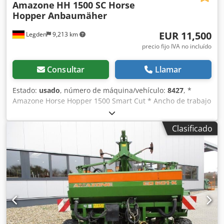
Amazone
HH 1500 SC Horse
Hopper Anbaumäher
EUR 11,500
Legden
9,213 km
precio fijo IVA no incluído
Consultar
Llamar
Estado:
usado
, número de máquina/vehículo:
8427
, *
Amazone Horse Hopper 1500 Smart Cut * Ancho de trabajo
1,50 m * Capacidad de tolva de recogida 1.500 l *
Enganche de 3 puntos para tractor * Cuchillas de ala H60 *
Clasificado
Rodillos de apoyo * Dispositivo de triturado (mulching) *
Toma de fuerza con rueda libre * Tolva de recogida con
vaciado hidráulico del suelo * Velocidad de rotación 2.650
rpm * Indicador de nivel de llenado Chjdpfx Aqjrhy H Rjvea
-----Número interno de vehículo: 8427 ¡Soporte por
WhatsApp disponible! Si tiene preguntas sobre la máquina
o necesita más información, no dude en escribirnos
cómodamente por WhatsApp. Whatsapp Whatsapp ----
Sujeto a errores y venta previa.