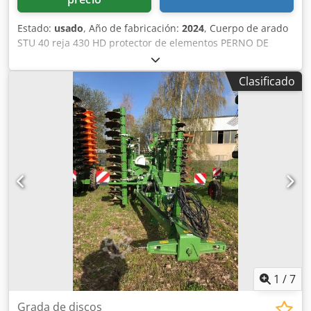
Estado:
usado
, Año de fabricación:
2024
, Cuerpo de arado
STU 40 reja 430 HD protector de elementos PERNO DE
SEGURIDAD / Csdpfx Aeuhnlmeqveha
Clasificado
1
/
7
Grada de discos