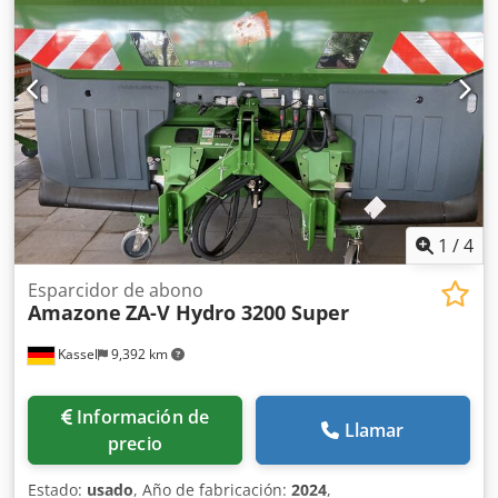
1
/
4
Esparcidor de abono
Amazone
ZA-V Hydro 3200 Super
Kassel
9,392 km
Información de
Llamar
precio
Estado:
usado
, Año de fabricación:
2024
,