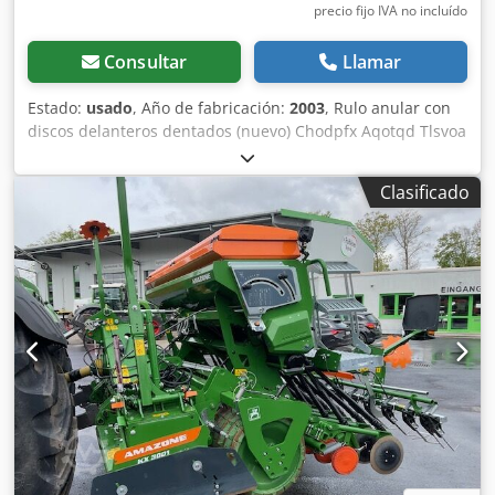
precio fijo IVA no incluído
Consultar
Llamar
Estado:
usado
, Año de fabricación:
2003
, Rulo anular con
discos delanteros dentados (nuevo) Chodpfx Aqotqd Tlsvoa
Clasificado