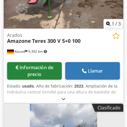
1
/
3
Arados
Amazone
Teres 300 V 5+0 100
Kassel
9,392 km
Información de
Llamar
precio
Estado:
usado
, Año de fabricación:
2023
, Ampliación de la
hidráulica central Grindel para una altura de bastidor de
80, 1 cuerpo de arado STW / 35, 1 par de rejas de 430, 1
par de puntas de reja HD, 1 par de chapas insertables
Clasificado
para STW / 35, 1 par de soportes para disco cuchilla para
disco cuchilla Variopf D 500 dentado y / con suspensión, 1
Cedpfx Ajr Ucigjqvsha