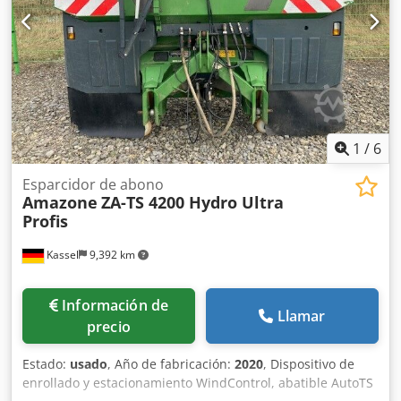
1
/
6
Esparcidor de abono
Amazone
ZA-TS 4200 Hydro Ultra
Profis
Kassel
9,392 km
Información de
Llamar
precio
Estado:
usado
, Año de fabricación:
2020
, Dispositivo de
enrollado y estacionamiento WindControl, abatible AutoTS