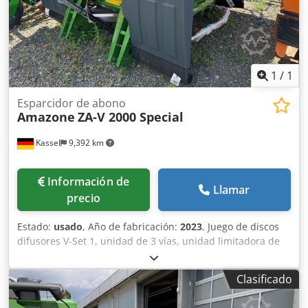
1
/
1
Esparcidor de abono
Amazone
ZA-V 2000 Special
Kassel
9,392 km
Información de
Llamar
precio
Estado:
usado
, Año de fabricación:
2023
, Juego de discos
difusores V-Set 1, unidad de 3 vías, unidad limitadora de
esparcido Limiter V / barra de protección tubular S,
dispositivo de rodillos enchufable, mecanismo de
Clasificado
esparcido ZA-V, sobreestructura de tolva S / 2000 eje de
transmisión con acoplamiento de fricción, componentes de