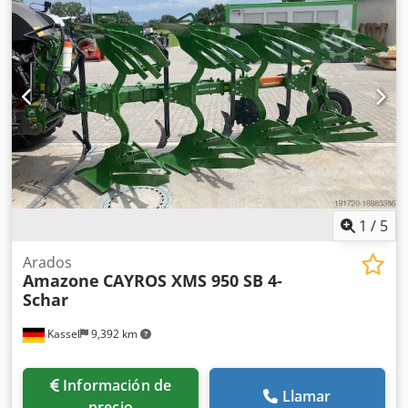
1
/
5
Arados
Amazone
CAYROS XMS 950 SB 4-
Schar
Kassel
9,392 km
Información de
Llamar
precio