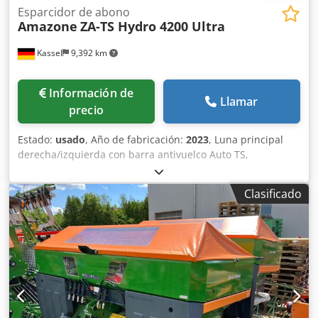
Esparcidor de abono
Amazone
ZA-TS Hydro 4200 Ultra
Kassel
9,392 km
Información de
Llamar
precio
Estado:
usado
, Año de fabricación:
2023
, Luna principal
derecha/izquierda con barra antivuelco Auto TS,
dispositivo parcial / abatible, montado de fábrica. Sensor
de inclinación para sistema de pesaje electrónico / ajuste
Clasificado
del sistema de guía. Componentes de instalación para
sistema de pesaje profesional para dispositivos base ZA
LED / iluminación trasera manual. Csdpfxet A Udgj Aqvoha