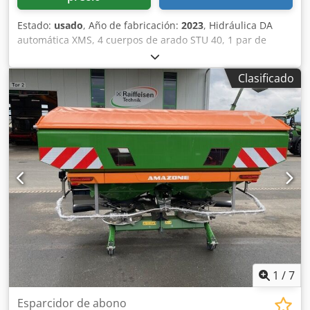
Estado:
usado
, Año de fabricación:
2023
, Hidráulica DA
automática XMS, 4 cuerpos de arado STU 40, 1 par de
cuchillas 4x 430 HD, 1 par de protectores de desgaste, 1
par de 4 rejas delanteras M0 RH65-85, cuchilla de disco
Clasificado
DM 500 para desbloqueo hidráulico de piedras reforzado,
rueda de soporte oscilante DM680. Csdpfotvf Rwex Aqvsha
1
/
7
Esparcidor de abono