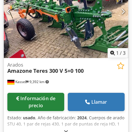
1
/
3
Arados
Amazone
Teres 300 V 5+0 100
Kassel
9,392 km
Información de
Llamar
precio
Estado:
usado
, Año de fabricación:
2024
, Cuerpos de arado
STU 40, 1 par de rejas 430, 1 par de puntas de reja HD, 1
par / vástago de abridor previo para altura de bastidor 80