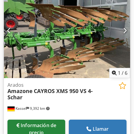
instalación para dispositivos base ZA, recogedor de
suciedad S / iluminación LED Chodst Dwh Repfx Aqvoa
1
/
6
Arados
Amazone
CAYROS XMS 950 VS 4-
Schar
Kassel
9,392 km
Información de
Llamar
precio