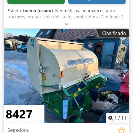
Estado:
bueno (usado)
, Neumáticos, neumáticos para
tractores, preparación del suelo, sembradora -Cantidad: 3
neumáticos de una sembradora Amazone -Tamaño del
neumático -Buje: Ø 40 mm Chodpsb A E Ufjfx Aqvea -
Clasificado
Dimensión: Ø 750 -Precio total: por los 3 neumáticos -Peso:
51 kg/unidad
1
/
11
Segadora