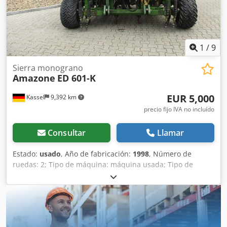
1
/
9
Sierra monograno
Amazone
ED 601-K
EUR 5,000
Kassel
9,392 km
precio fijo IVA no incluído
Consultar
Llamar
Estado:
usado
, Año de fabricación:
1998
, Número de
ruedas: 2; Tipo de máquina: máquina usada; Tipo de
bastidor: montaje; Sistema de fertilización / sinfín de
fertilizante / Chedpfxsr Ncfqj Aqvja