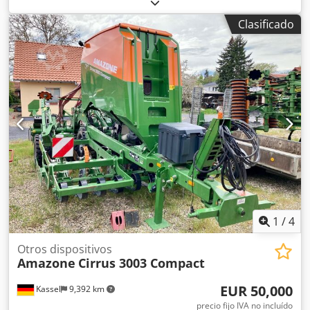
en ambos lados / Barrera de protección de tubos en L
Sensor de inclinación para sistema de pesaje FlowCheck
Clasificado
Alfombrillas EasyCheck, 16 unidades / pieza Guardabarros
en L y escaleras Iluminación LED Lona enrollable de
cobertura L / Juego de palas esparcidoras TS Cedpforxr
Uysx Aqvoha
1
/
4
Otros dispositivos
Amazone
Cirrus 3003 Compact
EUR 50,000
Kassel
9,392 km
precio fijo IVA no incluído