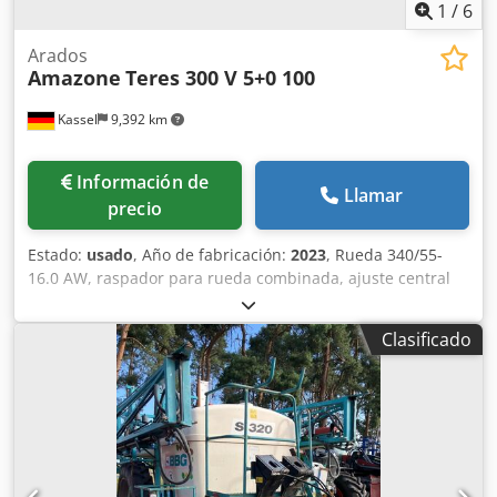
1
/
6
Arados
Amazone
Teres 300 V 5+0 100
Kassel
9,392 km
Información de
Llamar
precio
Estado:
usado
, Año de fabricación:
2023
, Rueda 340/55-
16.0 AW, raspador para rueda combinada, ajuste central
de presión de liberación / cuerpo de arado STU 40, reja
430, punta de reja HD, disco de corte Ø 500 dentado, 1
Clasificado
unidad / dentado, preparación para iluminación / Chodpet
Eay Eefx Aqvsa