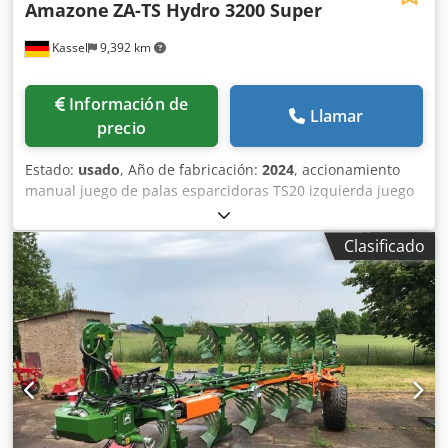
Amazone
ZA-TS Hydro 3200 Super
Kassel
9,392 km
Información de
Llamar
precio
Estado:
usado
, Año de fabricación:
2024
, accionamiento
manual juego de palas esparcidoras TS20 izquierda juego
de palas esparcidoras TS20 / derecha accionamiento
hidráulico izquierdo con AutoTS y FlowControl ProfiSPro
Clasificado
accionamiento hidráulico derecho con AutoTS y
FlowControl ProfiSPro disco principal izquierdo con AutoTS
/ disco principal derecho Cedpfx Aotrdzwsqvoha