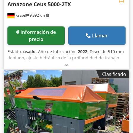
Amazone
Ceus 5000-2TX
Kassel
9,392 km
Información de
Llamar
precio
Estado:
usado
, Año de fabricación:
2022
, Disco de 510 mm
dentado, ajuste hidráulico de la profundidad de trabajo
del grupo de discos / ajuste hidráulico de la profundidad
de trabajo de la unidad de nivelación, púas C-Mix-Ultra
Clasificado
para Ceus 50 / ajuste hidráulico de la profundidad de
trabajo del campo de púas con lanza hidráulica HD
CUCHILLA 80 mm / (14/K1) Cjdpfxotz Tplj Aqveha