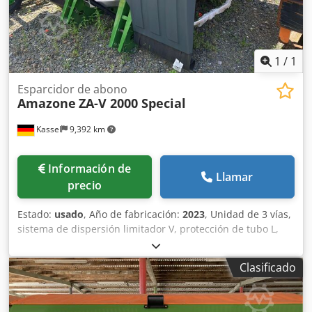
1
/
1
Esparcidor de abono
Amazone
ZA-V 2000 Special
Kassel
9,392 km
Información de
Llamar
precio
Estado:
usado
, Año de fabricación:
2023
, Unidad de 3 vías,
sistema de dispersión limitador V, protección de tubo L,
indicador mecánico/posición del mecanismo de dispersión
ZA-V, superestructura de tolva S 2000, componentes de
Clasificado
montaje para unidades básicas ZA, toma de fuerza con
acoplamiento de fricción, guardabarros L y escaleras,
iluminación LED trasera. Cjdpfxjt Dwibe Aqvsha