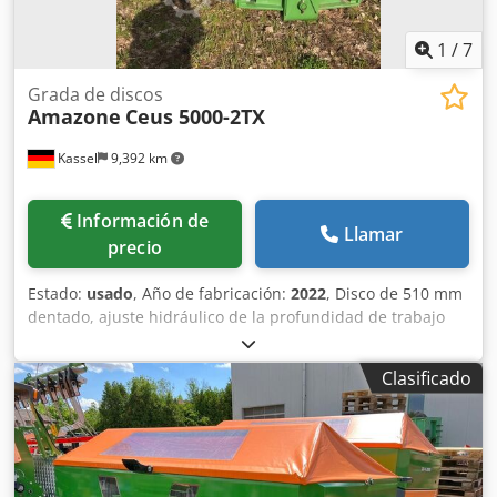
1
/
7
Grada de discos
Amazone
Ceus 5000-2TX
Kassel
9,392 km
Información de
Llamar
precio
Estado:
usado
, Año de fabricación:
2022
, Disco de 510 mm
dentado, ajuste hidráulico de la profundidad de trabajo
del grupo de discos / ajuste hidráulico de la profundidad
de trabajo de la unidad de nivelación, púas C-Mix-Ultra
Clasificado
para Ceus 50 / ajuste hidráulico de la profundidad de
trabajo del campo de púas con lanza hidráulica HD
CUCHILLA 80 mm / (14/K1) Chodpfx Aotz Tplelyja