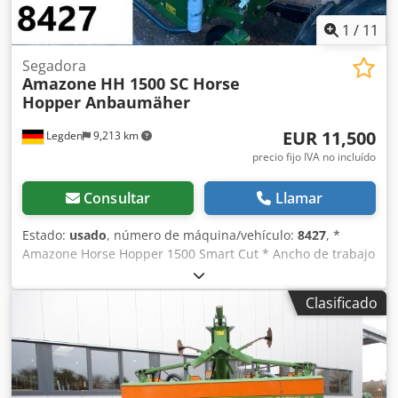
1
/
11
Segadora
Amazone
HH 1500 SC Horse
Hopper Anbaumäher
EUR 11,500
Legden
9,213 km
precio fijo IVA no incluído
Consultar
Llamar
Estado:
usado
, número de máquina/vehículo:
8427
, *
Amazone Horse Hopper 1500 Smart Cut * Ancho de trabajo
1,50 m * Capacidad de tolva de recogida 1.500 l *
Enganche de 3 puntos para tractor * Cuchillas de ala H60 *
Clasificado
Rodillos de apoyo * Dispositivo de triturado (mulching) *
Toma de fuerza con rueda libre * Tolva de recogida con
vaciado hidráulico del suelo * Velocidad de rotación 2.650
rpm * Indicador de nivel de llenado -----Número interno de
vehículo: 8427 ¡Soporte por WhatsApp disponible! Chsdpfx