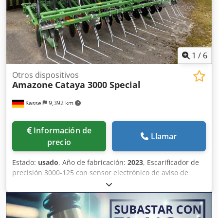
1
/
6
Otros dispositivos
Amazone
Cataya 3000 Special
Kassel
9,392 km
Información de
Llamar
precio
Estado:
usado
, Año de fabricación:
2023
, Escarificador de
precisión 3000-125 con sensor electrónico de aviso de
vacío, marcador de huellas 3000 ISOBUS / Cataya Special
con sensor de radar internacional, con sistema electrónico
de apertura/cierre de filas de paso de rueda / soporte de
estacionamiento ----- CombiDisc 3000 con sección de