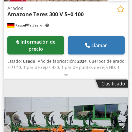
Arados
Amazone
Teres 300 V 5+0 100
Kassel
9,392 km
Información de
Llamar
precio
Estado:
usado
, Año de fabricación:
2024
, Cuerpos de arado
STU 40, 1 par de rejas 430, 1 par de puntas de reja HD, 1
par / vástago de abridor previo para altura de bastidor 80
para protección hidráulica contra sobrecarga, abridor
Clasificado
previo M2, 1 par / soportes para discos cortadores, disco
cortador D 500 dentado, protectores de apoyo, 1 par /
montaje de cuerpo con Cedpfjt A Udyex Alysha