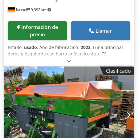
Kassel
9,392 km
Información de
Llamar
precio
Estado:
usado
, Año de fabricación:
2023
, Luna principal
derecha/izquierda con barra antivuelco Auto TS,
dispositivo parcial / abatible, montado de fábrica. Sensor
de inclinación para sistema de pesaje electrónico / ajuste
Clasificado
del sistema de guía. Componentes de instalación para
sistema de pesaje profesional para dispositivos base ZA
LED / iluminación trasera manual. Cedpfst A Udgex Alyjha