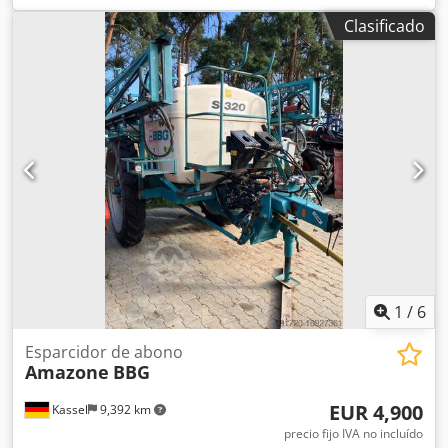
ZA-V, superestructura de tolva S 2000, componentes de
Clasificado
montaje para unidades básicas ZA, toma de fuerza con
acoplamiento de fricción, guardabarros L y escaleras,
iluminación LED trasera. Codot Dwibepfx Alysha
1
/
6
Esparcidor de abono
Amazone
BBG
EUR 4,900
Kassel
9,392 km
precio fijo IVA no incluído