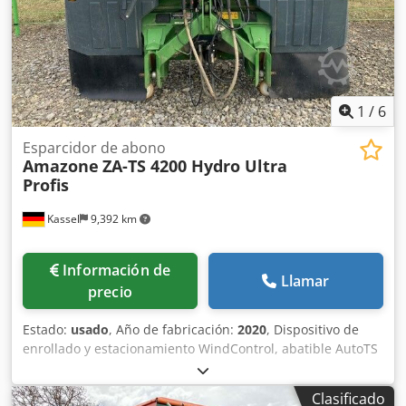
1
/
6
Esparcidor de abono
Amazone
ZA-TS 4200 Hydro Ultra
Profis
Kassel
9,392 km
Información de
Llamar
precio
Estado:
usado
, Año de fabricación:
2020
, Dispositivo de
enrollado y estacionamiento WindControl, abatible AutoTS
en ambos lados / Barrera de protección de tubos en L
Sensor de inclinación para sistema de pesaje FlowCheck
Clasificado
Alfombrillas EasyCheck, 16 unidades / pieza Guardabarros