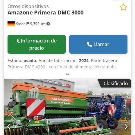
Otros dispositivos
Amazone
Primera DMC 3000
Kassel
9,392 km
Información de
Llamar
precio
Estado:
usado
, Año de fabricación:
2024
, Parte trasera
Primera DMC 4200 l con línea de alimentación simple,
distribuidores Single-Shoot para 16 filas, plataforma de
carga larga para parte trasera, lanza con pie de apoyo
Clasificado
abatible, enganche de brazo inferior categoría 3, eje con
freno y freno de estacionamiento, sistema de frenos
neumáticos de doble línea. Cjdpeuhnwvjfx Alysha