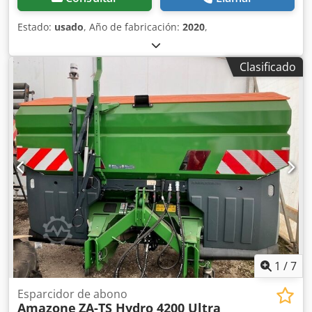
Estado:
usado
, Año de fabricación:
2020
,
Clasificado
1
/
7
Esparcidor de abono
Amazone
ZA-TS Hydro 4200 Ultra