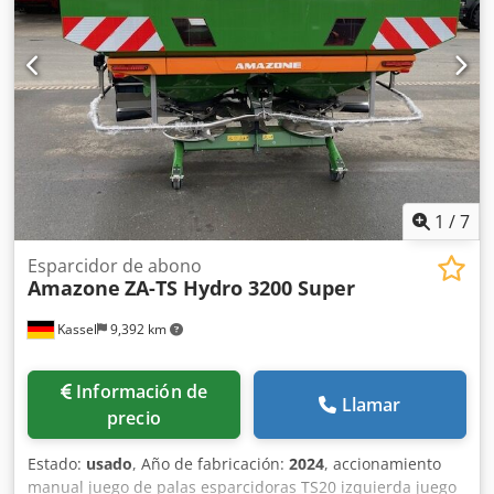
1
/
7
Esparcidor de abono
Amazone
ZA-TS Hydro 3200 Super
Kassel
9,392 km
Información de
Llamar
precio
Estado:
usado
, Año de fabricación:
2024
, accionamiento
manual juego de palas esparcidoras TS20 izquierda juego