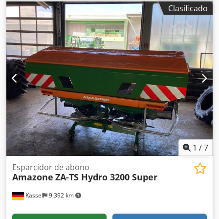
fertilizante / Cjdpfxjr Ncfqs Alyjha
Clasificado
1
/
7
Esparcidor de abono
Amazone
ZA-TS Hydro 3200 Super
Kassel
9,392 km