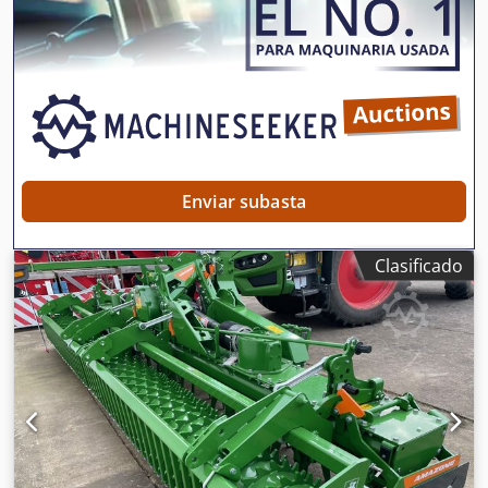
discos finos / dentados y rodillo de anillos de cuña. Cjdpfx
Aett Adaelyeha
Enviar subasta
Clasificado