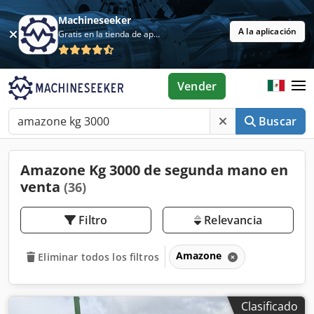
Machineseeker
A la aplicación
Gratis en la tienda de aplicaciones
Vender
Buscar
Amazone Kg 3000 de segunda mano en
venta
(36)
Filtro
Relevancia
Amazone
Eliminar todos los filtros
Clasificado