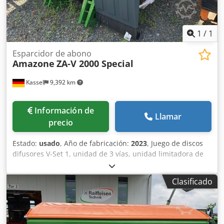
1
/
1
Esparcidor de abono
Amazone
ZA-V 2000 Special
Kassel
9,392 km
Información de
Llamar
precio
Estado:
usado
, Año de fabricación:
2023
, Juego de discos
difusores V-Set 1, unidad de 3 vías, unidad limitadora de
esparcido Limiter V / barra de protección tubular S,
dispositivo de rodillos enchufable, mecanismo de
Clasificado
esparcido ZA-V, sobreestructura de tolva S / 2000 eje de
transmisión con acoplamiento de fricción, componentes de
instalación para dispositivos base ZA, recogedor de
suciedad S / iluminación LED Chsdpfx Aet Dwh Rjlysa