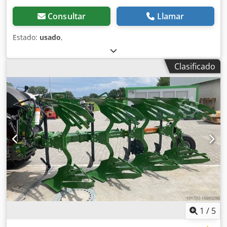
Consultar
Llamar
Estado:
usado
,
Clasificado
1
/
5