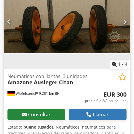
1
/
4
Neumáticos con llantas, 3 unidades
Amazone
Ausleger Citan
EUR 300
Wiefelstede
9,201 km
precio fijo IVA no incluído
Consultar
Llamar
Estado:
bueno (usado)
, Neumáticos, neumáticos para
tractores, preparación del suelo, sembradora -Cantidad: 3