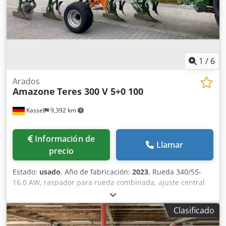
1
/
6
Arados
Amazone
Teres 300 V 5+0 100
Kassel
9,392 km
Información de
Llamar
precio
Estado:
usado
, Año de fabricación:
2023
, Rueda 340/55-
16.0 AW, raspador para rueda combinada, ajuste central
de presión de liberación / cuerpo de arado STU 40, reja
430, punta de reja HD, disco de corte Ø 500 dentado, 1
Clasificado
unidad / dentado, preparación para iluminación / Chsdjt
Eay Eepfx Alyja