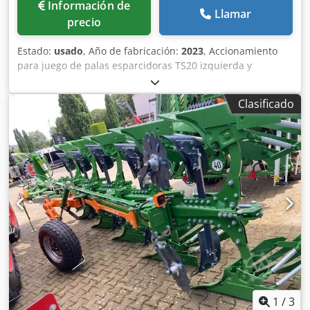
Información de
Llamar
precio
Estado:
usado
, Año de fabricación:
2023
, Accionamiento
para juego de palas esparcidoras TS20 izquierda y
derecha, accionamiento hidráulico izquierda y derecha
con Auto TS y FlowControl, disco principal izquierda y
Clasificado
derecha con AutoTS, barra de protección tubular,
dispositivo de rodillo y estacionamiento abatible,
iluminación de trabajo, sensor de inclinación para sistema
de pesaje, 16 unidades EasyCheck. Chedpfx Aet A Tzwolysa
1
/
3