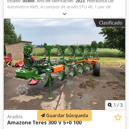
Estado:
usado
, Año de fabricación:
2023
, Hidráulica DA
automática XMS, 4 cuerpos de arado STU 40, 1 par de
cuchillas 4x 430 HD, 1 par de protectores de desgaste, 1
par de 4 rejas delanteras M0 RH65-85, cuchilla de disco
Clasificado
DM 500 para desbloqueo hidráulico de piedras reforzado,
rueda de soporte oscilante DM680. Chsdpfxetvf Rwe Alyoa
1
/
3
Guardar búsqueda
Arados
Amazone
Teres 300 V 5+0 100