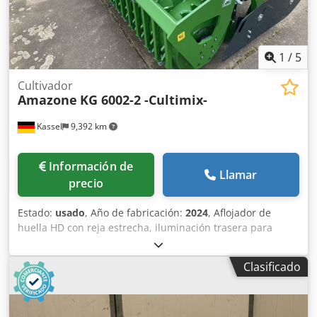
1
/
5
Cultivador
Amazone
KG 6002-2 -Cultimix-
Kassel
9,392 km
Información de
Llamar
precio
Estado:
usado
, Año de fabricación:
2024
, Aflojador de
huella HD con reja estrecha, iluminación trasera para
conducción en carretera / Placas de refuerzo para KG
6002-2 / Juego de brazos "Griff Super" / Cardán Bondioli &
Clasificado
Pavesi / Ajuste manual de profundidad de trabajo / Rulo
compactador dentado PW 3000-600 / Brazos portantes
para soporte KG 02-2. Cedorxurmepfx Alyjha