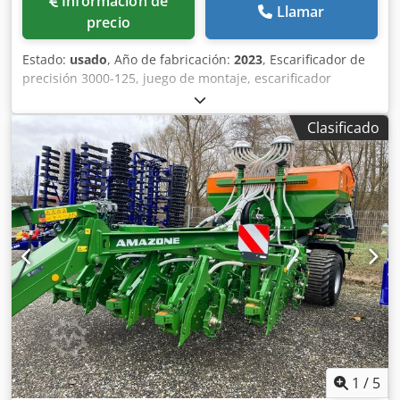
Información de
Llamar
precio
Estado:
usado
, Año de fabricación:
2023
, Escarificador de
precisión 3000-125, juego de montaje, escarificador
ajustable. Marcador de surcos adicional / electrónico 3000
AmaDrill 2 para Cataya. Sensor de radar / internacional.
Clasificado
Sensor analógico de posición de trabajo. Conmutación
electrónica de rodadas / válvula de control y rodado
hidráulico. Chodpjtgpggjfx Alysa
1
/
5