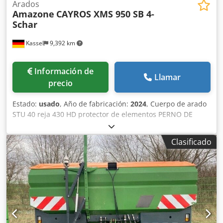
Arados
Amazone
CAYROS XMS 950 SB 4-
Schar
Kassel
9,392 km
Información de
Llamar
precio
Estado:
usado
, Año de fabricación:
2024
, Cuerpo de arado
STU 40 reja 430 HD protector de elementos PERNO DE
SEGURIDAD / Cedpfx Ajuhnlmjlysha
Clasificado