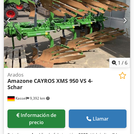
1
/
6
Arados
Amazone
CAYROS XMS 950 VS 4-
Schar
Kassel
9,392 km
Información de
Llamar
precio