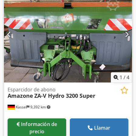
1
/
4
Esparcidor de abono
Amazone
ZA-V Hydro 3200 Super
Kassel
9,392 km
Información de
Llamar
precio