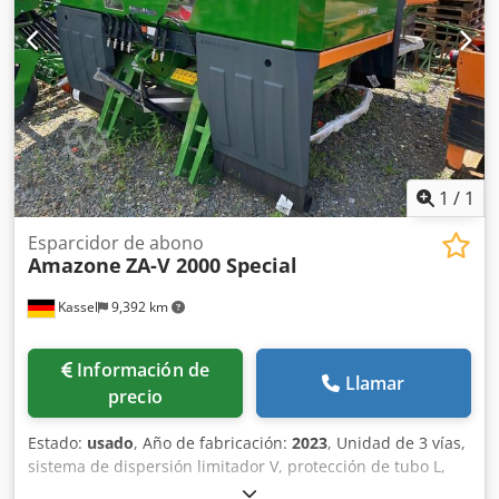
1
/
1
Esparcidor de abono
Amazone
ZA-V 2000 Special
Kassel
9,392 km
Información de
Llamar
precio
Estado:
usado
, Año de fabricación:
2023
, Unidad de 3 vías,
sistema de dispersión limitador V, protección de tubo L,
indicador mecánico/posición del mecanismo de dispersión