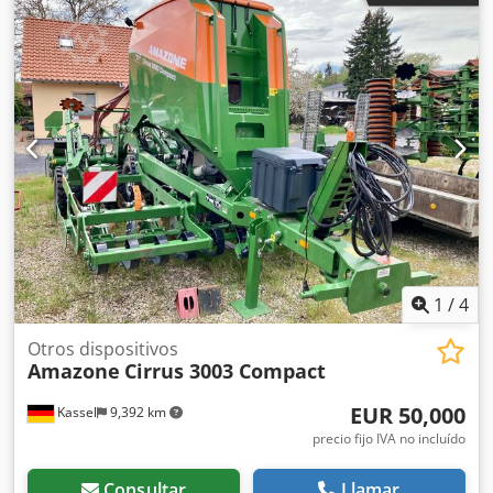
en L y escaleras Iluminación LED Lona enrollable de
cobertura L / Juego de palas esparcidoras TS Cjdpfx Aljrxr
Uysyoha
1
/
4
Otros dispositivos
Amazone
Cirrus 3003 Compact
EUR 50,000
Kassel
9,392 km
precio fijo IVA no incluído
Consultar
Llamar