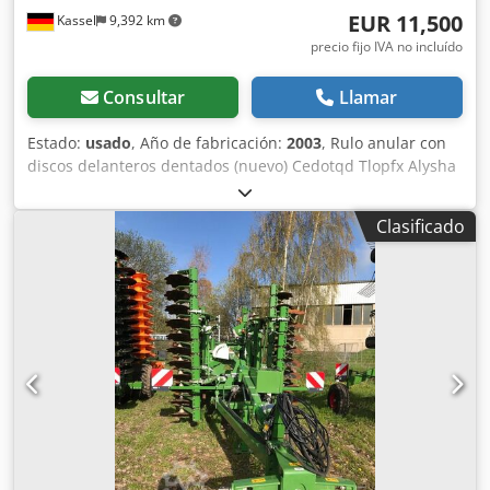
EUR 11,500
Kassel
9,392 km
precio fijo IVA no incluído
Consultar
Llamar
Estado:
usado
, Año de fabricación:
2003
, Rulo anular con
discos delanteros dentados (nuevo) Cedotqd Tlopfx Alysha
Clasificado