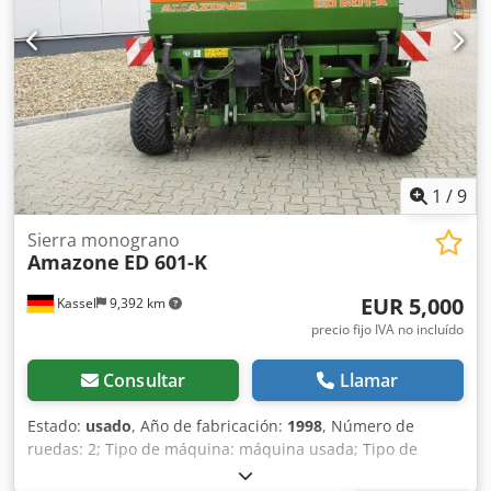
Aljrhy H Royja Si tiene preguntas sobre la máquina o
necesita más información, no dude en escribirnos
cómodamente por WhatsApp. Whatsapp Whatsapp ----
Sujeto a errores y venta previa.
1
/
9
Sierra monograno
Amazone
ED 601-K
EUR 5,000
Kassel
9,392 km
precio fijo IVA no incluído
Consultar
Llamar
Estado:
usado
, Año de fabricación:
1998
, Número de
ruedas: 2; Tipo de máquina: máquina usada; Tipo de
bastidor: montaje; Sistema de fertilización / sinfín de