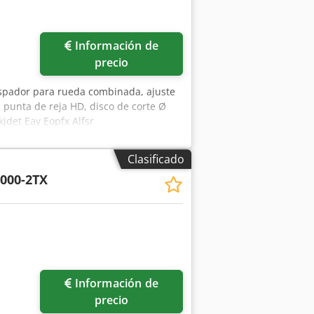
Información de
precio
aspador para rueda combinada, ajuste
, punta de reja HD, disco de corte Ø
jdet Eay Eopfx Alfsr
Clasificado
000-2TX
Información de
precio