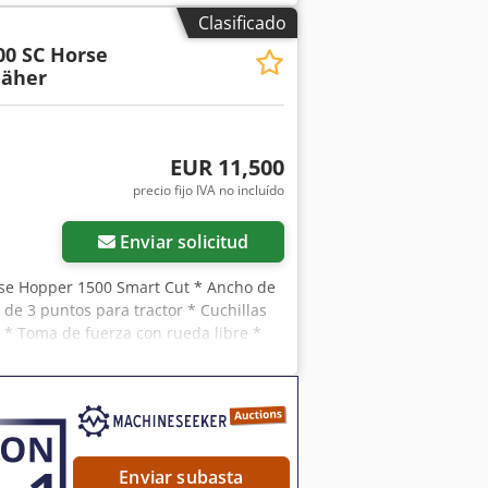
Clasificado
00 SC Horse
äher
EUR 11,500
precio fijo IVA no incluído
Enviar solicitud
se Hopper 1500 Smart Cut * Ancho de
 de 3 puntos para tractor * Cuchillas
) * Toma de fuerza con rueda libre *
otación 2.650 rpm * Indicador de nivel
: 8427 ¡Soporte por WhatsApp
formación, no dude en escribirnos
es y venta previa.
Enviar subasta