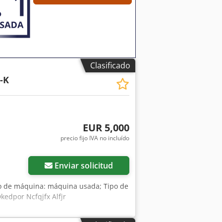
Clasificado
-K
EUR 5,000
precio fijo IVA no incluído
Enviar solicitud
po de máquina: máquina usada; Tipo de
Dkedpor Ncfqjfx Alfjr