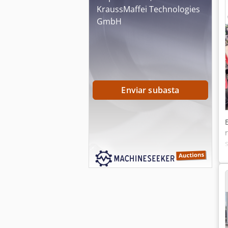
KraussMaffei Technologies
GmbH
Enviar subasta