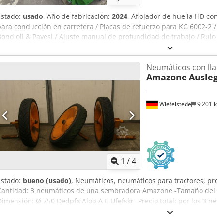
Estado:
usado
, Año de fabricación:
2024
, Aflojador de huella HD co
para conducción en carretera / Placas de refuerzo para KG 6002-2 /
Bondioli & Pavesi / Ajuste manual de profundidad de trabajo / Ru
Brazos portantes para soporte KG 02-2. Dksdpfxerxurms Alfsr
Neumáticos con lla
Amazone
Ausleg
Wiefelstede
9,201 
1
/
4
Estado:
bueno (usado)
, Neumáticos, neumáticos para tractores, pr
Cantidad: 3 neumáticos de una sembradora Amazone -Tamaño del 
Dimensión: Ø 750 Dedpfx Alob A E Ufefskr -Precio total: por los 3 n