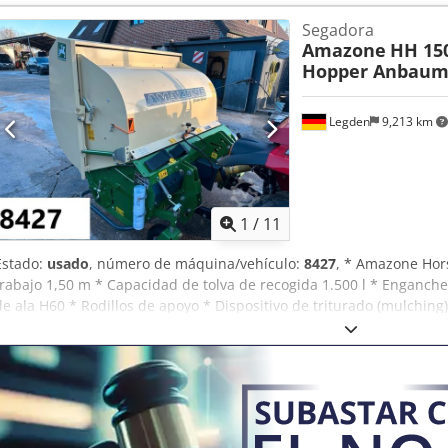
Segadora
Amazone
HH 15
Hopper Anbaum
Legden
9,213 km
1
/
11
Estado:
usado
, número de máquina/vehículo:
8427
, * Amazone Hor
trabajo 1,50 m * Capacidad de tolva de recogida 1.500 l * Enganche
de ala H60 * Rodillos de apoyo * Dispositivo de triturado (mulching
Tolva de recogida con vaciado hidráulico del suelo * Velocidad de r
de llenado Dedperhy H Rjfx Alfskr -----Número interno de vehículo
disponible! Si tiene preguntas sobre la máquina o necesita más in
cómodamente por WhatsApp. Whatsapp Whatsapp ----Sujeto a error