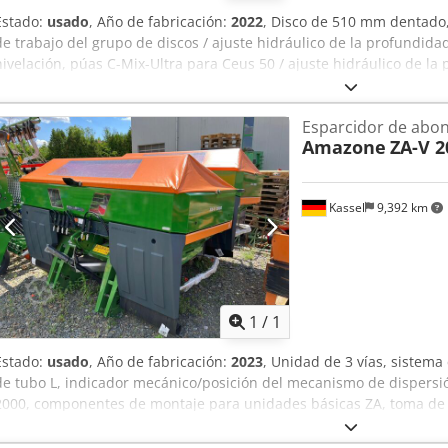
Estado:
usado
, Año de fabricación:
2022
, Disco de 510 mm dentado,
de trabajo del grupo de discos / ajuste hidráulico de la profundida
nivelación, púas C-Mix-Ultra para Ceus 50 / ajuste hidráulico de l
púas con lanza hidráulica HD CUCHILLA 80 mm / (14/K1) Dkjdotz Tplj
Esparcidor de abo
Amazone
ZA-V 2
Kassel
9,392 km
Pedir m
1
/
1
Estado:
usado
, Año de fabricación:
2023
, Unidad de 3 vías, sistema
de tubo L, indicador mecánico/posición del mecanismo de dispersió
2000, componentes de montaje para unidades básicas ZA, toma de f
guardabarros L y escaleras, iluminación LED trasera. Dsdpfx Ajt Dwi