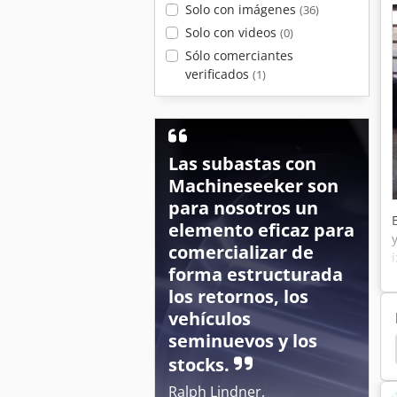
Solo con imágenes
(36)
Solo con videos
(0)
Sólo comerciantes
verificados
(1)
Las subastas con
Machineseeker son
para nosotros un
elemento eficaz para
comercializar de
forma estructurada
los retornos, los
vehículos
seminuevos y los
 Uf 901
Amazone Uf 1501
Amazone Uf 1201
stocks.
Ralph Lindner,