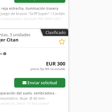
n reja estrecha, iluminación trasera
 Juego de brazos "Griff Super" / Cardán
lo compactador dentado PW 3000-600 /
Clasificado
ntas, 3 unidades
er Citan
km
EUR 300
precio fijo IVA no incluído
Enviar solicitud
eparación del suelo, sembradora -
neumático -Buje: Ø 40 mm -
eumáticos -Peso: 51 kg/unidad