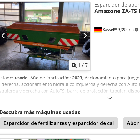
Esparcidor de abo
Amazone
ZA-TS 
Kassel
9,392 km
1
/
7
Estado:
usado
, Año de fabricación:
2023
, Accionamiento para juego
y derecha, accionamiento hidráulico izquierda y derecha con Auto T
izquierda y derecha con AutoTS, barra de protección tubular, dispos
abatible, iluminación de trabajo, sensor de inclinación para siste
Dkjdpfx Aet A Tzwolfjr
Descubra más máquinas usadas
Esparcidor de fertilizantes y esparcidor de cal
Abon