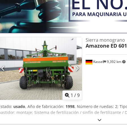
Sierra monograno
Amazone
ED 601
Kassel
9,392 km
1
/
9
Estado:
usado
, Año de fabricación:
1998
, Número de ruedas: 2; Ti
bastidor: montaje; Sistema de fertilización / sinfín de fertilizante / 