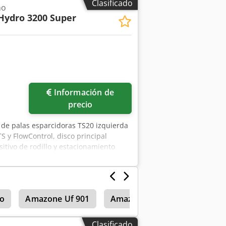
Clasificado
no
Hydro 3200 Super
Información de
precio
 de palas esparcidoras TS20 izquierda
S y FlowControl, disco principal
itivo de rodillo y estacionamiento
ma de pesaje, 16 unidades EasyCheck.
o
Amazone Uf 901
Amazone Uf 1501
Amazo
Clasificado