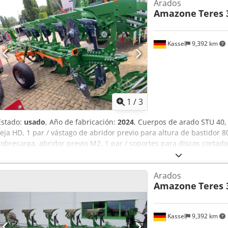
Arados
Amazone
Teres 
Kassel
9,392 km
1
/
3
Estado:
usado
, Año de fabricación:
2024
, Cuerpos de arado STU 40, 
reja HD, 1 par / vástago de abridor previo para altura de bastidor 8
sobrecarga, abridor previo M2, 1 par / soportes para discos cortad
protectores de apoyo, 1 par / montaje de cuerpo con Dedpfxst A Udy
Arados
Amazone
Teres 
Kassel
9,392 km