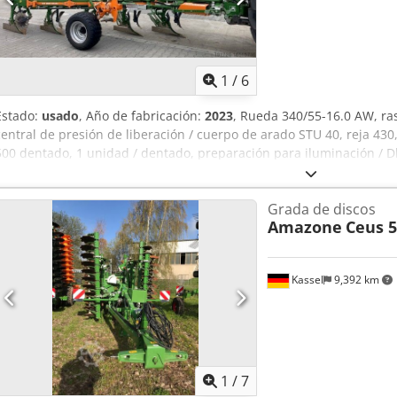
1
/
6
Estado:
usado
, Año de fabricación:
2023
, Rueda 340/55-16.0 AW, r
central de presión de liberación / cuerpo de arado STU 40, reja 430
500 dentado, 1 unidad / dentado, preparación para iluminación / Dk
Grada de discos
Amazone
Ceus 5
Kassel
9,392 km
1
/
7