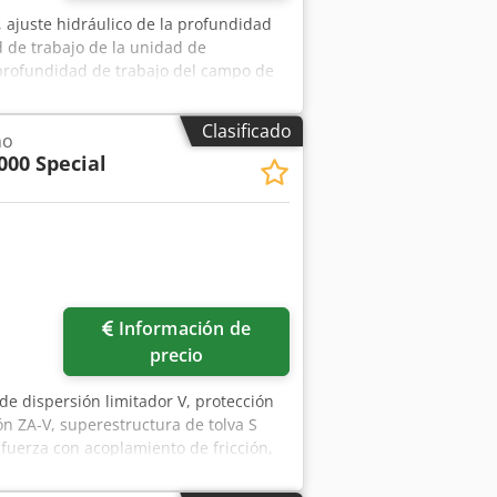
 ajuste hidráulico de la profundidad
d de trabajo de la unidad de
a profundidad de trabajo del campo de
pfx Alfor
Clasificado
no
000 Special
ás fotos
Información de
precio
 de dispersión limitador V, protección
n ZA-V, superestructura de tolva S
uerza con acoplamiento de fricción,
bslfjkr