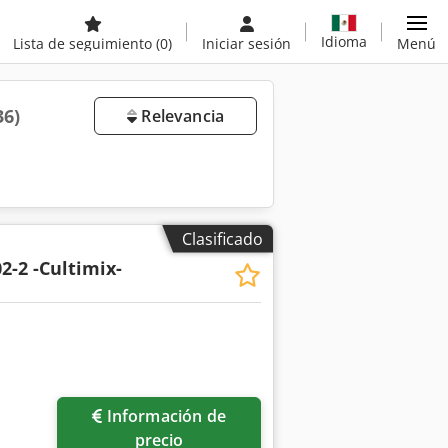
Idioma
Lista de seguimiento
(0)
Iniciar sesión
Menú
36)
Relevancia
Clasificado
2-2 -Cultimix-
Información de
precio