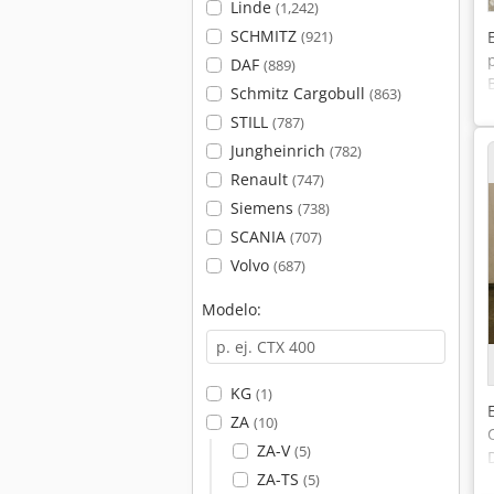
Linde
(1,242)
SCHMITZ
(921)
DAF
(889)
Schmitz Cargobull
(863)
STILL
(787)
Jungheinrich
(782)
Renault
(747)
Siemens
(738)
SCANIA
(707)
Volvo
(687)
Modelo:
KG
(1)
ZA
(10)
ZA-V
(5)
ZA-TS
(5)