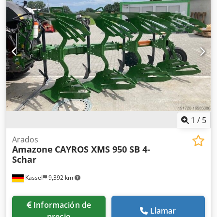
1
/
5
Arados
Amazone
CAYROS XMS 950 SB 4-
Schar
Kassel
9,392 km
Información de
Llamar
precio