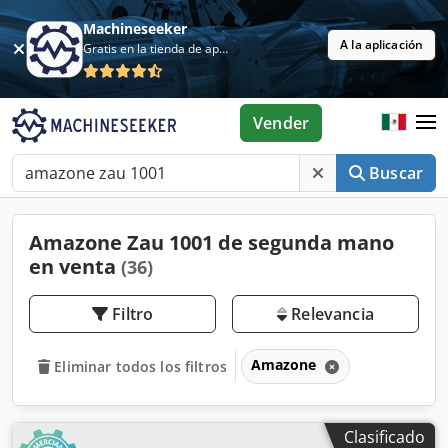
Machineseeker
A la aplicación
Gratis en la tienda de aplicaciones
Vender
Buscar
Amazone Zau 1001 de segunda mano
en venta
(36)
Filtro
Relevancia
Amazone
Eliminar todos los filtros
Clasificado