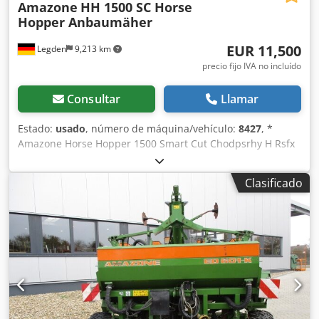
Amazone
HH 1500 SC Horse
Hopper Anbaumäher
EUR 11,500
Legden
9,213 km
precio fijo IVA no incluído
Consultar
Llamar
Estado:
usado
, número de máquina/vehículo:
8427
, *
Amazone Horse Hopper 1500 Smart Cut Chodpsrhy H Rsfx
Ag Aoa * Ancho de trabajo 1,50 m * Capacidad de tolva de
recogida 1.500 l * Enganche de 3 puntos para tractor *
Clasificado
Cuchillas de ala H60 * Rodillos de apoyo * Dispositivo de
triturado (mulching) * Toma de fuerza con rueda libre *
Tolva de recogida con vaciado hidráulico del suelo *
Velocidad de rotación 2.650 rpm * Indicador de nivel de
llenado -----Número interno de vehículo: 8427 ¡Soporte por
WhatsApp disponible! Si tiene preguntas sobre la máquina
o necesita más información, no dude en escribirnos
cómodamente por WhatsApp. Whatsapp Whatsapp ----
Sujeto a errores y venta previa.