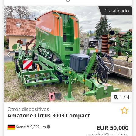
en ambos lados / Barrera de protección de tubos en L
Sensor de inclinación para sistema de pesaje FlowCheck
Clasificado
Alfombrillas EasyCheck, 16 unidades / pieza Guardabarros
en L y escaleras Iluminación LED Lona enrollable de
cobertura L / Juego de palas esparcidoras TS Cedpfx Asrxr
Uyeg Ajha
1
/
4
Otros dispositivos
Amazone
Cirrus 3003 Compact
EUR 50,000
Kassel
9,392 km
precio fijo IVA no incluído