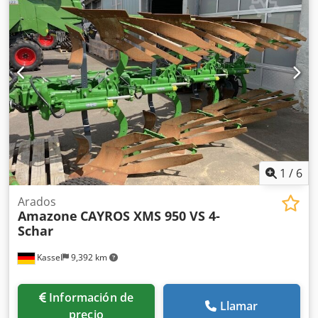
instalación para dispositivos base ZA, recogedor de
suciedad S / iluminación LED Cjdpfxjt Dwh Re Ag Aoha
1
/
6
Arados
Amazone
CAYROS XMS 950 VS 4-
Schar
Kassel
9,392 km
Información de
Llamar
precio