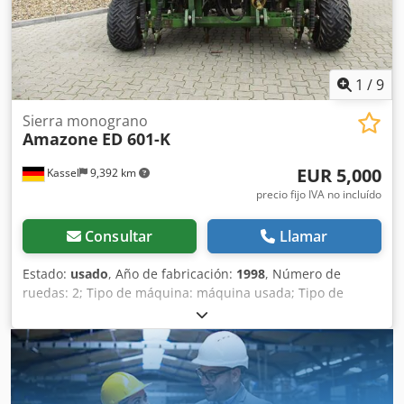
1
/
9
Sierra monograno
Amazone
ED 601-K
EUR 5,000
Kassel
9,392 km
precio fijo IVA no incluído
Consultar
Llamar
Estado:
usado
, Año de fabricación:
1998
, Número de
ruedas: 2; Tipo de máquina: máquina usada; Tipo de
bastidor: montaje; Sistema de fertilización / sinfín de
fertilizante / Cjdpfx Aor Ncfqsg Aoha