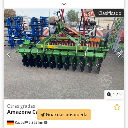
liberación hidráulica de piedras / delantero con pre-arado
pesado G1 ajustable, iluminación trasera LED, señalización
Clasificado
frontal / sistema antirrobo, homologación de tipo UE 40
km/h - arado reversible de arrastre completo - RH 82 /
ampliable Chedsthk U Tepfx Ag Aea
1
/
2
Otras gradas
Amazone
Catros+ 3003
Guardar búsqueda
Kassel
9,392 km