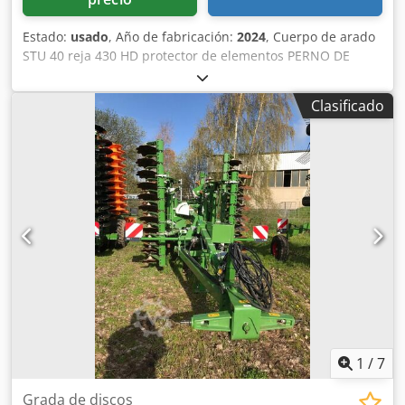
Estado:
usado
, Año de fabricación:
2024
, Cuerpo de arado
STU 40 reja 430 HD protector de elementos PERNO DE
SEGURIDAD / Cjdpfx Aeuhnlmjg Asha
Clasificado
1
/
7
Grada de discos