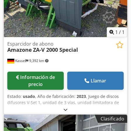
1
/
1
Esparcidor de abono
Amazone
ZA-V 2000 Special
Kassel
9,392 km
Información de
Llamar
precio
Estado:
usado
, Año de fabricación:
2023
, Juego de discos
difusores V-Set 1, unidad de 3 vías, unidad limitadora de
esparcido Limiter V / barra de protección tubular S,
dispositivo de rodillos enchufable, mecanismo de
Clasificado
esparcido ZA-V, sobreestructura de tolva S / 2000 eje de
transmisión con acoplamiento de fricción, componentes de