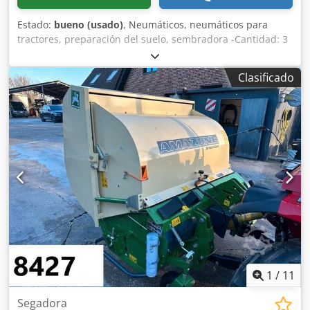
Estado:
bueno (usado)
, Neumáticos, neumáticos para
tractores, preparación del suelo, sembradora -Cantidad: 3
neumáticos de una sembradora Amazone -Tamaño del
neumático -Buje: Ø 40 mm -Dimensión: Ø 750 -Precio total:
Clasificado
por los 3 neumáticos -Peso: 51 kg/unidad Codeb A E Ufspfx
Ag Aeha
1
/
11
Segadora