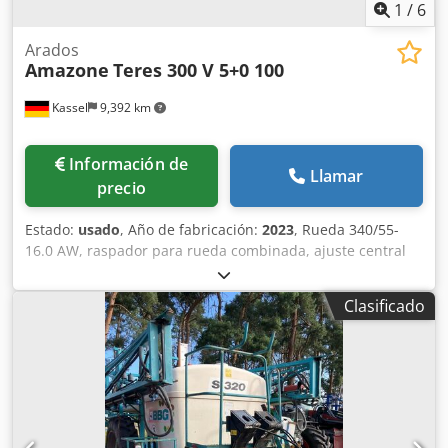
1
/
6
Arados
Amazone
Teres 300 V 5+0 100
Kassel
9,392 km
Información de
Llamar
precio
Estado:
usado
, Año de fabricación:
2023
, Rueda 340/55-
16.0 AW, raspador para rueda combinada, ajuste central
de presión de liberación / cuerpo de arado STU 40, reja
430, punta de reja HD, disco de corte Ø 500 dentado, 1
Clasificado
unidad / dentado, preparación para iluminación /
Chjdpfxot Eay Es Ag Aja