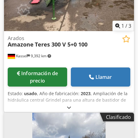
1
/
3
Arados
Amazone
Teres 300 V 5+0 100
Kassel
9,392 km
Información de
Llamar
precio
Estado:
usado
, Año de fabricación:
2023
, Ampliación de la
hidráulica central Grindel para una altura de bastidor de
80, 1 cuerpo de arado STW / 35, 1 par de rejas de 430, 1
par de puntas de reja HD, 1 par de chapas insertables
Clasificado
para STW / 35, 1 par de soportes para disco cuchilla para
disco cuchilla Variopf D 500 dentado y / con suspensión, 1
Csdpjr Ucigefx Ag Aoha