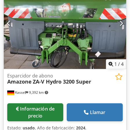
1
/
4
Esparcidor de abono
Amazone
ZA-V Hydro 3200 Super
Kassel
9,392 km
Información de
Llamar
precio
Estado:
usado
, Año de fabricación:
2024
,