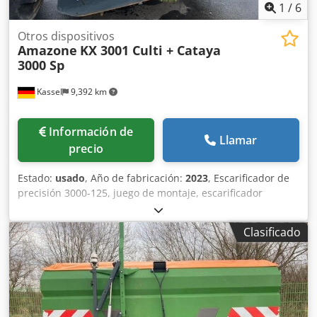
1
/
6
Otros dispositivos
Amazone
KX 3001 Culti + Cataya
3000 Sp
Kassel
9,392 km
Información de
Llamar
precio
Estado:
usado
, Año de fabricación:
2023
, Escarificador de
precisión 3000-125, juego de montaje, escarificador
ajustable. Marcador de surcos adicional / electrónico 3000
AmaDrill 2 para Cataya. Sensor de radar / internacional.
Clasificado
Sensor analógico de posición de trabajo. Conmutación
electrónica de rodadas / válvula de control y rodado
hidráulico. Chedpfx Ajtgpggog Aea