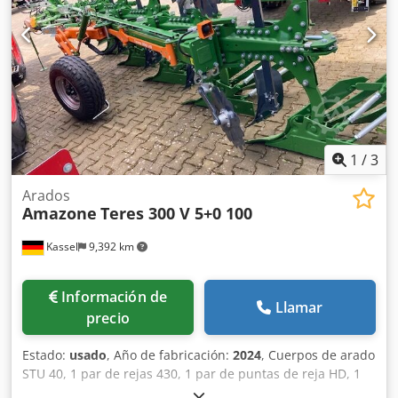
1
/
3
Arados
Amazone
Teres 300 V 5+0 100
Kassel
9,392 km
Información de
Llamar
precio
Estado:
usado
, Año de fabricación:
2024
, Cuerpos de arado
STU 40, 1 par de rejas 430, 1 par de puntas de reja HD, 1
par / vástago de abridor previo para altura de bastidor 80