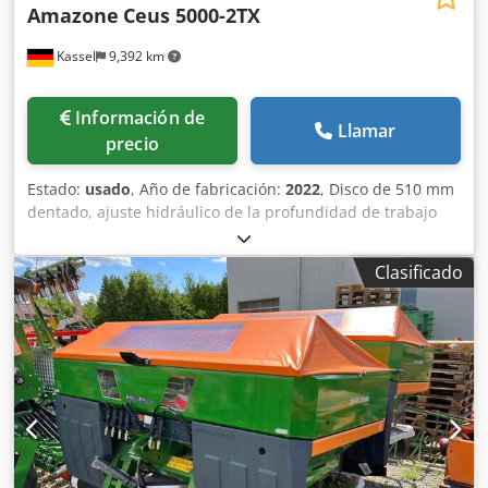
Amazone
Ceus 5000-2TX
Kassel
9,392 km
Información de
Llamar
precio
Estado:
usado
, Año de fabricación:
2022
, Disco de 510 mm
dentado, ajuste hidráulico de la profundidad de trabajo
del grupo de discos / ajuste hidráulico de la profundidad
de trabajo de la unidad de nivelación, púas C-Mix-Ultra
Clasificado
para Ceus 50 / ajuste hidráulico de la profundidad de
trabajo del campo de púas con lanza hidráulica HD
CUCHILLA 80 mm / (14/K1) Cedpetz Tplefx Ag Aeha