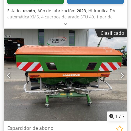
Estado:
usado
, Año de fabricación:
2023
, Hidráulica DA
automática XMS, 4 cuerpos de arado STU 40, 1 par de
cuchillas 4x 430 HD, 1 par de protectores de desgaste, 1
par de 4 rejas delanteras M0 RH65-85, cuchilla de disco
Clasificado
DM 500 para desbloqueo hidráulico de piedras reforzado,
rueda de soporte oscilante DM680. Cjdpjtvf Rwefx Ag Aeha
1
/
7
Esparcidor de abono