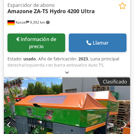
Esparcidor de abono
Amazone
ZA-TS Hydro 4200 Ultra
Kassel
9,392 km
Información de
Llamar
precio
Estado:
usado
, Año de fabricación:
2023
, Luna principal
derecha/izquierda con barra antivuelco Auto TS,
dispositivo parcial / abatible, montado de fábrica. Sensor
de inclinación para sistema de pesaje electrónico / ajuste
Clasificado
del sistema de guía. Componentes de instalación para
sistema de pesaje profesional para dispositivos base ZA
LED / iluminación trasera manual. Cedpet A Udgjfx Ag Asha