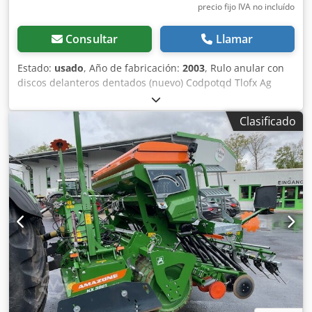
precio fijo IVA no incluído
Consultar
Llamar
Estado:
usado
, Año de fabricación:
2003
, Rulo anular con
discos delanteros dentados (nuevo) Codpotqd Tlofx Ag
Aeha
Clasificado