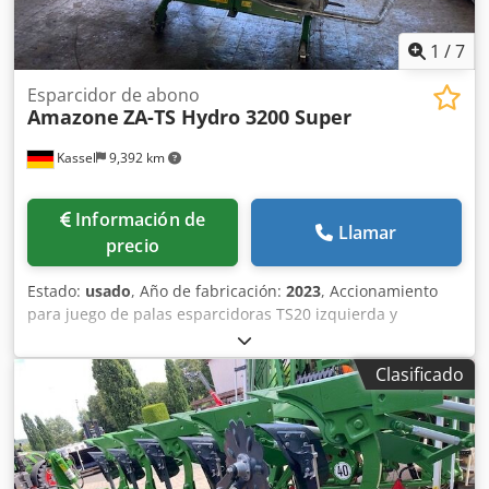
1
/
7
Esparcidor de abono
Amazone
ZA-TS Hydro 3200 Super
Kassel
9,392 km
Información de
Llamar
precio
Estado:
usado
, Año de fabricación:
2023
, Accionamiento
para juego de palas esparcidoras TS20 izquierda y
derecha, accionamiento hidráulico izquierda y derecha
con Auto TS y FlowControl, disco principal izquierda y
Clasificado
derecha con AutoTS, barra de protección tubular,
dispositivo de rodillo y estacionamiento abatible,
iluminación de trabajo, sensor de inclinación para sistema
de pesaje, 16 unidades EasyCheck. Chodjt A Tzwopfx Ag
Asa