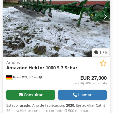
1
/
5
Arados
Amazone
Hektor 1000 S 7-Schar
EUR 27,000
Kassel
9,392 km
precio fijo IVA no incluído
Consultar
Llamar
Estado:
usado
, Año de fabricación:
2020
, Eje auxiliar Cat. 3
36 para Hektor con disco cortante Ø 500 mm para