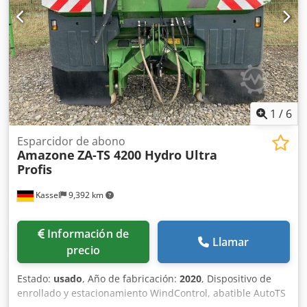
1
/
6
Esparcidor de abono
Amazone
ZA-TS 4200 Hydro Ultra
Profis
Kassel
9,392 km
Información de
Llamar
precio
Estado:
usado
, Año de fabricación:
2020
, Dispositivo de
enrollado y estacionamiento WindControl, abatible AutoTS