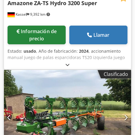
Amazone
ZA-TS Hydro 3200 Super
Kassel
9,392 km
Información de
Llamar
precio
Estado:
usado
, Año de fabricación:
2024
, accionamiento
manual juego de palas esparcidoras TS20 izquierda juego
de palas esparcidoras TS20 / derecha accionamiento
hidráulico izquierdo con AutoTS y FlowControl ProfiSPro
Clasificado
accionamiento hidráulico derecho con AutoTS y
FlowControl ProfiSPro disco principal izquierdo con AutoTS
/ disco principal derecho Chsdpetrdzwofx Ag Aea