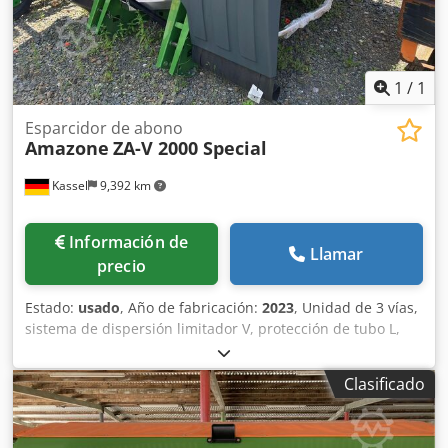
1
/
1
Esparcidor de abono
Amazone
ZA-V 2000 Special
Kassel
9,392 km
Información de
Llamar
precio
Estado:
usado
, Año de fabricación:
2023
, Unidad de 3 vías,
sistema de dispersión limitador V, protección de tubo L,
indicador mecánico/posición del mecanismo de dispersión
ZA-V, superestructura de tolva S 2000, componentes de
Clasificado
montaje para unidades básicas ZA, toma de fuerza con
acoplamiento de fricción, guardabarros L y escaleras,
iluminación LED trasera. Chodpst Dwibefx Ag Aja