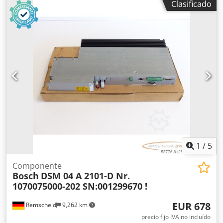
Clasificado
de humedad máxima. *Sonda * Limpieza automática con
tabletas
1
/
5
Componente
Bosch
DSM 04 A 2101-D Nr.
1070075000-202 SN:001299670 !
EUR 678
Remscheid
9,262 km
precio fijo IVA no incluído