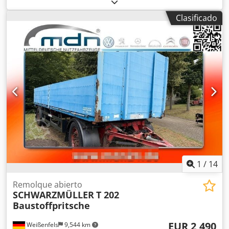
signos normales de uso, 100 % funcional. El alcance del
suministro se corresponde con las fotos. Dcodpoi D T
Clasificado
Umjfx Abrok
1
/
14
Remolque abierto
SCHWARZMÜLLER
T 202
Baustoffpritsche
EUR 2,490
Weißenfels
9,544 km