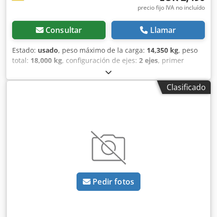
precio fijo IVA no incluído
Consultar
Llamar
Estado:
usado
, peso máximo de la carga:
14,350 kg
, peso
total:
18,000 kg
, configuración de ejes:
2 ejes
, primer
registro:
03/2010
, longitud del espacio de carga:
6,800
mm
, anchura del espacio de carga:
2,500 mm
, altura del
Clasificado
espacio de carga:
800 mm
, N.º interno: Schwarzmüller
Schwarzmüller * T 202 Dcedpfx Abozfw Tverok *
Plataforma para materiales de construcción * 2 ejes * Ejes
SAF * MMA 18 000 kg Se acepta vehículo a cambio.
Financiación a partir del 3,99 %. Salvo errores y venta
previa. La información de este anuncio es una descripción
orientativa y no constituye una garantía de las
características del producto. El vendedor no se
responsabiliza de los errores tipográficos o de transmisión
Pedir fotos
de datos. Los equipos mencionados deben verificarse por
separado. Toda la información de los anuncios no es
vinculante. Entrega en todo el territorio nacional, previa
solicitud. Horario: de lunes a jueves, de 9:00 a 17:00.