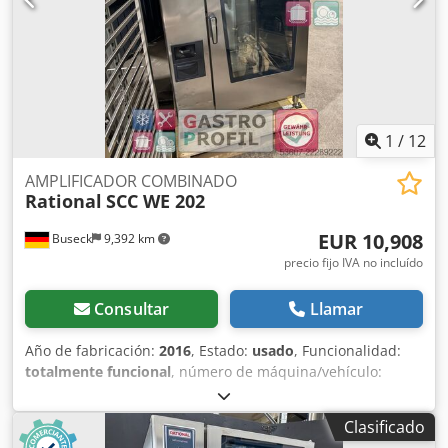
1
/
12
AMPLIFICADOR COMBINADO
Rational
SCC WE 202
EUR 10,908
Buseck
9,392 km
precio fijo IVA no incluído
Consultar
Llamar
Año de fabricación:
2016
, Estado:
usado
, Funcionalidad:
totalmente funcional
, número de máquina/vehículo:
E22SI16112554448
, Se trata de un horno combinado SCC
WE 202, versión eléctrica, del fabricante de alta gama
Clasificado
Rational, fabricado en 2016. El horno combinado se