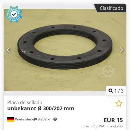
Clasificado
1
/
3
Placa de sellado
unbekannt
Ø 300/202 mm
EUR 15
Wiefelstede
9,202 km
precio fijo IVA no incluído