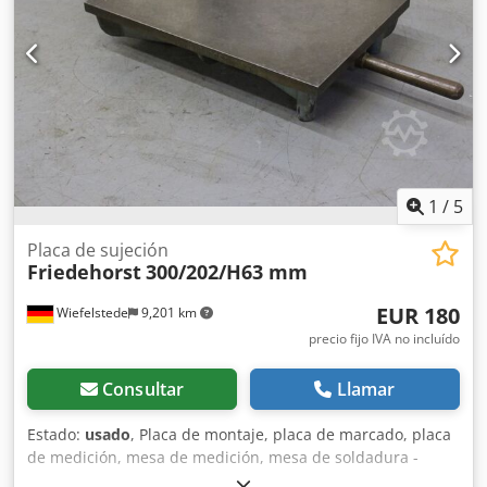
1
/
5
Placa de sujeción
Friedehorst
300/202/H63 mm
EUR 180
Wiefelstede
9,201 km
precio fijo IVA no incluído
Consultar
Llamar
Estado:
usado
, Placa de montaje, placa de marcado, placa
de medición, mesa de medición, mesa de soldadura -
Placa: está rectificada -Ancho: 202 mm -Largo: 300 mm -