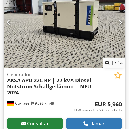
1
/
14
Generador
AKSA APD 22C RP | 22 kVA Diesel
Notstrom
Schallgedämmt | NEU
2024
EUR 5,960
Guxhagen
9,398 km
EXW precio fijo IVA no incluído
Consultar
Llamar