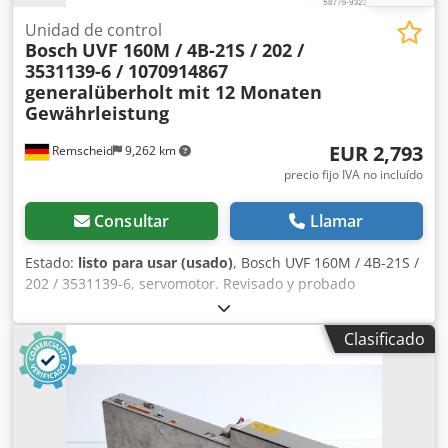
Unidad de control
Bosch
UVF 160M / 4B-21S / 202 /
3531139-6 / 1070914867
generalüberholt mit 12 Monaten
Gewährleistung
EUR 2,793
Remscheid
9,262 km
precio fijo IVA no incluído
Consultar
Llamar
Estado:
listo para usar (usado)
, Bosch UVF 160M / 4B-21S /
202 / 3531139-6, servomotor. Revisado y probado
completamente por personal cualificado, con una garantía
de 12 meses. Funciona al 100%. El alcance del suministro
Clasificado
se indica en las fotos. No se aplican los descuentos de
venta acordados a este artículo. Consulte el precio por
separado. ¡ATENCIÓN: Consulte los costes de embalaje y
envío por separado! Dcsdpfx Abok Ru A Uorjk