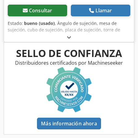
Consultar
Llamar
Estado:
bueno (usado)
, Ángulo de sujeción, mesa de
sujeción, cubo de sujeción, placa de sujeción, torre de
sujeción, caja de sujeción Dcedpeb T Ti Hofx Abrok -
Material: Acero -Dimensiones: 245/202/130 mm (alto) -
Grosor de la pared: mm -Peso: 28 kg
SELLO DE CONFIANZA
Distribuidores certificados por Machineseeker
Más información ahora