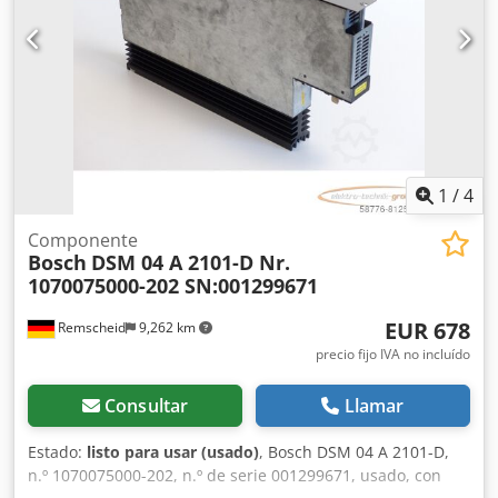
1
/
4
Componente
Bosch
DSM 04 A 2101-D Nr.
1070075000-202 SN:001299671
EUR 678
Remscheid
9,262 km
precio fijo IVA no incluído
Consultar
Llamar
Estado:
listo para usar (usado)
, Bosch DSM 04 A 2101-D,
n.º 1070075000-202, n.º de serie 001299671, usado, con