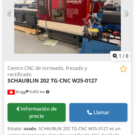
1
/
8
Centro CNC de torneado, fresado y
rectificado
SCHAUBLIN
202 TG-CNC W25-0127
Brügg
9,492 km
Información de
Llamar
precio
Estado:
usado
, SCHAUBLIN 202 TG-CNC W25-0127 es un
centro de torneado, fresado y rectificado CNC diseñado