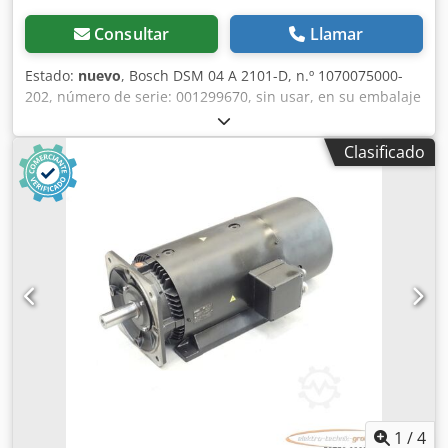
Consultar
Llamar
Estado:
nuevo
, Bosch DSM 04 A 2101-D, n.º 1070075000-
202, número de serie: 001299670, sin usar, en su embalaje
original abierto, 100 % funcional. El alcance del suministro
se corresponde con las fotos. Dcedpfx Aei D T Uiobrek
Clasificado
1
/
4