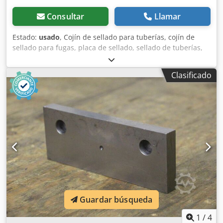
Consultar
Llamar
Estado:
usado
, Cojín de sellado para tuberías, cojín de
sellado para fugas, placa de sellado, sellado de tuberías,
sellado de orificios - Cojín de sellado para tuberías -
Exterior/Interior: Ø 300/202 mm - Altura: 20 mm - Diámetro
Clasificado
de los orificios: Ø 250/10 mm - Posibilidad de suministro
con tapas de acero/acero inoxidable Dsdpfxeghic Is Abreck
- Cantidad: 71 cojines disponibles - Precio: por unidad -
Peso: 1 kg/unidad
Guardar búsqueda
1
/
4