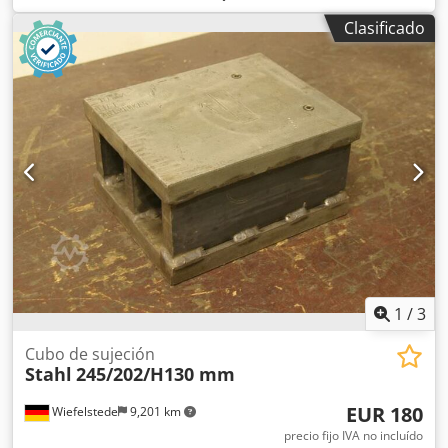
Alto: 65 mm -Grosor de la placa: 12 mm -Placa: tiene
Clasificado
nervaduras de refuerzo -Cantidad: 10 placas disponibles -
Precio: por unidad -Dimensiones: 515/202/A63 mm -Peso: 7
kg/unidad Dedsdfb Itspfx Abrsck
1
/
3
Cubo de sujeción
Stahl
245/202/H130 mm
EUR 180
Wiefelstede
9,201 km
precio fijo IVA no incluído