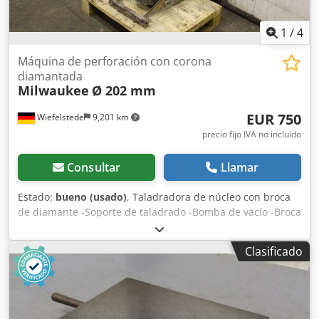
1
/
4
Máquina de perforación con corona
diamantada
Milwaukee
Ø 202 mm
EUR 750
Wiefelstede
9,201 km
precio fijo IVA no incluído
Consultar
Llamar
Estado:
bueno (usado)
, Taladradora de núcleo con broca
de diamante -Soporte de taladrado -Bomba de vacío -Broca
de núcleo: Ø 202 mm (imagen) -Dimensiones de la
máquina: 500 x 370 x 1070 mm (alto) Dsdjdpvwwjpfx
Clasificado
Abreck -Peso: 53 kg