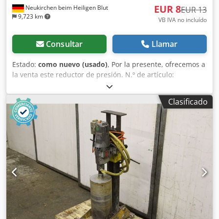
EUR 8
Neukirchen beim Heiligen Blut
EUR 13
9,723 km
VB IVA no incluído
Consultar
Llamar
Estado:
como nuevo (usado)
, Por la presente, ofrecemos a
la venta este reductor de presión. N.º de artículo:
RS3602021018 Djdpfsx Ekrujx Abrsck Disponibles 5
unidades en condiciones como nuevas. Precio por la
Clasificado
compra de todas las unidades: 40 € (neto). Manual de
instrucciones incluido. Posibilidad de envío. No se aceptan
devoluciones ni se ofrece garantía.