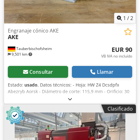
1
/
2
Engranaje cónico AKE
AKE
EUR 90
Tauberbischofsheim
9,501 km
VB IVA no incluído
Consultar
Llamar
Estado:
usado
, Datos técnicos: - Hoja: HW Z4 Dcsdpfx
Abezryb Aorsk - Diámetro de corte: 115,9 mm - Orificio: 30
mm - Longitud: 5,5 mm - Material: Acero - Marcado: MAN
Clasificado