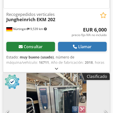
Viernes, de 9:00 a 14:00, y previo acuerdo.
Recogepedidos verticales
Jungheinrich
EKM 202
EUR 6,000
Nürtingen
9,539 km
precio fijo IVA no incluído
Consultar
Llamar
Estado:
muy bueno (usado)
, número de
máquina/vehículo:
16711
, Año de fabricación:
2018
, horas
de funcionamiento:
2,575 h
, capacidad de carga:
135 kg
,
altura de elevación:
3,000 mm
, tipo de combustible:
Clasificado
eléctrico
, tipo de mástil:
otro
, altura de construcción:
1,422 mm
, peso total:
640 kg
, 5025406 Djdpfx Abszp
Hphjrock Número de serie: 91633534