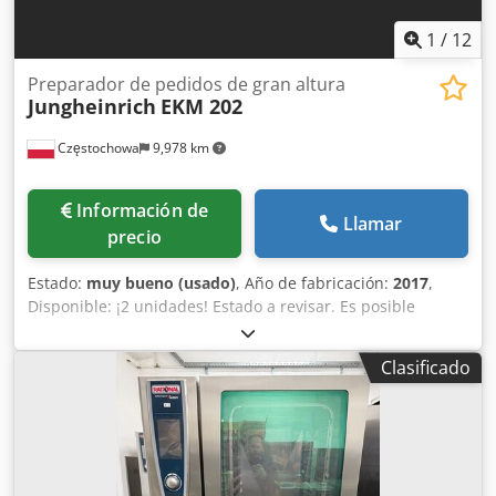
1
/
12
Preparador de pedidos de gran altura
Jungheinrich
EKM 202
Częstochowa
9,978 km
Información de
Llamar
precio
Estado:
muy bueno (usado)
, Año de fabricación:
2017
,
Disponible: ¡2 unidades! Estado a revisar. Es posible
adquirir los recogepedidos de gran elevación con un juego
de baterías completamente nuevas con 2 años de garantía
Clasificado
por 3.500 euros, o por 3.000 euros con baterías usadas.
Año de fabricación: 2017 Djdpfxjvday Hs Abrsck Capacidad
de carga: 215 kg Altura de elevación: 3.000 mm Velocidad
de traslación: 8 km/h Longitud total: 1.528 mm Voltaje de la
batería: 24V Modelo: EKM-202 Para compras a mayor
volumen, precio negociable y grandes descuentos. El