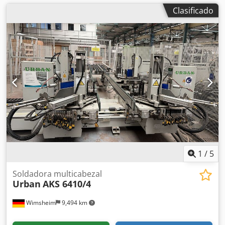
Clasificado
1
/
5
Soldadora multicabezal
Urban
AKS 6410/4
Wimsheim
9,494 km