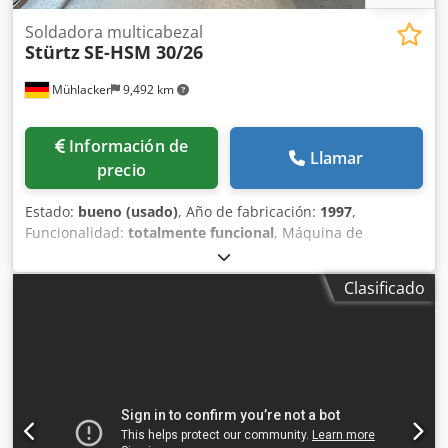
Soldadora multicabezal
Stürtz
SE-HSM 30/26
Mühlacker
9,492 km
Información de
Llamar
precio
Estado:
bueno (usado)
, Año de fabricación:
1997
,
Funcionalidad:
totalmente funcional
, Máquina de
soldadura horizontal de 4 cabezales Stürtz, para la
soldadura de elementos de plástico. Dimensiones de
Clasificado
soldadura: 2600 x 3000 mm. Limitación del avance de los
tornillos de soldadura: 2,0 mm (ajustable a 0,2). Posibilidad
de soldar puertas de entrada. Profundidad de
penetración: 6,0 mm. Dcodpfx Aezfky Nsi Isk Mando
mediante PC Jetter (kit de adaptación para PC Dell).