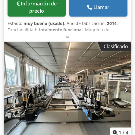
Información de
Llamar
precio
Estado:
muy bueno (usado)
, Año de fabricación:
2014
,
Funcionalidad:
totalmente funcional
, Máquina de
soldadura de cuatro cabezales URBAN, modelo AKS
6410/4, con orientación de derecha a izquierda,
Clasificado
dimensiones máximas de soldadura: 2700 x 2500 mm,
control mediante sistema Windows, limitación de la
soldadura de 0,2 mm para perfiles de color, utilizada
anteriormente en un turno de trabajo, revisada
técnicamente y en perfecto estado de funcionamiento.
Djdpfsznwq Tsx Ai Ijck
1
/
4