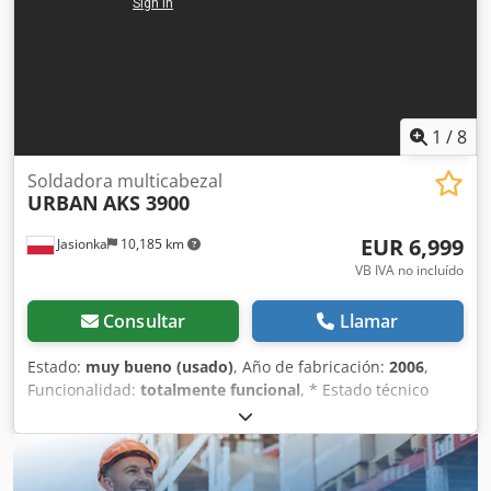
1
/
8
Soldadora multicabezal
URBAN
AKS 3900
EUR 6,999
Jasionka
10,185 km
VB IVA no incluído
Consultar
Llamar
Estado:
muy bueno (usado)
, Año de fabricación:
2006
,
Funcionalidad:
totalmente funcional
, * Estado técnico
impecable, listo para funcionar tras un servicio completo
realizado * Limitación del cordón de soldadura: 0,2–2,0
mm * Longitud máxima de soldadura: 2.600 mm * Brazos
de apoyo * Control PLC Dcsdpfxjyu R Els Ai Ijk