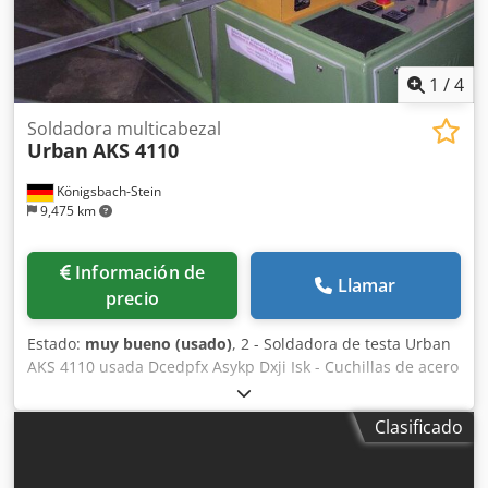
1
/
4
Soldadora multicabezal
Urban
AKS 4110
Königsbach-Stein
9,475 km
Información de
Llamar
precio
Estado:
muy bueno (usado)
, 2 - Soldadora de testa Urban
AKS 4110 usada Dcedpfx Asykp Dxji Isk - Cuchillas de acero
inoxidable calefactadas arriba - Cuchillas de acero
inoxidable calefactadas abajo - Limitación de cordón de
Clasificado
soldadura: 0,2 mm - Longitud máxima de soldadura: 3,25
m - Juego de brazos de apoyo