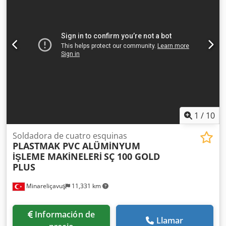
1
/
10
Soldadora de cuatro esquinas
PLASTMAK PVC ALÜMİNYUM
İŞLEME MAKİNELERİ
SÇ 100 GOLD
PLUS
Minareliçavuş
11,331 km
Información de
Llamar