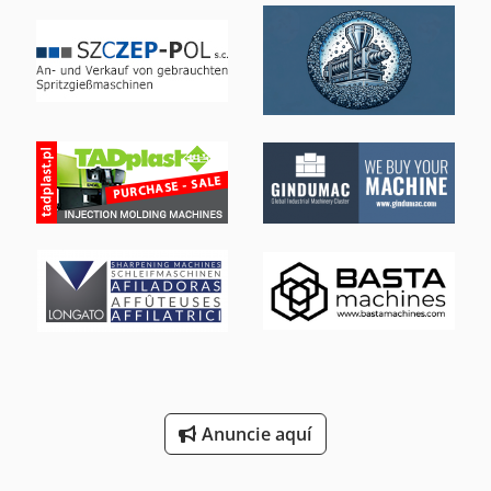
Máquina De Soldadura Automática
Máquina De Soldadura De Electrodo
Máquina De Soldadura De La Hoja
Máquina De Soldadura De Malla
Máquina De Soldadura De Proyección
Máquina De Soldadura Mig
Máquina De Tallado
Máquina De Trabajo De Metal
Máquina De Trabajo Pesado
Máquinas Para
Anuncie aquí
Sistema De Soldadura