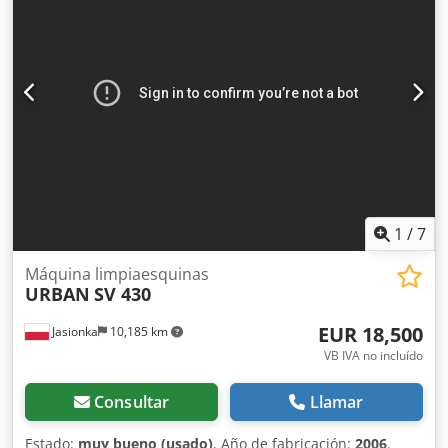
1
/
7
Máquina limpiaesquinas
URBAN
SV 430
EUR 18,500
Jasionka
10,185 km
VB IVA no incluído
Consultar
Llamar
Estado:
muy bueno (usado)
, Año de fabricación:
2006
,