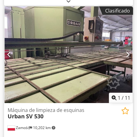
técnico. Equipamiento completo. Dcodpfx Ajwrpxtogksk
Clasificado
1
/
11
Máquina de limpieza de esquinas
Urban
SV 530
Zamość
10,202 km