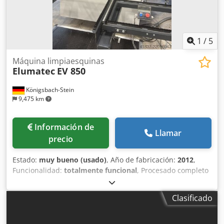
1
/
5
Máquina limpiaesquinas
Elumatec
EV 850
Königsbach-Stein
9,475 km
Información de
Llamar
precio
Estado:
muy bueno (usado)
, Año de fabricación:
2012
,
Funcionalidad:
totalmente funcional
, Procesado completo
de esquinas exteriores e interiores Mesa de apoyo
Dcsdpfxsy U Rbnj Agkjk
Clasificado