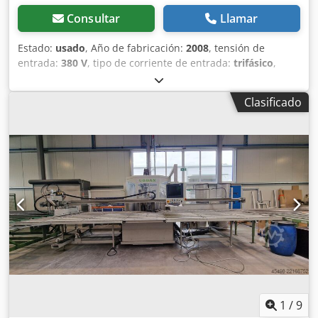
Consultar
Llamar
Estado:
usado
, Año de fabricación:
2008
, tensión de
entrada:
380 V
, tipo de corriente de entrada:
trifásico
,
corriente de entrada:
8 A
, Ofrecemos esta máquina de
segunda mano para el limpieza de cantos Elumatec EV
Clasificado
884, fabricada en 2008. Tipo: EV 884 Número de serie:
88009009 Tensión nominal: 380 V Frecuencia: 50 Hz
Número de fases: 3 Intensidad nominal: 8 A Fecha de
fabricación: 28.11.2008 Si tiene alguna pregunta o necesita
más información, no dude en enviarnos un mensaje o
llamarnos. Dcedpfx Ajzk Eahegkek
1
/
9