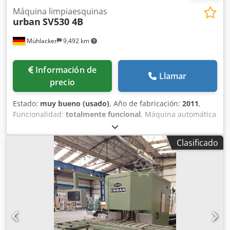
Máquina limpiaesquinas
urban
SV530 4B
Mühlacker
9,492 km
Información de
Llamar
precio
Estado:
muy bueno (usado)
, Año de fabricación:
2011
,
Funcionalidad:
totalmente funcional
, Máquina automática
para el enrutamiento de bordes URBAN SV530 4B con
estación de giro y sistema de transporte. Dcjdpfx
Clasificado
Ajzfvguegkjk La dirección de recorrido es de izquierda a
derecha. Cabezales de herramientas completamente
equipados, tanto en la parte superior como en la inferior,
para el mecanizado de todos los perfiles de puertas y
ventanas.