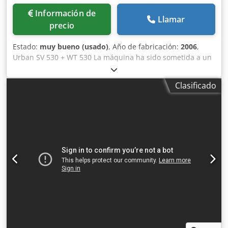
Información de
Llamar
precio
Estado:
muy bueno (usado)
, Año de fabricación:
2006
,
Urban SV 530 + WT 530 La máquina ha sido sometida a un
servicio mecánico profesional . Listo para su uso. Dedjnzh
Abepfx Agkock Voy a enviar un video de la máquina en
Clasificado
funcionamiento en WhatsApp.