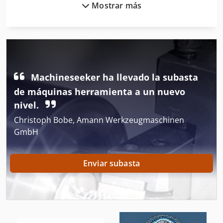
Mostrar más
Cuadro De Sitio De Construcción
Encofrado De Escalera
Encofrado De Escaleras
Engranaje De Máquinas
Machineseeker ha llevado la subasta
Frente A La Diapositiva
de máquinas herramienta a un nuevo
nivel.
Herramienta De Máquina
Christoph Bobe, Amann Werkzeugmaschinen
Herramientas De Ajuste
GmbH
Inclinación De La Herramienta De Máquina
Enviar subasta
Instrucciones De Programación
Mecánica De Precisión
Máquina De Acabado