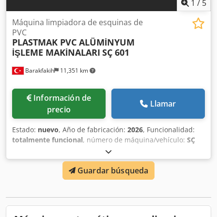
1
/
5
Máquina limpiadora de esquinas de
PVC
PLASTMAK PVC ALÜMİNYUM
İŞLEME MAKİNALARI
SÇ 601
Barakfakih
11,351 km
Información de
Llamar
precio
Estado:
nuevo
, Año de fabricación:
2026
, Funcionalidad:
totalmente funcional
, número de máquina/vehículo:
SÇ
601 PVC Köşe temizleme makinesi ( 3 Bıçak)
, - Conforme
a las normas CE. Djdperbid Iofx Agksck - Limpieza de las
Guardar búsqueda
esquinas de los perfiles de PVC después de la soldadura -
Limpieza de las superficies superior e inferior de las
esquinas - Posibilidad de separar la limpieza de la
superficie y de las esquinas para perfiles acrílicos -
Funcionamiento totalmente automático con PLC - 3