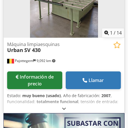
1
/
14
Máquina limpiaesquinas
Urban
SV 430
Pajottegem
9,092 km
Información de
Llamar
precio
Estado:
muy bueno (usado)
, Año de fabricación:
2007
,
Funcionalidad:
totalmente funcional
, tensión de entrada:
380 V
, presión:
8 bar
, Se vende: Centro de mecanizado de
perfiles de PVC URBAN SV 430 Máquina de limpieza de
esquinas Dcedpfx Aozcmg Iogksk Centro de mecanizado
profesional de la reconocida marca alemana URBAN,