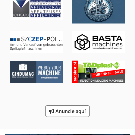
Máquina De Afilado
Máquina De Carpintería
Máquina De Orden
Máquina De Tallado
Máquinas Para
Que Forma La Máquina
Unidad De Mecanizado
Unidad Del Eje De
Áreas De Aplicación
Anuncie aquí