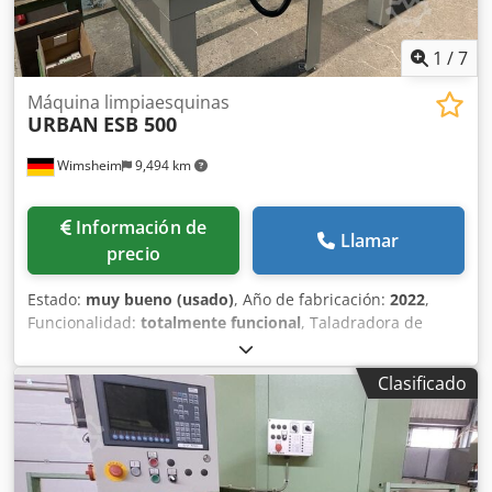
1
/
7
Máquina limpiaesquinas
URBAN
ESB 500
Wimsheim
9,494 km
Información de
Llamar
precio
Estado:
muy bueno (usado)
, Año de fabricación:
2022
,
Funcionalidad:
totalmente funcional
, Taladradora de
esquinas y tijeras URBAN ESB 500 con cabezales de taladro
para herrajes Siegenia Dcodpoyza Dfsfx Agkjk
Clasificado