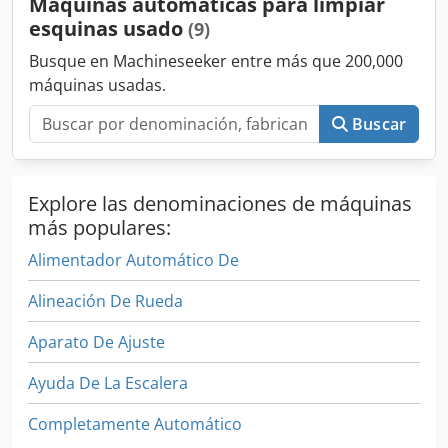
Máquinas automáticas para limpiar
posibilidades diferentes de fijación de la cuchilla -
esquinas usado
(9)
Posibilidad de separación automática del perfil - Moldeado
y centrado automático del perfil al inglete
Busque en Machineseeker entre más que 200,000
máquinas usadas.
Buscar
Explore las denominaciones de máquinas
más populares:
Alimentador Automático De
Alineación De Rueda
Aparato De Ajuste
Ayuda De La Escalera
Completamente Automático