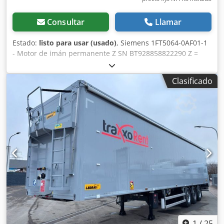
Consultar
Llamar
Estado:
listo para usar (usado)
, Siemens 1FT5064-0AF01-1
- Motor de imán permanente Z SN BT928858822290 Z =
sistema de freno (G45) y encoder (G44), usado, ligeros
signos de desgaste, 100% funcional, alcance de suministro
Clasificado
según fotos, Z ver placa de características Cjdpstw I Suefx
Ahisha
1
/
25