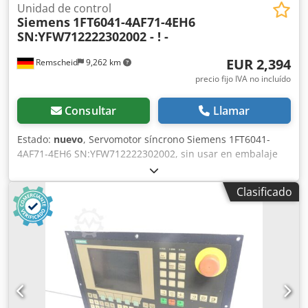
Unidad de control
Siemens
1FT6041-4AF71-4EH6
SN:YFW712222302002 - ! -
EUR 2,394
Remscheid
9,262 km
precio fijo IVA no incluído
Consultar
Llamar
Estado:
nuevo
, Servomotor síncrono Siemens 1FT6041-
4AF71-4EH6 SN:YFW712222302002, sin usar en embalaje
original abierto, 100% funcional, alcance de suministro
según fotos Csdpfxeuyrb Sj Ahieha
Clasificado