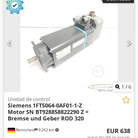
Nefx Ahisa
1
/
6
Unidad de control
Siemens
1FT5064-0AF01-1-Z
Motor SN BT928858822290 Z =
Bremse und Geber ROD 320
EUR 638
Remscheid
9,262 km
precio fijo IVA no incluído