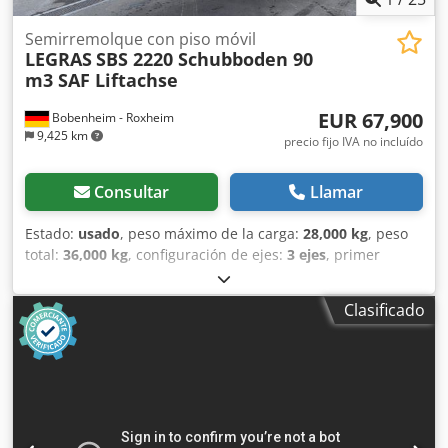
Semirremolque con piso móvil
LEGRAS
SBS 2220 Schubboden 90
m3 SAF Liftachse
EUR 67,900
Bobenheim - Roxheim
9,425 km
precio fijo IVA no incluído
Consultar
Llamar
Estado:
usado
, peso máximo de la carga:
28,000 kg
, peso
total:
36,000 kg
, configuración de ejes:
3 ejes
, primer
registro:
03/2026
, Año de fabricación:
2026
, Equipamiento:
ABS
, Legras SBS 2220 Piso móvil 90 m3 * Ejes SAF *
Clasificado
Volumen de carga de 90 m3 * Frenos de disco * Eje
elevable en el primer eje * Suspensión neumática *
Control neumático Codpfxeyfzice Ahisha * Manómetro de
presión de carga * Lona enrollable * Lona lateral de
protección * Guardabarros abatible para el sistema de
luces * Luces LED * Cableado homologado ADR * Escotilla
de mantenimiento delantera izquierda * Conexión ABS * 2