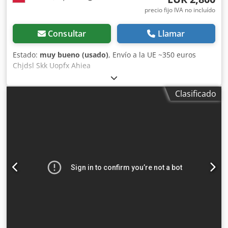
precio fijo IVA no incluído
Consultar
Llamar
Estado:
muy bueno (usado)
, Envío a la UE ~350 euros
Chjdsl Skk Uopfx Ahiea
Clasificado