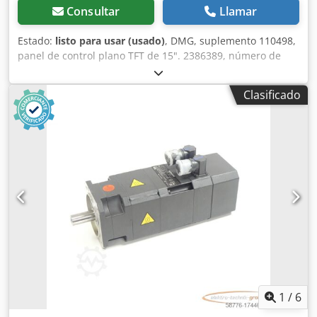
Consultar
Llamar
Estado:
listo para usar (usado)
, DMG, suplemento 110498,
panel de control plano TFT de 15". 2386389, número de
serie: 504822207, usado, con signos normales de uso,
funcionamiento al 100%, el alcance de la entrega se
Clasificado
corresponde con las fotos. Chjdsi I Iz Aepfx Ahija
1
/
6