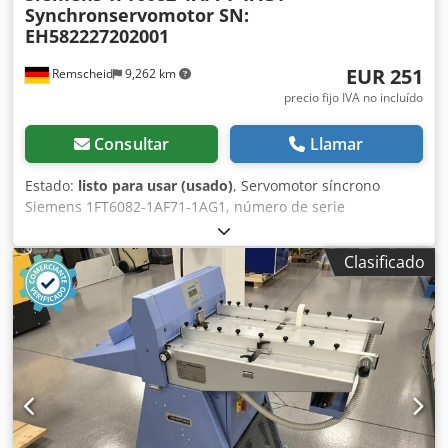
Synchronservomotor SN:
EH582227202001
EUR 251
Remscheid
9,262 km
precio fijo IVA no incluído
Consultar
Llamar
Estado:
listo para usar (usado)
, Servomotor síncrono
Siemens 1FT6082-1AF71-1AG1, número de serie
EH582227202001, con codificador óptico de 2048
impulsos/revolución. Usado, en buen estado de
Clasificado
conservación, 100 % operativo. El alcance del suministro se
corresponde con las fotografías. Cjdpszl N R Hjfx Ahisha