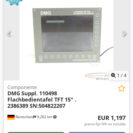
material durante el funcionamiento. Dos compresores
independientes (aspiración y soplado). El conjunto incluye
herramientas de hendido y perforado. Datos técnicos:
Tamaño máximo de hoja: 500 x 700 mm Tamaño mínimo
de hoja: 100 x 150 mm Velocidad máxima (para formato
A4): 8000 hojas/h Gramaje del material: 80-600 GSM
Número máximo de hendidos por hoja: 100 Distancia
mínima entre hendidos: 0,1 mm Precisión de ajuste: 0,1
mm Alimentación eléctrica: 400 V Consumo de potencia:
3,5 kW Peso: 200 kg Dimensiones: 1600 x 800 x 1200 mm
1
/
4
Componente
DMG
Suppl. 110498
Flachbedientafel TFT 15" .
2386389 SN:504822207
EUR 1,197
Remscheid
9,262 km
precio fijo IVA no incluído