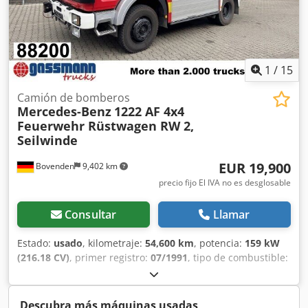
1
/
15
Camión de bomberos
Mercedes-Benz
1222 AF 4x4
Feuerwehr Rüstwagen RW 2,
Seilwinde
EUR 19,900
Bovenden
9,402 km
precio fijo El IVA no es desglosable
Consultar
Llamar
Estado:
usado
, kilometraje:
54,600 km
, potencia:
159 kW
(216.18 CV)
, primer registro:
07/1991
, tipo de combustible:
diésel
, peso en vacío:
8,865 kg
, peso máximo de la carga:
3,135 kg
, peso total:
12,000 kg
, tamaño del neumático:
10R22.5
, configuración de ejes:
4x4
, distancia entre ejes:
Descubra más máquinas usadas