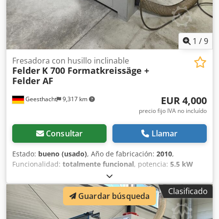
1
/
9
Fresadora con husillo inclinable
Felder
K 700 Formatkreissäge +
Felder AF
EUR 4,000
Geesthacht
9,317 km
precio fijo IVA no incluído
Consultar
Llamar
Estado:
bueno (usado)
, Año de fabricación:
2010
,
Funcionalidad:
totalmente funcional
, potencia:
5.5 kW
(7.48 CV)
, tensión de entrada:
400 V
, tipo de
accionamiento:
eléctrico
, longitud de la mesa:
205 mm
,
Clasificado
Equipamiento:
Marcado CE, ajuste continuo de la
Guardar búsqueda
velocidad de rotación
, Ofrecemos a la venta un juego de
herramientas profesional y listo para usar, fabricado por la