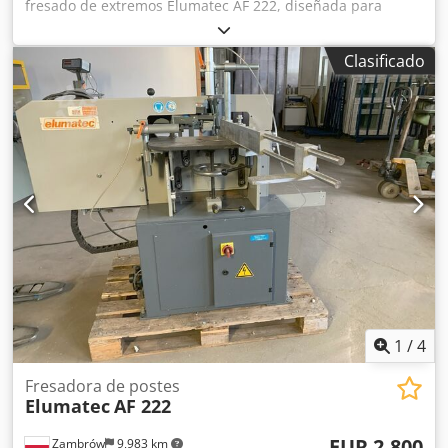
fresado de extremos Elumatec AF 222, diseñada para
mecanizar perfiles de aluminio o plástico para marcos de
ventanas y puertas. Rango de corte de hasta 400 mm,
Clasificado
diámetro de la herramienta de hasta 280 mm. Número de
serie: 2220025315 (2012). País de origen: Alemania.
Chsdpfx Ahozqdw Eeioa Ubicación: Estos lotes se
encuentran en Burton-on-Trent, Reino Unido. Consulte la
información individual de cada lote para conocer los
detalles sobre la carga y los costes asociados.
1
/
4
Fresadora de postes
Elumatec
AF 222
EUR 2,800
Zambrów
9,983 km