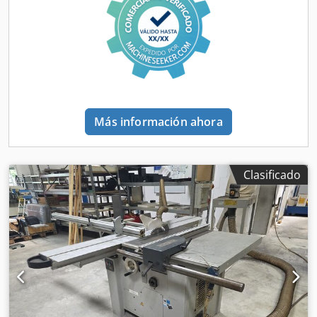
un cambiador de brazo de 24 herramientas. Incluye una
mesa continua de 4 ejes y un transportador de virutas.
Ideal para tareas de mecanizado complejas. Contacte con
nosotros para más información sobre esta máquina. •
Dimensiones de la mesa: 1200 × 550 mm • Distancia de la
superficie de la mesa al suelo: 915 mm • Avance de trabajo
10.000 mm/min • Distancia de la punta del husillo a la
mesa: 100-735 mm • Distancia del centro del cabezal a la
Más información ahora
columna: 640 mm • Motores de eje (X/Y/Z) kW/HP: 3,0/4,0;
3,0-4,0/5,4 • Tipo ATC: Cambiador de brazo • Capacidad del
almacén de herramientas: 24 herramientas • Potencia
necesaria: 30 kVA Equipamiento adicional Cedpfjx D R Dfjx
Clasificado
Ahijha • Mesa continua de 4 ejes • Transportador de
virutas (tipo tornillo) • Volante remoto • Se suministra con
manual y certificación CE Dimensions Machine Depth 3590
mm Technical Specification Taper Size ISO 40