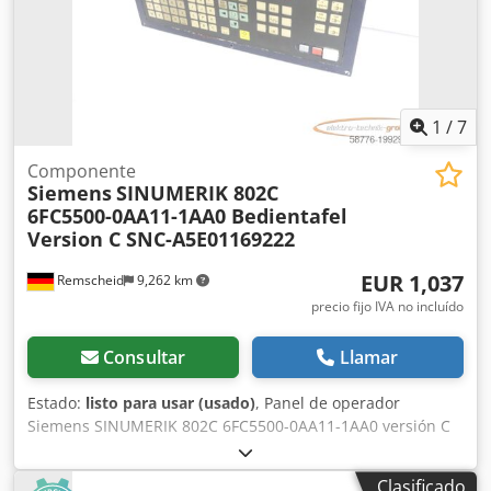
1
/
7
Componente
Siemens
SINUMERIK 802C
6FC5500-0AA11-1AA0 Bedientafel
Version C SNC-A5E01169222
EUR 1,037
Remscheid
9,262 km
precio fijo IVA no incluído
Consultar
Llamar
Estado:
listo para usar (usado)
, Panel de operador
Siemens SINUMERIK 802C 6FC5500-0AA11-1AA0 versión C
SN: C-A5E01169222, usado, señales de uso, 100%
funcional, alcance de suministro según fotos Chjdpsxaht
Clasificado