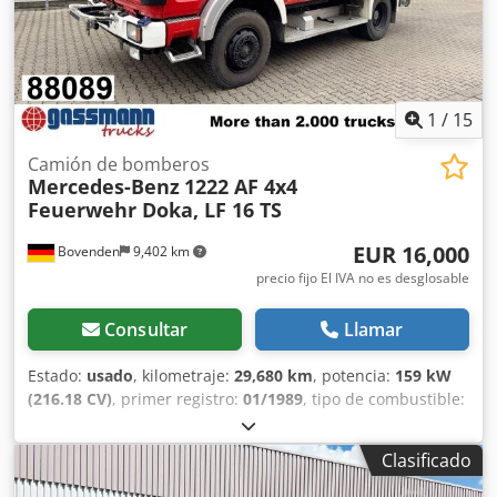
ABS (sistema antibloqueo), toma de fuerza, bloqueo de
diferencial, faros antiniebla, luz rotativa, caja de
almacenamiento, suspensión de ballesta. Distancia entre
ejes: 3600 mm Carrocería: camión cisterna contra
incendios LF16/25 con bomba integrada FP 16/8 y depósito
1
/
15
de agua de 2800 l. Horas de funcionamiento de la bomba
aprox. 424 h. ¡La venta a empresas o para exportación se
Camión de bomberos
Mercedes-Benz
1222 AF 4x4
realiza con un IVA adicional del 19%! INFORMACIÓN DE
Feuerwehr Doka, LF 16 TS
ACCESORIOS SIN GARANTÍA, sujeta a cambios, venta previa
y errores reservados. Csdpfxevllm Io Ahijha
EUR 16,000
Bovenden
9,402 km
precio fijo El IVA no es desglosable
Consultar
Llamar
Estado:
usado
, kilometraje:
29,680 km
, potencia:
159 kW
(216.18 CV)
, primer registro:
01/1989
, tipo de combustible:
diésel
, peso en vacío:
8,060 kg
, peso máximo de la carga:
3,940 kg
, peso total:
12,000 kg
, tamaño del neumático:
Clasificado
10R22.5
, configuración de ejes:
4x4
, distancia entre ejes:
3,600 mm
, próxima inspección (TÜV):
10/2025
, frenos: