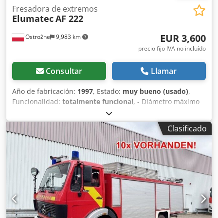
Fresadora de extremos
Elumatec
AF 222
EUR 3,600
Ostrożne
9,983 km
precio fijo IVA no incluído
Consultar
Llamar
Año de fabricación:
1997
, Estado:
muy bueno (usado)
,
Funcionalidad:
totalmente funcional
, - Diámetro máximo
de la fresa: 280 mm - Orificio de la fresa: 40 mm - Avance
manual - Altura máxima de perfil: 200 mm Área de
Clasificado
fresado: - Longitud: 400 mm - Profundidad: 110 mm -
Altura: hasta 150 mm - Potencia: 2,5 kW a 400 V/50 Hz -
Velocidad del husillo de fresado: 2.800 rpm Codpfx
Ahsyyma Rjieha - Conexión de aire comprimido: 7 bar -
Consumo de aire: 10 l por ciclo de trabajo, 20 l con
lubricación de cantidad mínima - Dimensiones (L x An x Al):
1.540 mm x 905 mm x 1.200 mm, peso: 248 kg