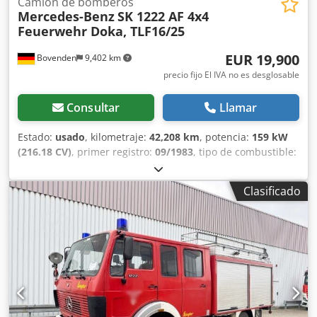
Camión de bomberos
Mercedes-Benz
SK 1222 AF 4x4
Feuerwehr Doka, TLF16/25
EUR 19,900
Bovenden
9,402 km
precio fijo El IVA no es desglosable
Consultar
Llamar
Estado:
usado
, kilometraje:
42,208 km
, potencia:
159 kW
(216.18 CV)
, primer registro:
09/1983
, tipo de combustible:
diésel
, peso en vacío:
7,570 kg
, peso máximo de la carga:
4,930 kg
, peso total:
12,500 kg
, tamaño del neumático:
Clasificado
10R22.5
, configuración de ejes:
4x4
, distancia entre ejes:
3,600 mm
, color:
rojo
, cabina del conductor:
otro
, tipo de
engranaje:
mecánico
, clase de emisión:
ninguno
,
amortiguación:
acero
, número de asientos:
6
,
Equipamiento:
ABS, bloqueo del diferencial, cabina,
enganche de remolque, faros adicionales, faros
antiniebla, tracción a las cuatro ruedas
, Ubicación del
vehículo: Bovenden, cabina doble, 1 asiento neumático,
retrovisores eléctricos, caja de cambios de 5 velocidades,