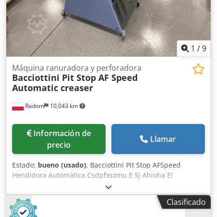
1
/
9
Máquina ranuradora y perforadora
Bacciottini Pit Stop AF Speed
Automatic creaser
Radom
10,043 km
Información de
Llamar
precio
Estado:
bueno (usado)
, Bacciottini Pit Stop AFSpeed
Hendidora Automática Csdpfxszmu E Sj Ahioha El
dispositivo está completamente operativo y listo para su
uso. Es el sistema de hendido y perforado más eficiente
Clasificado
del mercado, con un diseño robusto. Fabricado en Italia.
Alimentación continua por vacío con posibilidad de añadir