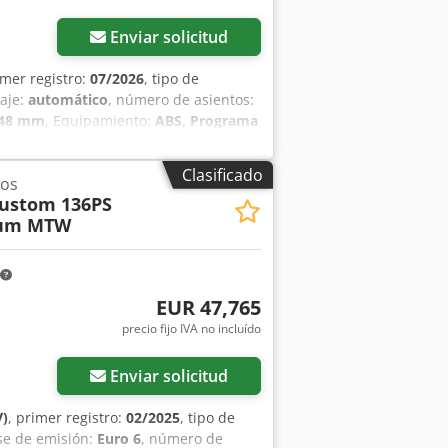
Enviar solicitud
imer registro:
07/2026
, tipo de
naje:
automático
, número de asientos:
448 mm
, Equipamiento:
ABS, Programa
e estacionamiento, cierre centralizado,
.TL09577 ---- Salvo errores y ventas
Clasificado
os
es de emergencia * Tercera luz de
ustom 136PS
de remolque – fijo, enchufe de 13
ium MTW
Aire acondicionado trasero –
nológico 6P: retrovisores exteriores
les, asistente de ángulo muerto incl.
ED empotrada, asistente de precolisión
EUR 47,765
reversa, asistente de mantenimiento
precio fijo IVA no incluído
 ampliado de asistencia al
vo con función Stop & Go, cámara de
s traseros, ajustables en inclinación –
Enviar solicitud
ra, izquierda * Paquete de calefacción
 auxiliar de combustible),
V)
, primer registro:
02/2025
, tipo de
ntirrobo EQUIPAMIENTO ADICIONAL * 1
ase de emisión:
Euro 6
, número de