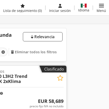
Idioma
Lista de seguimiento
(0)
Iniciar sesión
Menú
gunda
Relevancia
s
Eliminar todos los filtros
Clasificado
os
0 L3H2 Trend
K 2xKlima
EUR 58,689
precio fijo IVA no incluído