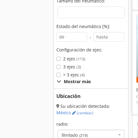
Tamaño del neumático:
Estado del neumático [%]:
-
Configuración de ejes:
2 ejes
(113)
3 ejes
(3)
> 3 ejes
(4)
Mostrar más
Ubicación
Su ubicación detectada:
México
(cambiar)
radio:
ord 2810
Ford 2110
Ford 1910
Ford 1700
Ilimitado
(219)