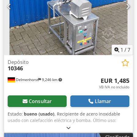
Cedpfx Aied Dd Rzsqjrf Altura de las patas: 670 mm
Materiales: Interior: 1.4301 / AISI 304 Exterior: 1.4301 / AISI
304 Equipamiento: Tapa abatible Aislamiento Serpentín de
calefacción en el interior del depósito Conexiones laterales
1
/
7
Depósito
10346
EUR 1,485
Delmenhorst
9,246 km
VB IVA no incluído
Consultar
Llamar
Estado:
bueno (usado)
, Recipiente de acero inoxidable
usado con calefacción eléctrica y bomba. Último uso:
alimentos. Número de artículo: 10346. Volumen: 90 litros.
Tipo: vertical. Material (en contacto con el producto):