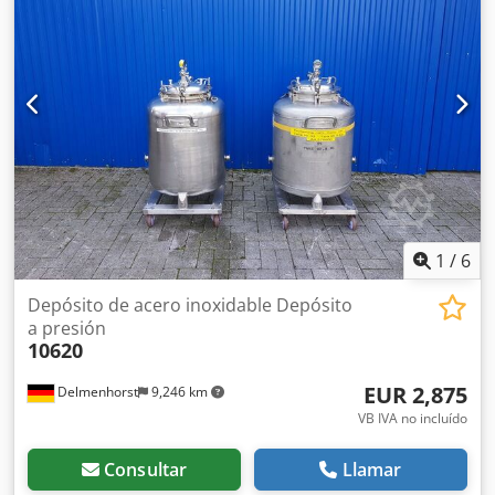
bares Presión de funcionamiento de la camisa: 10 bares
Dimensiones del recipiente: Tapa de acceso: 505 mm
Diámetro exterior: 1240 mm Altura de las ruedas: 295 mm
Crodpfxogz Szwj Aiqof Altura total: 2195 mm Anchura total:
1240 mm Longitud total: 1400 mm Materiales: Interior:
1.4571 / AISI316 Partes exteriores: 1.4301 / AISI304
Equipamiento: Placa de características: Sí Diámetro de la
salida: 1 x 34 mm, 1 x 9 mm Distancia de la salida al suelo:
1 x 280 mm, 1 x 295 mm Diversas conexiones Doble camisa
Aislado Estructura con ruedas
1
/
6
Depósito de acero inoxidable Depósito
a presión
10620
EUR 2,875
Delmenhorst
9,246 km
VB IVA no incluído
Consultar
Llamar