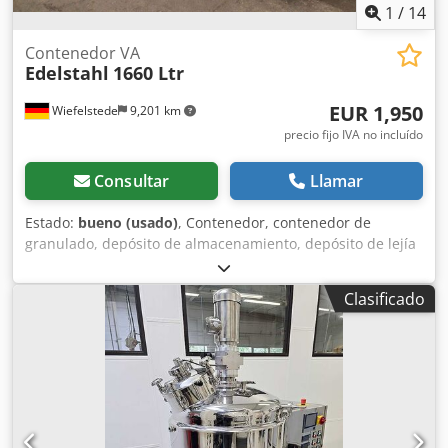
1
/
14
Contenedor VA
Edelstahl
1660 Ltr
EUR 1,950
Wiefelstede
9,201 km
precio fijo IVA no incluído
Consultar
Llamar
Estado:
bueno (usado)
, Contenedor, contenedor de
granulado, depósito de almacenamiento, depósito de lejía
Crjdsxak Ntspfx Aiqjf -Contenedor: depósito de acero
inoxidable, depósito de lejía con tapa -Capacidad: aprox.
Clasificado
1660 litros -Dimensiones: 3770/940/H1540 mm -Peso: 603
kg