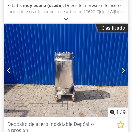
Estado:
muy bueno (usado)
, Depósito a presión de acero
inoxidable usado Número de artículo: 10620 Cjdpfx Aijhpz
E Hjqsrf Último uso: Industria farmacéutica Volumen: 200
litros Tipo: Vertical, sobre 4 ruedas Altura de las ruedas:
Clasificado
127 mm Material (en contacto con el medio): 1.4404 /
AISI316 Diseño: De pared única Tapa abovedada: 320 mm
Presión de funcionamiento: -1/+3 Dimensiones del
depósito: Diámetro exterior: 652 mm Altura cilíndrica: 560
mm Altura total: 1295 mm Anchura total: 718 mm Longitud
total: 865 mm Materiales: Interior: 1.4404 / AISI316
Exterior: 1.4301 / AISI 304 Equipamiento: Placa de
identificación: No Diversas conexiones Válvula de presión
1
/
9
Depósito de acero inoxidable Depósito
a presión