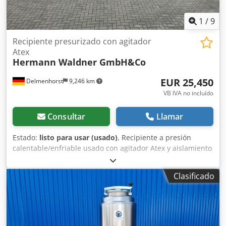
1
/
9
Recipiente presurizado con agitador
Atex
Hermann Waldner GmbH&Co
EUR 25,450
Delmenhorst
9,246 km
VB IVA no incluído
Consultar
Llamar
Estado:
listo para usar (usado)
, Recipiente a presión
calentable/enfriable usado con agitador Atex y aislamiento
Último uso: Productos farmacéuticos, cosméticos. Número
de artículo: 10815 Volumen: 5600 litros Tipo: de pie sobre 4
Clasificado
pies Material (contacto con los medios): 1.4571 / AISI316
Crsdpetdgkxsfx Aiqef Diseño: con doble revestimiento y
aislamiento. Presión de funcionamiento según placa de
características: +1/+3 bar Temperatura máxima de
funcionamiento: 0/ +150 °C Dimensiones del contenedor: