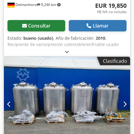
EUR 19,850
Delmenhorst
9,246 km
VB IVA no incluído
Consultar
Llamar
Estado:
bueno (usado)
, Año de fabricación:
2010
,
Recipiente de vacío/presión calentable/enfriable usado
con agitador Último uso: Farmacia, cosmética Número de
artículo:10816 Volumen: 1410 litros Tipo: Colgante Material
Clasificado
(partes húmedas): 1.4571 / AISI316 Versión: con doble
camisa Presión de servicio según placa de características:
+1/+3 bar Máx. Temperatura máx. de funcionamiento: 0/
+150 °C Dimensiones del depósito: Boca de hombre:
500mm Diámetro exterior: 1320mm Altura total: 1530 mm
Anchura total: 1780mm Altura cilíndrica: 1230 mm
Materiales Interior: 1.4571 / AISI316 Partes exteriores:
1.4301 / AISI304 Equipamiento: Placa de características: Sí
Agitador Cabezal pulverizador Cjdpfxorz Nnbj Aiqsrf
boquilla Peso en vacío: 955kg