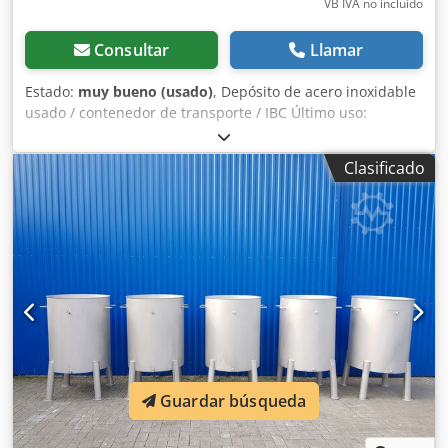
VB IVA no incluído
Consultar
Llamar
Estado:
muy bueno (usado)
, Depósito de acero inoxidable
usado / contenedor de transporte / IBC Último uso:
químico Número de artículo: 10885 Volumen: 999 litros
Tipo: Vertical en bastidor de apilamiento galvanizado
Clasificado
Material (en contacto con el medio): 1.4301 / AISI304 Boca
de acceso: 400 mm Ejecución: de pared simple Presión de
trabajo según placa de características: -0,6/+3,0 bar
Temperatura de trabajo: 20 °C Dimensiones del tanque:
Ancho total: 1200 mm Longitud total: 1200 mm Altura total:
1750 mm Materiales: Interior: 1.4301 / AISI 304 Partes
exteriores: acero galvanizado Equipamiento: Placa de
características: sí Diámetro de salida: 45 mm Válvula de
salida: válvula de bola Codpfjxr Ardjx Aiqerf Distancia de
salida al suelo: 270 mm Válvula de bola en la parte
superior Peso en vacío: 288 kg
Guardar búsqueda