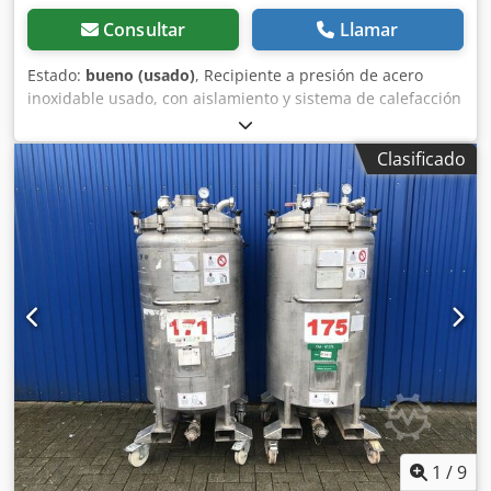
Consultar
Llamar
Estado:
bueno (usado)
, Recipiente a presión de acero
inoxidable usado, con aislamiento y sistema de calefacción
eléctrico auxiliar. Número de artículo: 10465 Último uso:
Industria cosmética Volumen: aprox. 300 litros Tipo:
Clasificado
Vertical, sobre 4 ruedas con espacio para carretilla
elevadora Material (en contacto con el producto): Acero
inoxidable 1.4301 Diseño: De pared simple con aislamiento
Fondo: Abombado Tapa superior: Abombada Presión de
funcionamiento según la placa de características: +3 bar
Cedpfxjfcwxnj Aiqsrf Dimensiones del recipiente: Diámetro
exterior: 700 mm Altura de las patas: 185 mm Distancia del
desagüe al fondo: 190 mm Altura total: 1850 mm Anchura
total: 900 mm Longitud total: 700 mm Materiales: Interior:
1.4301 / AISI304 Partes exteriores: 1.4301 / AISI304
Equipamiento: Salida: DN32 mm Tipo de salida: Válvula de
disco Boca de inspección: 600 mm Diversas conexiones
Sistema de calefacción eléctrico auxiliar Aislado Espacio
para carretilla elevadora
1
/
9