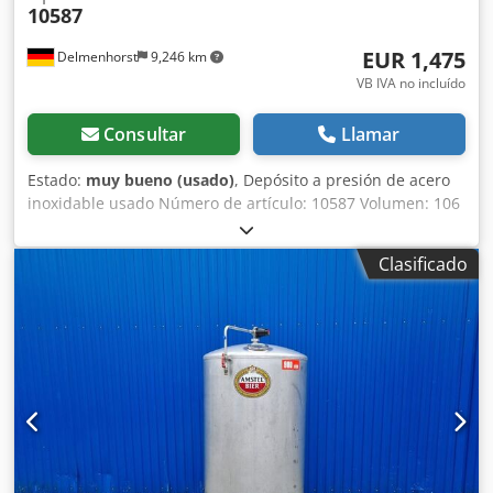
10587
EUR 1,475
Delmenhorst
9,246 km
VB IVA no incluído
Consultar
Llamar
Estado:
muy bueno (usado)
, Depósito a presión de acero
inoxidable usado Número de artículo: 10587 Volumen: 106
litros Crodpohtnl Iofx Aiqef Tipo: vertical, sobre una base
con ruedas / 4 ruedas Material (en contacto con el medio):
Clasificado
1.4571 / AISI316 Diseño: de pared simple Apertura: 305
mm Presión de funcionamiento según la placa de
identificación: 3 bar Temperatura máxima de
funcionamiento: -10 / 50 °C Dimensiones del depósito:
Diámetro exterior: 440 mm Altura cilíndrica: 520 mm Altura
total: 1070 mm Ancho total: 450 mm Longitud total: 505
mm Materiales: Interior: 1.4571 / AISI316 Partes exteriores:
1.4301 / AISI 304 Equipamiento: Placa de identificación: sí
Diámetro de la salida: 33 mm Distancia de la salida al
suelo: 210 mm Válvula de salida: grifo de compuerta El