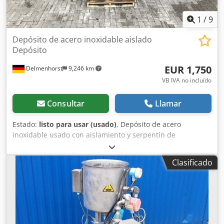
1
/
9
Depósito de acero inoxidable aislado
Depósito
EUR 1,750
Delmenhorst
9,246 km
VB IVA no incluído
Consultar
Llamar
Estado:
listo para usar (usado)
, Depósito de acero
inoxidable usado con aislamiento y serpentín de
calefacción Número de artículo: 10250 Último uso:
Desconocido Volumen: aprox. 2150 L Tipo: Vertical, sobre
Clasificado
patas Material (en contacto con el producto): 1.4301 /
AISI304 Diseño: Aislado con serpentín de calefacción
Fondo: Fondo plano Tapa superior: Tapa abatible Presión
de funcionamiento según la placa de características: ATM
Dimensiones del depósito: Diámetro del depósito: 1790
mm Altura cilíndrica: 950 mm Altura total: aprox. 1860 mm