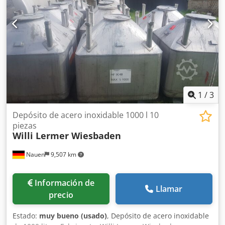
Es posible realizar una visita in situ. Codszl U Ikspfx Aiqjrf
1
/
3
Depósito de acero inoxidable 1000 l 10
piezas
Willi Lermer Wiesbaden
Nauen
9,507 km
Información de
Llamar
precio
Estado:
muy bueno (usado)
, Depósito de acero inoxidable