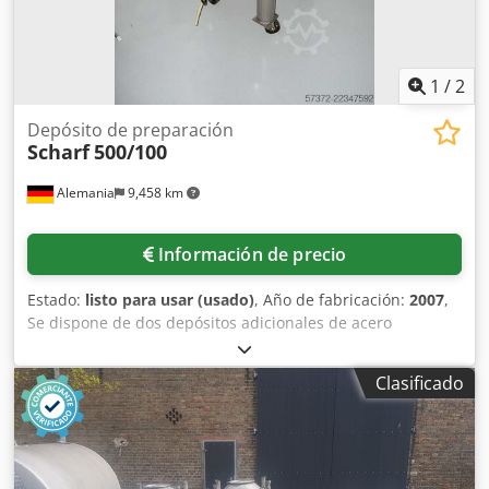
1
/
2
Depósito de preparación
Scharf
500/100
Alemania
9,458 km
Información de precio
Estado:
listo para usar (usado)
, Año de fabricación:
2007
,
Se dispone de dos depósitos adicionales de acero
inoxidable, de diseño idéntico, móviles, con calefacción
eléctrica y aislamiento térmico. Volumen nominal: 100 l,
Clasificado
densidad máxima del material de relleno: 1 kg/dm³,
temperatura máxima de funcionamiento: 80 °C, diámetro:
500 mm, dimensiones de la máquina X/Y/Z:
aproximadamente 1000 mm/700 mm/1050 mm, peso:
aproximadamente 100 kg. Se proporciona documentación.