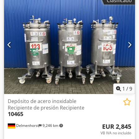
Clasificado
1.4301 / AISI304. Diseño: de pared simple. Fondo:
abovedado. Parte superior: abierta. Presión de
funcionamiento según la placa de características: ATM.
Dimensiones del recipiente: Diámetro exterior: 405 mm.
Diámetro interior: 395 mm. Altura total: 1300 mm. Altura
de los pies: 255 mm. Anchura total: 520 mm. Longitud
total: 850 mm. Materiales: Interior: 1.4301 / AISI 304.
Exterior: 1.4301 / AISI 304. Cjdpfx Aijd Ngdboqsrf
Equipamiento: Varias conexiones. Elemento calefactor
interno. Bomba. Cuadro eléctrico.
1
/
9
Depósito de acero inoxidable
Recipiente de presión Recipiente
10465
EUR 2,845
Delmenhorst
9,246 km
VB IVA no incluído