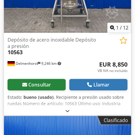
1
/
12
Depósito de acero inoxidable Depósito
a presión
10563
EUR 8,850
Delmenhorst
9,246 km
VB IVA no incluído
Consultar
Llamar
Estado:
bueno (usado)
, Recipiente a presión usado sobre
ruedas Número de artículo: 10563 Último uso: Industria
farmacéutica Volumen: 750 litros Tipo: Vertical, sobre 4
ruedas Material (en contacto con el medio): 1.4571 /
Clasificado
AISI316 Diseño: Doble camisa y aislado Presión de
funcionamiento según la placa de características: -1 / 3