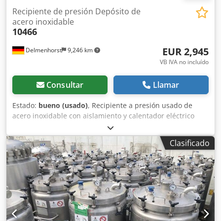
Recipiente de presión Depósito de
acero inoxidable
10466
EUR 2,945
Delmenhorst
9,246 km
VB IVA no incluído
Consultar
Llamar
Estado:
bueno (usado)
, Recipiente a presión usado de
acero inoxidable con aislamiento y calentador eléctrico
auxiliar. Número de artículo: 10466 Último uso: cosméticos
Volumen: aprox. 400 litros Tipo: vertical, sobre 4 ruedas
Clasificado
con espacio para carretilla elevadora Material (en contacto
con el medio): acero inoxidable 1.4301 Diseño: de pared
única con aislamiento Fondo: cónico Cedpfefdgrhsx Aiqorf
Fondo superior: abombado Presión de funcionamiento
según la placa de características: +3 bar Dimensiones del
recipiente: Diámetro exterior: 750 mm Altura de los pies:
190 mm Distancia entre el desagüe y el fondo: 220 mm
Altura total: 1900 mm Anchura total: 950 mm Longitud