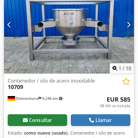
mm Altura cilíndrica: 1300 mm Ancho total: 900 mm
Longitud total: 990 mm Altura total: 1870 mm Materiales:
Interior: 1.4571 / AISI316 Partes exteriores: 1.4301 / AISI
304 Equipamiento: Diámetro de la salida: 35 mm Distancia
del desagüe al suelo: 65 mm Válvula de salida: válvula de
compuerta Altura de las patas: 270 mm, ajustable Placa de
identificación: no Mirilla Cabezal de pulverización
1
/
10
Contenedor / silo de acero inoxidable
10709
EUR 585
Delmenhorst
9,246 km
VB IVA no incluído
Consultar
Llamar
Estado:
como nuevo (usado)
, Contenedor / silo de acero