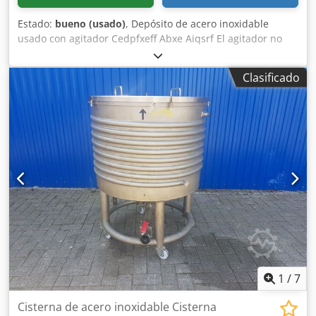
Estado:
bueno (usado)
, Depósito de acero inoxidable
usado con agitador Cedpfxeff Abxe Aiqsrf El agitador no
funciona Número de artículo: 10483 Último uso: cosmética
Volumen: aproximadamente 2000 litros Tipo: sobre tres
Clasificado
patas Material (en contacto con el producto): acero
inoxidable 1.4301 Diseño: de una sola pared Boca de
inspección: 510 x 410 mm Fondo: cónico Tapa superior:
abovedada Presión de funcionamiento según la placa de
características: ATM Dimensiones del depósito: Diámetro
exterior: 1280 mm Altura de las patas: 770 mm Distancia
desde la salida hasta el fondo: 520 mm Altura total: 2880
mm Anchura total: 1460 mm Materiales: Interior: 1.4301 /
AISI304 Partes exteriores: 1.4301 / AISI304 Equipamiento:
Placa de características: sí Salida: DN 40 mm Diversas
conexiones Agitador
1
/
7
Cisterna de acero inoxidable Cisterna