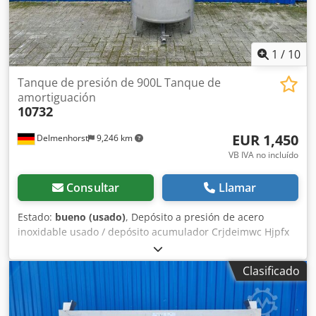
depósito puede ser levantado desde la base con ruedas
(450x455 mm) Diversas conexiones
1
/
10
Tanque de presión de 900L Tanque de
amortiguación
10732
EUR 1,450
Delmenhorst
9,246 km
VB IVA no incluído
Consultar
Llamar
Estado:
bueno (usado)
, Depósito a presión de acero
inoxidable usado / depósito acumulador Crjdeimwc Hjpfx
Aiqjf Último uso: alimentos Número de artículo: 10732
Volumen: 900 litros Tipo: vertical, sobre 3 patas Material
Clasificado
(en contacto con el medio): 1.4571 / AISI316 Presión
máxima de funcionamiento: +2 bares Diseño: de pared
simple Dimensiones del depósito: Diámetro exterior: 900