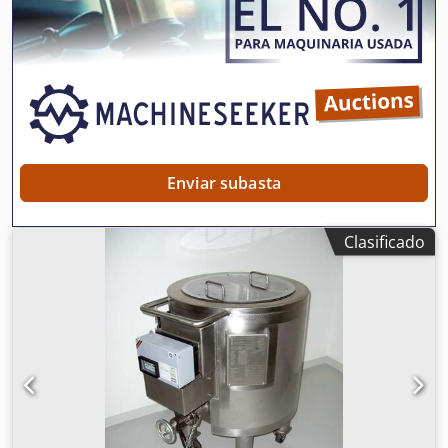
del agitador de copa: VISCO JET, potencia de
calentamiento: 9 kW, altura de descarga del producto: 465
mm, anchura mínima de paso: 850 mm, altura total: 1800
mm, anchura máxima: 1250 mm. Se dispone de
documentación. Es posible realizar una visita in situ.
Crodpszmh S Ejfx Aiqof
Enviar subasta
Clasificado