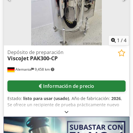
1
/
4
Depósito de preparación
ViscoJet
PAK300-CP
Alemania
9,458 km
Información de precio
Estado:
listo para usar (usado)
, Año de fabricación:
2026
,
Se ofrece un recipiente de prueba prácticamente nuevo
con funciones de vacío, refrigeración y calentamiento.
Volumen de trabajo: 300 mm, presión de funcionamiento
mínima/máxima en la cámara de producto: -1 bar/0,2 bar,
temperatura máxima: 90 °C, velocidad: 600 rpm, fabricante