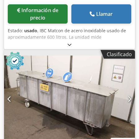
Información de
Llamar
precio
Estado:
usado
, IBC Matcon de acero inoxidable usado de
aproximadamente 600 litros. La unidad mide
aproximadamente 1.000 mm de largo x 1.000 mm de
ancho x 170 mm de lado recto, con un fondo cónico de 600
Clasificado
mm de profundidad. Montado sobre base apta para
carretilla elevadora. Incluye cono de descarga. Credpfxszg
U Sre Aiqjf Especificaciones: Capacidad (gal/l): 158,5 gal
Calidad del material: Acero inoxidable Dimensiones: 1.000
x 1.000 x 170 mm, cono de 600 mm de profundidad