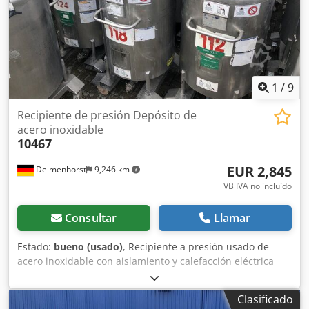
total: 750 mm Materiales: Interior: 1.4301 / AISI304 Partes
exteriores: 1.4301 / AISI304 Equipamiento: Salida: DN32
mm Tipo de salida: válvula de disco Boca de inspección:
645 mm Diversas conexiones Calentador eléctrico auxiliar
(sin verificar) Espacio para carretilla elevadora
1
/
9
Recipiente de presión Depósito de
acero inoxidable
10467
EUR 2,845
Delmenhorst
9,246 km
VB IVA no incluído
Consultar
Llamar
Estado:
bueno (usado)
, Recipiente a presión usado de
acero inoxidable con aislamiento y calefacción eléctrica
auxiliar. Número de artículo: 10467 15 unidades Último
uso: cosmética Volumen: aproximadamente 350 litros Tipo:
Clasificado
vertical, sobre 4 ruedas con espacio para carretilla