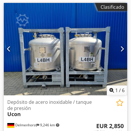
Clasificado
1
/
6
Depósito de acero inoxidable / tanque
de presión
Ucon
EUR 2,850
Delmenhorst
9,246 km