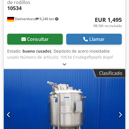
de rodillos
10534
EUR 1,495
Delmenhorst
9,246 km
VB IVA no incluído
Consultar
Llamar
Estado:
bueno (usado)
, Depósito de acero inoxidable
usado Número de artículo: 10534 Crsdegxflqepfx Aiqef
Último uso: cosméticos Volumen: aprox. 350 litros Tipo:
vertical, sobre 4 ruedas Material (en contacto con el
Clasificado
producto): 1.4301 / AISI304 Diseño: doble pared y con
sistema de calefacción Dimensiones del depósito:
Diámetro exterior: 920 mm Altura cilíndrica: 580 mm
Ancho total: 1010 mm Longitud total: 1010 mm Altura total:
1290 mm Materiales: Interior: 1.4301 / AISI 304 Partes
exteriores: 1.4301 / AISI 304 Equipamiento: Diámetro de la
salida: 40 mm Distancia de la salida al suelo: 240 mm
Válvula de salida: válvula de bola