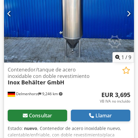
pozo de registro: 500 mm Diámetro exterior: 2000 mm
Altura total: 2870 mm Ancho total: 2250 x 2060 mm Altura
cilíndrica: 2000mm Materiales: Interior: 1.4571 / AISI316
Partes externas: 1.4301 / AISI304 Instalaciones: Placa de
características: Sí Agitador ATEX Potencia: 22KW Velocidad:
1465 rpm Dispositivo de agitación: Hélice 2 cabezales
rociadores Apoyo
1
/
9
Contenedor/tanque de acero
inoxidable con doble revestimiento
Inox Behälter GmbH
EUR 3,695
Delmenhorst
9,246 km
VB IVA no incluído
Consultar
Llamar
Estado:
nuevo
, Contenedor de acero inoxidable nuevo,
calentable/enfriable, con doble revestimiento/placa