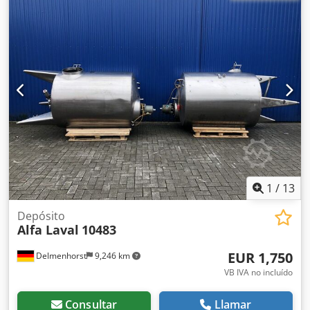
elevadora Material (en contacto con el medio): acero
inoxidable 1.4301 Diseño: de pared simple con aislamiento
Fondo: cónico Tapa superior: abovedada Presión de
funcionamiento según la placa de características: +3 bar
Dimensiones del recipiente: Diámetro exterior: 740 mm
Altura de las patas: 190 mm Distancia del desagüe al
fondo: 190 mm Altura total: 1850 mm Ancho total: 960 mm
Longitud total: 740 mm Materiales: Interior: 1.4301 /
AISI304 Partes exteriores: 1.4301 / AISI304 Equipamiento:
Credpfsfdgrljx Aiqef Salida: DN32 mm Tipo de salida:
válvula de disco Boca de inspección: 645 mm Varias
conexiones Calefacción eléctrica auxiliar, no probada
Espacio para carretilla elevadora
1
/
13
Depósito
Alfa Laval
10483
EUR 1,750
Delmenhorst
9,246 km
VB IVA no incluído
Consultar
Llamar