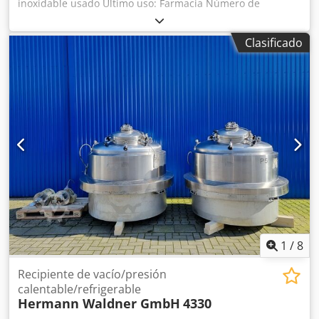
inoxidable usado Último uso: Farmacia Número de
artículo: 10709 Volumen: 100 litros Tipo: vertical con marco
de acero inoxidable Altura de los pies: 100mm Material
Clasificado
(partes húmedas): 14404 / AISI316 Diseño: Pared simple
Presión de funcionamiento según placa de características:
ATM Dimensiones del depósito: Diámetro exterior: 610mm
Diámetro interior: 600 mm Anchura total: 800mm Longitud
total: 1200mm Altura total: 950 mm Altura cilíndrica: 250
mm Materiales: Interior: 14404 / AISI316 Partes externas:
14404 / AISI316 Equipamiento: Placa de características: No
Distancia desagüe al suelo: 120mm Diámetro del desagüe:
150mm Codpfx Aierdxfcjqjrf Marco desmontable
1
/
8
Recipiente de vacío/presión
calentable/refrigerable
Hermann Waldner GmbH
4330