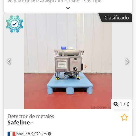
Volpak Crjdsx R Arwspfx Ab Hjf Año: 1989 Tipo:
encartonadora horizontal automática de funcionamiento
intermitente. Capacidad: máx. 80 ciclos/min Formatos:
Clasificado
Ancho (W): 30 x 140 mm Largo (H): 55 x 165 mm Alto (B): 15
x 75 mm Prospecto: inserción de prospecto preplegado
Tipos de cajas: solapas alternas u opuestas Dimensiones:
380 x 130 x 175 cm Documentación disponible Cinta
transportadora plana de alimentación con el formato
necesario.
1
/
6
Detector de metales
Safeline
-
Janville
9,079 km