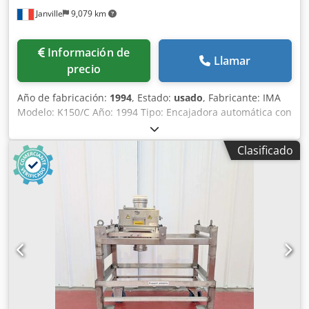
Janville
9,079 km
Información de
Llamar
precio
Año de fabricación:
1994
, Estado:
usado
, Fabricante: IMA
Modelo: K150/C Año: 1994 Tipo: Encajadora automática con
cierre tipo tuck-in Crsdjx R D A Rjpfx Ab Hsf Potencia: 3,5
kW Capacidad según datos del fabricante: 120 ciclos/min
Clasificado
Velocidad mecánica alcanzada en nuestros talleres sin
producto: 70 ciclos/min Formatos - A mínimo: 20 mm - A
máximo: 85 mm - B mínimo: 12 mm - B máximo: 60 mm - C
mínimo: 50 mm - C máximo: 170 mm Alimentación de
cajas: toma con ventosa Cinta de alimentación de
producto: cadena tipo celda Inspección automática y
rechazo de cajas no conformes Consumo de aire
comprimido: 183,5 Nl/min Dimensiones según disposición:
diagrama disponible en la galería de fotos Peso: 1.400 kg
Documentación y vídeo en funcionamiento disponibles