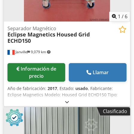
1
/
6
Separador Magnético
Eclipse Magnetics
Housed Grid
ECHD150
Janville
9,079 km
Información de
Llamar
precio
Año de fabricación:
2017
, Estado:
usado
, Fabricante:
Eclipse Magnetics Modelo: Housed Grid ECHD150 Tipo:
Separador magnético de rejilla encajada de fácil limpieza
Año: 2017 Atex: Ex II1/2DcTX + II1/2GIICcTX Entrada / salida:
Clasificado
Ø 150 mm Dimensiones de la máquina con base: 100 x 90
x 120 cm Dimensiones de la máquina sin base: 208 x 214 x
270 mm Csdpfx Ajx R D H Aeb Hjrf Peso: 40 kg