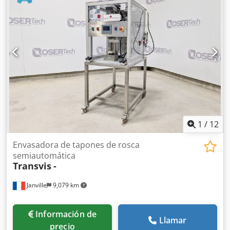
uds/min Velocidad v = 0,32 - 1,04 m/s Cedpfxjy Abcrs Ab
Hsrf Fuente de rayos X: 40–100 kV / 2,0–5,0 mA (200 W)
Peso: 585 kg Peso / transportador: 111 kg
1
/
12
Envasadora de tapones de rosca
semiautomática
Transvis
-
Janville
9,079 km
Información de
Llamar
precio