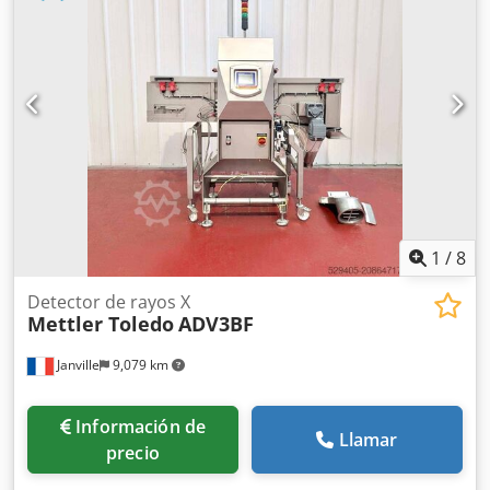
Tab/ex Año: 2005 Alimentación: 230 V Válvula de expulsión
para productos no conformes.
1
/
8
Detector de rayos X
Mettler Toledo
ADV3BF
Janville
9,079 km
Información de
Llamar
precio