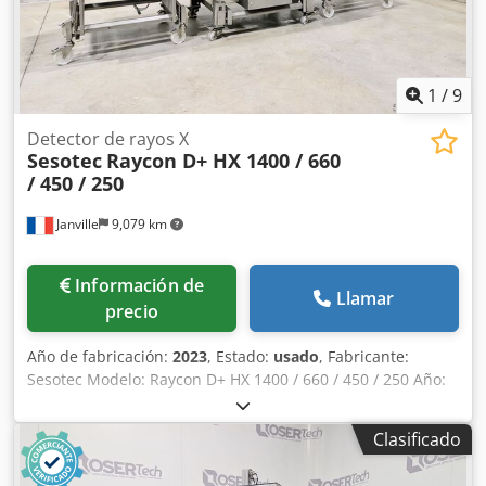
1
/
9
Detector de rayos X
Sesotec
Raycon D+ HX 1400 / 660
/ 450 / 250
Janville
9,079 km
Información de
Llamar
precio
Año de fabricación:
2023
, Estado:
usado
, Fabricante:
Sesotec Modelo: Raycon D+ HX 1400 / 660 / 450 / 250 Año:
2023 Tipo: Detector de rayos X – Sistemas de inspección
por rayos X para alimentos Ancho máximo del producto:
Clasificado
450 mm Altura máxima del producto: 250 mm Ancho de
banda: 660 mm Detección: 0,4 mm Capacidad: 900