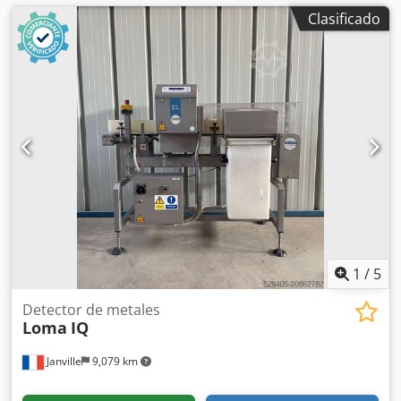
Clasificado
1
/
5
Detector de metales
Loma
IQ
Janville
9,079 km