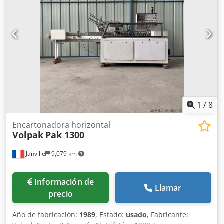
1
/
8
Encartonadora horizontal
Volpak
Pak 1300
Janville
9,079 km
Información de
Llamar
precio
Año de fabricación:
1989
, Estado:
usado
, Fabricante: