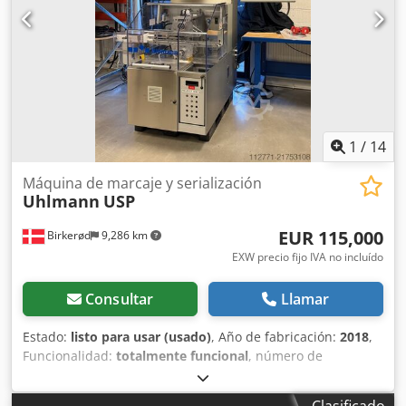
1
/
14
Máquina de marcaje y serialización
Uhlmann
USP
EUR 115,000
Birkerød
9,286 km
EXW precio fijo IVA no incluído
Consultar
Llamar
Estado:
listo para usar (usado)
, Año de fabricación:
2018
,
Funcionalidad:
totalmente funcional
, número de
máquina/vehículo:
1720266
, Equipamiento:
Marcado CE
,
Plataforma de serialización Uhlmann (USP) y controlador