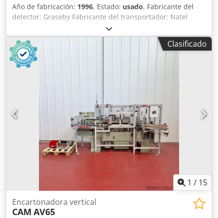
Año de fabricación:
1996
, Estado:
usado
, Fabricante del
detector: Graseby Fabricante del transportador: Natel
International Csdpfxox R Axds Ab Hjrf Fabricante del
armario eléctrico: Elcowa Año: 1996 Longitud de la cinta:
Clasificado
300 x 22 cm. Expulsión mediante apertura de la cinta
Vídeo: ?si=trbeYF7uuW2tlHwl
1
/
15
Encartonadora vertical
CAM
AV65