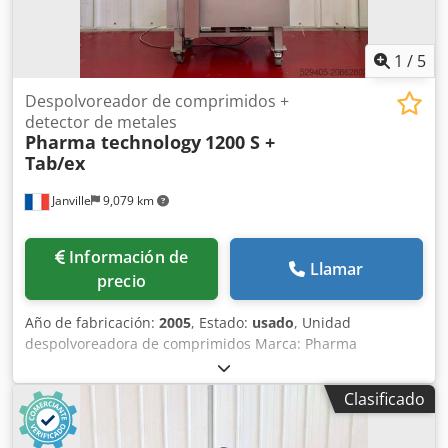
1
/
5
Despolvoreador de comprimidos +
detector de metales
Pharma technology
1200 S +
Tab/ex
Janville
9,079 km
Información de
Llamar
precio
Año de fabricación:
2005
, Estado:
usado
, Unidad
despolvoreadora de comprimidos Marca: Pharma
technology Modelo: 1200 S Velocidad de cinta
transportadora: ajustable Altura de elevación: 1200 mm
Clasificado
Alimentación: 230 V Módulo de control: detección de
metales Cedex Rz Iwspfx Ab Horf Marca: Safeline Modelo: