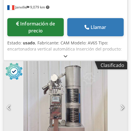
Janville
9,079 km
Información de
Llamar
precio
Estado:
usado
, Fabricante: CAM Modelo: AV65 Tipo:
encartonadora vertical automática Inserción del producto:
manual o automática (requiere adaptación) Inserción de
prospectos: disponible Crodpfsx R Dgiox Ab Hjf Cubiertas y
Clasificado
dispositivos de seguridad Bomba de vacío Módulo de
acción de disparo único Velocidad de producción: 15 – 70
cajas por minuto Formatos de estuche: A – Ancho: 20 – 115
mm B – Largo: 15 – 70 mm C – Alto: 50 – 190 mm Vídeo: ?
si=7gBIqcD_U4OJ55p3 Documentación en papel disponible