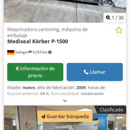
1
/
30
Maquinadora cartoning, máquina de
embalaje
Mediseal
Körber P-1500
Solingen
9,253 km
Información de
Llamar
precio
Estado:
nuevo
, Año de fabricación:
2009
, horas de
funcionamiento:
69 h
, Funcionalidad:
totalmente
funcional
, Mediseal / Körber P-1500 Encartonadora para
viales y frascos de gotas oftálmicas – Año de fabricación
Clasificado
2009 Se ofrece a la venta una encartonadora de alta
Guardar búsqueda
calidad, de funcionamiento intermitente y disposición
horizontal, modelo Mediseal (Klöckner) P-1500, diseñada