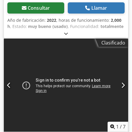
Altura de trabajo: 815–950 mm
Consultar
Llamar
Año de fabricación:
2022
, horas de funcionamiento:
2,000
h
, Estado:
muy bueno (usado)
, Funcionalidad:
totalmente
funcional
, número de máquina/vehículo:
22015404-1
, La
máquina de envasado en blister se encuentra en muy
Clasificado
buenas condiciones, operativa y completamente funcional.
Es posible realizar una prueba de funcionamiento e
inspeccionar el desempeño de la máquina. Ha sido
mantenida y revisada periódicamente. Con la venta se
incluirán todas las piezas de repuesto y componentes de
recambio adicionales disponibles. Cedpfx Asyuc Hzjb Hsrf
Además de la máquina principal de envasado en blister, el
paquete incluye los siguientes componentes pedidos
adicionalmente junto con la máquina básica: Sistema de
inspección por cámara para el control de los blísters, una
máquina para el embalaje secundario de blísters SDZ-100
y un enfriador (chiller) para la refrigeración de la lámina a
partir de la cual se termoforman los blísters. Se pueden
producir blísters tipo "0" de 120x70x15 y tipo "00" de
1
/
7
120x70x30. Todas las máquinas se suministran con la