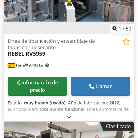
1
/
50
Línea de dosificación y ensamblaje de
tapas con desecante
REBEL
RV5959
Piera
9,403 km
Información de
Llamar
precio
Estado:
muy bueno (usado)
, Año de fabricación:
2012
,
Funcionalidad:
totalmente funcional
, Línea automática de
dosificación y ensamblaje de tapones con desecante –
REBEL RV5959 (Año 2012) Esta línea totalmente
Clasificado
automatizada recibe tapones plásticos sin procesar y los
convierte en tapones funcionales con desecante integrado,