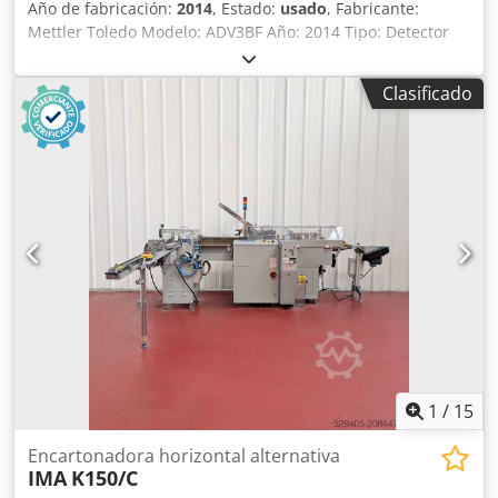
Año de fabricación:
2014
, Estado:
usado
, Fabricante:
Mettler Toledo Modelo: ADV3BF Año: 2014 Tipo: Detector
de rayos X Alimentación: 230 V Potencia: 2,3 kW Peso: 460
kg Longitud del transportador: 150 cm Ancho de banda: 30
Clasificado
cm Csdpox R D Aqsfx Ab Herf Altura de producto
permitida: 5 cm (ajustable) Entrada de producto: Brida DN
20 / Ø ext. 235 mm (desmontable) Altura con brida: 1505
mm Altura sin brida: 1225 mm Salida de producto: 380 mm
y 700 mm
1
/
15
Encartonadora horizontal alternativa
IMA
K150/C