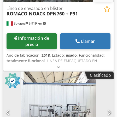
Línea de envasado en blíster
ROMACO NOACK
DPN760 + P91
Bologna
9,919 km
Información de
Llamar
precio
Año de fabricación:
2013
, Estado:
usado
, Funcionalidad:
totalmente funcional
, LÍNEA DE EMPAQUETADO EN
BLÍSTER ROMACO NOACK 1) MÁQUINA DE EMPAQUETADO
EN BLÍSTER ROMACO NOACK, MODELO DPN760 - Ancho de
Clasificado
la banda: 165 mm - Fabricada en 2013 - Disponibles varios
formatos y documentación PRODUCCIÓN - Rendimiento:
hasta 60 blísteres/minuto - Materiales de formación:
PVC/ALU - Área de formación: 155 x 138 mm - Profundidad
de formación: 14 mm CONSUMO DE ENERGÍA - Requisitos
de energía: 400 V/50 Hz/7 kW - Fases: 3/N/PE Crodpfx
Abezp H Spj Hof - Voltaje: 24 V - Presión de aire: 6 bares -
Presión de agua: 3 bares DIMENSIONES - Superficie