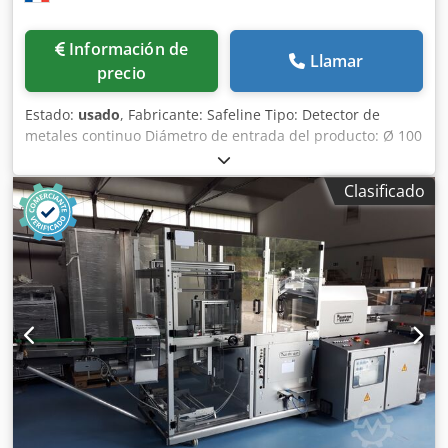
Información de
Llamar
precio
Estado:
usado
, Fabricante: Safeline Tipo: Detector de
metales continuo Diámetro de entrada del producto: Ø 100
mm Codpfxsx R Dgce Ab Horf Movimiento del producto:
Vertical por gravedad Aplicación: Graneles sólidos
Clasificado