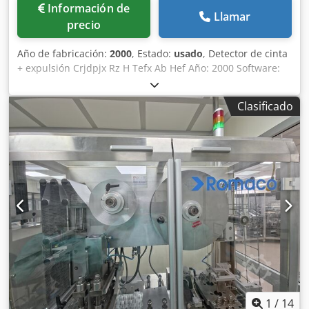
Información de
Llamar
precio
Año de fabricación:
2000
, Estado:
usado
, Detector de cinta
+ expulsión Crjdpjx Rz H Tefx Ab Hef Año: 2000 Software:
1.01 Ancho de banda: 100 mm Altura máxima del
producto: 160 mm
Clasificado
1
/
14