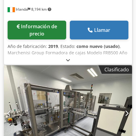
Irlanda
8,194 km
Información de
Llamar
precio
Año de fabricación:
2019
, Estado:
como nuevo (usado)
,
Marchenisi Group Formadora de cajas Modelo FRB500 Año
2019 Máquina automática para formado de cajas. Forma
cajas de cartón con estación de cola termofusible Nordson.
Clasificado
- Llenado de cajas con tiras selladas (robot) - Indexado -
Inserción de folleto - Sellado de tapa con cola termofusible
Cedpfjybtnvex Ab Herf - Indexado para impresión
serializada - Salida de cajas