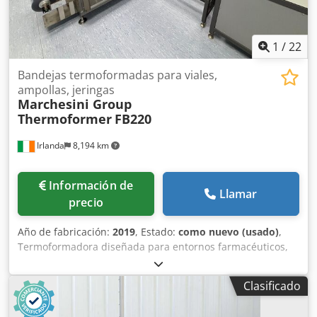
1
/
22
Bandejas termoformadas para viales,
ampollas, jeringas
Marchesini Group
Thermoformer
FB220
Irlanda
8,194 km
Información de
Llamar
precio
Año de fabricación:
2019
, Estado:
como nuevo (usado)
,
Termoformadora diseñada para entornos farmacéuticos,
capaz de termoformar bandejas para viales, ampollas,
jeringas y dispositivos médicos en general, utilizando films
Clasificado
termoformables como PVC, PET, R-PET, Poliestireno (PS), PP,
PLA, etc. Posibilidad de conformado en frío de materiales a