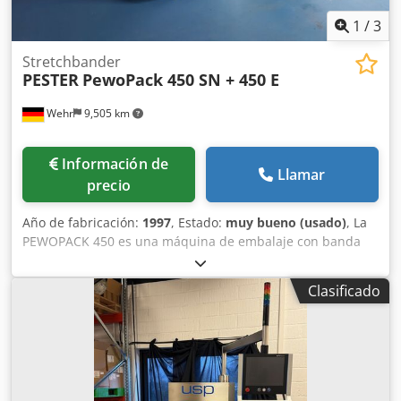
1
/
3
Stretchbander
PESTER
PewoPack 450 SN + 450 E
Wehr
9,505 km
Información de
Llamar
precio
Año de fabricación:
1997
, Estado:
muy bueno (usado)
, La
PEWOPACK 450 es una máquina de embalaje con banda
de tensión, controlada electrónicamente y
neumáticamente, para la producción de embalajes
Clasificado
unitarios y de varios productos. Apila los productos en
cajas y los sella herméticamente en una lámina
termorretráctil. Codpody U Auefx Ab Horf Rendimiento
máximo: 60 cajas/min. Tipo de lámina: PE Ancho de la
lámina: 50-450 mm Grosor de la lámina: 0,025-0,100 mm
Diámetro máximo del rollo: 300 mm