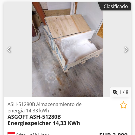
Clasificado
1
/
8
ASH-51280B Almacenamiento de
energía 14,33 kWh
ASGOFT
ASH-51280B
Energiespeicher 14,33 KWh
Pühret im Mühlkreis