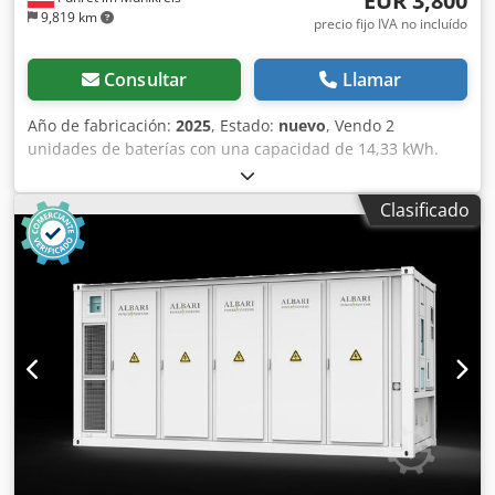
EUR 3,800
9,819 km
precio fijo IVA no incluído
Consultar
Llamar
Año de fabricación:
2025
, Estado:
nuevo
, Vendo 2
unidades de baterías con una capacidad de 14,33 kWh.
Dodpfezlhxvox Aclsck Baterías de fosfato de hierro y litio:
1900 €/unidad = 3800 € en total.
Clasificado