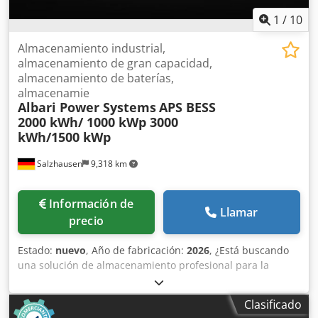
1
/
10
Almacenamiento industrial,
almacenamiento de gran capacidad,
almacenamiento de baterías,
almacenamie
Albari Power Systems
APS BESS
2000 kWh/ 1000 kWp 3000
kWh/1500 kWp
Salzhausen
9,318 km
Información de
Llamar
precio
Estado:
nuevo
, Año de fabricación:
2026
, ¿Está buscando
una solución de almacenamiento profesional para la
industria, el comercio, la agricultura, las instalaciones
fotovoltaicas o la alimentación de emergencia? Con el
Clasificado
sistema de almacenamiento de baterías APS de 2000 kWh