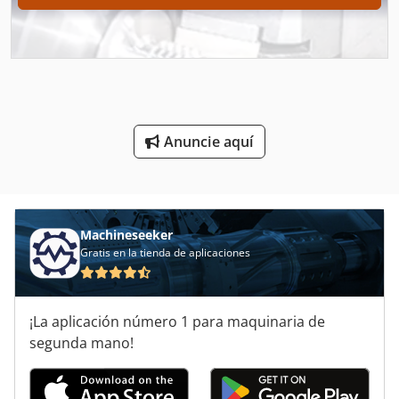
Dispositivo De Alimentación
Equipo De Almacén
G Los Estantes Del Almacenaje
Partes De Batería
Anuncie aquí
Plataformas De Almacenamiento
Regeneración De Baterías
Sistema De Alimentacion
Machineseeker
Gratis en la tienda de aplicaciones
Tanque De Almacenamiento
Tanques De Almacenamiento
¡La aplicación número 1 para maquinaria de
Tecnología De Almacenamiento
segunda mano!
Unidades De Almacenamiento