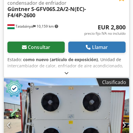
condensador de enfriador
Güntner
S-GFV065.2A/2-N(EC)-
F4/4P-2600
EUR 2,800
Tatabánya
10,159 km
precio fijo IVA no incluído
Consultar
Llamar
Estado:
como nuevo (artículo de exposición)
, Unidad de
intercambiador de calor, enfriador de aire acondicionado,
condensador, enfriador industrial Güntner GCHC, Güntner
S-GFV065.2A/2-N(EC)-F4/4P-2600, máquina usada
Clasificado
Fabricante: Güntner Modelo: S-GFV065.2A/2-N(EC)-F4/4P-
2600 Año de fabricación: 2017 Volumen interno (V): 27,5
litros Presión máxima de trabajo (PS): 16,0 bar Rango de
temperatura permitido (TS): -50 °C / +95 °C Dcodpfxoy
Udakj Ackjk Estado del medio: Líquido Presión de prueba
(PT): 17,6 bar (probado con aire comprimido) Dimensiones
totales: Ancho: 3020 mm Fondo: 680 mm Altura: 1260 mm