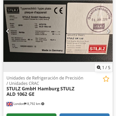
Dnxeckok Rango de temperatura: +15 / +43 °C Peso: 150 kg
Estado: usado Incluido en la entrega: (ver imagen) (Nos
reservamos el derecho a modificar o corregir los datos
técnicos) Si tiene más preguntas, estaremos encantados
de responderlas por teléfono.
1
/
5
Unidades de Refrigeración de Precisión
/ Unidades CRAC
STULZ GmbH Hamburg
STULZ
ALD 1062 GE
London
8,792 km