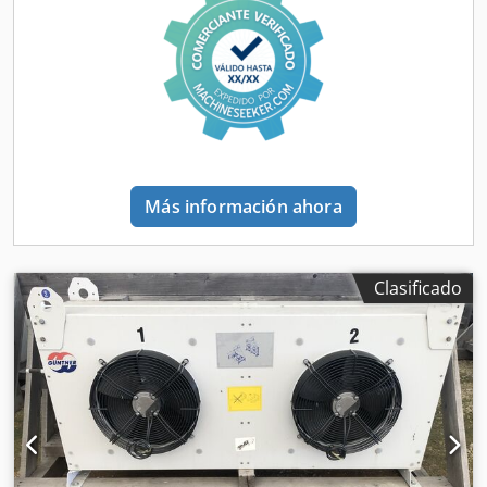
unidad de válvulas: 2 l, peso: aproximadamente 300 kg,
dimensiones X/Y/Z: aproximadamente 700 mm/900
mm/1900 mm, peso de la unidad de válvulas: 37 kg.
Equipada con control mediante visualización en pantalla
táctil, armario de control independiente y unidad de
válvulas externa para aplicaciones de alta temperatura.
Documentación disponible. Posibilidad de inspección
previa acuerdo. Dcjdpfx Ajzfp Husckok
Más información ahora
Clasificado