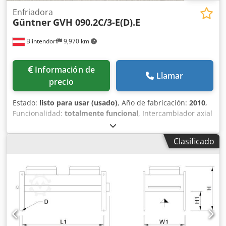
Enfriadora
Güntner
GVH 090.2C/3-E(D).E
Blintendorf
9,970 km
Información de
Llamar
precio
Estado:
listo para usar (usado)
, Año de fabricación:
2010
,
Funcionalidad:
totalmente funcional
, Intercambiador axial
Güntner Ventilador, diámetro 900 mm Número de
ventiladores: 3 Dcodpfx Acjzl T Rqskjk Modelo de
Clasificado
funcionamiento muy silencioso Modelo de funcionamiento
extremadamente silencioso Tensión / Fases / Frecuencia:
400 V, 3 ~, 50 Hz, conexión en triángulo