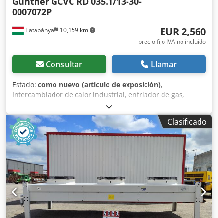
Güntner
GCVC RD 035.1/13-30-
0007072P
EUR 2,560
Tatabánya
10,159 km
precio fijo IVA no incluído
Consultar
Llamar
Estado:
como nuevo (artículo de exposición)
,
Intercambiador de calor industrial, enfriador de gas,
enfriador para aire acondicionado, Güntner, máquina
usada Fabricante: Güntner GmbH & Co. KG Tipo: GCVC RD
Clasificado
035.1/13-30-0007072P Dimensiones totales: Ancho: 2450
mm Fondo: 600 mm Alto: 760 mm Año de fabricación: 2016
Datos del ventilador: Tipo de ventilador: VT03149U
Velocidad: 2344 / 910 min⁻¹ Dcsdsy Uda Djpfx Ackjk
Consumo de corriente: - / 0,35 A Especificaciones técnicas:
Volumen: 8,9 litros Presión máxima permitida: 32 bar / 0
bar 0 / -1 bar Rango de temperatura permitido: -50 °C /
+100 °C -5 °C / +40 °C Presión de prueba: 35,2 bar Grupo
de fluidos: 2 / estado gaseoso