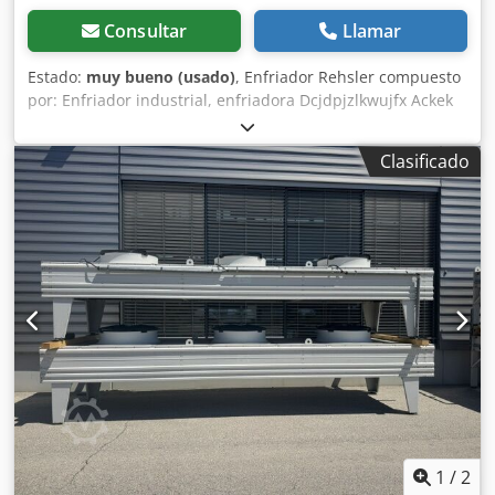
Consultar
Llamar
Estado:
muy bueno (usado)
, Enfriador Rehsler compuesto
por: Enfriador industrial, enfriadora Dcjdpjzlkwujfx Ackek
Chiller Danfoss MTZ64HM4, sistema de climatización
Condensador 125, 2 ventiladores, diámetro = 450 mm, 230
Clasificado
V, 3,6 A Conversión del circuito de agua fría
1
/
2