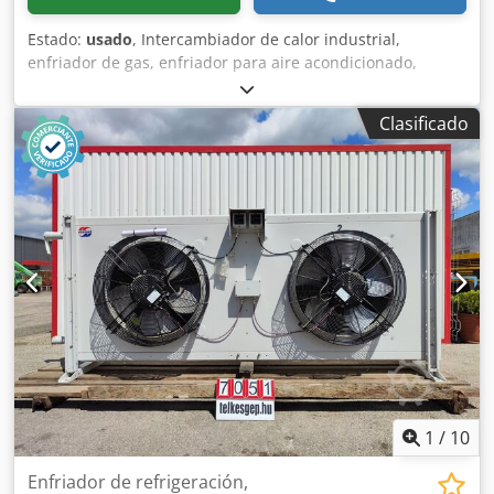
Estado:
usado
, Intercambiador de calor industrial,
enfriador de gas, enfriador para aire acondicionado,
Güntner, máquina usada Fabricante: Güntner GmbH & Co.
KG Tipo: GCVC RD 035.1/13-43-0007080P Dimensiones
Clasificado
totales: Ancho: 2440 mm Fondo: 570 mm Altura: 760 mm
Año de fabricación: 2016 Datos del ventilador: Tipo de
ventilador: VT03133 Velocidad: 2479 / 1480 min⁻¹ Consumo
de corriente: 1,35 A Especificaciones técnicas: Volumen: 6,8
litros Presión máxima permitida: 32 bar / 0 bar 0 / -1 bar
Rango de temperatura permitido: -50 °C / +100 °C -5 °C /
+40 °C Dedsy Sgiispfx Acksck Presión de prueba: 35,2 bar
Grupo de fluidos: 2 / estado gaseoso
1
/
10
Enfriador de refrigeración,