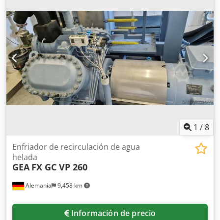
050.1/22-51 Año de fabricación: 2017 Dimensiones totales:
Ancho: 2700 mm Dedpfxsy T Hq No Acksck Fondo: 820 mm
Altura: 2170 mm
1
/
8
Enfriador de recirculación de agua
helada
GEA
FX GC VP 260
Alemania
9,458 km
Información de precio