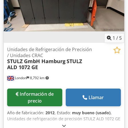
Acjzklicjkek
1
/
5
Unidades de Refrigeración de Precisión
/ Unidades CRAC
STULZ GmbH Hamburg
STULZ
ALD 1072 GE
London
8,792 km
Información de
Llamar
precio
Año de fabricación:
2012
, Estado:
muy bueno (usado)
,
Unidades de refrigeración de precisión STULZ ALD 1072 GE
/ sistemas de climatización de control preciso, usadas,