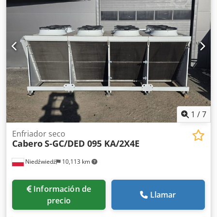
buen estado, listo para funcionar.
1
/
7
Enfriador seco
Cabero
S-GC/DED 095 KA/2X4E
Niedźwiedź
10,113 km
Información de
Llamar
precio