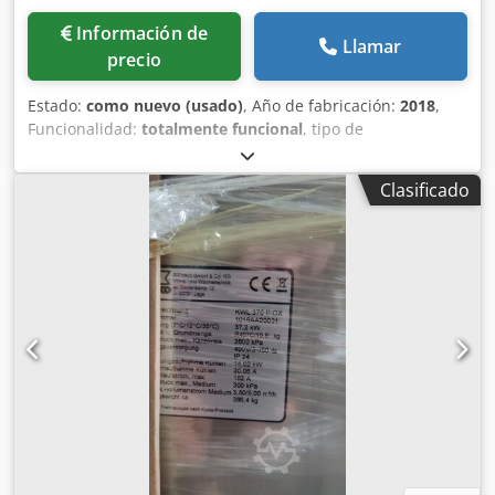
Información de
Llamar
precio
Estado:
como nuevo (usado)
, Año de fabricación:
2018
,
Funcionalidad:
totalmente funcional
, tipo de
refrigeración:
agua
, Enfriadora de Absorción Carrier 1.822
kW – Modelo 16LJ-A53E-LC – Año 2018 Características
Clasificado
técnicas • Fabricante: Carrier • Modelo: 16LJ-A53E-LC • Tipo:
Enfriadora de absorción (Absorption Chiller) • Año de
fabricación: 2018 • Capacidad frigorífica: 1.822 kW •
Refrigerante: Agua • Absorbente: Solución de bromuro de
litio (LiBr 55%) • Cantidad de refrigerante: 461 kg (agua) •
Cantidad de absorbente: 2.644 kg Circuito de agua fría •
Entrada: 12 °C • Salida: 7 °C • Caudal: 313 m³/h • Pérdida
de carga: 48,1 kPa Circuito de agua de refrigeración •
Entrada: 28,5 °C • Salida: 36,5 °C • Caudal: 449 m³/h •
Pérdida de carga: 96,8 kPa Circuito de agua caliente •
Entrada: 100 °C • Salida: 80 °C • Caudal: 29,1 l/s • Pérdida
de carga: 10,7 kPa Alimentación eléctrica • 400 V • 50 Hz •
Trifásica Potencia eléctrica instalada • Total: 10,8 kVA •