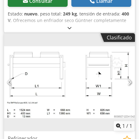
Consultar
Llamar
Estado:
nuevo
, peso total:
249 kg
, tensión de entrada:
400
V
, Ofrecemos un enfriador seco Güntner completamente
nuevo, nunca utilizado, que incluye un sistema de control
de temperatura independiente con regulación de la
Clasificado
velocidad del ventilador. Este equipo se utiliza
habitualmente para disipar el calor de un proceso o
sistema al aire ambiente sin consumir agua. Es adecuado
para cualquier aplicación en la que sea necesario enfriar
un circuito cerrado de agua/glicol. Dcodpfx Acozl H Dwskjk
1
/
1
Refrigerador