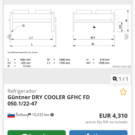
ventilador. Este equipo se utiliza habitualmente para
disipar el calor de un proceso o sistema al aire ambiente
sin consumir agua. Es adecuado para cualquier aplicación
en la que sea necesario enfriar un circuito cerrado de
agua/glicol. Dedpfx Acozl H Iiokjck
1
/
1
Refrigerador
Güntner
DRY COOLER GFHC FD
050.1/22-47
EUR 4,310
Šoštanj
10,035 km
precio fijo IVA no incluído