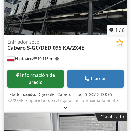
1
/
8
Enfriador seco
Cabero
S-GC/DED 095 KA/2X4E
Niedźwiedź
10,113 km
Información de
Llamar
precio
Estado:
usado
, Drycooler Cabero -Tipo: S-GC/DED 095
KA/2X4E -Capacidad de refrigeración: aproximadamente
350-400 kW -Número de ventiladores: 8 x 910 mm -RPM:
510 -Dimensiones del equipo: 6100 x 2360 x 2450 mm -
Clasificado
Capacidad: 127,15 L Dcedpeytp T Ssfx Ackek -
Disponibilidad en stock: 4 unidades -Estado: Usado, muy