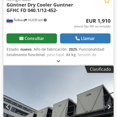
Güntner
Dry Cooler Guntner
GFHC FD 040.1/12-452-
EUR 1,910
Šoštanj
10,035 km
precio fijo IVA no incluído
Consultar
Llamar
Estado:
nuevo
, Año de fabricación:
2025
, Funcionalidad:
totalmente funcional
, peso total:
84 kg
, tensión de
entrada:
230 V
, Ofrecemos un enfriador seco Güntner
completamente nuevo, nunca utilizado, que incluye un
Clasificado
sistema de control de temperatura independiente con
regulación de la velocidad del ventilador. Este equipo se
utiliza habitualmente para disipar el calor de un proceso o
sistema al aire ambiente sin consumir agua. Es adecuado
para cualquier aplicación en la que sea necesario enfriar
un circuito cerrado de agua/glicol. Dsdpfx Ajzl H A Tjckjck