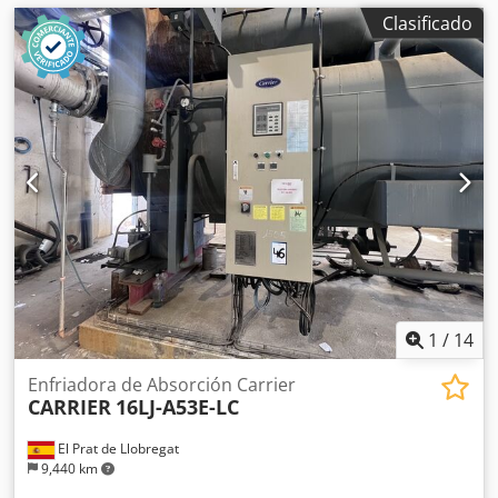
Clasificado
1
/
14
Enfriadora de Absorción Carrier
CARRIER
16LJ-A53E-LC
El Prat de Llobregat
9,440 km