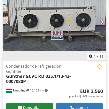
3684x1088x965 mm - diámetro del ventilador: 630 mm -
número de ventiladores: 3 uds. - refrigerante: HFC / HFO -
caudal máximo de aire: ~11485 m3/h - presión máxima
admisible: 41 bar
1
/
11
Condensador de refrigeración,
Güntner
Güntner
GCVC RD 035.1/13-43-
0007080P
EUR 2,560
Tatabánya
10,159 km
precio fijo IVA no incluído
Consultar
Llamar