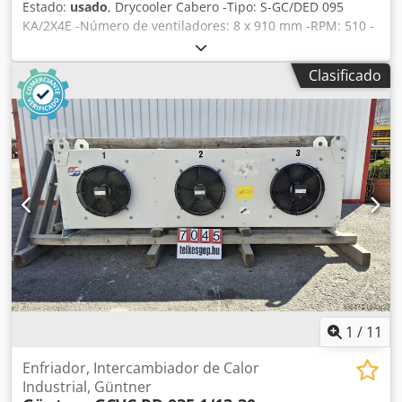
Estado:
usado
, Drycooler Cabero -Tipo: S-GC/DED 095
KA/2X4E -Número de ventiladores: 8 x 910 mm -RPM: 510 -
Dimensiones del equipo: 6100 x 2360 x 2450 mm -
Capacidad: 127,15 L Dcsdpfx Acoyrnnrekjk -Disponibilidad
Clasificado
en stock: 4 unidades -Estado: Usado, en muy buenas
condiciones, listo para funcionar.
1
/
11
Enfriador, Intercambiador de Calor
Industrial, Güntner