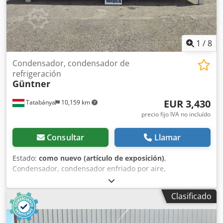
1
/
8
Condensador, condensador de
refrigeración
Güntner
EUR 3,430
Tatabánya
10,159 km
precio fijo IVA no incluído
Consultar
Llamar
Estado:
como nuevo (artículo de exposición)
,
Condensador, condensador enfriado por aire,
condensador de refrigeración industrial, unidad de
refrigeración comercial, Güntner GCHC RD 063.1/13-44-
Clasificado
0003686A Dodoy S T D Hspfx Acksck Fabricante: Güntner
GmbH & Co. KG Tipo: GCHC RD 063.1/13-44-0003686A N°
de serie: X101039624-1370003686A Dimensiones: