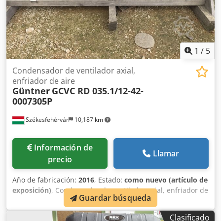
1
/
5
Condensador de ventilador axial,
enfriador de aire
Güntner
GCVC RD 035.1/12-42-
0007305P
Székesfehérvár
10,187 km
Información de
Llamar
precio
Año de fabricación:
2016
, Estado:
como nuevo (artículo de
exposición)
, Condensador de ventilador axial, enfriador de
Guardar búsqueda
aire Dedponbff Ajfx Ackjck Fabricante: Güntner Modelo:
GCVC RD 035.1/12-42-0007305P Año de fabricación: 2016
Clasificado