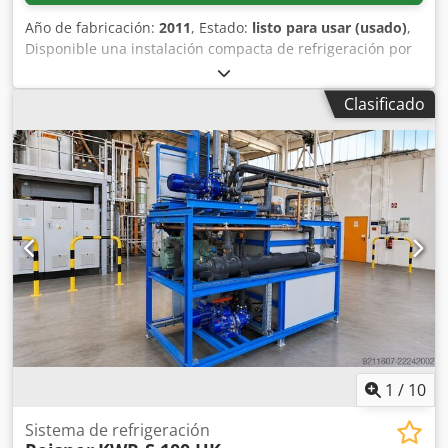
Año de fabricación:
2011
, Estado:
listo para usar (usado)
,
Disponible una instalación compacta de refrigeración por
amoníaco GEA con condensador evaporativo y evaporador
de placas accionado por bomba. Ejecución: diseño split,
Clasificado
capacidad frigorífica: 247 kW, velocidad del compresor:
1450 rpm, temperatura de evaporación: 0,7°C, capacidad
del condensador: 300 kW, temperatura de bulbo húmedo:
21°C, temperatura máxima de condensación: 35°C,
refrigerante: NH3, presión máxima de trabajo alta/baja: 23
bar/16 bar. Portador de frío: agua de electrólisis,
temperatura de entrada/salida del portador de frío:
6°C/2°C, caudal del portador de frío: 54 m³/h, pérdida de
presión del portador de frío: 53 kPa, cantidad de
refrigerante: 50 kg, volumen de aceite: 20 l, compresor:
Grasso 410. Dimensiones de la máquina L/A/H: aprox. 4300
mm/2000 mm/2800 mm, peso: aprox. 6500 kg.
Documentación disponible. Posibilidad de inspección in
situ. Dsdpfx Acox Sywaskjck
1
/
10
Sistema de refrigeración