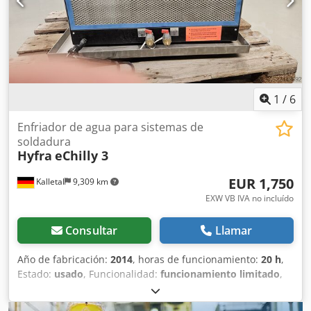
R407c (10,51 kg) Consumo máximo de corriente: 42,03 A
Nivel de presión sonora a 10 metros: 51,3 dB(A) Dsdpozh
Dgusfx Ackeck Dimensiones: 1300x1160x1535 mm (alto x
ancho x profundidad) Peso: 380 kg
1
/
6
Enfriador de agua para sistemas de
soldadura
Hyfra
eChilly 3
EUR 1,750
Kalletal
9,309 km
EXW VB IVA no incluído
Consultar
Llamar
Año de fabricación:
2014
, horas de funcionamiento:
20 h
,
Estado:
usado
, Funcionalidad:
funcionamiento limitado
,
número de máquina/vehículo:
14040753
, Enfriador de
agua Hyfra eChilly 2: equipo de refrigeración industrial