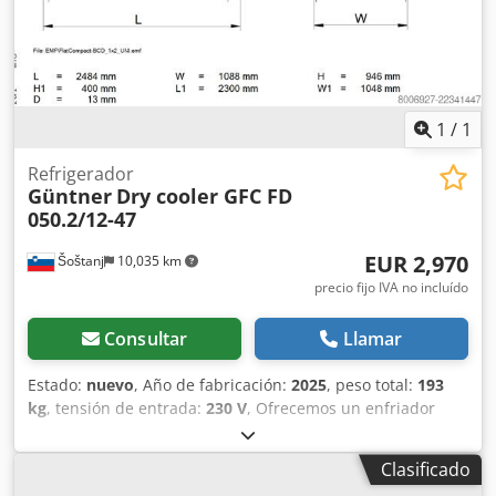
1
/
1
Refrigerador
Güntner
Dry cooler GFC FD
050.2/12-47
EUR 2,970
Šoštanj
10,035 km
precio fijo IVA no incluído
Consultar
Llamar
Estado:
nuevo
, Año de fabricación:
2025
, peso total:
193
kg
, tensión de entrada:
230 V
, Ofrecemos un enfriador
seco Güntner completamente nuevo, nunca utilizado, que
incluye un sistema de control de temperatura
Clasificado
independiente con regulación de la velocidad del