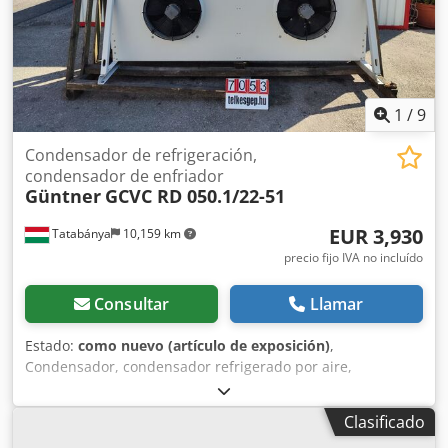
1
/
9
Condensador de refrigeración,
condensador de enfriador
Güntner
GCVC RD 050.1/22-51
EUR 3,930
Tatabánya
10,159 km
precio fijo IVA no incluído
Consultar
Llamar
Estado:
como nuevo (artículo de exposición)
,
Condensador, condensador refrigerado por aire,
condensador de refrigeración industrial, unidad de
enfriamiento comercial, Güntner GCVC RD 050.1/22-51,
Clasificado
máquina usada Fabricante: Güntner Modelo: GCVC RD