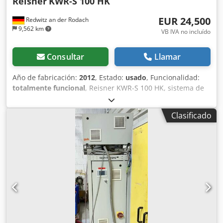
Reisner
KWR-S 100 HK
EUR 24,500
Redwitz an der Rodach
9,562 km
VB IVA no incluído
Consultar
Llamar
Año de fabricación:
2012
, Estado:
usado
, Funcionalidad:
totalmente funcional
, Reisner KWR-S 100 HK, sistema de
refrigeración Agua Temperatura: 12-16 °C Dsdpfxjzh E Awo
Acksck Capacidad de refrigeración: 120 kW Función de
Clasificado
alivio para invierno Datos técnicos Enfriadora KWR-K 100
KS/ Compresor: Compresor de pistón Caudal volumétrico:
110 m³/h Refrigerante: R407c Velocidad de rotación: 1.450
rpm Potencia frigorífica: 112 kW Consumo de energía: 37
kW Coeficiente de rendimiento (COP) 3,5 (promedio)
Temperatura de evaporación: +7 °C Temperatura de
condensación: 45 °C Tensión de funcionamiento: 400 V-3
fases-50 Hz Potencia de refrigeración del condensador:
150 kW Temperatura de entrada del aire: 35 °C
Temperatura máxima de entrada del aire: 45 °C Caudal de