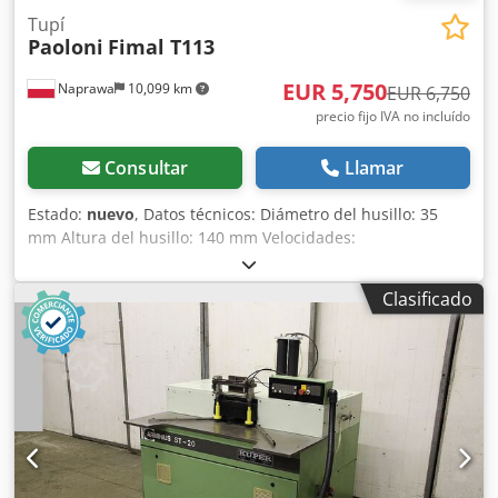
Tupí
Paoloni
Fimal T113
EUR 5,750
Naprawa
10,099 km
EUR 6,750
precio fijo IVA no incluído
Consultar
Llamar
Estado:
nuevo
, Datos técnicos: Diámetro del husillo: 35
mm Altura del husillo: 140 mm Velocidades:
1300/2500/3500/5000/6000/8500 rpm Ajuste eléctrico de la
altura del husillo Bloqueo del husillo Dimensiones de la
Clasificado
mesa de trabajo: 700x1200 mm Brazos del soporte
ajustables Potencia del motor: 4 kW Alimentación: 380 V
Fabricante: Paoloni Dimensiones totales: Longitud: 1200
mm Anchura: 850 mm Dkedpfx Afjhp N Nbjmsr Altura:
1340 mm