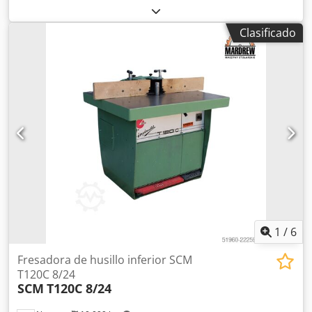
pedal 1200 x 800 mm Racor de aspiración de 80 mm
Conexión neumática Cable + enchufe de 16 A
Clasificado
Dsdpjigadlsfx Afmekr 1 juego de herramientas de trabajo 1
juego de rodillos de palpado
1
/
6
Fresadora de husillo inferior SCM
T120C 8/24
SCM
T120C 8/24