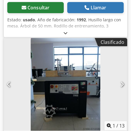
Consultar
Llamar
Estado:
usado
, Año de fabricación:
1992
, Husillo largo con
mesa. Árbol de 50 mm. Rodillo de entrenamiento, 3
unidades. Pieza de sujeción del actuador de transmisión
que necesita reparación. Se vende en las condiciones en
Clasificado
que se encuentra. Dsdpezqg Rzjfx Afmekr
1
/
13