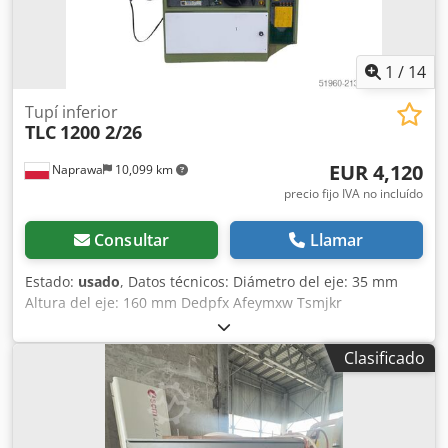
1
/
14
Tupí inferior
TLC
1200 2/26
EUR 4,120
Naprawa
10,099 km
precio fijo IVA no incluído
Consultar
Llamar
Estado:
usado
, Datos técnicos: Diámetro del eje: 35 mm
Altura del eje: 160 mm Dedpfx Afeymxw Tsmjkr
Velocidades: 3200/4200/6000/8000 Ajuste manual de altura
del eje Bloqueo del eje Mesa para espigado Brazos de tope
Clasificado
ajustables Potencia del motor: 3 kW Alimentación: 380 V
Equipada con alimentador de 3 rodillos Velocidad de
avance: 3,5|7,5|10|21 m/min Protecciones adicionales
para el eje - 2 unidades Dimensiones totales: Longitud: