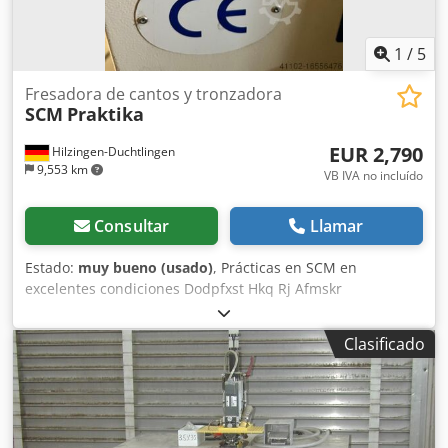
entrada de la conexión de aspiración externa 160 mm
Superficie filtrante 9,21 m² Contenido de polvo residual <
0,1 mg/m³ Nivel de presión acústica máx. 73 dB(A) L x A x A
1
/
5
aprox. = 1618 x 830 x 1653 mm Peso aprox. 268 kg VERSIÓN
Fresadora de cantos y tronzadora
PM Limpieza automática del filtro con sistema neumático
SCM
Praktika
que mueve un bastidor rascador Dedpfx Afsr A Eq Remokr
EUR 2,790
Hilzingen-Duchtlingen
9,553 km
VB IVA no incluído
Consultar
Llamar
Estado:
muy bueno (usado)
, Prácticas en SCM en
excelentes condiciones Dodpfxst Hkq Rj Afmskr
Clasificado