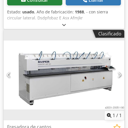
Consultar
Llamar
Estado:
usado
, Año de fabricación:
1988
, - con sierra
circular lateral. Dsdpfobaz E Asx Afmjkr
Clasificado
1
/
1
Fresadora de cantos