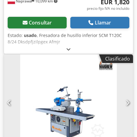
EUR 1,820
Naprawa
10,099 km
precio fijo IVA no incluído
Consultar
Llamar
Estado:
usado
, Fresadora de husillo inferior SCM T120C
8/24 Dksdpfjzilpgex Afmjr
Clasificado