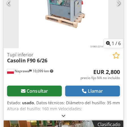
1
/
6
Tupí inferior
Casolin
F90 6/26
EUR 2,800
Naprawa
10,099 km
precio fijo IVA no incluído
Consultar
Llamar
Estado:
usado
, Datos técnicos: Diámetro del husillo: 35 mm
Altura del husillo: 160 mm Velocidades:
3000/4500/6000/8000/10000 rpm Ajuste manual de la
altura del husillo Bloqueo del husillo Brazos del
Clasificado
contrapunto ajustables Potencia del motor: 4 kW