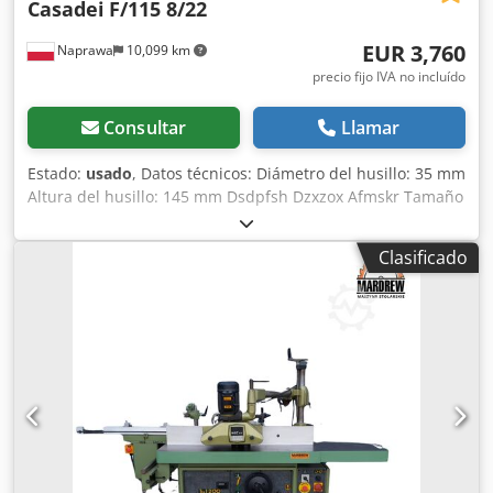
Casadei
F/115 8/22
EUR 3,760
Naprawa
10,099 km
precio fijo IVA no incluído
Consultar
Llamar
Estado:
usado
, Datos técnicos: Diámetro del husillo: 35 mm
Altura del husillo: 145 mm Dsdpfsh Dzxzox Afmskr Tamaño
máximo de la herramienta: 220 mm Velocidades:
2900/4400/6000/8000/10000 rpm Ajuste manual de la
Clasificado
altura del husillo Bloqueo del husillo Dimensiones de la
mesa de trabajo: 300x1100 mm Brazos del carro guía
ajustables Potencia del motor: 5,5 kW Alimentación: 380 V
Fabricante: Casadei Dimensiones totales: Longitud: 1170
mm Anchura: 800 mm Altura: 1230 mm