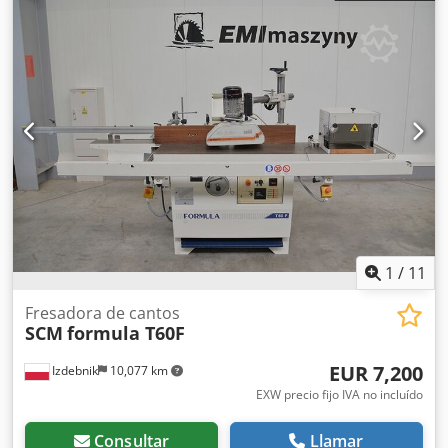
Tensión de funcionamiento: 400 V, 50 Hz, +PE +N Potencia
Toupie: 5,5kw x2 Dsdpfx Afjummldjmskr Lijadoras
del motor de fresado: 4,5 kW Potencia del motor de
rotativas: 5,5 kW x2 Motor de alimentación: 4KW Motor de
avance: 1,2 kW Potencia total: 7,5 kW Peso: 1.900 kg Tipo de
ajuste del ancho de hombros: 3KW
herramienta: EURACRYL ES con sistema de cambio rápido
Mesa de vacío: Incluida en el suministro Mantenimiento
remoto: Incluido en el suministro Cuerpo base de
herramienta: Incluido en el suministro (1x cuerpo base de
herramienta para 4 filos) Herramienta: No incluida en el
suministro *Sujeto a pruebas de material, dependiendo
del tipo de material, equipamiento de herramienta y
acabado superficial Alcance de suministro: - 1 manual de
operación Nº de artículo 0175200 Dodpjxd Si Aefx Afmekr
1
/
11
Fresadora de cantos
SCM
formula T60F
EUR 7,200
Izdebnik
10,077 km
EXW precio fijo IVA no incluído
Consultar
Llamar