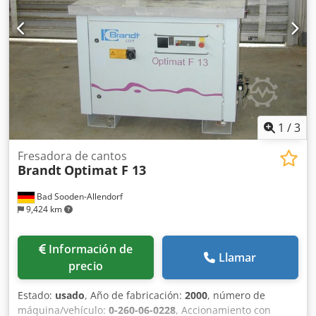
1
/
3
Fresadora de cantos
Brandt
Optimat F 13
Bad Sooden-Allendorf
9,424 km
Información de
Llamar
precio
Estado:
usado
, Año de fabricación:
2000
, número de
máquina/vehículo:
0-260-06-0228
, Accionamiento con