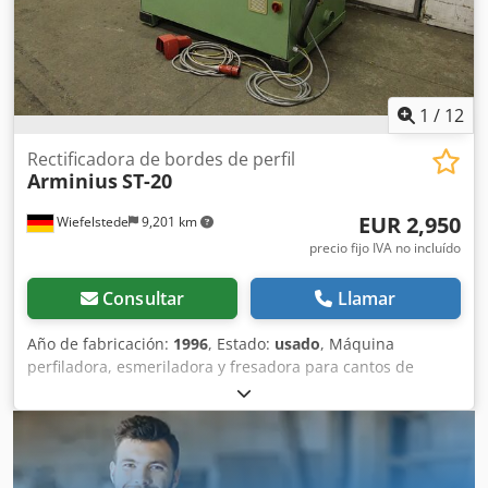
1
/
12
Rectificadora de bordes de perfil
Arminius
ST-20
EUR 2,950
Wiefelstede
9,201 km
precio fijo IVA no incluído
Consultar
Llamar
Año de fabricación:
1996
, Estado:
usado
, Máquina
perfiladora, esmeriladora y fresadora para cantos de
perfiles, máquina esmeriladora de cantos, esmeriladora de
cantos, máquina esmeriladora. -Con: dispositivo de copia -
Equipamiento: 1 cabezal de esmerilado -Potencia: 1,1 kW
Dkodpfx Asd Dzliofmor -Velocidad: 500-1500 rpm -
Dimensiones: 1200/1420/H1520 mm -Peso: 656 kg Máquina