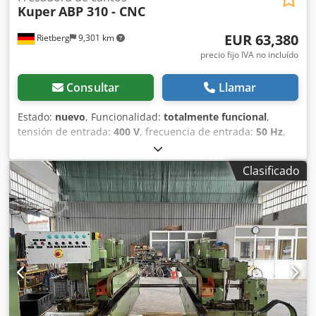
Kuper
ABP 310 - CNC
EUR 63,380
Rietberg
9,301 km
precio fijo IVA no incluído
Consultar
Llamar
Estado:
nuevo
, Funcionalidad:
totalmente funcional
,
tensión de entrada:
400 V
, frecuencia de entrada:
50 Hz
,
longitud total:
3,950 mm
, ancho total:
1,220 mm
, altura
total:
1,610 mm
, peso total:
1,900 kg
, Máquina pulidora de
Clasificado
cantos de gran formato totalmente automática con control
CNC y unidad de fresado/pulido basculante para el
acabado de superficies cortadas o pre-fresadas. La
máquina es adecuada para plásticos transparentes,
técnicos o decorativos (PMMA, PC, PETG u otros similares),
así como para el procesamiento de materiales compuestos
(PMMA con papel o aluminio). Los parámetros de proceso
necesarios pueden ser cómodamente seleccionados a
través de la biblioteca de materiales según el material a
procesar y el acabado superficial deseado. Además, se