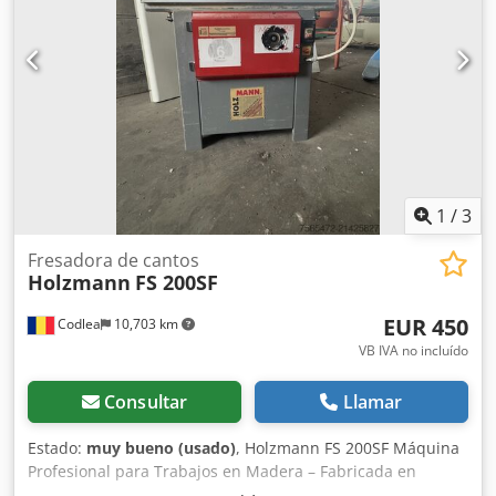
2200 mm Ancho: 1400 mm Altura: 1700 mm
1
/
3
Fresadora de cantos
Holzmann
FS 200SF
EUR 450
Codlea
10,703 km
VB IVA no incluído
Consultar
Llamar
Estado:
muy bueno (usado)
, Holzmann FS 200SF Máquina
Profesional para Trabajos en Madera – Fabricada en
Austria En venta: Máquina para madera Holzmann FS