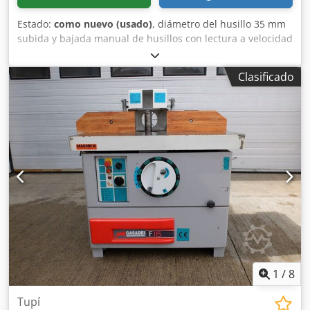
Estado:
como nuevo (usado)
, diámetro del husillo 35 mm
subida y bajada manual de husillos con lectura a velocidad
del husillo ajustable: 3000/4500/6000/8000/10000 RPM
Dodpsytf Hhsfx Afmskr carro lateral para espigado avance
Clasificado
de 3 rodillos MAGGI marcado CE año: 2008 peso: 525 kg
1
/
8
Tupí