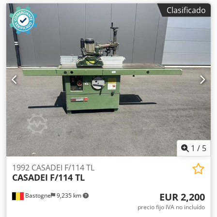
Clasificado
1
/
5
1992 CASADEI F/114 TL
CASADEI
F/114 TL
EUR 2,200
Bastogne
9,235 km
precio fijo IVA no incluído