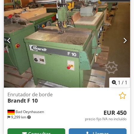
Alimentación: 380 V Dimensiones totales: Longitud: 2550
mm Anchura: 1000/1300 mm Djdpfxozd Al Ie Afmskr
Altura: 1300 mm
1
/
1
Enrutador de borde
Brandt
F 10
EUR 450
Bad Oeynhausen
9,299 km
precio fijo IVA no incluído