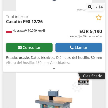
1
/
14
Tupí inferior
Casolin
F90 12/26
EUR 5,190
Naprawa
10,099 km
precio fijo IVA no incluído
Consultar
Llamar
Estado:
usado
, Datos técnicos: Diámetro del husillo: 30 mm
Altura del husillo: 160 mm Velocidades:
3000/4500/6000/8000/10000 rpm Ajuste manual de la
altura del husillo Bloqueo del husillo Dimensiones de la
Clasificado
mesa de trabajo: 2570x840/1120x1670 mm Brazos de
soporte ajustables Potencia del motor: 4 kW Alimentación:
400 V Dimensiones totales: Longitud: 2570 mm Dodpezd
Efksfx Afmokr Anchura: 840/1120 mm Altura: 1670 mm