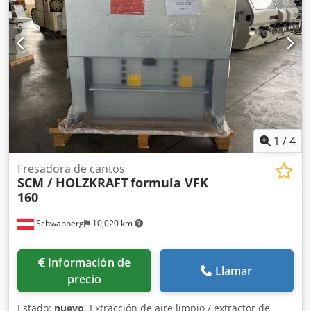
pieza de trabajo: 40 mm. -Radio máximo de las esquinas:
40 mm. -Dimensiones: 1200/1600/A1520 mm. -Peso: 782 kg.
1
/
4
Fresadora de cantos
SCM / HOLZKRAFT
formula VFK
160
Schwanberg
10,020 km
Información de
Llamar
precio
Estado:
nuevo
, Extracción de aire limpio / extractor de