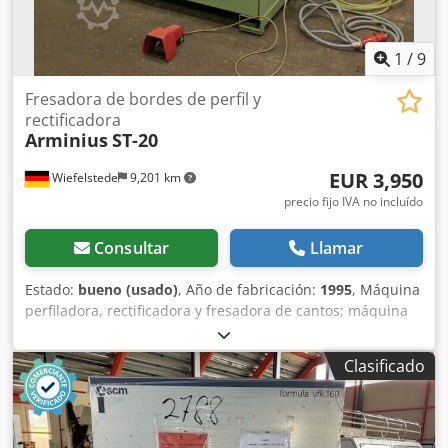
1
/
9
Fresadora de bordes de perfil y
rectificadora
Arminius
ST-20
EUR 3,950
Wiefelstede
9,201 km
precio fijo IVA no incluído
Consultar
Llamar
Estado:
bueno (usado)
, Año de fabricación:
1995
, Máquina
perfiladora, rectificadora y fresadora de cantos; máquina
rectificadora de cantos; rectificadora de cantos; máquina
rectificadora. -Con dispositivo de copiado. -2 fresas. -
Clasificado
Potencia: 1,5 kW. -Velocidad: 3000-6000 rpm. -1 cabezal de
rectificado. -Potencia: 1,1 kW. -Velocidad: 500-1500 rpm.
Dsdpjcg Al Sofx Afmjkr -Los cabezales de fresado y
rectificado son ajustables en grosor. -Grosor máximo de la