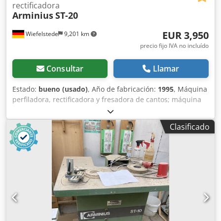
rectificadora
Arminius
ST-20
EUR 3,950
Wiefelstede
9,201 km
precio fijo IVA no incluído
Consultar
Llamar
Estado:
bueno (usado)
, Año de fabricación:
1995
, Máquina
perfiladora, rectificadora y fresadora de cantos; máquina
rectificadora de cantos; rectificadora de cantos; máquina
rectificadora. -Con dispositivo de copiado. -2 fresas. Cjdscg
Clasificado
Al Sjpfx Agqerf -Potencia: 1,5 kW. -Velocidad: 3000-6000
rpm. -1 cabezal de rectificado. -Potencia: 1,1 kW. -
Velocidad: 500-1500 rpm. -Los cabezales de fresado y
rectificado son ajustables en grosor. -Grosor máximo de la
pieza de trabajo: 40 mm. -Radio máximo de las esquinas:
40 mm. -Dimensiones: 1200/1600/A1520 mm. -Peso: 782 kg.