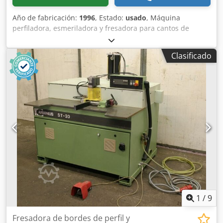
Año de fabricación:
1996
, Estado:
usado
, Máquina
perfiladora, esmeriladora y fresadora para cantos de
perfiles, máquina esmeriladora de cantos, esmeriladora de
cantos, máquina esmeriladora. -Con: dispositivo de copia -
Clasificado
Equipamiento: 1 cabezal de esmerilado -Potencia: 1,1 kW -
Velocidad: 500-1500 rpm -Dimensiones: 1200/1420/H1520
mm -Peso: 656 kg Máquina compacta de fresado y
esmerilado lineal para cualquier tipo de perfil en cantos
de listones y placas. Tiempos de cambio extremadamente
cortos para convertirla en una máquina esmeriladora
estacionaria. Mecanizado de esquinas en piezas de MDF y
madera maciza con diferentes radios (R = 1 a R = 30 mm) y
ángulos de esquina. Ajuste manual de los ángulos de
esquina de 25 a 170 grados. El proceso de esmerilado
durante el mecanizado de las esquinas se realiza en una
sola operación (aproximadamente 10 segundos). Credpfxjd
Dzlio Agqef
1
/
9
Fresadora de bordes de perfil y