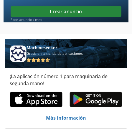
Kuhlmeyer
Crear anuncio
Laegler
*por anuncio / mes
Maweg
Minimax
Machineseeker
Gratis en la tienda de aplicaciones
Raimann
Reaserradora
¡La aplicación número 1 para maquinaria de
Salmatec
segunda mano!
Sarmax
Schliesing
Steinemann
Más información
Storti