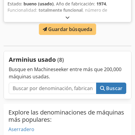
Estado:
bueno (usado)
, Año de fabricación:
1974
,
Funcionalidad:
totalmente funcional
, número de
máquina/vehículo:
640
, longitud total:
2,500 mm
, ancho
total:
1,000 mm
, altura total:
1,800 mm
, tipo de corriente
Guardar búsqueda
de entrada:
trifásico
, peso total:
600 kg
, tipo de ajuste de
altura:
mecánico
, tensión de entrada:
380 V
, altura de
rectificado:
100 mm
, Fresadora y rectificadora de cantos
con unidad oscilante para rectificado de superficies
estrechas Credsvw Eh Aspfx Agqjf
Arminius usado
(8)
Busque en Machineseeker entre más que 200,000
máquinas usadas.
Buscar
Explore las denominaciones de máquinas
más populares:
Aserradero