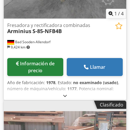
1
/
4
Fresadora y rectificadora combinadas
Arminius
S-85-NFB4B
Bad Sooden-Allendorf
9,424 km
Información de
Llamar
precio
Año de fabricación:
1978
, Estado:
no examinado (usado)
,
número de máquina/vehículo:
1177
, Potencia nominal:
aproximadamente 18 kW Ancho de trabajo: 140 mm
Cedpfx Asiw D T Iegqorf Sistema de avance inferior: Cinta
Clasificado
transportadora inferior: 8800 x 60 mm Cinta
transportadora para accesorio delantero: 8800 x 40 mm
Sistema de avance superior: Cinta transportadora
superior: 7140 x 40 mm Unidades: Pos. 1: Pre-lijadora, 2,2