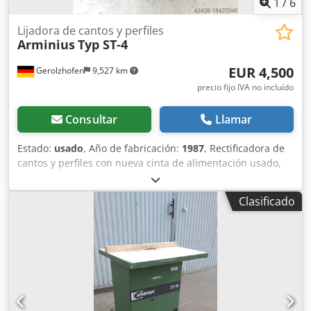
1
/
6
Lijadora de cantos y perfiles
Arminius
Typ ST-4
EUR 4,500
Gerolzhofen
9,527 km
precio fijo IVA no incluído
Consultar
Llamar
Estado:
usado
, Año de fabricación:
1987
, Rectificadora de
cantos y perfiles con nueva cinta de alimentación usado,
excelente estado, poco uso, equipamiento de primera
Crodpfx Aovwfx Ijgqef Marca Arminius Tipo ST-4
Clasificado
Construido en 1987 número de máquina 1948
Alimentación por cinta con rodillos de presión superiores y
transportador de rodillos de apoyo Zapata de lijado
controlada por inserción - intercambiable para cuerpo de
lijado de perfiles Husillo de rectificado de perfiles con
control de velocidad continuo husillo de rectificado 28 x 90
mm 1,5 kW / máx. 1.500 rpm continuamente variable
Altura de paso de la pieza de trabajo 0-100 mm Motor de