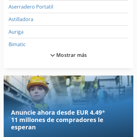
Aserradero Portatil
Astilladora
Auriga
Bimatic
Mostrar más
Brusa
Casolin
Centauro
Felder Ad 741
Felder Af 14
Anuncie ahora desde EUR 4.49
*
11 millones de compradores
le
Haubold
esperan
Jrion