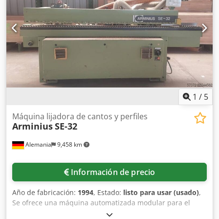
kW, 3000 RPM Pos. 2: Unidad de fresado, 3 kW, 6000 RPM
Pos. 3: Unidad de fresado, 5,5 kW, 6000 RPM Pos. 5: Unidad
de lijado con banda, 2,2 kW, 120 x 2060 Pos. 8: Unidad de
lijado con banda, 2,2 kW, 120 x 2060 / Banda de lijado para
marcos Pos. 4, 6, 7, 9: Unidades de perfilado y escuadría
de bordes Conexión de aspiración: 5 x 100 mm, 1 x 120
mm
1
/
5
Máquina lijadora de cantos y perfiles
Arminius
SE-32
Alemania
9,458 km
Información de precio
Año de fabricación:
1994
, Estado:
listo para usar (usado)
,
Se ofrece una máquina automatizada modular para el
lijado de perfiles y cantos mediante bandas abrasivas,