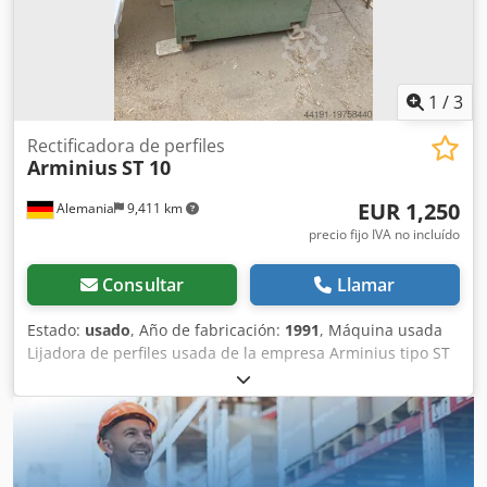
1
/
3
Rectificadora de perfiles
Arminius
ST 10
EUR 1,250
Alemania
9,411 km
precio fijo IVA no incluído
Consultar
Llamar
Estado:
usado
, Año de fabricación:
1991
, Máquina usada
Lijadora de perfiles usada de la empresa Arminius tipo ST
10 Año de construcción: 1991 No. de matrícula: 0-290-02-
1567 Codpfx Aew I Unkjgqsrf Potencia del motor: 1,1 kW
Ajuste del husillo: 0° - 135 Superficie de la mesa: 1000 x
800 mm sin objetos visibles en la superficie de la mesa
Disponibilidad: a corto plazo Localización: Röllbach