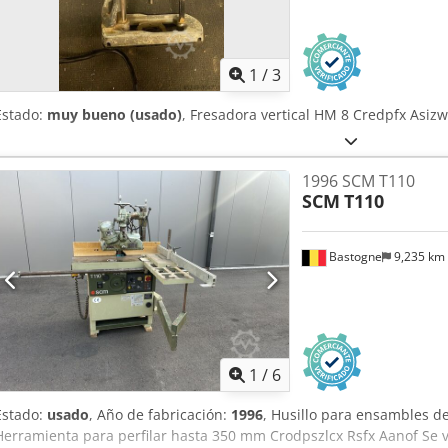
1
/
3
Estado:
muy bueno (usado)
, Fresadora vertical HM 8 Credpfx Asiz
1996 SCM T110
SCM
T110
Bastogne
9,235 km
1
/
6
Estado:
usado
, Año de fabricación:
1996
, Husillo para ensambles d
Herramienta para perfilar hasta 350 mm Crodpszlcx Rsfx Aanof Se 