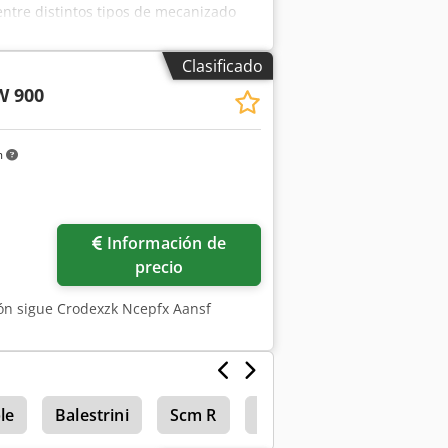
ntre distintos tipos de mecanizado
odillo copiador central y un rodillo de
piezas de trabajo fijadas en una
Clasificado
y el rodillo de presión automáticos
W 900
disponible para trabajos individuales
ramienta y el soporte: 915 mm
áximo entre la mesa y el husillo: 300
m
husillo: 10.000/20.000 rpm
del motor principal: 4 kW Potencia del
tilla: 1,5-12 m/min Número de topes de
690 x 1100 x 1890 mm Peso: 650 kg
Información de
precio
ión sigue Crodexzk Ncepfx Aansf
le
Balestrini
Scm R
Scheer