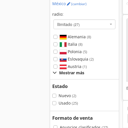
México
(cambiar)
radio:
Ilimitado
(27)
Alemania
(8)
Italia
(8)
Polonia
(5)
Eslovaquia
(2)
Austria
(1)
Mostrar más
Estado
Nuevo
(2)
Usado
(25)
Formato de venta
Martin
Haffner Gl 179
Haffner
Comec
Anuncios clasificados
(27)