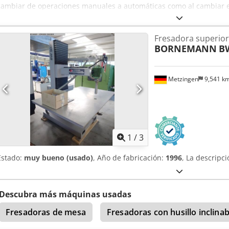
cambiar de operaciones manuales a automáticas como al cambiar e
automático. El avance automático de la plantilla (compuesto de un r
presión) fue desarrollado por SCM para guiar automáticamente las 
Fresadora superior
plantilla a través de la herramienta de fresado. El rodillo copiador 
BORNEMANN
B
pueden desmontarse en cuestión de segundos, dejando la máquina 
y producciones especiales a mano. Distancia entre el eje de la her
Recorrido del husillo: 105 mm Recorrido de la mesa: 180 mm Paso m
Metzingen
9,541 k
mm Cjdpfx Aszk N Nysanjrf Portaherramientas: MK 2 Velocidad del 
Dimensiones de la mesa con extensiones: 1510 x 1170 mm Potencia 
motor de avance de plantilla: 0,14 kW Velocidad de avance de plan
profundidad regulables en revólver: 6 Dimensiones aproximadas: 1
Disponibilidad: inmediata Ubicación: 63934 Röllbach
1
/
3
Estado:
muy bueno (usado)
, Año de fabricación:
1996
, La descripc
Descubra más máquinas usadas
Fresadoras de mesa
Fresadoras con husillo inclinab