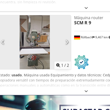
encuentra, sin limpieza ni revisión.
Máquina router
SCM
R 9
Röllbach
9,467 km
1
/
2
Estado:
usado
, Máquina usada Equipamiento y datos técnicos: Cedp
copiadora versátil con tiempos de preparación extremadamente cor
operaciones manuales a automáticas como en la transición entre di
avance automático de la plantilla (compuesto por un rodillo copiador
desarrollado por SCM para guiar automáticamente las piezas fijadas 
herramienta de fresado. El rodillo copiador y el rodillo de presión
cuestión de segundos, permitiendo así el uso de la máquina para tr