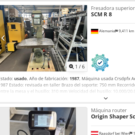
Fresadora superior
SCM
R 8
Alemania
9,411 km
1
/
6
Estado:
usado
, Año de fabricación:
1987
, Máquina usada Crsdpfx Ae
1987 Estado: revisada en taller Brazo del soporte: 750 mm Recorri
entre la mesa y el husillo: 310 mm Velocidad del husillo: 10.000/20
Sujeción de la herramienta mediante pinza portaherramientas Con
conexión de aire comprimido Dimensiones exteriores: 905 x 1380 x
Máquina router
a convenir Ubicación: Hochheim
Origin Shaper
S
Raasdorf bei Wien
1