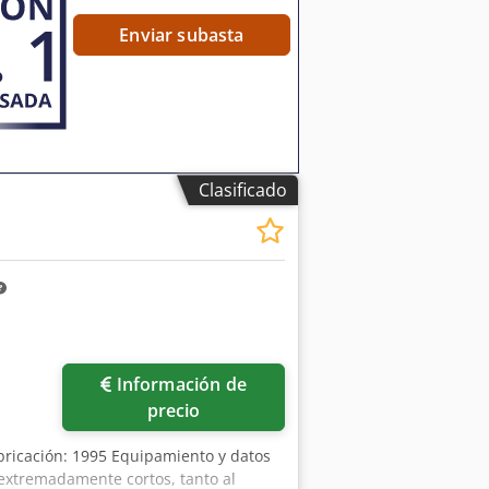
lumna: 915 mm Recorrido del husillo:
esa y el husillo: 300 mm
Enviar subasta
 Dimensiones de la mesa con
 motor de avance de plantilla: 0,14
s de profundidad ajustables del
 650 kg Disponibilidad: inmediata
Clasificado
Información de
precio
ricación: 1995 Equipamiento y datos
 extremadamente cortos, tanto al