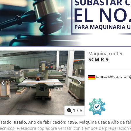
realizados a mano. Distancia entre el eje de la herramienta y la co
105 mm Recorrido de la mesa: 180 mm Máxima distancia entre la m
Portaherramientas: MK 2 Velocidad del husillo: 10.000/20.000 rpm
ampliaciones: 1510 x 1170 mm Potencia del motor: 4 kW Potencia del
kW Velocidad de avance de plantilla: 1,5-12 m/min Número de tope
revólver: 6 Dimensiones aproximadas: 1690 x 1100 x 1890 mm Peso:
Ubicación: 63934 Röllbach
Máquina router
SCM
R 9
Röllbach
9,467 km
1
/
6
Estado:
usado
, Año de fabricación:
1995
, Máquina usada Año de fab
técnicos: Fresadora copiadora versátil con tiempos de preparación