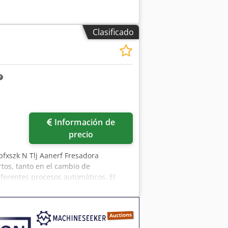
Clasificado
Pedir más fotos
Información de
precio
fxszk N Tlj Aanerf Fresadora
tos, tanto en el cambio de
ferentes procesos automáticos. El
 central y un rodillo de presión) fue
en una plantilla a lo largo de la
 automáticos pueden retirarse en
abajos individuales y especiales