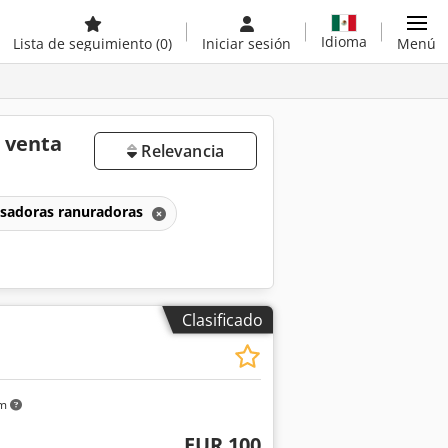
Idioma
Lista de seguimiento
(0)
Iniciar sesión
Menú
 venta
Relevancia
esadoras ranuradoras
Clasificado
km
EUR 100