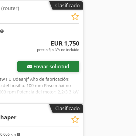
Clasificado
 (router)
EUR 1,750
precio fijo IVA no incluído
Enviar solicitud
w I U Udeanjf Año de fabricación:
do del husillo: 100 mm Paso máximo
.000 rpm Potencia del motor: 2,2/3,3 kW
 dispositivo de soplado mediante
 1600 mm Peso: 533 kg Disponibilidad:
Clasificado
chaper
0,006 km