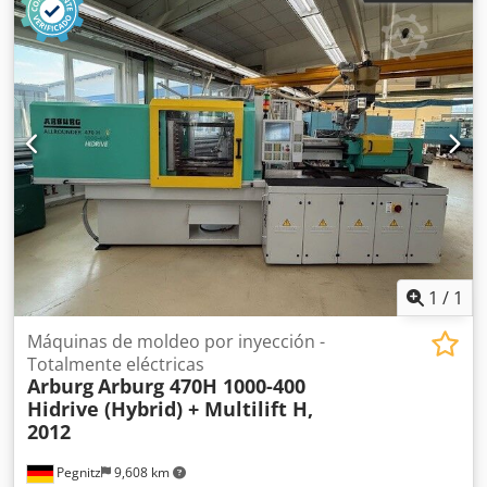
1
/
1
Máquinas de moldeo por inyección -
Totalmente eléctricas
Arburg
Arburg 470H 1000-400
Hidrive (Hybrid) + Multilift H,
2012
Pegnitz
9,608 km