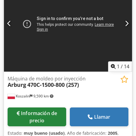
estrictamente neto
1
/
14
Máquina de moldeo por inyección
Arburg
470C-1500-800 (257)
Koszalin
9,590 km
Información de
Llamar
precio
Estado:
muy bueno (usado)
, Año de fabricación:
2005
,