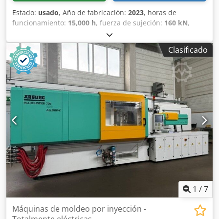
Estado:
usado
, Año de fabricación:
2023
, horas de
funcionamiento:
15,000 h
, fuerza de sujeción:
160 kN
,
volumen de desplazamiento:
23 cm³
, presión de inyección:
2,500 bar
, peso total:
6,000 kg
, diámetro del transportador
Clasificado
de tornillo:
18 mm
, Base de carga: FCA Pegnitz Tiempo de
entrega: a convenir Chjdpfjzp R Izex Al Isa Condiciones de
pago: 100% antes de hacerse cargo de la máquina, neto
1
/
7
Máquinas de moldeo por inyección -