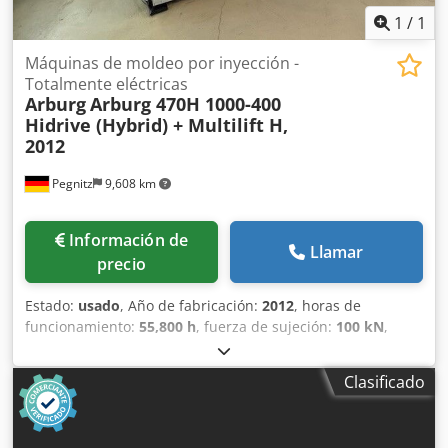
1
/
1
Máquinas de moldeo por inyección -
Totalmente eléctricas
Arburg
Arburg 470H 1000-400
Hidrive (Hybrid) + Multilift H,
2012
Pegnitz
9,608 km
Información de
Llamar
precio
Estado:
usado
, Año de fabricación:
2012
, horas de
funcionamiento:
55,800 h
, fuerza de sujeción:
100 kN
,
volumen de desplazamiento:
201 cm³
, presión de
inyección:
2,000 bar
, peso total:
5,400 kg
, diámetro del
Clasificado
transportador de tornillo:
40 mm
, Flete: ex location Cedpfx
Aleylpyve Ioha Plazo de entrega: a convenir Condiciones de
pago: 100% antes de la aceptación de la máquina,