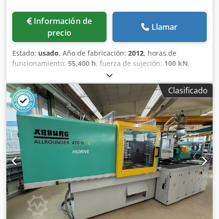
Información de
Llamar
precio
Estado:
usado
, Año de fabricación:
2012
, horas de
funcionamiento:
55,400 h
, fuerza de sujeción:
100 kN
,
volumen de desplazamiento:
201 cm³
, presión de
inyección:
2,000 bar
, peso total:
5,400 kg
, diámetro del
Clasificado
transportador de tornillo:
40 mm
, Flete: ex location Plazo
de entrega: a convenir Csdpfx Aljylpy Ao Ieha Condiciones
de pago: 100% antes de la aceptación de la máquina,
estrictamente neto