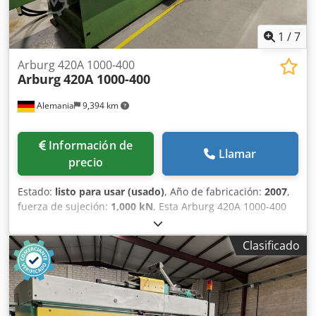
1
/
7
Arburg 420A 1000-400
Arburg
420A 1000-400
Alemania
9,394 km
Información de
Llamar
precio
Estado:
listo para usar (usado)
, Año de fabricación:
2007
,
fuerza de sujeción:
1,000 kN
, Esta Arburg 420A 1000-400
se fabricó en 2007. Cuenta con movimientos principales
electromecánicos mediante servoaccionamientos, una
Clasificado
unidad de plastificación modular con control de
temperatura adaptable y un sistema de sujeción de doble
palanca de cinco puntos con ajuste servoeléctrico. El
sistema de control Selogica mejora la eficacia operativa. Si
está buscando obtener capacidades de moldeo por