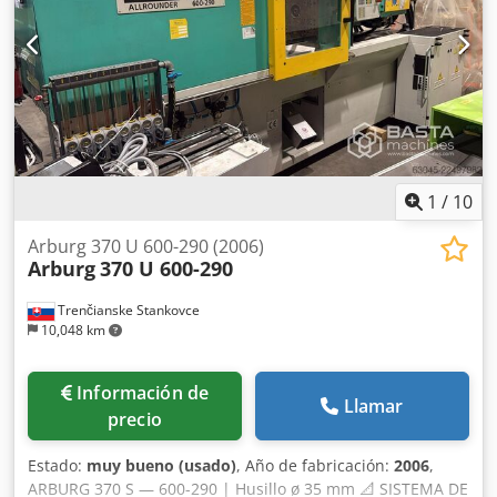
1
/
10
Arburg 370 U 600-290 (2006)
Arburg
370 U 600-290
Trenčianske Stankovce
10,048 km
Información de
Llamar
precio
Estado:
muy bueno (usado)
, Año de fabricación:
2006
,
ARBURG 370 S — 600-290 | Husillo ø 35 mm 📐 SISTEMA DE