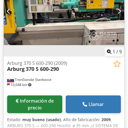
bar Caudal de inyección máximo: 140 cm³/s Caudal de
inyección con acumulador: 430 cm³/s Presión de
contrapresión máxima: 350 / 200 bar Velocidad máxima del
husillo: 54 m/min Par máximo del husillo: 380 Nm Fuerza
de presión del cabezal: 60 kN Carrera de retracción del
cabezal: 240 mm Zonas de calentamiento / potencia: 4
zonas / 5,8 kW Calentamiento del cabezal: 0,6 kW Volumen
del depósito: 50 l 📦 DIMENSIONES Y PESO Capacidad de
aceite: 135 l Peso neto: 3.300 kg Conexión eléctrica: 80 A
1
/
9
Arburg 370 S 600-290 (2009)
Arburg
370 S 600-290
Trenčianske Stankovce
10,048 km
Información de
Llamar
precio
Estado:
muy bueno (usado)
, Año de fabricación:
2009
,
ARBURG 370 S — 600-290 Husillo: ø 35 mm 📐 SISTEMA DE