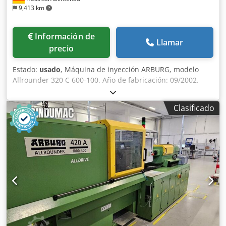
9,413 km
Información de
Llamar
precio
Estado:
usado
, Máquina de inyección ARBURG, modelo
Allrounder 320 C 600-100. Año de fabricación: 09/2002.
Fuerza de cierre: 60 toneladas. Diámetro del husillo: 25
mm. La máquina se desmontará el 17.08.2026 y se
Clasificado
transportará a nuestro almacén o directamente a sus
instalaciones. Chsdpfxezqglro Al Ija