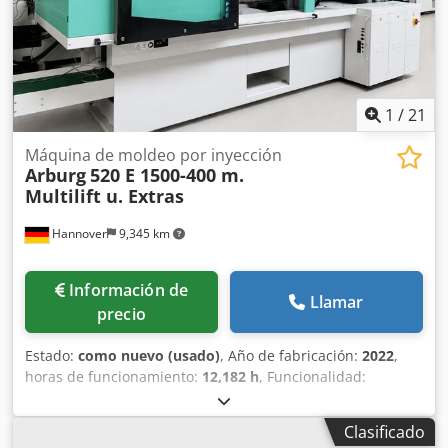
1
/
21
Máquina de moldeo por inyección
Arburg
520 E 1500-400 m.
Multilift u. Extras
Hannover
9,345 km
Información de
Llamar
precio
Estado:
como nuevo (usado)
, Año de fabricación:
2022
,
horas de funcionamiento:
12,182 h
, Funcionalidad:
totalmente funcional
, número de máquina/vehículo:
259303
, fuerza de sujeción:
1,500 kN
, diámetro del tornillo:
Clasificado
40 mm
, espacio libre entre las columnas:
520 mm
,