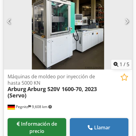
906/00, unidad de inyección de 60 en posición en L:
unidad desplazada 70 mm hacia abajo, incluyendo plano
de separa
1
/
5
Máquinas de moldeo por inyección de
hasta 5000 KN
Arburg
Arburg 520V 1600-70, 2023
(Servo)
Pegnitz
9,608 km
Información de
Llamar
precio