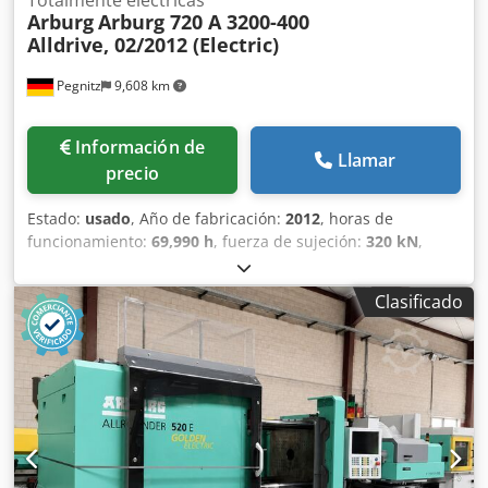
Totalmente eléctricas
Arburg
Arburg 720 A 3200-400
Alldrive, 02/2012 (Electric)
Pegnitz
9,608 km
Información de
Llamar
precio
Estado:
usado
, Año de fabricación:
2012
, horas de
funcionamiento:
69,990 h
, fuerza de sujeción:
320 kN
,
volumen de desplazamiento:
154,314 cm³
, presión de
inyección:
25,001,280 bar
, peso total:
14,500 kg
, diámetro
Clasificado
del transportador de tornillo:
3,550 mm
, Base de carga:
FCA Pegnitz Cjdsxl Hi Tepfx Al Isha Tiempo de entrega: a
convenir Condiciones de pago: 100% antes de hacerse
cargo de la máquina, neto