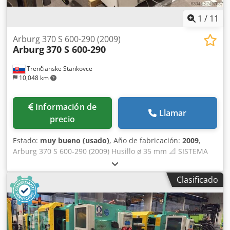
1
/
11
Arburg 370 S 600-290 (2009)
Arburg
370 S 600-290
Trenčianske Stankovce
10,048 km
Información de
Llamar
precio
Estado:
muy bueno (usado)
, Año de fabricación:
2009
,
Arburg 370 S 600-290 (2009) Husillo ø 35 mm 📐 SISTEMA
DE CIERRE Fuerza de cierre: 600 kN Csdezrv Eqopfx Al Ioha
Fuerza de apertura: 38 kN Fuerza de apertura /
Clasificado
aumentada: 24 / 160 kN Carrera de apertura: 400 mm
Altura mínima del molde: 200 mm Abertura máxima del
molde: 600 mm Distancia entre las barras de los pistones:
370 × 370 mm Dimensiones de la platina: 510 × 510 mm
Peso de la mitad móvil del molde: 360 kg Fuerza de