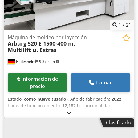
1
/
21
Máquina de moldeo por inyección
Arburg
520 E 1500-400 m.
Multilift u. Extras
Hildesheim
9,370 km
Información de
Llamar
precio
Estado:
como nuevo (usado)
, Año de fabricación:
2022
,
horas de funcionamiento:
12,182 h
, Funcionalidad:
totalmente funcional
, número de máquina/vehículo:
259303
, fuerza de sujeción:
1,500 kN
, diámetro del tornillo:
Clasificado
40 mm
, espacio libre entre las columnas:
520 mm
,
volumen de desplazamiento:
201 cm³
, presión de
inyección:
2,000 bar
, peso de inyección:
184 g
, Máquina de