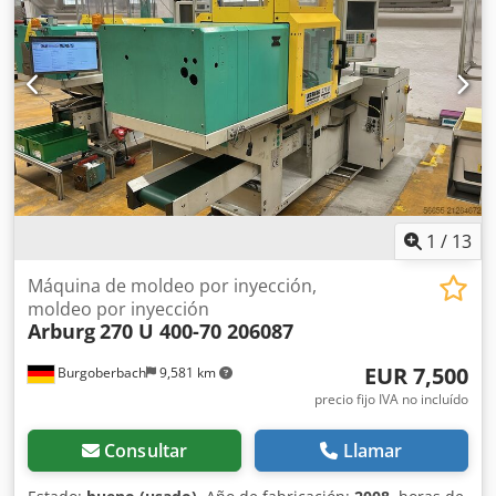
columnas: 270 x 270 mm Diámetro del husillo: 25 mm
Volumen de inyección: 39 ccm Dcedoxgiaqopfx Agfsk Peso
de inyección: 36 g para PS Equipamiento: cinta
transportadora, picker de colada, extracción de núcleo,
Euromap ¡Tras inspección completa! ¡REDUCCIÓN DE
PRECIO DE 6.500 A 5.500 EUR!
1
/
13
Máquina de moldeo por inyección,
moldeo por inyección
Arburg
270 U 400-70 206087
EUR 7,500
Burgoberbach
9,581 km
precio fijo IVA no incluído
Consultar
Llamar