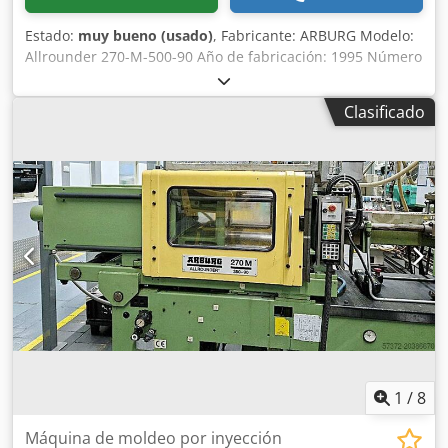
Estado:
muy bueno (usado)
, Fabricante: ARBURG Modelo:
Allrounder 270-M-500-90 Año de fabricación: 1995 Número
de serie: 164822 Sistema de control: Unidad de control:
Arburg Multronica Dodpfex Eitbsx Agfjck Unidad de
Clasificado
inyección: Tipo de inyección: unidad de inyección vertical
Diámetro del husillo: Ø 20 mm Unidad de cierre: Fuerza de
cierre: 500 kN Equipamiento adicional: Pick system:
sistema de extracción de piezas Divider chute: canal de
separación / canal selectivo Carcasa: carcasa de protección
completa (enclosure)
1
/
8
Máquina de moldeo por inyección