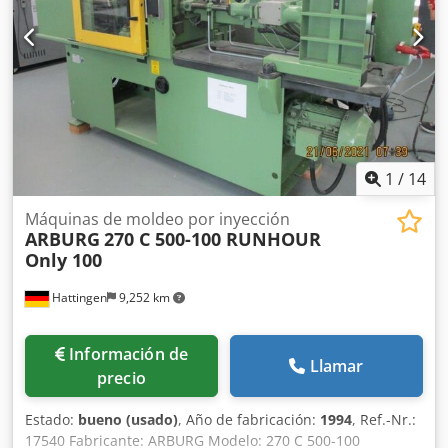
Fabricante: ARBURG Tipo: Multilift Número de ejes: robot
extractor de 3 ejes Transporte de piezas moldeadas: Cinta
transportadora de ciclo – largo/ancho: 2.000 × 800 mm
1
/
14
Máquinas de moldeo por inyección
ARBURG
270 C 500-100 RUNHOUR
Only 100
Hattingen
9,252 km
Información de
Llamar
precio
Estado:
bueno (usado)
, Año de fabricación:
1994
, Ref.-Nr.:
17540 Fabricante: ARBURG Modelo: 270 C 500-100