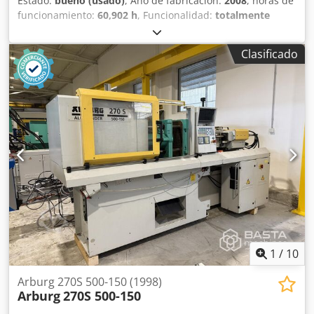
Estado:
bueno (usado)
, Año de fabricación:
2008
, horas de
funcionamiento:
60,902 h
, Funcionalidad:
totalmente
funcional
, número de máquina/vehículo:
206087
, fuerza
de sujeción:
400 kN
, diámetro del tornillo:
22 mm
,
Clasificado
volumen de desplazamiento:
34 cm³
, A la venta se ofrece
una máquina de moldeo por inyección de la marca Arburg,
modelo 270 U 400-70. La máquina está plenamente
funcional y lista para su uso inmediato. Datos técnicos:
Año de fabricación: 08 / 2007 Horas de funcionamiento
automáticas: 60.902 h Número de serie: 206087 Tensión de
servicio: 400 V Tensión de control: 230 V (~ 50 Hz) / 24 V
Corriente nominal: 82 A / 39 A Fuerza de cierre: 400 kN
Distancia entre columnas: 270 mm x 270 mm Unidad de
inyección: tamaño 70 Diámetro de husillo: 22 mm Control:
Selogica Dedpfx Ageyk Tlajfsck Accesorios incluidos:
Extracción de núcleo, cierre de aguja neumático, Canal de
selección
1
/
10
Arburg 270S 500-150 (1998)
Arburg
270S 500-150