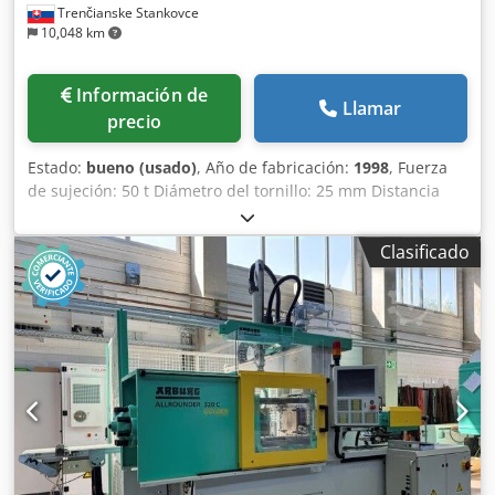
Trenčianske Stankovce
10,048 km
Información de
Llamar
precio
Estado:
bueno (usado)
, Año de fabricación:
1998
, Fuerza
de sujeción: 50 t Diámetro del tornillo: 25 mm Distancia
entre columnas V: 270 mm Distancia entre columnas H:
270 mm Dsdexl Hpgepfx Agfock Tipo: Horizontal
Clasificado
Accionamiento: Hidráulico