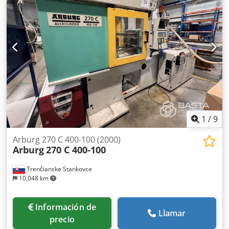
1
/
9
Arburg 270 C 400-100 (2000)
Arburg
270 C 400-100
Trenčianske Stankovce
10,048 km
Información de
Llamar
precio