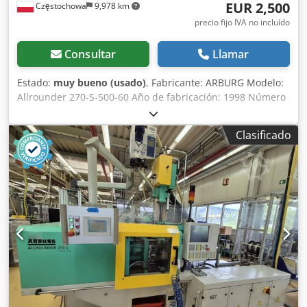
valores reales • Boosten (activación de las boquillas de
EUR 2,500
Częstochowa
9,978 km
canal caliente con aumento de temperatura) -
precio fijo IVA no incluído
Precalentamiento • Página configurable libremente para
parámetros de arranque (ajuste de ciclos con otros
Consultar
Llamar
parámetros en lugar de los parámetros de producción) •
Combinación de enchufes: 1 x CEE y 1 x Schuko •
Estado:
muy bueno (usado)
, Fabricante: ARBURG Modelo:
Distribuidor de enchufes: (3 x CEE y 3 x Schuko) • 12
Allrounder 270-S-500-60 Año de fabricación: 1998 Número
circuitos de control de calefacción eléctricos, cada uno de
de serie: 173062 Sistema de control: Arburg Selogica
2 kW (230 V) • Potencia aumentada para los circuitos de
Diámetro del husillo: 18 mm Dcodpfsx Eiq Hox Agfsk
control de calefacción 1-6, a 3,5 kW / 230 V cada uno •
Clasificado
Sistemas conectados (CPU Ethernet, preparado para el 4º
servicio - mantenimiento remoto) • Interfaz de robot
Euromap 67 • Interfaz de coloración • Multilift Select /
Montaje transversal, capacidad de manipulación de 6 kg •
3 ejes CNC que pueden moverse simultáneamente /
Incluye válvula neumática / equipo de vacío y eje C (eje de
inclinación) • Control neumático • Accionamientos
servoeléctricos para los ejes X, Y y Z • Recorrido: z-1400
mm / X-400 mm / y-800 mm / c-eje de inclinación
neumático, 0-90°, 13 Nm / Peso 1,2 kg • Con equipamiento
especial • Eje X ampliado a 600 mm / Eje Y ampliado a 1000
mm / Eje C con topes finales monitorizados • Altura de