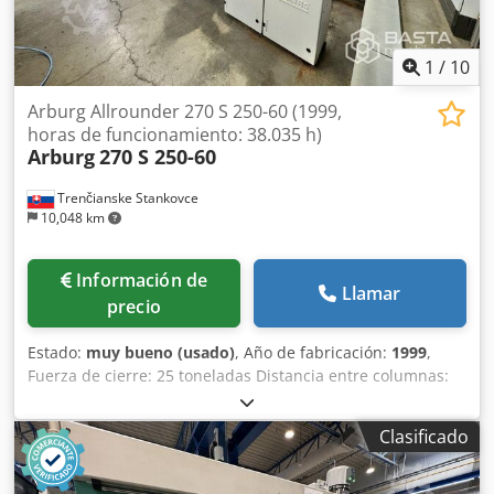
1
/
10
Arburg Allrounder 270 S 250-60 (1999,
horas de funcionamiento: 38.035 h)
Arburg
270 S 250-60
Trenčianske Stankovce
10,048 km
Información de
Llamar
precio
Estado:
muy bueno (usado)
, Año de fabricación:
1999
,
Fuerza de cierre: 25 toneladas Distancia entre columnas:
270x270 mm Apertura máx.: 275 mm Min. Dcjdpjvl Skgsfx
Agfjk Altura de molde: 200 mm Tamaño de placa: 400 x 400
Clasificado
mm Diámetro del husillo: 18 mm Volumen de inyección: 20
cm³ Peso del disparo: 17 g Presión de inyección: 2500 bar
Horas de funcionamiento: 38.035 h