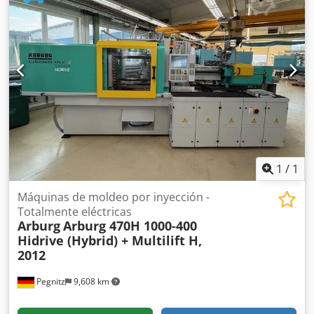
hacerse cargo de la máquina, neto Dedpfx Aey N Eccogfsck
1
/
1
Máquinas de moldeo por inyección -
Totalmente eléctricas
Arburg
Arburg 470H 1000-400
Hidrive (Hybrid) + Multilift H,
2012
Pegnitz
9,608 km