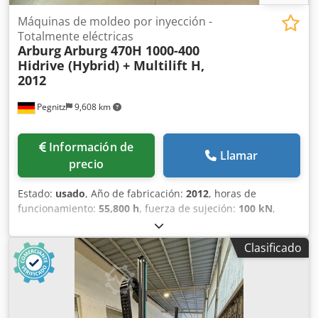
Máquinas de moldeo por inyección -
Totalmente eléctricas
Arburg
Arburg 470H 1000-400
Hidrive (Hybrid) + Multilift H,
2012
Pegnitz
9,608 km
Información de
Llamar
precio
Estado:
usado
, Año de fabricación:
2012
, horas de
funcionamiento:
55,800 h
, fuerza de sujeción:
100 kN
,
volumen de desplazamiento:
201 cm³
, presión de
inyección:
2,000 bar
, peso total:
5,400 kg
, diámetro del
Clasificado
transportador de tornillo:
40 mm
, Flete: ex location
Dedeylpyvjpfx Agfock Plazo de entrega: a convenir
Condiciones de pago: 100% antes de la aceptación de la
máquina, estrictamente neto