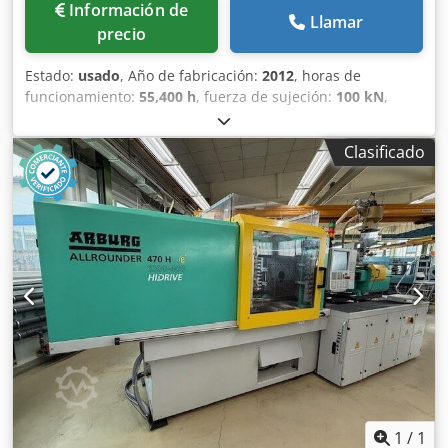
Información de
Llamar
precio
Estado:
usado
, Año de fabricación:
2012
, horas de
funcionamiento:
55,400 h
, fuerza de sujeción:
100 kN
,
volumen de desplazamiento:
201 cm³
, presión de
inyección:
2,000 bar
, peso total:
5,400 kg
, diámetro del
Clasificado
transportador de tornillo:
40 mm
, Flete: ex location Dedpfx
Agsylpy Aefjck Plazo de entrega: a convenir Condiciones de
pago: 100% antes de la aceptación de la máquina,
estrictamente neto
1
/
1