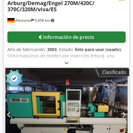
Arburg/Demag/Engel
270M/420C/
370C/320M/viva/ES
Alemania
9,458 km
Información de precio
Año de fabricación:
2003
, Estado:
listo para usar (usado)
,
Ocho máquinas de moldeo por inyección Arburg, una
máquina de moldeo por inyección Engel y una máquina de
moldeo por inyección Demag están disponibles. 1) Arburg
Clasificado
270M 350-90, año de fabricación: 1996, horas de
funcionamiento: aprox. 110,000h. 2) Arburg 270M 350-90
U, año de fabricación: 1998, horas de funcionamiento:
aprox. 108,000h. 3) Arburg 270M 350-90, año de
fabricación: 1992, horas de funcionamiento: aprox.
178,000h. 4) Arburg 420C 1000-250, año de fabricación:
1995, horas de funcionamiento: aprox. 96,000h. 5) Arburg
370C 800-225, año de fabricación: 1992, horas de
funcionamiento: aprox. 156,000h. 6) Arburg 320M 500-90,
año de fabricación: 1991, horas de funcionamiento: aprox.