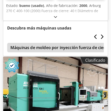
Estado:
bueno (usado)
, Año de fabricación:
2000
, Arburg
270 C 400-100 (2000) Fuerza de cierre: 40 t Diámetro de
husillo: 20 mm Distancia entre columnas: 270 x 269 mm
Peso: 25 g Tipo: horizontal Dcsdpfexqfi Aox Agfsk
Accionamiento: hidráulico Horas: 138000 h
Descubra más máquinas usadas
a
Máquinas de moldeo por inyección fuerza de cierre 
Clasificado