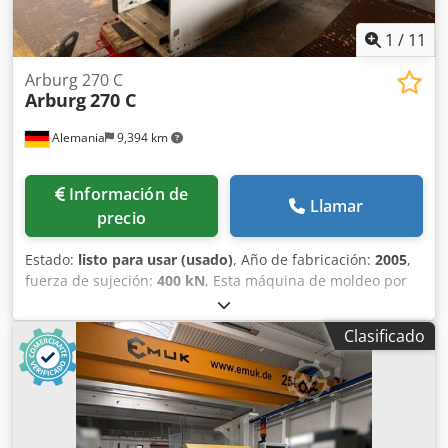
1
/
11
Arburg 270 C
Arburg
270 C
Alemania
9,394 km
Información de
Llamar
precio
Estado:
listo para usar (usado)
, Año de fabricación:
2005
,
fuerza de sujeción:
400 kN
, Esta máquina de moldeo por
inyección hidráulica Arburg 270 C de 3 ejes se fabricó en
2005. Cuenta con una potencia total conectada de 54 kW y
Clasificado
una cinta transportadora integrada para la descarga de
piezas, lo que garantiza un funcionamiento eficiente. La
máquina cuenta con el marcado CE e incluye un panel de
control Selogica que facilita su manejo. Si busca
capacidades de moldeo por inyección de alta calidad,