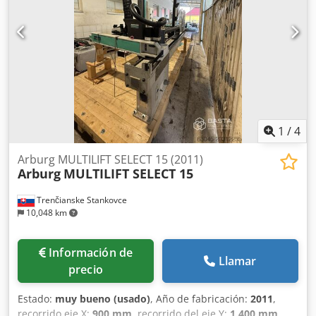
1
/
4
Arburg MULTILIFT SELECT 15 (2011)
Arburg
MULTILIFT SELECT 15
Trenčianske Stankovce
10,048 km
Información de
Llamar
precio
Estado:
muy bueno (usado)
, Año de fabricación:
2011
,
recorrido eje X:
900 mm
, recorrido del eje Y:
1,400 mm
,