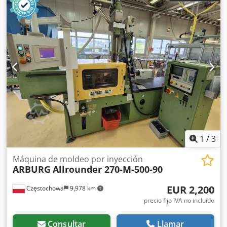
1
/
3
Máquina de moldeo por inyección
ARBURG
Allrounder 270-M-500-90
EUR 2,200
Częstochowa
9,978 km
precio fijo IVA no incluído
Consultar
Llamar