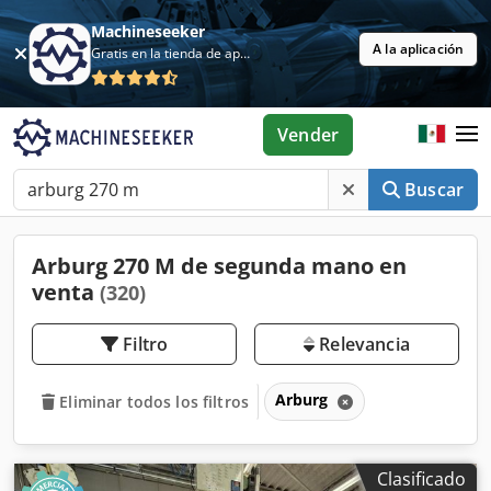
Machineseeker
A la aplicación
Gratis en la tienda de aplicaciones
Vender
Buscar
Arburg 270 M de segunda mano en
venta
(320)
Filtro
Relevancia
Arburg
Eliminar todos los filtros
Clasificado