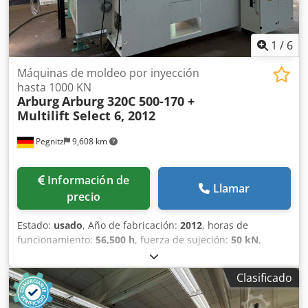
1
/
6
Máquinas de moldeo por inyección
hasta 1000 KN
Arburg
Arburg 320C 500-170 +
Multilift Select 6, 2012
Pegnitz
9,608 km
Información de
Llamar
precio
Estado:
usado
, Año de fabricación:
2012
, horas de
funcionamiento:
56,500 h
, fuerza de sujeción:
50 kN
,
volumen de desplazamiento:
59 cm³
, presión de inyección:
2,500 bar
, peso total:
2,900 kg
, diámetro del transportador
Clasificado
de tornillo:
25 mm
, Base de carga: FCA Pegnitz Tiempo de
entrega: a convenir Condiciones de pago: 100% antes de