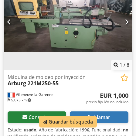
1
/
8
Máquina de moldeo por inyección
Arburg
221M250-55
EUR 1,000
Villeneuve-la-Garenne
9,073 km
precio fijo IVA no incluído
Consultar
Llamar
Guardar búsqueda
Estado:
usado
, Año de fabricación:
1996
, Funcionalidad:
no