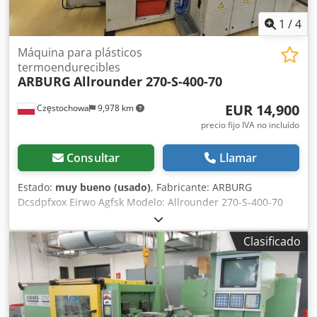
paso
1
/
4
Máquina para plásticos
termoendurecibles
ARBURG
Allrounder 270-S-400-70
EUR 14,900
Częstochowa
9,978 km
precio fijo IVA no incluído
Consultar
Llamar
Estado:
muy bueno (usado)
, Fabricante: ARBURG
Dcsdpfxox Eirwo Agfsk Modelo: Allrounder 270-S-400-70
Año de fabricación: 2010 Número de serie: 214269 Sistema
de control: Sistema de control: Arburg Selogica Direct
Clasificado
Panel de operador: terminal de operador Armarios de
control: armarios completos de control y alimentación
Parámetros de la unidad de cierre: Fuerza de cierre: 400
kN Parámetros de la unidad de inyección: Diámetro del
husillo: 18 mm Sistema de manipulación de piezas: