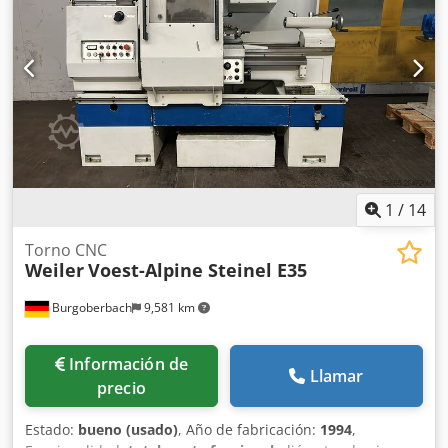
1
/
14
Torno CNC
Weiler
Voest-Alpine Steinel E35
Burgoberbach
9,581 km
Información de
Llamar
precio
Estado:
bueno (usado)
, Año de fabricación:
1994
,