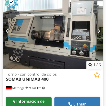
FAGOR 8055. año de fabricación: 2007. incluye: Cjdpfx Aov
Nquleggeha plato de autocentrado. transportador de
virutas. torreta manual con acoplamiento CAPTO C4. serie
de portaherramientas. serie de mordazas. manuales y
certificado CE.
1
/
6
Torno - con control de ciclos
SOMAB
UNIMAB 400
Metzingen
9,541 km
Información de
Llamar