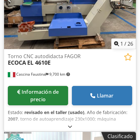
1
/
26
Torno CNC autodidacta FAGOR
ECOCA
EL 4610E
Cascina Faustina
9,700 km
Información de
Llamar
precio
Estado:
revisado en el taller (usado)
, Año de fabricación:
2007
, torno de autoaprendizaje 230x1000; máquina
reacondicionada con revisión y ajuste general, y
sustitución de tornillos y cojinetes del eje Z y cojinetes del
Clasificado
eje X. diámetro de paso de la barra: 58 mm. control CNC