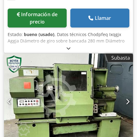
Información de
Llamar
precio
Estado:
bueno (usado)
, Datos técnicos Chodpfeq Ixqgjx
Aggja Diámetro de giro sobre bancada 280 mm Diámetro
de giro sobre soporte 170 mm Longitud de giro: 680
Velocidad de giro 40 - 1500 / 9 pasos rpm Diámetro del
Subasta
husillo 35 mm Ajuste del carro superior 150 mm Soporte
del contrapunto MK: 3 Carrera de la caña del contrapunto
95 mm Potencia total requerida 0,9 kW Peso de la máquina
aprox: 410 kg Dimensiones de transporte LxAnxAl:
1,6x0,8x1,4 m