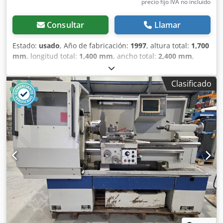
precio fijo IVA no incluído
Consultar
Llamar
Estado:
usado
, Año de fabricación:
1997
, altura total:
1,700
mm
, longitud total:
1,400 mm
, ancho total:
2,400 mm
,
Color: Verde Peso en vacío: 3.000 kg - Año de fabricación:
1997 - Documentación disponible: Sí - Marcado CE: Sí -
Clasificado
Certificado CE: No - Número de serie: 270 - Método de
programación: Teach-in - Altura máxima entre puntos
[mm]: 210 - Diámetro de giro de la mesa [mm]: 420
Cjdpjwnh I Sefx Aggsha - Distancia entre puntos [mm]: 900
- Paso del husillo [mm]: 55 - Velocidad mínima del husillo
[rpm]: 4 - Velocidad máxima del husillo [rpm]: 3000 -
Opciones: Pantalla digital - Tipo de pantalla digital: Weiler
- Control: CNC - Dimensiones de transporte: 1400 mm x
2400 mm x 1700 mm (largo x ancho x alto) - Peso de
transporte [kg]: 3000 kg Información financiera IVA: El
precio indicado no incluye el IVA. IVA/Régimen de margen:
IVA deducible para empresas. Entrega y aceptación de
equipos usados posible en cualquier momento para todos