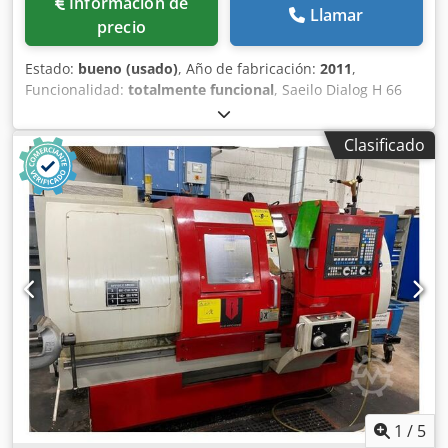
Información de
Llamar
precio
Estado:
bueno (usado)
, Año de fabricación:
2011
,
Funcionalidad:
totalmente funcional
, Saeilo Dialog H 66
Control: Siemens 840DSL con ShopTurn Diámetro de giro
sobre bancada: 600 mm Distancia entre puntos: 2.000 mm
Clasificado
Longitud de torneado: 1.980 mm Velocidades del cabezal:
2 Diámetro del agujero del husillo: 105 mm Velocidad de
giro: 2.500 rpm Cedpey D I Hmjfx Aggjha Potencia: 18,5 kW
1
/
5