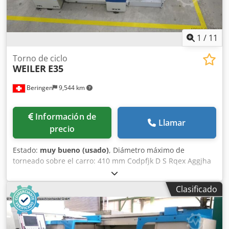
1
/
11
Torno de ciclo
WEILER
E35
Beringen
9,544 km
Información de
Llamar
precio
Estado:
muy bueno (usado)
, Diámetro máximo de
torneado sobre el carro: 410 mm Codpfjk D S Rqex Aggjha
Distancia entre puntos: 1000 mm Velocidades de giro del
husillo: 4-3000 rpm Control: WEILER Varios accesorios
Clasificado
MARCELS MASCHINEN CH