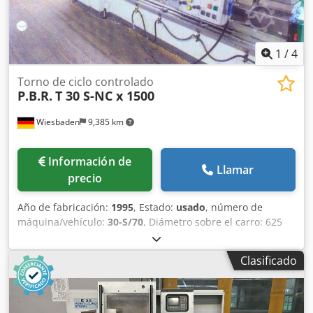
1
/
4
Torno de ciclo controlado
P.B.R.
T 30 S-NC x 1500
Wiesbaden
9,385 km
Información de
Llamar
precio
Año de fabricación:
1995
, Estado:
usado
, número de
máquina/vehículo:
30-S/70
, Diámetro sobre el carro: 625
mm Longitud máxima de torneado: 1500 mm Chjdpfs
Nzhdjx Aggea Diámetro del orificio del husillo: 105 mm
Clasificado
Velocidades del husillo: 6,6 - 2000 rpm Espacio requerido:
4400 x 2050 x 1820 mm Peso: 5200 kg