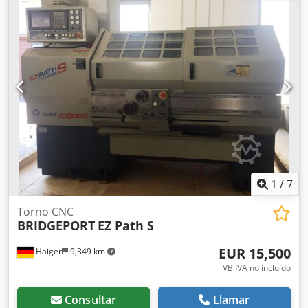
1
/
7
Torno CNC
BRIDGEPORT
EZ Path S
EUR 15,500
Haiger
9,349 km
VB IVA no incluído
Consultar
Llamar