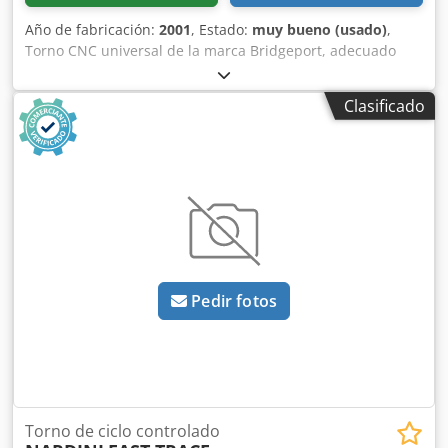
Año de fabricación:
2001
, Estado:
muy bueno (usado)
,
Torno CNC universal de la marca Bridgeport, adecuado
para la fabricación de herramientas, dispositivos,
formación y la construcción de moldes. * Diámetro máximo
Clasificado
de torneado: 430 mm * Control: Fanuc 20T Datos técnicos:
* Diámetro máximo de torneado: 430 mm * Distancia entre
puntos: 1000 mm * Control: Siemens Fanuc 20 T * Luneta:
MK 4 * Estación de herramientas: Multifix * Velocidad de
giro: 1-4000 rpm * Alimentación: 380 V - 7,5 kW Persona de
contacto: Chsdpfx Agofglx Rogea AWM GmbH Sr. Mario
Wurm
Pedir fotos
Torno de ciclo controlado