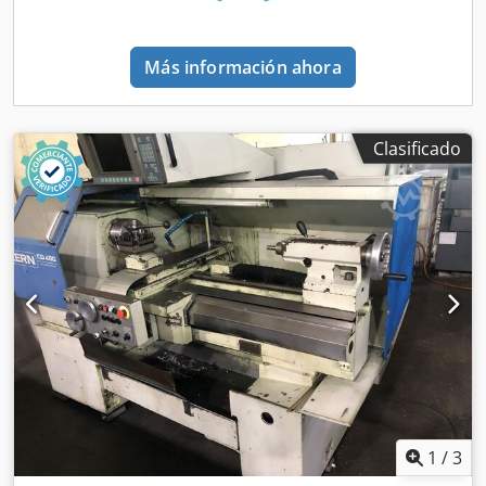
Diámetro del husillo: Ø 56 mm Velocidad del husillo: máx.
3.100 rpm Recorrido del eje X: 280 mm Recorrido del eje Z:
1310 mm Chjdpsv Tc Dtefx Aggea Motor del husillo: 5,5 kW
Más información ahora
Cambiador de herramientas: Sauter Ranuras para
herramientas: 8 Portaherramientas: VDI 30 Incluido en la
oferta: bandeja de virutas, cambiador de herramientas,
mandril de 3 mordazas que incluye 4 * 3 mordazas
Clasificado
intercambiables, centro vivo También disponible: 2*
Portaherramientas de pinza incl. pinzas Varias puntas de
centrado 4* Varios mandriles de 3 mordazas, varias
mordazas intercambiables para mandriles, 8* Portabarras
de mandrinar, 10* Portaherramientas radiales derecho, 3*
Mandriles de taladro, Mordazas de mandrinar suaves El
transporte y la carga se pueden organizar bajo petición y
por un coste adicional. Organizarse en toda Europa.
Precios más IVA Se puede visitar con cita previa.
Contáctanos, nuestro equipo estará encantado de
ayudarte. ¡Permuta o cambio posible! Compra/venta de
máquinas COMPRA/VENTA DE MAQUINARIA DE
PRODUCCIÓN, METALURGIA Y MUCHO MÁS. ¿Necesita una
1
/
3
máquina para trabajar metales de alta calidad y a la vez
asequible para su producción? ¿O quieres vender el tuyo?