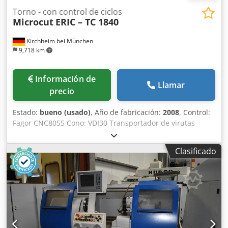
Torno - con control de ciclos
Microcut
ERIC – TC 1840
Kirchheim bei München
9,718 km
Información de
Llamar
precio
Estado:
bueno (usado)
, Año de fabricación:
2008
, Control:
Fagor CNC8055 Cono: VDI30 Transportador de virutas
Cambiador de herramientas: Sauter, tipo revólver, para 8
herramientas Eje Z: 810 mm Eje X: 280 mm Distancia entre
Clasificado
puntos: 1000 mm Plato giratorio: Röhm Duro, diámetro 200
mm Diámetro de torneado sobre el carro: 230 mm
Diámetro de torneado sobre la base: 460 mm Diámetro del
husillo: 56 mm Velocidad de rotación del husillo: máx. 3100
rpm Peso máximo de la pieza: 570 kg Potencia del motor:
18 kW Cjdpfx Agjim H Unegeha Dimensiones de la
máquina: Longitud 3660 mm – Ancho 1870 mm Peso de la