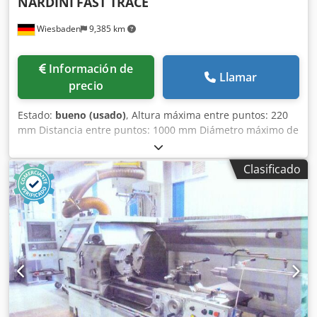
NARDINI
FAST TRACE
Wiesbaden
9,385 km
Información de
Llamar
precio
Estado:
bueno (usado)
, Altura máxima entre puntos: 220
mm Distancia entre puntos: 1000 mm Diámetro máximo de
torneado sobre el carro: 440 mm Diámetro del orificio del
husillo: 52 mm Cono del husillo: tamaño 6 mm Cono de
Clasificado
sujeción de la punta móvil del contrapunto: 4 MK
Velocidades de giro del husillo: 37,5 - 3000 rpm Avances:
7500 mm/min Cedpfx Agjd Scafegsha Pasos de rosca
métrica: Conexión eléctrica: 400 V kW Espacio requerido:
2800 x 1480 x 1570 mm Peso: 2150 kg