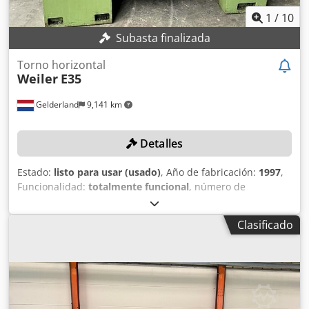
1
/
10
Subasta finalizada
Torno horizontal
Weiler
E35
Gelderland
9,141 km
Detalles
Estado:
listo para usar (usado)
, Año de fabricación:
1997
,
Funcionalidad:
totalmente funcional
, número de
máquina/vehículo:
270
, anchura central:
900 mm
, altura
pico:
210 mm
, velocidad del cabezal (máx.):
3,000 rpm
,
Clasificado
Equipamiento:
Marcado CE
, DETALLES TÉCNICOS Diámetro
de giro sobre bancada: 420 mm Altura de centro: 210 mm
Distancia entre puntos: 900 mm Chsdey Rx A Sjpfx Aggoa
Paso de husillo: 55 mm Velocidad del husillo: 4 - 3.000 rpm
DETALLES DE LA MÁQUINA Tipo de control: Teach-in
Control: CNC EQUIPAMIENTO Visualizador digital (Weiler)