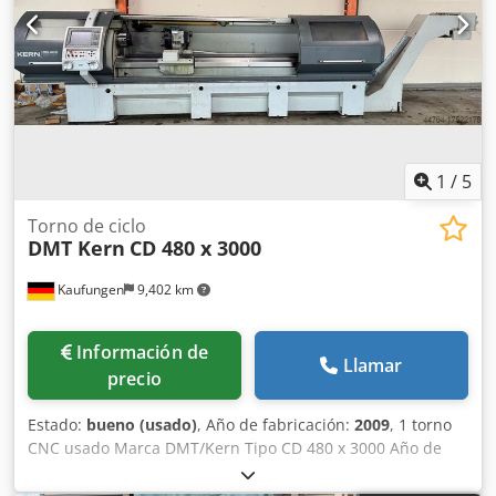
Documentación disponible Marcado CE
1
/
5
Torno de ciclo
DMT Kern
CD 480 x 3000
Kaufungen
9,402 km
Información de
Llamar
precio
Estado:
bueno (usado)
, Año de fabricación:
2009
, 1 torno
CNC usado Marca DMT/Kern Tipo CD 480 x 3000 Año de
construcción 2009 Manual de control Plus 620 Datos
técnicos: Altura del centro 230 mm Diámetro de giro sobre