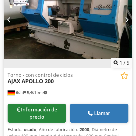
1
/
5
Torno - con control de ciclos
AJAX
APOLLO 200
Bühl
9,461 km
Información de
Llamar
precio
Estado:
usado
, Año de fabricación:
2000
, Diámetro de
volteo 400 mm Longitud de torneado 1000 mm Control