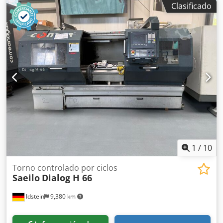
Clasificado
bancada 475 mm Distancia entre centros 3000 mm Plan de
viaje 255 mm Cabezal de husillo DIN 55026/6 Diámetro del
husillo: 82 mm Carga conectada 30 KW Chjdpfsu A Ducex
Aggea Torreta portaherramientas VDI 40 equipado con
revólver Transportador de cinta de listones
¡Documentación completa disponible! ¡La máquina está
lista para usarse y se puede probar en el sitio!
1
/
10
Torno controlado por ciclos
Saeilo
Dialog H 66
Idstein
9,380 km