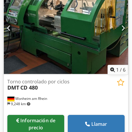
mm Taladrado mandril: 54 Velocidad de rotación: 20 -
la recogida - después de la recepción de la factura
3.000 rpm Cabezal móvil: MK 4 Carreras Eje X: 230 mm
Potencia máx. absorbida: 10 kW Peso máquina: 2100 kg
Codpfxsziy A Ij Aggoha Dotación 46 Spannzangen 173 E
nach DIN 6343 / 46 collets 173 E DIN 6343
1
/
6
Torno controlado por ciclos
DMT
CD 480
Monheim am Rhein
9,248 km
Información de
Llamar
precio