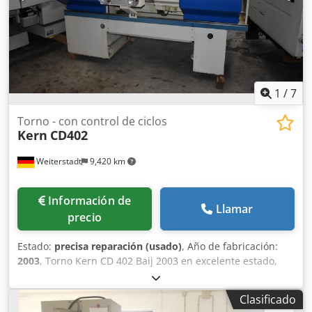
máquina: 2900 kg
1
/
7
Torno - con control de ciclos
Kern
CD402
Weiterstadt
9,420 km
Información de
Llamar
precio
Estado:
precisa reparación (usado)
, Año de fabricación:
2003
, Torno Kern CD 402 Baij 2003 en excelente estado,
pero con problemas en el sistema de control. Chodpfoxn
Axcox Aggoa
Clasificado