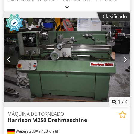
FAGOR Control CNC 8055/B-T Altura de puntos 200 mm
Distancia entre puntos 1000 mm Diámetro de torneado
Clasificado
sobre el carro transversal 210 mm Ancho de bancada 300
mm Diámetro del agujero del husillo 65 mm Velocidades
del husillo 0 - 3000 rpm Niveles de transmisión 2 Avances -
longitudinal 0 - 10.000 mm/min Avances - transversal 0 -
10.000 mm/min Desplazamiento rápido -
longitudinal/transversal 15 m/min Diámetro del manguito
del contrapunto 68 mm Codpevh I T Ajfx Aggsha Carrera
del manguito del contrapunto 155 mm Morse del
contrapunto MK 4 Potencia total requerida 8 kW
Dimensiones L x A x H 3,1 x 1,9 x 1,78 m Accesorios: Plato
de tres garras 200 mmø, portaherramientas MULTIFIX con
varios insertos, dispositivo de refrigeración
1
/
4
MÁQUINA DE TORNEADO
Harrison
M250 Drehmaschine
Weiterstadt
9,420 km