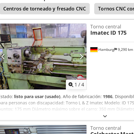
Centros de torneado y fresado CNC
Tornos CNC con
Torno central
Imatec
ID 175
Hamburg
9,290 km
1
/
4
Estado:
listo para usar (usado)
, Año de fabricación:
1986
, Disponib
para personas con discapacidad: Torno L & Z Imatec Modelo: ID 175
puntos: 175 mm Diámetro máximo sobre el carro: 350 mm Diámetr
Distancia entre puntos: 1000 mm Diámetro del orificio del husillo: 
35,5 – 1600 rpm Pantalla digital Portabrocas Plato plano Csdpfx Ag
Torno central
soportes Sistema de refrigeración Potencia del motor: 3 kW Peso: 17