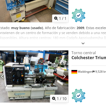
Pedir m
1
/
1
Estado:
muy bueno (usado)
, Año de fabricación:
2009
, Estas excel
provienen de un centro de formación y se venden debido a una rees
disponibles. Altura entre centros: 180 mm Codpfx Agoziuybemjha D
Diámetro de torneado sobre el carro: 360 mm Diámetro de torneado
Ancho del carro: 190 mm Diámetro del orificio del husillo: 42 mm P
Torno central
55027: tamaño 5 Rango de velocidades, 16 pasos: 33 – 2000 rpm Ava
Colchester
Triu
0,4 mm/rev Ídem, 13 pasos transversales: 0,01 – 0,13 mm/rev 27 ros
Whitworth: 4 – 72 pasos/pulgada 18 roscas modulares: 0,3 – 3,5 mód
44 pasos Portaherramientas del contrapunto: MK 3 Potencia del mot
Waiblingen
9,528 
máquina (largo x ancho x alto): 2000 x 1000 x 1550 mm Peso: 1100 kg
especiales: • Pantalla digital de 3 ejes RSF • Portaherramientas d
de cambio rápido de herramientas "Multifix", tamaño B • Protecció
protección eléctrica • Amplia bandeja para recoger virutas • Sistem
Siegfried Volz Werkzeugmaschinen Rüschebrinkstr. 151-153 DE - 
1
/
10