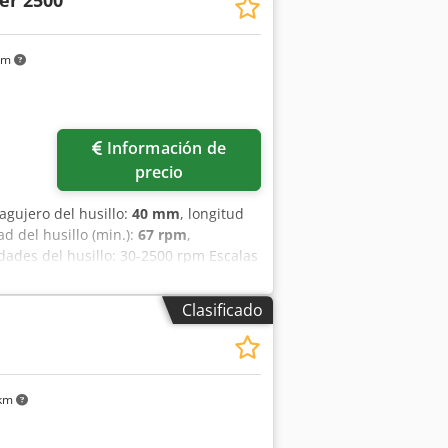
er 2500
km
Información de
precio
 agujero del husillo:
40 mm
, longitud
ad del husillo (min.):
67 rpm
,
dades del husillo: 30-2500 rpm Escalas
refrigeración Cono Morse n.º 3 en el
entas de cambio rápido Chodpfx
Clasificado
dril de 3 mordazas con mordazas
rastre 4 portaherramientas de cambio
 km