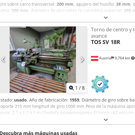
giro sobre carro transversal:
200 mm
, agujero del husillo:
38 mm
, 
cama:
300 mm
, diámetro de giro sobre la corredera superior:
200
giro:
610 mm
, longitud total:
1,320 mm
, ancho total:
610 mm
, altur
cabezal (máx.):
2,000 rpm
, velocidad del husillo (min.):
75 rpm
, Mod
Torno de centro y t
máximo de torneado sobre el carro: 300 mm Diámetro máximo de to
avance
mm Distancia entre centros: 610 mm Velocidades del husillo: 75-200
TOS
SV 18R
husillo: 38 mm Equipamiento de la máquina: Cedpjzlhukofx Agmeha 
mordazas Mandril de 4 mordazas Algunas herramientas Dimensiones
520 kg
Austria
9,764 km
1
/
8
Estado:
usado
, Año de fabricación:
1959
, Diámetro de giro sobre 
soporte 215 mm longitud de giro 1000 mm Peso de la máquina apro
aprox. 2,7 x 1,2 x 1 m Chedpfx Asvwgmasgmea El torno L&Z está e
suministro que incluye numerosos accesorios y armarios. - Portabro
mordazas - bisel
Descubra más máquinas usadas