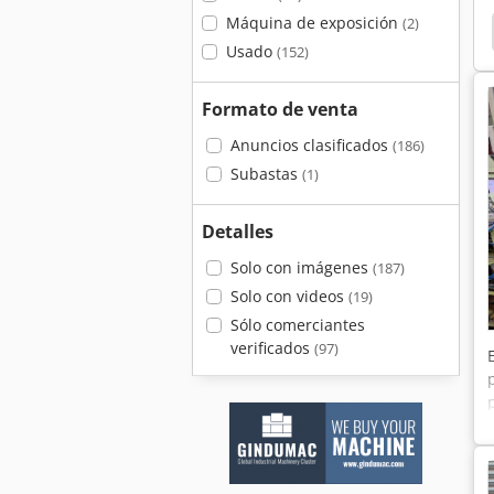
Máquina de exposición
(2)
Commodor
Colchester
Colchester Bantam
Usado
(152)
Formato de venta
Anuncios clasificados
(186)
Subastas
(1)
Detalles
Solo con imágenes
(187)
Solo con videos
(19)
Sólo comerciantes
verificados
(97)