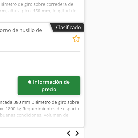
diámetro de giro sobre corredera de
 mm
, altura pico:
150 mm
, longitud de
a total:
1,250 mm
, velocidad del
elo: GH 1230 Año: 2015 Diámetro
Clasificado
orno de husillo de
rneado sobre el carro superior: 200
0 RPM Diámetro del orificio del
Pantalla digital Mandril de 3
: 1320 x 610 x 1250 mm (alto) Peso:
Información de
precio
bancada 380 mm Diámetro de giro sobre
x. 1800 kg Requerimientos de espacio
n buenas condiciones. Volumen de
cas de 3 mordazas - Placa frontal de 4