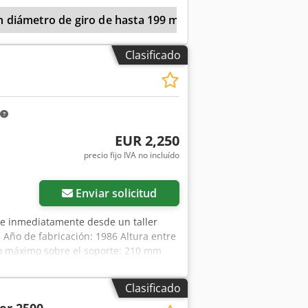
 diámetro de giro de hasta 199 mm
Weiler Condor
Clasificado
EUR 2,250
precio fijo IVA no incluído
Enviar solicitud
le inmediatamente desde un taller
 Año de fabricación: 1986 Altura entre
o máximo sobre el soporte: 210 mm
41 mm Velocidades de giro del husillo:
jzrbx Aomoha Sistema Multifix con
Clasificado
00 kg Precio: 2.250 € (más IVA),