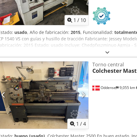
1
/
10
Estado:
usado
, Año de fabricación:
2015
, Funcionalidad:
totalmente
CP 1540 VS con guías y husillo de tracción Fabricante: Jessey Mod
fabricación: 2015 Estado: usado Incluye: Chedpfxszminuo Agmja - S
máquina - Patas de la máquina - Documentación - Mordazas - Pantall
adicional disponible bajo petición.
Torno central
Colchester
Mast
Oddense
9,055 km
1
/
4
Estado:
bueno (usado)
, Colchester Master 2500 En buen estado. In