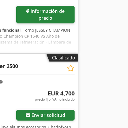
Información de
precio
 funcional
, Torno JESSEY CHAMPION
elo: Champion CP 1540 VS Año de
istema de refrigeración - Lámpara de
a digital - MultiFix B Información
Clasificado
er 2500
EUR 4,700
precio fijo IVA no incluído
Enviar solicitud
cluye algunos accesorios. Chedpfxozp