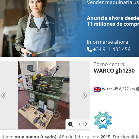
Vender maquinaria us
Anuncie ahora desde
11 millones de comp
Informarse ahora
+34 911 433 456
Torno central
WARCO
gh1230
Wishaw
8,377 km
1
/
12
Estado:
muy bueno (usado)
, Año de fabricación:
2015
, Funcionalid