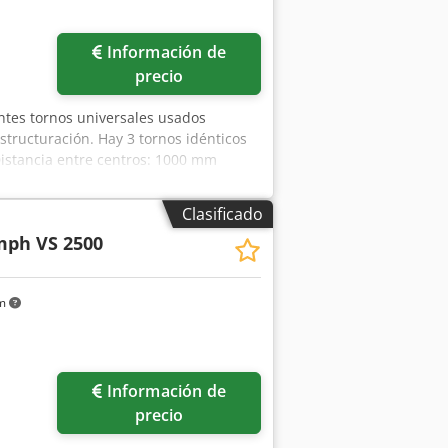
ás fotos
Información de
precio
entes tornos universales usados
tructuración. Hay 3 tornos idénticos
istancia entre centros: 1000 mm
 sobre el carro transversal: 250 mm
ortaherramientas del husillo según DIN
Clasificado
nces, 13 pasos longitudinales: 0,03 –
mph VS 2500
cas métricas: 0,2 – 7 mm 36 roscas
ulos 21 roscas de paso diametral: 8 –
or: 2,25 / 3,75 kW Dimensiones de la
km
 Accesorios / Características
e 3 mordazas, diámetro 200 mm • Sistema
n del portaherramientas, plegable, con
a de refrigeración • Conformidad CE
Información de
44143 Dortmund - Wambel / Alemania
precio