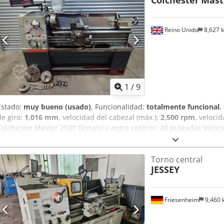
Colchester
Mast
entrega en nuestras instalaciones.
Reino Unido
8,627 
1
/
9
Estado:
muy bueno (usado)
, Funcionalidad:
totalmente funcional
,
de giro:
1,016 mm
, velocidad del cabezal (máx.):
2,500 rpm
, velocid
Colchester Master 2500 Distancia entre centros: 40 pulgadas Veloci
en unidades imperiales Sistema DRO de 2 ejes Bomba y sistema de 
contrapunto Diámetro del orificio del husillo: 40 mm Portaherrami
Torno central
Agezphivemja Incluye: Mandril de 4 mordazas de 10 pulgadas Man
JESSEY
reversibles de 8 pulgadas Plato frontal de 12 pulgadas Plato de ar
rápido
Friesenheim
9,460