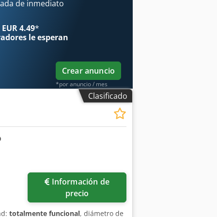
ada de inmediato
 EUR 4.49
*
radores
le esperan
Crear anuncio
*por anuncio / mes
Clasificado
Información de
precio
ad:
totalmente funcional
, diámetro de