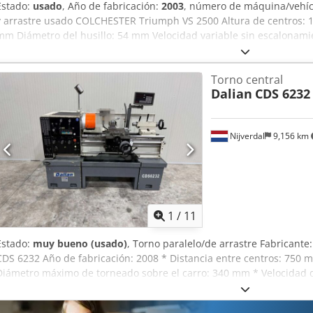
Estado:
usado
, Año de fabricación:
2003
, número de máquina/vehí
y arrastre usado COLCHESTER Triumph VS 2500 Altura de centros: 
mm Diámetro del husillo: 54 mm Velocidad variable sin escalonam
contrapunto: MK5, sistema de refrigeración, dispositivo de roscado
NUP 300 TS-RS 1 x plato de tres garras RÖHM, tope de tambor 5 pos
Torno central
lámpara de máquina, 1 x cabezal portaherramientas PARAT de 4 pos
Dalian
CDS 6232
PARAT, Codpox Hrumefx Agmsha punta giratoria y portabrocas de s
ubicada en 71334 Waiblingen-Beinstein y está disponible de inmedi
ita.
Nijverdal
9,156 km
1
/
11
Estado:
muy bueno (usado)
, Torno paralelo/de arrastre Fabricante:
CDS 6232 Año de fabricación: 2008 * Distancia entre centros: 750 
Diámetro máximo de torneado sobre el carro: 340 mm * Velocidad de
Diámetro del orificio del husillo: 52 mm * Pantalla digital de 2 ej
de 3 mordazas * Sistema de refrigeración Peso de la máquina: apro