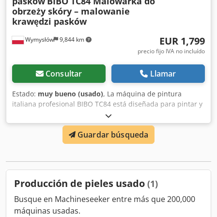
pasków
BIBO TC84 Malowarka do
obrzeży skóry – malowanie
krawędzi pasków
EUR 1,799
Wymysłów
9,844 km
precio fijo IVA no incluído
Consultar
Llamar
Estado:
muy bueno (usado)
, La máquina de pintura
italiana profesional BIBO TC84 está diseñada para pintar y
acabar los bordes de la piel en ambas caras. Se utiliza en
la producción de cinturones, correas, bolsos, carteras y
Guardar búsqueda
otros artículos de marroquinería que requieren un
acabado estético de los bordes. El dispositivo permite
aplicar la pintura de manera uniforme en los bordes del
material, acelerando significativamente el proceso de
producción y garantizando una alta repetibilidad en el
Producción de pieles usado
(1)
acabado. Datos técnicos: Fabricante: BIBO Modelo: TC84
País de fabricación: Italia Alimentación: 380 V 50 Hz
Busque en Machineseeker entre más que 200,000
Pintado de bordes en ambas caras Ajuste de los
máquinas usadas.
parámetros de funcionamiento Guía de material ajustable