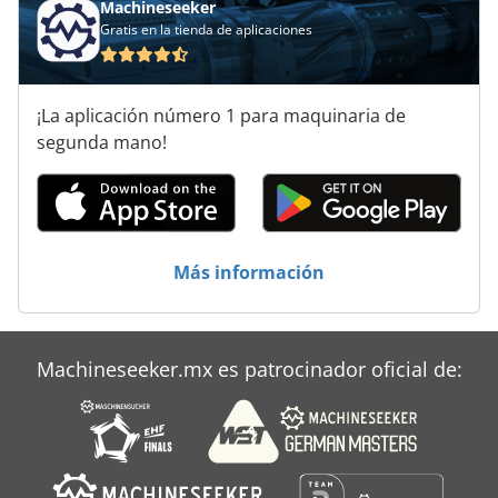
Máquinas Para
Machineseeker
Gratis en la tienda de aplicaciones
Producción De Circuitos
Producción De Energía
¡La aplicación número 1 para maquinaria de
Producción De Materiales De Construcción
segunda mano!
Productos De Panadería
Puesto De Trabajo
Más información
Tablón De
Machineseeker.mx es patrocinador oficial de: