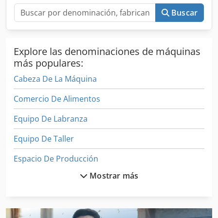
Estructura de acero estable Armario/base incluido
Buscar
Aplicaciones: cinturones de cuero correas Crjdpfxjzgvfye
Akajf bolsos carteras artículos de marroquinería artículos
de guarnicionería Estado: Máquina usada. El estado visual
Explore las denominaciones de máquinas
se puede apreciar en las fotos.
más populares:
Cabeza De La Máquina
Comercio De Alimentos
Equipo De Labranza
Equipo De Taller
Espacio De Producción
Mostrar más
Etapas De Trabajo
Fabricación De