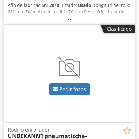
Año de fabricación:
2010
, Estado:
usado
, Longitud del rollo
280 mm Diámetro del rodillo 70 mm Peso 10 kg 1 par de
guías para transportador de mercancías usadas, Tipo KF
2020 neumático. Versión izquierda + derecha, Dodpjw Tdu
Clasificado
Defx Adlokr El precio se refiere a 1 par cada uno
Pedir fotos
Rodillo enrollador
UNBEKANNT
pneumatische-