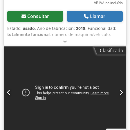
VB IVA no incluído
Consultar
Llamar
Estado:
usado
, Año de fabricación:
2018
, Funcionalidad:
totalmente funcional
, número de máquina/vehículo:
07765
, Ofrecemos este horno de secado y curado Tonello
0/10 de segunda mano, año de fabricación 2018.
Clasificado
Fabricante: Tonello Modelo: 0/10 Año de fabricación: 2018
Estado: usado Djdeyuuy Topfx Adlokr ID de categoría: 2062
ID de tipo: 1018 Tipo: Horno de secado y curado Si tiene
alguna pregunta o necesita más información, no dude en
enviarnos un mensaje o llamarnos.