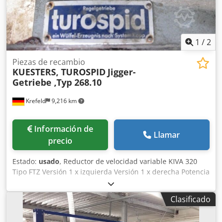
1
/
2
Piezas de recambio
KUESTERS, TUROSPID
Jigger-
Getriebe ,Typ 268.10
Krefeld
9,216 km
Información de
Llamar
precio
Estado:
usado
, Reductor de velocidad variable KIVA 320
Tipo FTZ Versión 1 x izquierda Versión 1 x derecha Potencia
necesaria 5,5 kW Peso aprox. 200 kg Espacio necesario
aprox. 0,5 x 0,5 x0,5 m Dkedpetv Imysfx Adler 2 cajas de
Clasificado
engranajes de repuesto para caladoras KÜSTERS, tipo
268.10 Versión 1 x izquierda + 1 x derecha