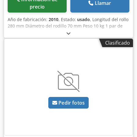
Llamar
precio
Año de fabricación:
2010
, Estado:
usado
, Longitud del rollo
280 mm Diámetro del rodillo 70 mm Peso 10 kg 1 par de
guías para transportador de mercancías usadas, Tipo KF
2020 neumático. Versión izquierda + derecha, Dsdpfxew
Clasificado
Tdvbe Adlokr El precio se refiere a 1 par cada uno
Pedir fotos