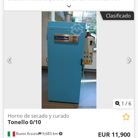
Secadora de alto rendimiento con condensador ideal para
hoteles, pensiones y familias numerosas también tenemos
Clasificado
la lavadora correspondiente conexión de 32 Ah Dodpfxsc
Utide Adlokr EN PERFECTO ESTADO LISTA PARA USAR
INMEDIATAMENTE SI TIENE ALGUNA PREGUNTA, NO
DUDEN EN CONTACTARNOS MUCHAS GRACIAS DE
ANTEMANO
1
/
6
Horno de secado y curado
Tonello
0/10
EUR 11,900
Busto Arsizio
9,683 km