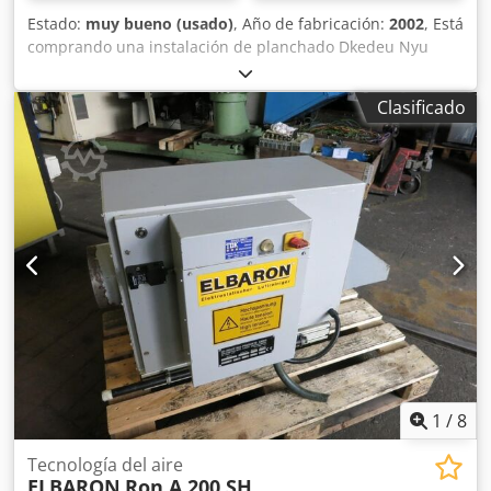
Estado:
muy bueno (usado)
, Año de fabricación:
2002
, Está
comprando una instalación de planchado Dkedeu Nyu
Sepfx Adler Mesa de planchado/prensado a vapor Vite, con
4 campanas Whirlpool ajustables en altura y 2
Clasificado
generadores de vapor Ancho de trabajo aprox. 340 cm,
9000W Año 2002 223-380V Pr12LP Control GE VAT20
U20NOK7S ¡Encuentre más artículos en nuestra tienda!
1
/
8
Tecnología del aire
ELBARON
Ron A 200 SH