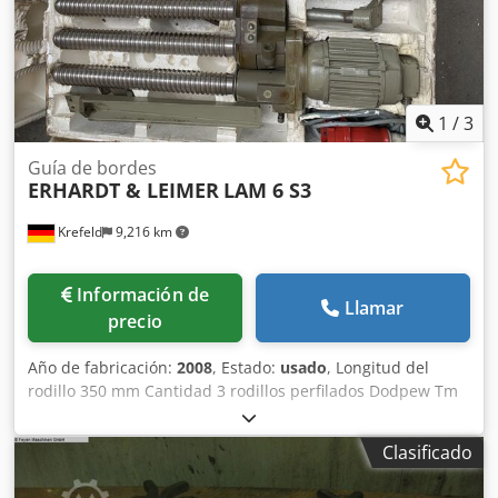
1
/
3
Guía de bordes
ERHARDT & LEIMER
LAM 6 S3
Krefeld
9,216 km
Información de
Llamar
precio
Año de fabricación:
2008
, Estado:
usado
, Longitud del
rodillo 350 mm Cantidad 3 rodillos perfilados Dodpew Tm
Tcjfx Adljkr Accionamiento eléctrico kW 1 par de
desenrolladores de cantos usados, como guía de banda
Clasificado
para bordes textiles enrollables (género de punto) Tipo
LAM 6 S3, con accionamiento eléctrico, ejecución izquierda