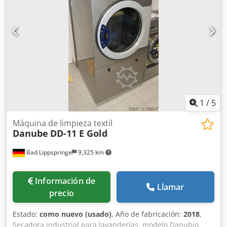
almacenamiento, capacidad de grúa de 70 t Más de 10.000
artículos de accesorios para su taller Dodpfxsyukfle Adlekr
Si desea vender máquinas, líneas de producción o toda su
empresa, no dude en contactarnos. Puede encontrar más
ofertas en nuestro sitio web. Las visitas son posibles previa
cita. Esperamos su visita. Su equipo de Markus Hirsch
1
/
5
Máquina de limpieza textil
Danube
DD-11 E Gold
Bad Lippspringe
9,325 km
Información de
Llamar
precio
Estado:
como nuevo (usado)
, Año de fabricación:
2018
,
Secadora industrial para lavanderías, modelo Danubio