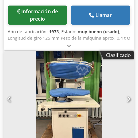
Información de
Llamar
precio
Año de fabricación:
1973
, Estado:
muy bueno (usado)
,
Longitud de giro 125 mm Peso de la máquina aprox. 0,4 t O
F E R T A Podemos ofrecerle, sin compromiso y salvo error
y venta intermedia, el siguiente artículo disponible en
Clasificado
stock: W E I L E R Torno de precisión para mecánicos Tipo
MDU Año de fabricación 1973 #13010 _____ Altura de
puntos 125 mm Ø máx. de giro sobre el carro 140 mm Ø
máx. de volteo sobre bancada 260 mm Distancia entre
puntos 500 mm Agujero del husillo 28 mm Serie 1 – Rango
de velocidades: 220-1,800 rpm Serie 2 – Rango de
velocidades: 110-3,600 rpm Accionamiento del husillo kW
Potencia total kW - V - Hz Peso 500 kg Accesorios /
Equipamiento especial • Equipado con un plato de 3 garras
RÖHM Ø110, montado • Soporte para la máquina con
almacenamiento integrado de herramientas y un amplio
paquete de accesorios, incluyendo juegos de pinzas de
sujeción Estado : Muy bueno – listo para demostración,