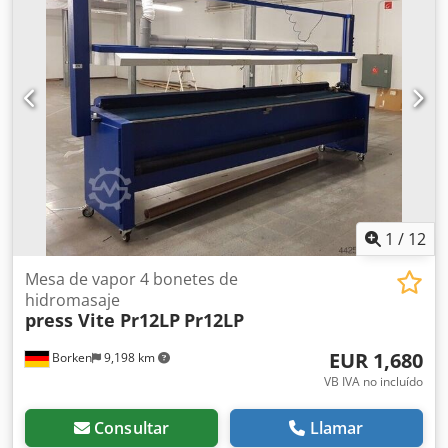
1
/
12
Mesa de vapor 4 bonetes de
hidromasaje
press Vite Pr12LP
Pr12LP
EUR 1,680
Borken
9,198 km
VB IVA no incluído
Consultar
Llamar