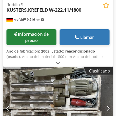
Rodillo S
KUSTERS,KREFELD
W-222.11/1800
Krefeld
9,216 km
Información de
Llamar
precio
Año de fabricación:
2003
, Estado:
reacondicionado
(usado)
, Ancho del material 1800 mm Ancho del rodillo
2000 mm Diámetro 220 mm Revestimiento: goma blanda
Calidad de goma: R89, amarillo Dureza de goma: 75° Shore
Clasificado
Tipo: 222.11/1800 1 par de rodillos ("ud.") para foulard de
teñido 222.11/1800WB Rodillos S completamente
reacondicionados y con nueva goma en 2024, con garantía
de funcionamiento Djdpfswz Rr Hex Adljkr Precio unitario:
€ 8.500,-