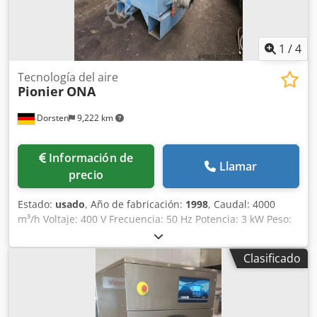
1
/
4
Tecnología del aire
Pionier
ONA
Dorsten
9,222 km
Información de
Llamar
precio
Estado:
usado
, Año de fabricación:
1998
, Caudal: 4000
m³/h Voltaje: 400 V Frecuencia: 50 Hz Potencia: 3 kW Peso:
260 kg Filtro de aire eléctrico Los datos técnicos provienen
del fabricante o del operador y, por lo tanto, no son
Clasificado
vinculantes para nosotros. Nos reservamos el derecho de
venta previa; se aplican únicamente nuestras condiciones
generales de venta. Sobre nosotros: Más de 400 máquinas
propias en stock Más de 15.000 m² de superficie de