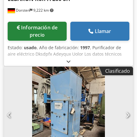
Dorsten
9,222 km
Información de
Llamar
precio
Estado:
usado
, Año de fabricación:
1997
, Purificador de
aire eléctrico Dksdpfx Adeyqux Uolor Los datos técnicos
provienen del fabricante o del operador y, por lo tanto, no
son vinculantes para nosotros. Nos reservamos el derecho
Clasificado
de venta previa; solo se aplican nuestras condiciones
generales de negocio y venta. Sobre nosotros más de 400
máquinas propias en stock más de 15.000 m² de superficie
de almacén, capacidad de grúa de 70 t más de 10.000
artículos de accesorios para su taller Si desea vender
máquinas, líneas de producción o su empresa,
contáctenos. Encontrará más ofertas en nuestra página
web. Las visitas son posibles previa cita. Esperamos su
visita. Su equipo de Markus Hirsch