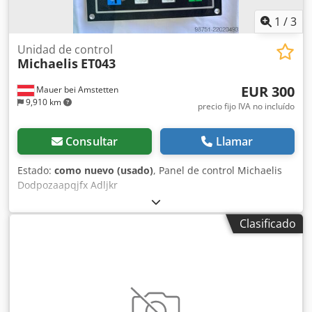
1
/
3
Unidad de control
Michaelis
ET043
EUR 300
Mauer bei Amstetten
9,910 km
precio fijo IVA no incluído
Consultar
Llamar
Estado:
como nuevo (usado)
, Panel de control Michaelis
Dodpozaapqjfx Adljkr
Clasificado