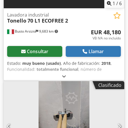
1
/
6
Lavadora industrial
Tonello
70 L1 ECOFREE 2
EUR 48,180
Busto Arsizio
9,683 km
VB IVA no incluído
Consultar
Llamar
Estado:
muy bueno (usado)
, Año de fabricación:
2018
,
Funcionalidad:
totalmente funcional
, número de
máquina/vehículo:
07758
, Ofrecemos esta lavadora
industrial Tonello 70 L1 ECOFREE 2 en muy buenas
Clasificado
condiciones, año de fabricación 2018. Marca: Tonello
Modelo: 70 L1 ECOFREE 2 Año de fabricación: 2018
Condición: muy buena ID de categoría: 2065 ID de tipo:
1018 Tipo: lavadora industrial Dsdpfoyt Hcwex Adlokr Si
tiene alguna pregunta o necesita información adicional, no
dude en escribirnos un mensaje o llamarnos.