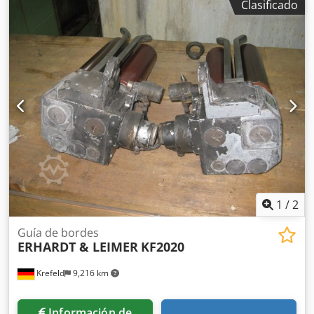
Clasificado
Adlokr Dureza de la goma: 75° shore Tipo 222.11/1800
Rodillo en S completamente reacondicionado y recubierto
de goma nueva en 2025
1
/
2
Guía de bordes
ERHARDT & LEIMER
KF2020
Krefeld
9,216 km
Información de