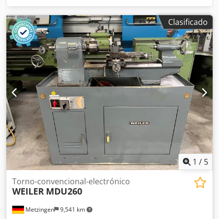
Clasificado
1
/
5
Torno-convencional-electrónico
WEILER
MDU260
Metzingen
9,541 km