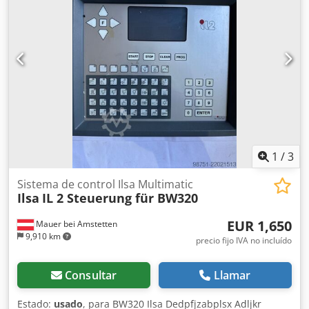
1
/
3
Sistema de control Ilsa Multimatic
Ilsa
IL 2 Steuerung für BW320
EUR 1,650
Mauer bei Amstetten
9,910 km
precio fijo IVA no incluído
Consultar
Llamar
Estado:
usado
, para BW320 Ilsa Dedpfjzabplsx Adljkr