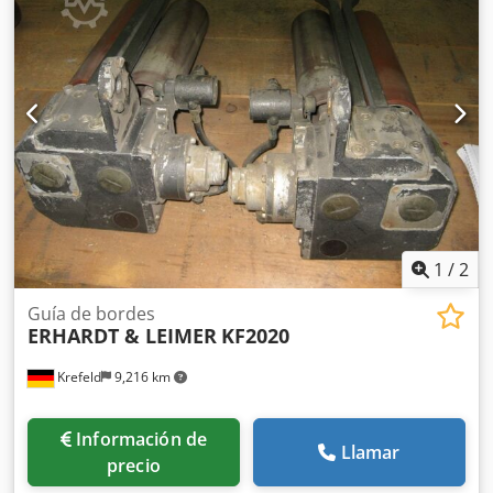
+ derecha, el precio se refiere al par,
1
/
2
Guía de bordes
ERHARDT & LEIMER
KF2020
Krefeld
9,216 km
Información de
Llamar
precio