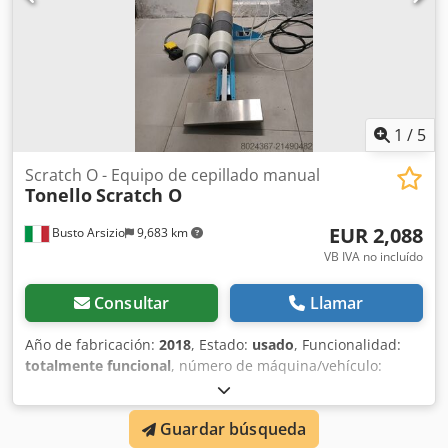
1
/
5
Scratch O - Equipo de cepillado manual
Tonello
Scratch O
EUR 2,088
Busto Arsizio
9,683 km
VB IVA no incluído
Consultar
Llamar
Año de fabricación:
2018
, Estado:
usado
, Funcionalidad:
totalmente funcional
, número de máquina/vehículo:
07764
, Ofrecemos este equipo manual usado para
cepillado Tonello Scratch O, año de fabricación 2018.
Guardar búsqueda
Dsdpsyt I Hwjfx Adlskr Tipo de máquina: Scratch O