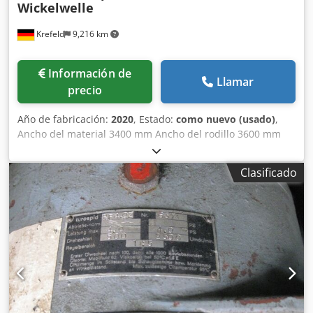
Wickelwelle
Krefeld
9,216 km
Información de
Llamar
precio
Año de fabricación:
2020
, Estado:
como nuevo (usado)
,
Ancho del material 3400 mm Ancho del rodillo 3600 mm
Diámetro 60 mm Diámetro del núcleo de cartón 3 pulgadas
Diámetro del muñón de rodamiento 30 mm – cuadrado
Clasificado
Longitud total 3640 mm Material ALU Eje de bobinado
neumático sin usar para núcleos de cartón de 3 pulgadas,
Dsdpsw Ahx Hsfx Adlskr Disponen de un total de 5
unidades,