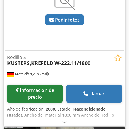
Pedir fotos
Rodillo S
KUSTERS,KREFELD
W-222.11/1800
Krefeld
9,216 km
Información de
Llamar
precio
Año de fabricación:
2000
, Estado:
reacondicionado
(usado)
, Ancho del material 1800 mm Ancho del rodillo
2000 mm Diámetro 220 mm Revestimiento: goma blanda
Calidad de goma: R89, marrón rojizo Dedpfjwz Rrysx