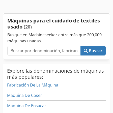
Número de serie: 07764 Año de fabricación: 2016 Presión
de aire comprimido: 7 bar Peso: 36 kg Si tiene alguna
pregunta o necesita más información, no dude en
enviarnos un mensaje o llamarnos.
Máquinas para el cuidado de textiles
usado
(20)
Busque en Machineseeker entre más que 200,000
máquinas usadas.
Buscar
Explore las denominaciones de máquinas
más populares:
Fabricación De La Máquina
Maquina De Coser
Maquina De Ensacar