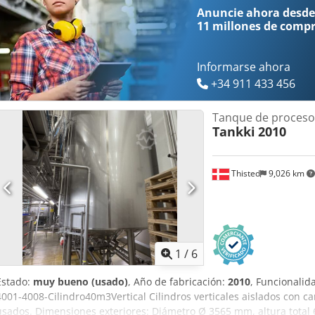
Anuncie ahora desde
11 millones de comp
Informarse ahora
+34 911 433 456
Tanque de proceso
Tankki
2010
Thisted
9,026 km
1
/
6
Estado:
muy bueno (usado)
, Año de fabricación:
2010
, Funcionalid
4001-4008-Cilindro40m3Vertical Cilindros verticales aislados con c
usados. Dimensiones exteriores: Diámetro Ø 3565 mm, altura tota