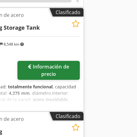
Clasificado
n de acero
g Storage Tank
8,548 km
Información de
precio
dad:
totalmente funcional
, capacidad
otal:
4,275 mm
, diámetro interior:
rial de la pared:
acero inoxidable
,
, Equipamiento:
Marcado CE,
onalmente de una planta de fabricación
Clasificado
n de acero
 por Able Engineering, este depósito
calidad y apto para aplicaciones
g
a, de productos de cuidado personal,