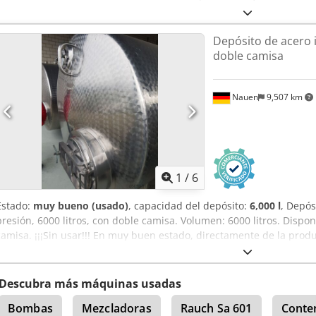
cilindros verticales de acero inoxidable para procesos, aislados. C
Agitador montado en la parte superior. AISI 304.
Depósito de acero 
doble camisa
Nauen
9,507 km
1
/
6
Estado:
muy bueno (usado)
, capacidad del depósito:
6,000 l
, Depós
presión, 6000 litros, con doble camisa. Volumen: 6000 litros. Dispon
camisa. ¡¡¡Sin usar!!! En muy buen estado, directamente de la prod
Descubra más máquinas usadas
Bombas
Mezcladoras
Rauch Sa 601
Conte