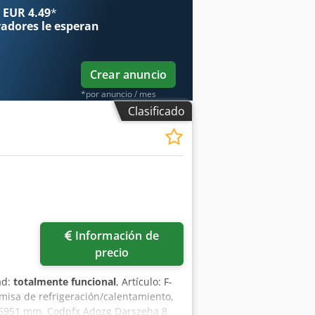
 EUR 4.49
*
radores
le esperan
Crear anuncio
*por anuncio / mes
Clasificado
Información de
precio
ad:
totalmente funcional
, Artículo: F-
amisa de refrigeración/calentamiento,
l 6951 mm. Codpfx Adozg Darszeha 8