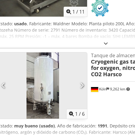
1
/
11
Estado:
usado
, Fabricante: Waldner Modelo: Planta piloto 200L Añ
Rozeha Número de serie: 2791 Número de inventario: 3420 Capacida
máx. 25 RPM Presión: -1 – máx. 4 bares Bomba de vacío: SIHI LEMB
Calentamiento: vapor, doble pared y serpentín de calefacción Aire 
400 V, 50 Hz, 4 kW Dimensiones: 2900 x 1300 x 2300 mm Peso: 1200 
Tanque de almace
cocción a presión, con sistema de vacío y sistema CIP.
Сryogenic gas t
for
oxygen, nitr
CO2 Harsco
Köln
9,262 km
1
/
6
Estado:
muy bueno (usado)
, Año de fabricación:
1991
, Depósito cr
nitrógeno, argón y dióxido de carbono (CO₂). Fabricante: Harsco (A