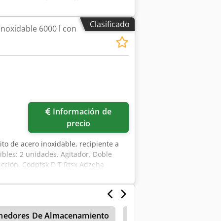
amisa de refrigeración/calentamiento.
Clasificado
inoxidable 6000 l con
Información de
precio
ito de acero inoxidable, recipiente a
ibles: 2 unidades. Agitador. Doble
ucción. Codpfsk D T Rtsx Adzeha
nedores De Almacenamiento
Contenedores De Alma