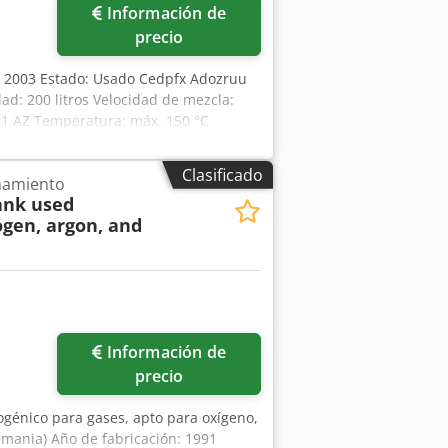
Información de
precio
o: 2003 Estado: Usado Cedpfx Adozruu
d: 200 litros Velocidad de mezcla:
91 AZ Temperatura: máx. 150 °C
comprimido: 6 – 10 bares Potencia: 3 x
kg Equipo de cocción horizontal para
Clasificado
namiento
ank used
ogen, argon, and
Información de
precio
iogénico para gases, apto para oxígeno,
lemania) Año de fabricación: 1991