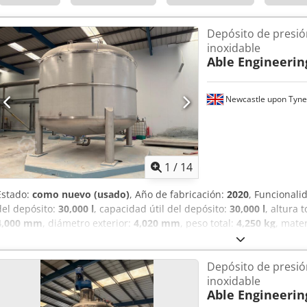
Depósito de presió
inoxidable
Able Engineerin
Newcastle upon Tyne
1
/
14
Estado:
como nuevo (usado)
, Año de fabricación:
2020
, Funcionali
del depósito:
30,000 l
, capacidad útil del depósito:
30,000 l
, altura t
4,000 mm
, diámetro exterior:
4,020 mm
, peso total:
4,250 kg
, mate
espesor de pared:
10 mm
, temperatura de funcionamiento:
100 °C
instalaciones sanitarias
, Nuevo, nunca utilizado. Retirado profesi
Depósito de presió
de INEOS antes de su primer uso. Cedjzhn Rqopfx Adzjha Fabricado
inoxidable
presurizado de acero inoxidable 316L, con especificaciones de alta 
Able Engineerin
sanitarias, es adecuado para las industrias farmacéutica, cosmétic