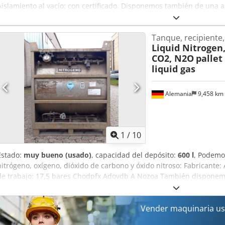
Aislamiento al vacío: con certificado. Disponemos también de una 
diferentes gases técnicos. Por favor, comuníquenos sus requisitos
asesorarle. Chjdpfsyuu Scsx Adzja
Tanque, recipiente,
Liquid Nitrogen
CO2, N2O
pallet
liquid gas
Alemania
9,458 km
1
/
10
Estado:
muy bueno (usado)
, capacidad del depósito:
600 l
, Podemo
nitrógeno, oxígeno, dióxido de carbono y óxido nitroso: Fabricante
de trabajo: 17,5 bares Chodpfx Adovdb A Nozoa También disponemo
LAR, GNL y CO2, argón, oxígeno, nitrógeno y dióxido de carbono, h
prepararemos una oferta o le proporcionaremos información adiciona
póngase en contacto con nosotros por teléfono o correo electrónico
Vender maquinaria us