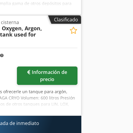
amplia gama de otros depósitos para
 concretos y estaremos encantados de
Clasificado
 cisterna
, Oxygen, Argon,
 tank used for
Información de
precio
s ofrecerle un tanque para argón,
: AGA CRYO Volumen: 600 litros Presión
s de otros tanques para LIN, LOX,
idrógeno y metano. Con gusto le
l. Para analizar las posibilidades,
.
ada de inmediato