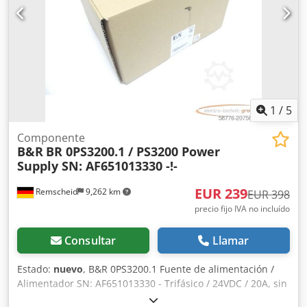
1
/
5
Componente
B&R
BR 0PS3200.1 / PS3200 Power
Supply SN: AF651013330 -!-
EUR 239
Remscheid
9,262 km
EUR 398
precio fijo IVA no incluído
Consultar
Llamar
Estado:
nuevo
, B&R 0PS3200.1 Fuente de alimentación /
Alimentador SN: AF651013330 - Trifásico / 24VDC / 20A, sin
usar en embalaje original abierto (el film protector aún