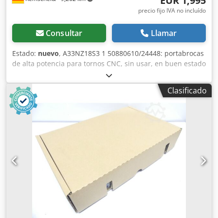
EUR 1,995
precio fijo IVA no incluído
Consultar
Llamar
Estado:
nuevo
, A33NZ18S3 1 50880610/24448: portabrocas
de alta potencia para tornos CNC, sin usar, en buen estado
de conservación, 100 % funcional. El alcance del
suministro se indica en las fotos. Cjdezr Tc Hepfx Ad Serf
Clasificado