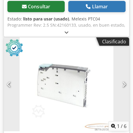
Consultar
Llamar
Estado:
listo para usar (usado)
, Melexis PTC04
Programmer Rev: 2.5 SN:42160133, usado, en buen estado,
100% funcional, entrega según fotos. Credpfx Adjx Et Ixj
Sof
Clasificado
1
/
6