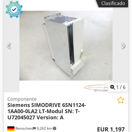
Clasificado
¡Por favor, pregunte por los gastos de embalaje y
transporte por separado! ATENCIÓN: ¡Por favor, pregunte
por los gastos de embalaje y transporte por separado!
Crjdpfx Adezr Ddho Ssf
1
/
6
Componente
Siemens
SIMODRIVE 6SN1124-
1AA00-0LA2 LT-Modul SN: T-
U72045027 Version: A
EUR 1,197
Remscheid
9,262 km