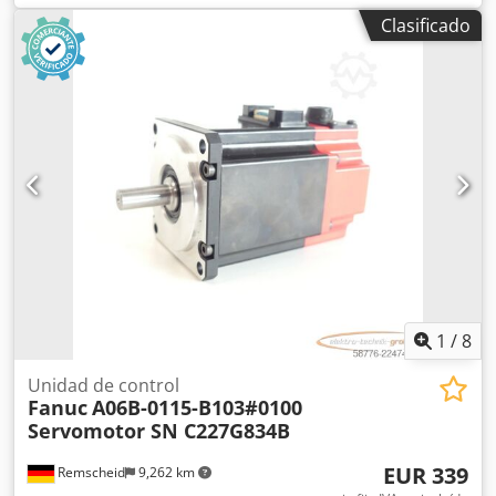
conservación, 100 % funcional. El alcance del suministro se
Clasificado
detalla en las fotos. Cedezq N Rdepfx Ad Sjrf
1
/
8
Unidad de control
Fanuc
A06B-0115-B103#0100
Servomotor SN C227G834B
EUR 339
Remscheid
9,262 km