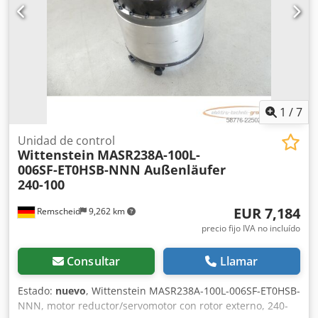
1
/
7
Unidad de control
Wittenstein
MASR238A-100L-
006SF-ET0HSB-NNN Außenläufer
240-100
EUR 7,184
Remscheid
9,262 km
precio fijo IVA no incluído
Consultar
Llamar
Estado:
nuevo
, Wittenstein MASR238A-100L-006SF-ET0HSB-
NNN, motor reductor/servomotor con rotor externo, 240-