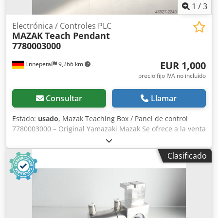
1
/
3
Electrónica / Controles PLC
MAZAK
Teach Pendant
7780003000
EUR 1,000
Ennepetal
9,266 km
precio fijo IVA no incluído
Consultar
Llamar
Estado:
usado
, Mazak Teaching Box / Panel de control
7780003000 – Original Yamazaki Mazak Se ofrece a la venta
un panel de control Mazak Teaching Box / Teach Pendant
original, con el número de pieza 7780003000 (B-02), de
Clasificado
Yamazaki Mazak Corporation. El dispositivo de control
manual se encuentra en perfecto estado de
funcionamiento y opera correctamente. Visualmente,
presenta únicamente las típicas señales de uso
relacionadas con el paso del tiempo y el uso (véase las
fotos). Datos técnicos: Fabricante: Yamazaki Mazak