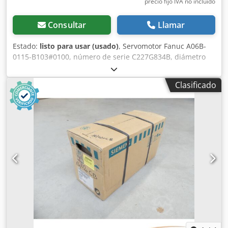
precio fijo IVA no incluído
Consultar
Llamar
Estado:
listo para usar (usado)
, Servomotor Fanuc A06B-
0115-B103#0100, número de serie C227G834B, diámetro
del eje: 9 mm, longitud del eje: 20 mm, diámetro de la
brida: 50 mm, usado, en buen estado de conservación,
Clasificado
funcionamiento al 100%, el alcance del suministro se
indica en las fotos. Crjdpfx Aszq N N Tjd Sjf