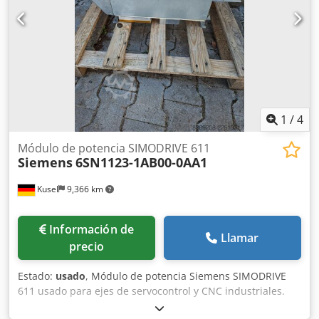
1
/
4
Módulo de potencia SIMODRIVE 611
Siemens
6SN1123-1AB00-0AA1
Kusel
9,366 km
Información de
Llamar
precio
Estado:
usado
, Módulo de potencia Siemens SIMODRIVE
611 usado para ejes de servocontrol y CNC industriales.
Credszr T Dqspfx Ad Sef Fabricante: Siemens Serie: