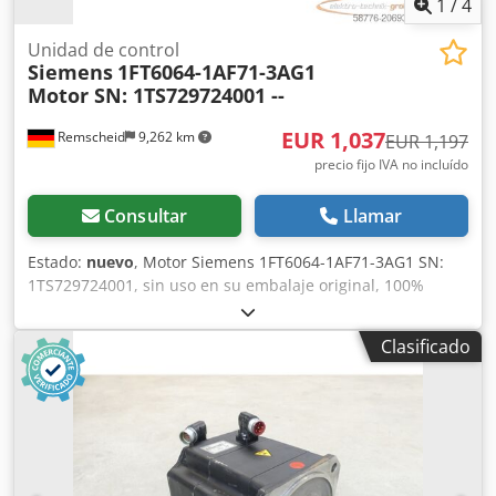
1
/
4
Unidad de control
Siemens
1FT6064-1AF71-3AG1
Motor SN: 1TS729724001 --
EUR 1,037
Remscheid
9,262 km
EUR 1,197
precio fijo IVA no incluído
Consultar
Llamar
Estado:
nuevo
, Motor Siemens 1FT6064-1AF71-3AG1 SN:
1TS729724001, sin uso en su embalaje original, 100%
funcional, alcance de suministro según fotos. Crsdpfxex
Dunuo Ad Ssf
Clasificado