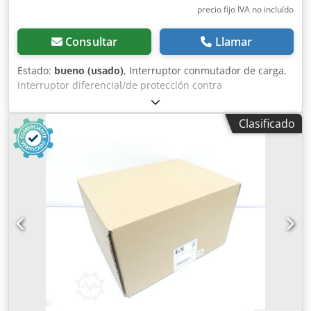
precio fijo IVA no incluído
Consultar
Llamar
Estado:
bueno (usado)
, Interruptor conmutador de carga,
interruptor diferencial/de protección contra
sobrecorriente, interruptor de protección del motor,
interruptor de inversión Cedob A I Sispfx Ad Sjrf -Tipo: CG8
Clasificado
D-V226-602 FS1 -Sin: Pomo de accionamiento -Precio: por
unidad -Cantidad: 22 interruptores disponibles -Peso: 0,6
kg