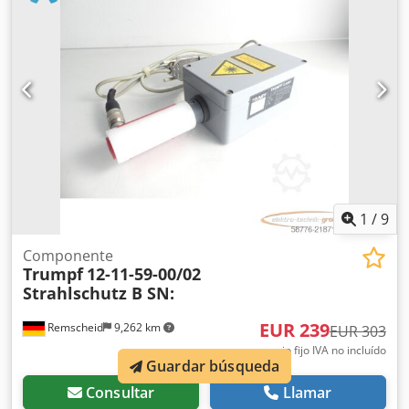
1
/
9
Componente
Trumpf
12-11-59-00/02
Strahlschutz B SN:
EUR 239
Remscheid
9,262 km
EUR 303
precio fijo IVA no incluído
Guardar búsqueda
Consultar
Llamar