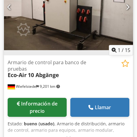
1
/
15
Armario de control para banco de
pruebas
Eco-Air
10 Abgänge
Wiefelstede
9,201 km
Información de
Llamar
precio
Estado:
bueno (usado)
, Armario de distribución, armario
de control, armario para equipos, armario modular,
armario para servidores, armario eléctrico. -Fabricante: