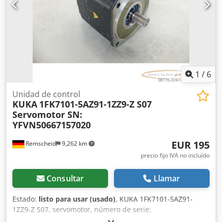
1
/
6
Unidad de control
KUKA
1FK7101-5AZ91-1ZZ9-Z S07
Servomotor SN:
YFVN50667157020
EUR 195
Remscheid
9,262 km
precio fijo IVA no incluído
Consultar
Llamar
Estado:
listo para usar (usado)
, KUKA 1FK7101-5AZ91-
1ZZ9-Z S07, servomotor, número de serie:
YFVN50667157020, usado, en buen estado de