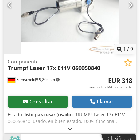
Corporation Número de pieza: 7780003000 Pieza de
repuesto original Mazak Fabricado en Japón Estado: Usado
Perfecto estado técnico y totalmente funcional La pantalla,
los botones y el botón de parada de emergencia funcionan
correctamente Señales de uso normales en la carcasa y el
cable (véase las imágenes) Crsdpszrpx Refx Ad Ssf
Contenido del envío: 1 × Mazak Teaching Box 7780003000
Cable de conexión Entrega tal como se muestra en las
1
/
9
imágenes.
Componente
Trumpf
Laser 17x E11V 060050840
EUR 318
Remscheid
9,262 km
precio fijo IVA no incluído
Consultar
Llamar
Estado:
listo para usar (usado)
, TRUMPF Laser 17x E11V
060050840, usado, en buen estado, 100% funcional,
alcance de suministro según fotos Crjdpfey Ntb Hox Ad Sjf
Clasificado