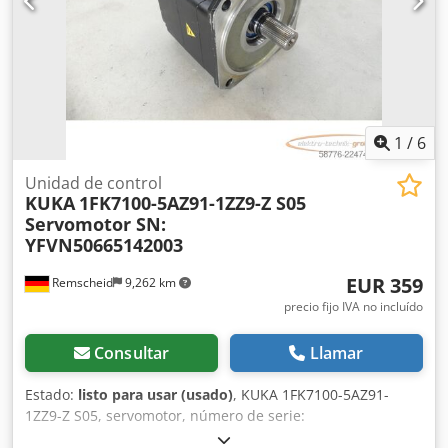
1
/
6
Unidad de control
KUKA
1FK7100-5AZ91-1ZZ9-Z S05
Servomotor SN:
YFVN50665142003
EUR 359
Remscheid
9,262 km
precio fijo IVA no incluído
Consultar
Llamar
Estado:
listo para usar (usado)
, KUKA 1FK7100-5AZ91-
1ZZ9-Z S05, servomotor, número de serie:
YFVN50665142003. Usado, en buen estado de