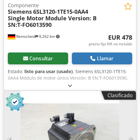
Componente
Siemens
6SL3120-1TE15-0AA4
Single Motor Module Version: B
SN:T-FO6013590
EUR 478
Remscheid
9,262 km
precio fijo IVA no incluído
Consultar
Llamar
Estado:
listo para usar (usado)
, Siemens 6SL3120-1TE15-
0AA4 Módulo de motor único Versión: B SN:T-FO6013590,
usado, en buen estado, 100% funcional, alcance de
suministro según fotos. Cjdpfx Ajx Euz Hsd Ssrf
Clasificado