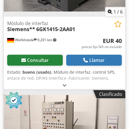
1
/
6
Módulo de interfaz
Siemens**
6GK1415-2AA01
EUR 40
Wiefelstede
9,201 km
precio fijo IVA no incluído
Consultar
Llamar
Estado:
bueno (usado)
, Módulo de interfaz, control SPS,
enlace de red, DP/AS-Interface -Fabricante: Siemens,
Simatic DP/AS-Interface Link 20E -Tipo: 6GK1 415-2AA01 -
Cantidad: 5 unidades disponibles Cjdpfx Asf Rlt Nod Ssrf -
Clasificado
Precio: por unidad -Dimensiones: 80/90/60 mm (alto) -Peso:
0,2 kg/unidad