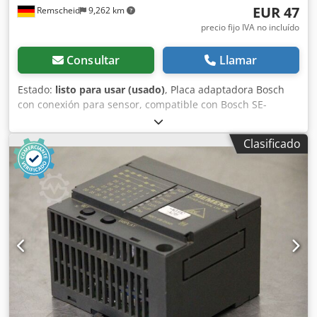
EUR 47
Remscheid
9,262 km
precio fijo IVA no incluído
Consultar
Llamar
Estado:
listo para usar (usado)
, Placa adaptadora Bosch
con conexión para sensor, compatible con Bosch SE-
LB3.075.030-00.000 / Sensor rotatorio ERN 221.2133-1000.
Artículo usado, en buen estado de conservación, 100 %
Clasificado
funcional. El alcance del suministro se indica en las fotos.
Credpfx Aszr Dc Djd Sjf