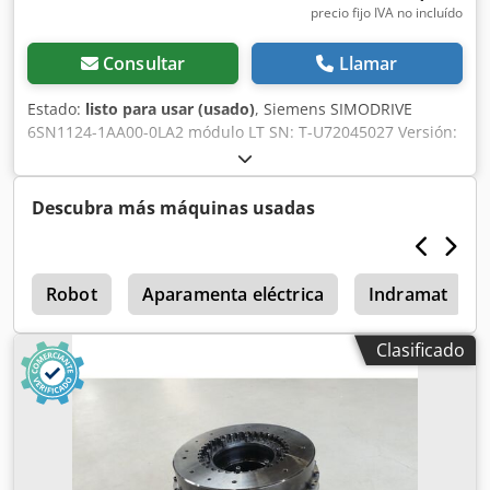
precio fijo IVA no incluído
Consultar
Llamar
Estado:
listo para usar (usado)
, Siemens SIMODRIVE
6SN1124-1AA00-0LA2 módulo LT SN: T-U72045027 Versión:
A, usado, en buen estado de conservación, 100%
funcional, entrega según fotos Cjdpfx Asx Dxmuod Sjrf
Descubra más máquinas usadas
9
Robot
Aparamenta eléctrica
Indramat
Clasificado