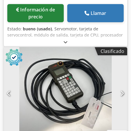
Información de
Llamar
precio
Estado:
bueno (usado)
, Servomotor, tarjeta de
servocontrol, módulo de salida, tarjeta de CPU, procesador
de entrada, fuente de alimentación, tarjeta de control,
tarjeta de entrada, unidad de control, convertidor,
Clasificado
controlador. -Fabricante: Control Techniques, Servo Drive -
Tipo: MAXAX 100/3000 -Entrada: 1,5 kVA -Salida: 1 kW -
Cantidad: 2 unidades de Servo Drive disponibles -Precio:
por unidad Csdpfx Adjzrlixo Ssrf -Dimensiones:
275/110/A235 mm -Peso: 2,8 kg/unidad