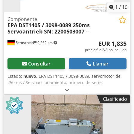
1
/
10
Componente
EPA
DST1405 / 3098-0089 250ms
Servoantrieb SN: 2200503007 --
EUR 1,835
Remscheid
9,262 km
precio fijo IVA no incluído
Consultar
Llamar
Estado:
nuevo
, EPA DST1405 / 3098-0089, servomotor de
250 ms / Servoaccionamiento, número de serie:
2200503007, sin usar, en su embalaje original abierto,
funcionamiento al 100 %, el alcance del suministro se
Clasificado
corresponde con las fotos. Cedpezr Tc Tjfx Ad Sjrf