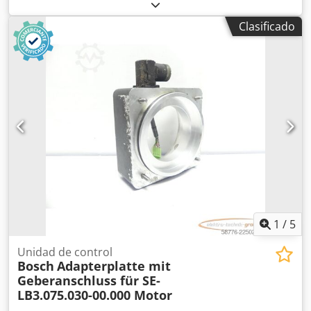
100, número de serie: 2426819. Artículo nuevo, en buen
estado de conservación, funcionamiento al 100 %, el
Clasificado
alcance del suministro se muestra en las fotos. ATENCIÓN:
¡Solicite por separado los costos de embalaje y envío!
Crsdpfx Adjzr Ddbj Ssf
1
/
5
Unidad de control
Bosch
Adapterplatte mit
Geberanschluss für SE-
LB3.075.030-00.000 Motor