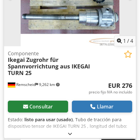
1
/
4
Componente
Ikegai
Zugrohr für
Spannvorrichtung aus IKEGAI
TURN 25
EUR 276
Remscheid
9,262 km
precio fijo IVA no incluído
Consultar
Llamar
Estado:
listo para usar (usado)
, Tubo de tracción para
dispositivo tensor de IKEGAI TURN 25 , longitud del tubo:
730 mm, Ø 75 mm, accionamiento hidráulico, usado,
señales normales de desgaste, 100% funcional ATENCIÓN: