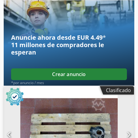
SIMODRIVE 611 Tipo de producto: Módulo de potencia
Modelo: 6SN1123-1AB00-0AA1 Área de aplicación:
Tecnología de accionamiento CNC Diseño: Sistema
modular Tipo de montaje: Montaje en armario eléctrico
Refrigeración: Refrigeración por aire Estado: Usado
Anuncie ahora desde EUR 4.49
*
11 millones de compradores
le
esperan
Crear anuncio
*por anuncio / mes
Clasificado