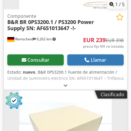
1
/
5
Componente
B&R
BR 0PS3200.1 / PS3200 Power
Supply SN: AF651013647 -!-
EUR 239
Remscheid
9,262 km
EUR 398
precio fijo IVA no incluído
Consultar
Llamar
Estado:
nuevo
, B&R 0PS3200.1 Fuente de alimentación /
Unidad de suministro eléctrico SN: AF651013647 – Trifásica
/ 24VDC / 20A, sin uso en su embalaje original abierto (el
film aún está sellado), 100% funcional, entrega según las
Clasificado
fotos. Credpjy Npwqsfx Ad Sef