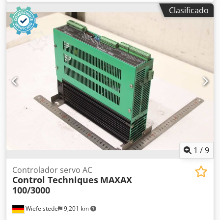
sellado), 100% funcional, entrega según fotos. Credpfxjx Ht
Clasificado
A Ee Ad Sof
1
/
9
Controlador servo AC
Control Techniques
MAXAX
100/3000
Wiefelstede
9,201 km