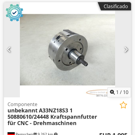
Clasificado
1
/
10
Componente
unbekannt
A33NZ18S3 1
50880610/24448 Kraftspannfutter
für CNC - Drehmaschinen
Remscheid
9,262 km