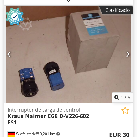
Ecoair, armario de control con panel de pruebas sobre una
Clasificado
base móvil. -Tipo: 10 salidas -Potencia de conmutación:
Salida 1-5 máx. 11 kVA / Salida 6-10 máx. 7 kVA -
Equipamiento: ver fotos -Dimensiones: 2075/1000/Alto
2150 mm -Peso: 373 kg Codszrufvepfx Ad Sorf
1
/
6
Interruptor de carga de control
Kraus Naimer
CG8 D-V226-602
FS1
EUR 30
Wiefelstede
9,201 km