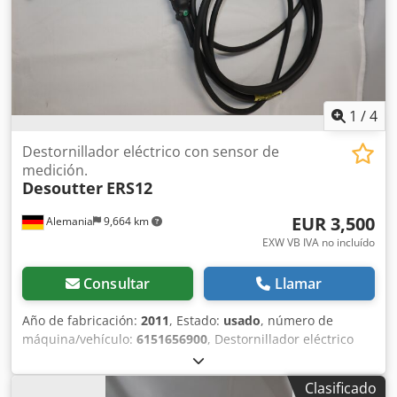
1
/
4
Destornillador eléctrico con sensor de
medición.
Desoutter
ERS12
EUR 3,500
Alemania
9,664 km
EXW VB IVA no incluído
Consultar
Llamar
Año de fabricación:
2011
, Estado:
usado
, número de
máquina/vehículo:
6151656900
, Destornillador eléctrico
con sensor integrado Desoutter ERS12 usado con cable de
conexión sin accesorios adicionales adecuado para
Clasificado
Desoutter CVIR II - control de tornillo Salida: Hex 1/4F"