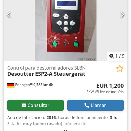
1
/
5
Control para destornilladores SLBN
Desoutter
ESP2-A Steuergerät
EUR 1,200
Erlangen
9,583 km
EXW VB IVA no incluído
Consultar
Llamar
Año de fabricación:
2016
, horas de funcionamiento:
3 h
,
Estado:
muy bueno (usado)
, número de
máquina/vehículo:
6159327080
, Estamos disolviendo parte