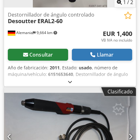
1
/
2
Destornillador de ángulo controlado
Desoutter
ERAL2-60
EUR 1,400
Alemania
9,664 km
VB IVA no incluído
Consultar
Llamar
Año de fabricación:
2011
, Estado:
usado
, número de
máquina/vehículo:
6151653640
, Destornillador de ángulo
Desoutter ERAL2-60 usado, accionado eléctricamente,
incluye cable de motor de 2,5 m compatible con el sistema
Clasificado
de control de atornillado Desoutter CVI 2 Salida: 3/8" Par
de apriete: Mín.: 8 Nm Máx. continuo: 45 Nm
Dsdpfecpbcvox Ableck Máx. de pico: 60 Nm Velocidad en
vacío: 918 min-1 Longitud: 443 mm Peso: 1,80 kg