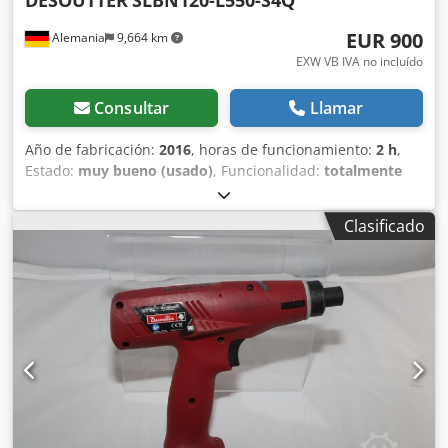
DESOUTTER
SLBN120-L550-S4Q
EUR 900
Alemania
9,664 km
EXW VB IVA no incluído
Consultar
Llamar
Año de fabricación:
2016
, horas de funcionamiento:
2 h
,
Estado:
muy bueno (usado)
, Funcionalidad:
totalmente
funcional
, número de máquina/vehículo:
6151659480
, De
nuestro inventario de herramientas de demostración,
Clasificado
probadas y completamente funcionales: Destornillador de
bajo voltaje Desoutter SLBN120-L550-S4Q apagado con
arranque por palanca Velocidad de ralentí: 410 / 550 min-1
Rango de par: 4,0 a 12 Nm Salida: 1/4" Longitud: 301 mm
Dsdpfx Absv Ipt Rjlock Peso sin batería: 1,25 kg Otras
herramientas para producción industrial y mantenimiento
bajo demanda.