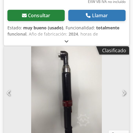
EXW VB IVA no incluído
Consultar
Llamar
Estado:
muy bueno (usado)
, Funcionalidad:
totalmente
funcional
, Año de fabricación:
2024
, horas de
funcionamiento:
5 h
, número de máquina/vehículo:
6151570000
, De nuestro inventario de herramientas de
Clasificado
demostración, probadas y totalmente funcionales: Llave de
torsión inalámbrica de alto torque Chicago Neumática
CP8613 Herramienta de demostración con cargador + 2
baterías (36 V 2,5 Ah) Precisión (6 sigma): +/- 4% Velocidad
de ralentí: 10 rpm Rango de par mín./máx.: 300 a 1300 Nm
Par de trabajo: 390 a 1040 Nm Salida: 3/4" cuadrado
Djdpfx Aov Tbz Dsblock Longitud: 318 mm Peso con batería
y brazo de reacción: 5,3 kg Otras herramientas para
fabricación industrial y mantenimiento bajo demanda.