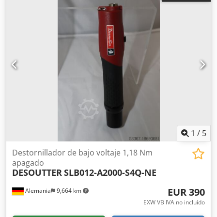
Esfuerzo de torsión: Mín.: 1,5 Nm Dcjdpfx Asvtf R Ajblek
Máx.: 12 Nm Velocidad de ralentí: 950 rpm Peso: 0,7 kg
1
/
5
Destornillador de bajo voltaje 1,18 Nm
apagado
DESOUTTER
SLB012-A2000-S4Q-NE
EUR 390
Alemania
9,664 km
EXW VB IVA no incluído