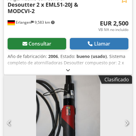
Desoutter
2 x EML51-20J &
MODCVI-2
EUR 2,500
Erlangen
9,583 km
VB IVA no incluído
Consultar
Llamar
Año de fabricación:
2006
, Estado:
bueno (usado)
, Sistema
completo de atornilladoras Desoutter compuesto por: 2 x
husillos de atornillado angulares controlados por sensores
de medición Desoutter EML51-20J N.º de artículo:
Clasificado
6151650640 Rango de par: de 30 a 135 Nm Salida: 1/2"
Velocidad: 403 min-1 Longitud: 166 mm Diámetro: 51,2 mm
1 x unidad de control de atornilladora Desoutter MODCVI-2
(= versión de montaje en rack de la TWINCVI-2) con
transformador. N.º de artículo: 6159325210 Canales de
atornillado: 2 Número de ciclos de atornillado por canal:
250 Número de fases en un ciclo de atornillado: 20
Contador total de E/S: 99 Memoria de resultados de
atornillado: Par + ángulo + fecha + hora + resultado +