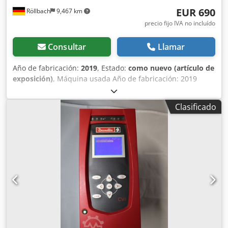
EUR 690
Röllbach
9,467 km
precio fijo IVA no incluído
Consultar
Llamar
Año de fabricación:
2019
, Estado:
como nuevo (artículo de
exposición)
, Máquina usada Año de fabricación: 2019
Estado: máquina de exposición, como nueva Equipamiento
y datos técnicos: - Voltaje de la batería: 18 V Dsdpfxjzrpxwe
Clasificado
Ableck - Diámetro de la hoja de sierra: 160 mm - Diámetro
del orificio: 20 mm - Profundidad de corte: hasta 57 mm a
90° hasta 40,5 mm a 45° - Rango de inclinación: -1° a +48° -
Velocidad de ralentí: 4850 rpm - Conexión para extracción
de polvo - Peso: aprox. 4,5 kg