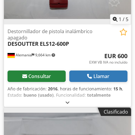
1
/
5
Destornillador de pistola inalámbrico
apagado
DESOUTTER
ELS12-600P
EUR 600
Alemania
9,664 km
EXW VB IVA no incluído
Consultar
Llamar
Año de fabricación:
2016
, horas de funcionamiento:
15 h
,
Estado:
bueno (usado)
, Funcionalidad:
totalmente
funcional
, número de máquina/vehículo:
6151654220
, De
nuestro inventario de herramientas de demostración,
Clasificado
probadas y completamente funcionales: Destornillador
tipo pistola inalámbrico Desoutter E-Lit Premium ELS12-
600P con ajuste de velocidad (mediante módulo opcional)
Velocidad de ralentí: 250 a 5700 min-1 Rango de par: 3,0 a