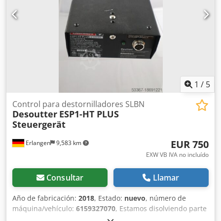
Nm) - MC (5 a 135 Nm) Número de ciclos de atornillado
almacenados en el sistema de control: 1 Número de fases
posibles en el ciclo de atornillado: 15 Totalizador de E/S
(resultados de 999 E/S) Memoria de resultados según
configuración 5000 a 20000 Interfaces de E/S: Entradas y
salidas de 24 voltios: 8/8 Interfaz serial RS232 Interfaz
Ethernet
1
/
5
Control para destornilladores SLBN
Desoutter
ESP1-HT PLUS
Steuergerät
EUR 750
Erlangen
9,583 km
EXW VB IVA no incluído
Consultar
Llamar
Año de fabricación:
2018
, Estado:
nuevo
, número de
máquina/vehículo:
6159327070
, Estamos disolviendo parte
de nuestro inventario de herramientas de demostración: