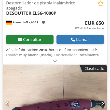
Destornillador de pistola inalámbrico
apagado
DESOUTTER
ELS6-1000P
EUR 650
Alemania
9,664 km
EXW VB IVA no incluído
Consultar
Llamar
Año de fabricación:
2014
, horas de funcionamiento:
2 h
,
Estado:
muy bueno (usado)
, Funcionalidad:
totalmente
funcional
, número de máquina/vehículo:
6151654200
, De
nuestro inventario de herramientas de demostración,
Clasificado
probadas y completamente funcionales: Destornillador
tipo pistola inalámbrico Desoutter E-Lit Premium ELS6-
1000P Dcjdpov Ipclofx Abljk con ajuste de velocidad
(mediante módulo opcional) Velocidad de ralentí: 300 a
1000 min-1 Rango de par: 0,8 a 6 Nm Salida: Hexagonal
1/4" F Longitud: 215 mm Peso sin batería: 0,8 kg Otras
herramientas para producción industrial y mantenimiento
bajo demanda.