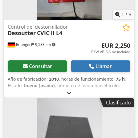
1
/
6
Control del destornillador
Desoutter
CVIC II L4
EUR 2,250
Erlangen
9,583 km
EXW VB IVA no incluído
Consultar
Llamar
Año de fabricación:
2010
, horas de funcionamiento:
75 h
,
Estado:
bueno (usado)
, número de máquina/vehículo:
6159326780
, Estamos disolviendo parte de nuestro
inventario de herramientas de demostración: Desbloqueo
Clasificado
del control CVIC II L4 Año de fabricación: 08/2010 N.º de
artículo: 6159326780 Poco uso, totalmente funcional
Dodpfxovxux Hs Abljck Sin accesorios adicionales
Adecuado para los siguientes destornilladores y husillos
de tornillo Desoutter: - ECA (7 a 200 Nm) - ECD (7 a 120 Nm)
- ECP (7 a 40 Nm) - ECFS (7 a 30 Nm) - ECP HT (30 a 4000