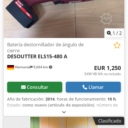
1
/
2
Batería destornillador de ángulo de
cierre
DESOUTTER
ELS15-480 A
EUR 1,250
Alemania
9,664 km
EXW VB IVA no incluído
Consultar
Llamar
Año de fabricación:
2014
, horas de funcionamiento:
10 h
,
Estado:
como nuevo (artículo de exposición)
, número de
máquina/vehículo:
6151656290
, Destornillador de ángulo a
batería Desoutter ELS15-480-A Herramienta de
Clasificado
demostración con cargador de 230 V + 2 baterías (18 V, 2,6