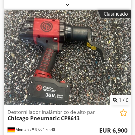
máquina/vehículo:
1382434
, De nuestro stock de
herramientas de demostración, probadas y totalmente
Clasificado
funcionales: Nuevo taladro neumático angular de 45°
Desoutter D315-S-1050 con arranque por botón Potencia:
280 W Velocidad de ralentí: 1050 min-1 Longitud: 291 mm
Peso: 0,90 kg Dcedpjv Inwzofx Ablok Otras herramientas
para fabricación industrial y mantenimiento bajo
demanda.
1
/
6
Destornillador inalámbrico de alto par
Chicago Pneumatic
CP8613
EUR 6,900
Alemania
9,664 km