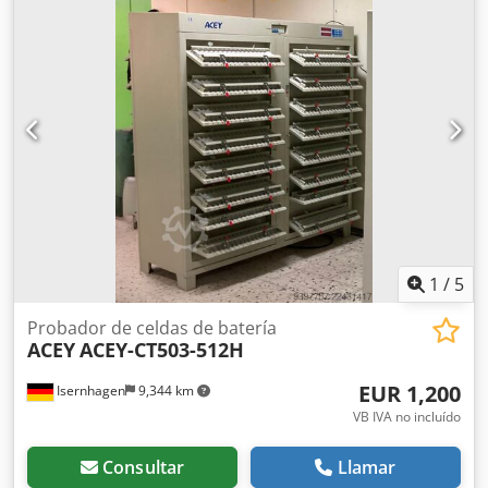
Ah) Velocidad en vacío: de 200 a 480 min-1 Rango de par:
de 5,0 a 15 Nm Dodecr H Eaopfx Ableck Acoplamiento:
cuadrado de 3/8" Longitud: 410 mm Peso sin batería: 1,2
kg
1
/
5
Probador de celdas de batería
ACEY
ACEY-CT503-512H
EUR 1,200
Isernhagen
9,344 km
VB IVA no incluído
Consultar
Llamar