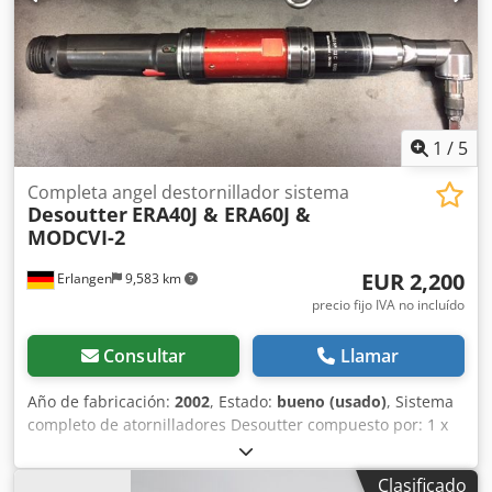
1
/
5
Completa angel destornillador sistema
Desoutter
ERA40J & ERA60J &
MODCVI-2
EUR 2,200
Erlangen
9,583 km
precio fijo IVA no incluído
Consultar
Llamar
Año de fabricación:
2002
, Estado:
bueno (usado)
, Sistema
completo de atornilladores Desoutter compuesto por: 1 x
Atornillador de ángulo controlado con sensor de medición
Desoutter ERA40J N.º de artículo: 6151650800 Rango de
Clasificado