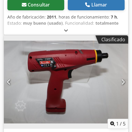
Consultar
Llamar
Año de fabricación:
2011
, horas de funcionamiento:
7 h
,
Estado:
muy bueno (usado)
, Funcionalidad:
totalmente
funcional
, número de máquina/vehículo:
6151659360
, De
nuestro inventario de herramientas de demostración,
Clasificado
probadas y completamente funcionales: Destornillador de
bajo voltaje Desoutter SLB012-A2000-S4Q-NE apagado con
arranque a presión Dsdpfx Aov Ipx Hsblock Velocidad de
ralentí: 1000 / 750 min-1 Rango de par: 0,20 a 1,18 Nm
Salida: 1/4" Longitud: 245 mm Peso sin batería: 0,83 kg
Otras herramientas para producción industrial y
mantenimiento bajo demanda.
1
/
5