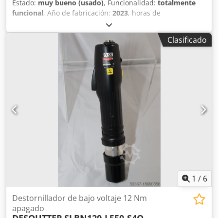
Estado:
muy bueno (usado)
, Funcionalidad:
totalmente
funcional
, Año de fabricación:
2023
, horas de
funcionamiento:
10 h
, número de máquina/vehículo:
6151570380
, De nuestro inventario de herramientas de
Clasificado
demostración, probadas y totalmente funcionales: Llave de
torsión inalámbrica de alto torque Chicago Neumática
CP8603 Herramienta de demostración con cargador + 2
baterías (36 V 2,5 Ah) Velocidad de ralentí: 20 rpm Rango
de par mín./máx.: 70 a 325 Nm Par de trabajo: 90 a 260 Nm
Salida: 3/4" cuadrado Dodpfx Absv Tbh Rsljck Longitud:
281 mm Peso con batería y brazo de reacción: 4,1 kg
1
/
6
Destornillador de bajo voltaje 12 Nm
apagado