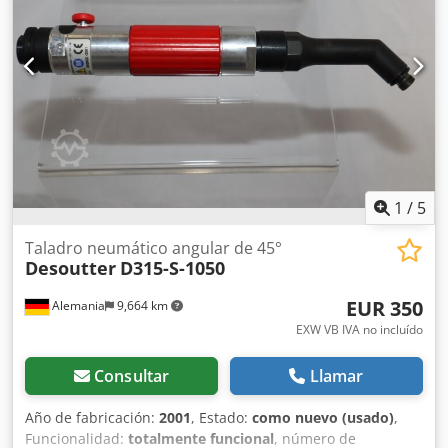
12 Nm Salida: Hexagonal 1/4" F Dodpfxjv Iphue Abljck
Longitud: 215 mm Peso sin batería: 0,8 kg Otras
herramientas para producción industrial y mantenimiento
bajo demanda.
1
/
5
Taladro neumático angular de 45°
Desoutter
D315-S-1050
EUR 350
Alemania
9,664 km
EXW VB IVA no incluído
Consultar
Llamar
Año de fabricación:
2001
, Estado:
como nuevo (usado)
,
Funcionalidad:
totalmente funcional
, número de