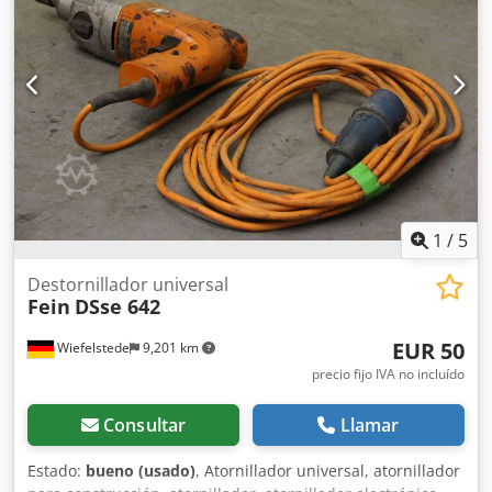
1
/
5
Destornillador universal
Fein
DSse 642
EUR 50
Wiefelstede
9,201 km
precio fijo IVA no incluído
Consultar
Llamar
Estado:
bueno (usado)
, Atornillador universal, atornillador