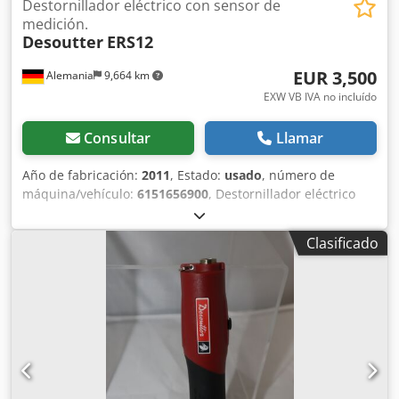
Destornillador eléctrico con sensor de
medición.
Desoutter
ERS12
EUR 3,500
Alemania
9,664 km
EXW VB IVA no incluído
Consultar
Llamar
Año de fabricación:
2011
, Estado:
usado
, número de
máquina/vehículo:
6151656900
, Destornillador eléctrico
con sensor integrado Desoutter ERS12 usado con cable de
conexión sin accesorios adicionales Cjdpfx Acovtf R Ajzjha
Clasificado
adecuado para Desoutter CVIR II - control de tornillo
Salida: Hex 1/4F" Esfuerzo de torsión: Mín.: 1,5 Nm Máx.:
12 Nm Velocidad de ralentí: 950 rpm Peso: 0,7 kg