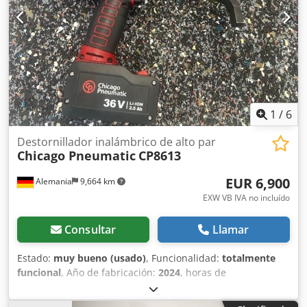
1
/
6
Destornillador inalámbrico de alto par
Chicago Pneumatic
CP8613
EUR 6,900
Alemania
9,664 km
EXW VB IVA no incluído
Consultar
Llamar
Estado:
muy bueno (usado)
, Funcionalidad:
totalmente
funcional
, Año de fabricación:
2024
, horas de
funcionamiento:
5 h
, número de máquina/vehículo:
6151570000
, De nuestro inventario de herramientas de