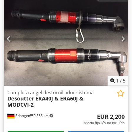
de artículo: 6159326780 Poco usado, totalmente funcional.
sin ningún accesorio adicional Adecuado para los
siguientes destornilladores y husillos de tornillo Desoutter:
- ECA (7 a 200 Nm) - ECD (7 a 120 Nm) Chsdpfx Acsvtf
Arszea - ECP (7 a 40 Nm) - ECFS (7 a 30 Nm) - ECP HT (30 a
4000 Nm) - MC (5 a 135 Nm) Número de ciclos de
atornillado guardados en el control: 1 Número de fases
posibles en el ciclo de atornillado: 15 Totalizador IO (999
resultados IO) Dependiendo de la configuración, la
memoria de resultados de visualización es de 5000 a
20000 Interfaces de E/S: Entradas y salidas de 24 voltios:
8/8 Interfaz serie RS232 Interfaz Ethernet
1
/
5
Completa angel destornillador sistema
Desoutter
ERA40J & ERA60J &
MODCVI-2
EUR 2,200
Erlangen
9,583 km
precio fijo IVA no incluído