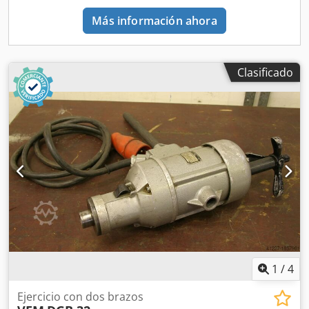
Más información ahora
Clasificado
1
/
4
Ejercicio con dos brazos