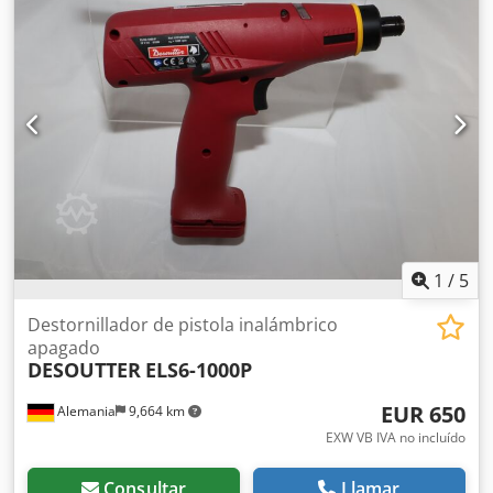
A2000-S4Q-NE apagado con arranque a presión Velocidad
de ralentí: 1000 / 750 min-1 Rango de par: 0,20 a 1,18 Nm
Salida: 1/4" Longitud: 245 mm Peso sin batería: 0,83 kg
Otras herramientas para producción industrial y
mantenimiento bajo demanda.
1
/
5
Destornillador de pistola inalámbrico
apagado
DESOUTTER
ELS6-1000P
EUR 650
Alemania
9,664 km
EXW VB IVA no incluído
Consultar
Llamar