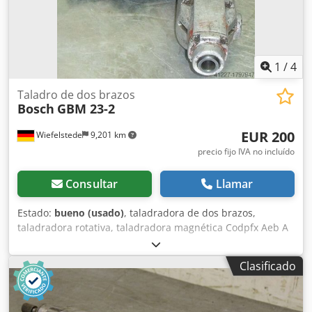
1
/
4
Taladro de dos brazos
Bosch
GBM 23-2
EUR 200
Wiefelstede
9,201 km
precio fijo IVA no incluído
Consultar
Llamar
Estado:
bueno (usado)
, taladradora de dos brazos,
taladradora rotativa, taladradora magnética Codpfx Aeb A
N H Njczsha -Portabrocas: MK2 -Potencia nominal: 1150 W
-Conexión: 230 voltios -Diámetro máximo de la broca: 23
Clasificado
mm -Dimensiones: 460/320/A100 mm -Peso: 6 kg