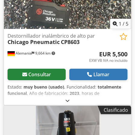
1
/
5
Destornillador inalámbrico de alto par
Chicago Pneumatic
CP8603
EUR 5,500
Alemania
9,664 km
EXW VB IVA no incluído
Consultar
Llamar
Estado:
muy bueno (usado)
, Funcionalidad:
totalmente
funcional
, Año de fabricación:
2023
, horas de
funcionamiento:
10 h
, número de máquina/vehículo:
6151570380
, De nuestro inventario de herramientas de
Clasificado
demostración, probadas y totalmente funcionales: Llave de
torsión inalámbrica de alto torque Chicago Neumática
CP8603 Chjdpfjv Tbh Rsx Aczja Herramienta de
demostración con cargador + 2 baterías (36 V 2,5 Ah)