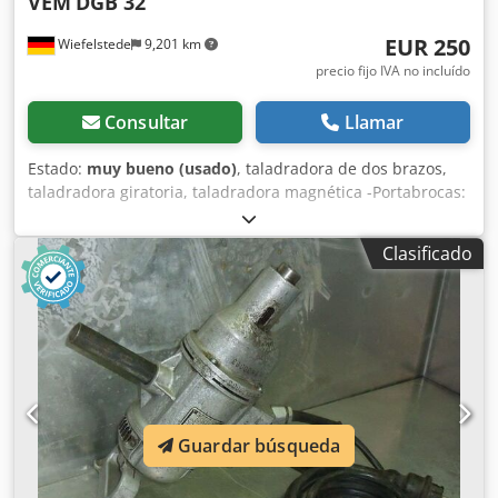
VEM
DGB 32
EUR 250
Wiefelstede
9,201 km
precio fijo IVA no incluído
Consultar
Llamar
Estado:
muy bueno (usado)
, taladradora de dos brazos,
taladradora giratoria, taladradora magnética -Portabrocas:
MK3 -Potencia nominal: 1100 W Codeb E Aq Sjpfx Aczeha -
Conexión: 380 voltios -Diámetro máximo de la broca: 32
Clasificado
mm -Dimensiones: 550/560/A150 mm -Peso: 17 kg
Guardar búsqueda