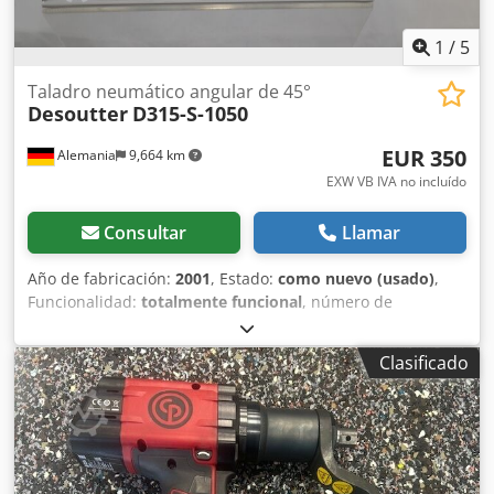
1
/
5
Taladro neumático angular de 45°
Desoutter
D315-S-1050
EUR 350
Alemania
9,664 km
EXW VB IVA no incluído
Consultar
Llamar
Año de fabricación:
2001
, Estado:
como nuevo (usado)
,
Funcionalidad:
totalmente funcional
, número de
máquina/vehículo:
1382434
, De nuestro stock de
herramientas de demostración, probadas y totalmente
Clasificado
funcionales: Nuevo taladro neumático angular de 45°
Desoutter D315-S-1050 con arranque por botón Potencia:
280 W Velocidad de ralentí: 1050 min-1 Chedpfx Acsv
Inwzszea Longitud: 291 mm Peso: 0,90 kg Otras
herramientas para fabricación industrial y mantenimiento
bajo demanda.