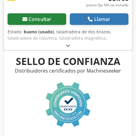
precio fijo IVA no incluído
Consultar
Llamar
Estado:
bueno (usado)
, taladradora de dos brazos,
taladradora de columna, taladradora magnética,
taladradora de percusión, taladradora de doble
empuñadura Chjdefc Hf Aepfx Aczsa -Portabrocas: MK con
mandril -Potencia nominal: 250 W -Conexión: 220 voltios -
SELLO DE CONFIANZA
Diámetro máximo de la broca: Ø 15 mm -Dimensiones:
420/420/A120 mm -Peso: 7,1 kg
Distribuidores certificados por Machineseeker