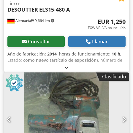
cierre
DESOUTTER
ELS15-480 A
EUR 1,250
Alemania
9,664 km
EXW VB IVA no incluído
Consultar
Llamar
Año de fabricación:
2014
, horas de funcionamiento:
10 h
,
Estado:
como nuevo (artículo de exposición)
, número de
máquina/vehículo:
6151656290
, Destornillador de ángulo a
batería Desoutter ELS15-480-A Herramienta de
Clasificado
demostración con cargador de 230 V + 2 baterías (18 V, 2,6
Ah) Codscr H Eajpfx Aczeha Velocidad en vacío: de 200 a
480 min-1 Rango de par: de 5,0 a 15 Nm Acoplamiento:
cuadrado de 3/8" Longitud: 410 mm Peso sin batería: 1,2
kg