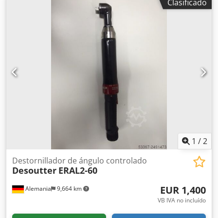
Clasificado
demostración, probadas y totalmente funcionales: Llave de
torsión inalámbrica de alto torque Chicago Neumática
CP8613 Herramienta de demostración con cargador + 2
baterías (36 V 2,5 Ah) Chedpfev Tbz Djx Aczea Precisión (6
sigma): +/- 4% Velocidad de ralentí: 10 rpm Rango de par
mín./máx.: 300 a 1300 Nm Par de trabajo: 390 a 1040 Nm
Salida: 3/4" cuadrado Longitud: 318 mm Peso con batería y
brazo de reacción: 5,3 kg Otras herramientas para
fabricación industrial y mantenimiento bajo demanda.
1
/
2
Destornillador de ángulo controlado
Desoutter
ERAL2-60
EUR 1,400
Alemania
9,664 km
VB IVA no incluído