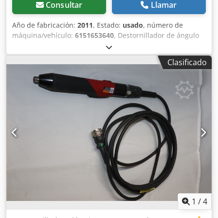
Consultar
Llamar
Año de fabricación:
2011
, Estado:
usado
, número de
máquina/vehículo:
6151653640
, Destornillador de ángulo
Desoutter ERAL2-60 usado, accionado eléctricamente,
incluye cable de motor de 2,5 m compatible con el sistema
Clasificado
de control de atornillado Desoutter CVI 2 Salida: 3/8" Par
de apriete: Mín.: 8 Nm Máx. continuo: 45 Nm
Cjdecpbcvepfx Aczeha Máx. de pico: 60 Nm Velocidad en
vacío: 918 min-1 Longitud: 443 mm Peso: 1,80 kg
1
/
4