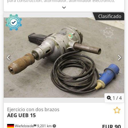
para construcción, atornillador, atornillador electrónico,
atornillador de impacto, atornillador eléctrico -Potencia
nominal: 600 vatios -Tamaño máximo de tornillo: M8 -
Clasificado
Velocidad: 600/1800 rpm -Conexión: 220 voltios Chjdpfx
Aefc Hfveczsa -Cantidad: 34 unidades de atornillador
universal disponibles -Precio: por unidad -Dimensiones:
320/200/A80 mm -Peso: 3,3 kg/unidad
1
/
4
Ejercicio con dos brazos
AEG
UEB 15
EUR 90
Wiefelstede
9,201 km