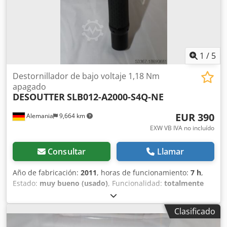
1
/
5
Destornillador de bajo voltaje 1,18 Nm
apagado
DESOUTTER
SLB012-A2000-S4Q-NE
EUR 390
Alemania
9,664 km
EXW VB IVA no incluído
Consultar
Llamar
Año de fabricación:
2011
, horas de funcionamiento:
7 h
,
Estado:
muy bueno (usado)
, Funcionalidad:
totalmente
funcional
, número de máquina/vehículo:
6151659360
, De
nuestro inventario de herramientas de demostración,
Clasificado
probadas y completamente funcionales: Csdpjv Ipx Hefx
Aczjha Destornillador de bajo voltaje Desoutter SLB012-