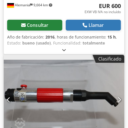
EUR 600
Alemania
9,664 km
EXW VB IVA no incluído
Consultar
Llamar
Año de fabricación:
2016
, horas de funcionamiento:
15 h
,
Estado:
bueno (usado)
, Funcionalidad:
totalmente
funcional
, número de máquina/vehículo:
6151654220
, De
nuestro inventario de herramientas de demostración,
Clasificado
probadas y completamente funcionales: Destornillador
tipo pistola inalámbrico Desoutter E-Lit Premium ELS12-
600P con ajuste de velocidad (mediante módulo opcional)
Velocidad de ralentí: 250 a 5700 min-1 Chsdpfxov Iphus
Aczja Rango de par: 3,0 a 12 Nm Salida: Hexagonal 1/4" F
Longitud: 215 mm Peso sin batería: 0,8 kg Otras
herramientas para producción industrial y mantenimiento
bajo demanda.