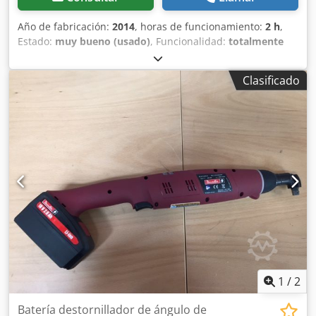
Año de fabricación:
2014
, horas de funcionamiento:
2 h
,
Estado:
muy bueno (usado)
, Funcionalidad:
totalmente
funcional
, número de máquina/vehículo:
6151654200
, De
nuestro inventario de herramientas de demostración,
Clasificado
probadas y completamente funcionales: Destornillador
tipo pistola inalámbrico Desoutter E-Lit Premium ELS6-
1000P con ajuste de velocidad (mediante módulo opcional)
Velocidad de ralentí: 300 a 1000 min-1 Rango de par: 0,8 a
6 Nm Salida: Hexagonal 1/4" F Longitud: 215 mm Peso sin
batería: 0,8 kg Codpfx Acov Ipclozsha Otras herramientas
para producción industrial y mantenimiento bajo
demanda.
1
/
2
Batería destornillador de ángulo de