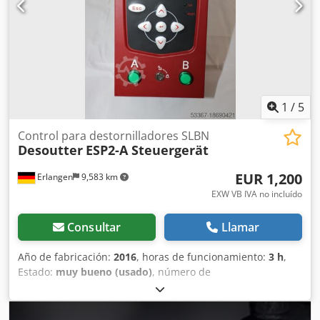
energía. Ventajas: Con 2 opciones de velocidad, el ESP1
ofrece flexibilidad para optimizar su proceso de atornillado
y garantizar una calidad duradera. Compatible con
entradas de 100 V o 240 V para una plataforma
estandarizada, reajustes más rápidos y menor costo total
de propiedad. Chsdpfx Asv Iqfzsczea Otras herramientas
para producción industrial y mantenimiento bajo
1
/
5
demanda.
Control para destornilladores SLBN
Desoutter
ESP2-A Steuergerät
EUR 1,200
Erlangen
9,583 km
EXW VB IVA no incluído
Consultar
Llamar
Año de fabricación:
2016
, horas de funcionamiento:
3 h
,
Estado:
muy bueno (usado)
, número de
máquina/vehículo:
6159327080
, Estamos disolviendo parte
de nuestro inventario de herramientas de demostración:
Control extendido Desoutter ESP2-A para destornilladores