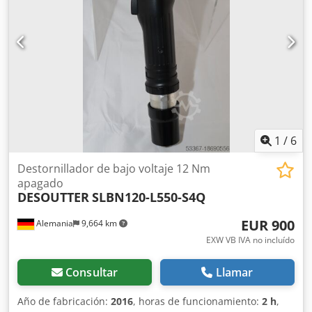
Velocidad de ralentí: 20 rpm Rango de par mín./máx.: 70 a
325 Nm Par de trabajo: 90 a 260 Nm Salida: 3/4" cuadrado
Longitud: 281 mm Peso con batería y brazo de reacción:
4,1 kg
1
/
6
Destornillador de bajo voltaje 12 Nm
apagado
DESOUTTER
SLBN120-L550-S4Q
EUR 900
Alemania
9,664 km
EXW VB IVA no incluído
Consultar
Llamar
Año de fabricación:
2016
, horas de funcionamiento:
2 h
,