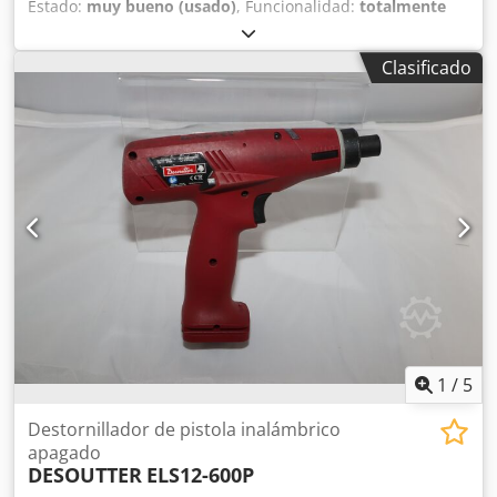
Estado:
muy bueno (usado)
, Funcionalidad:
totalmente
funcional
, número de máquina/vehículo:
6151659480
, De
nuestro inventario de herramientas de demostración,
Clasificado
probadas y completamente funcionales: Csdpfxev Ipt Re
Aczjha Destornillador de bajo voltaje Desoutter SLBN120-
L550-S4Q apagado con arranque por palanca Velocidad de
ralentí: 410 / 550 min-1 Rango de par: 4,0 a 12 Nm Salida:
1/4" Longitud: 301 mm Peso sin batería: 1,25 kg Otras
herramientas para producción industrial y mantenimiento
bajo demanda.
1
/
5
Destornillador de pistola inalámbrico
apagado
DESOUTTER
ELS12-600P