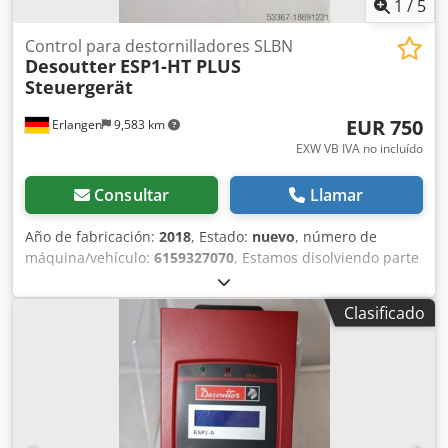
1
/
5
Control para destornilladores SLBN
Desoutter
ESP1-HT PLUS
Steuergerät
EUR 750
Erlangen
9,583 km
EXW VB IVA no incluído
Consultar
Llamar
Año de fabricación:
2018
, Estado:
nuevo
, número de
máquina/vehículo:
6159327070
, Estamos disolviendo parte
de nuestro inventario de herramientas de demostración:
Control de desbloqueo ESP1-HT PLUS para destornilladores
Clasificado
de baja tensión SLBN Año de fabricación: 04/2018 N.º de
artículo: 6159327070 usado, totalmente funcional Sin
accesorios adicionales Adecuado para los siguientes
destornilladores Desoutter: # -SLBN090 -SLBN120 ESP1-HT
MÁS El controlador ESP1 está diseñado para optimizar el
rendimiento de los destornilladores Desoutter, ofreciendo
dos rangos de velocidad y reduciendo el consumo de