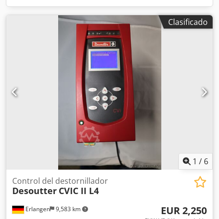
Clasificado
1
/
6
Control del destornillador
Desoutter
CVIC II L4
EUR 2,250
Erlangen
9,583 km