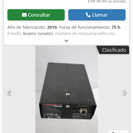
EXW VB IVA no incluído
Consultar
Llamar
Año de fabricación:
2010
, horas de funcionamiento:
75 h
,
Estado:
bueno (usado)
, número de máquina/vehículo:
6159326780
, Estamos disolviendo parte de nuestro
inventario de herramientas de demostración: Desbloqueo
Clasificado
del control CVIC II L4 Año de fabricación: 08/2010 N.º de
artículo: 6159326780 Poco uso, totalmente funcional
Chodpsvxux Hofx Aczja Sin accesorios adicionales
Adecuado para los siguientes destornilladores y husillos
de tornillo Desoutter: - ECA (7 a 200 Nm) - ECD (7 a 120 Nm)
- ECP (7 a 40 Nm) - ECFS (7 a 30 Nm) - ECP HT (30 a 4000
Nm) - MC (5 a 135 Nm) Número de ciclos de atornillado
almacenados en el sistema de control: 1 Número de fases
posibles en el ciclo de atornillado: 15 Totalizador de E/S
(resultados de 999 E/S) Memoria de resultados según
configuración 5000 a 20000 Interfaces de E/S: Entradas y
salidas de 24 voltios: 8/8 Interfaz serial RS232 Interfaz
Ethernet