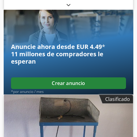
eléctrica clásica de segunda mano Marca: PEG Modelo:
F1040 EB Año de fabricación: aprox. 1969-1970 Capacidad
de carga: 1.000 kg con centro de carga de 400 mm Altura
de elevación: aprox. 3,30 m Dedpfx Asy Rdvwoqlewa Peso
en vacío: aprox. 1.540 kg con cargador
Anuncie ahora desde EUR 4.49
*
11 millones de compradores
le
esperan
Crear anuncio
*por anuncio / mes
Clasificado