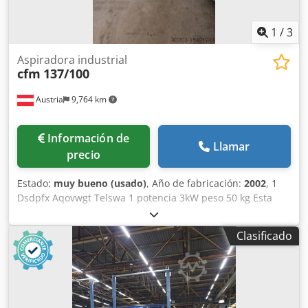
1
/
3
Aspiradora industrial
cfm
137/100
Austria
9,764 km
Información de
Llamar
precio
Estado:
muy bueno (usado)
, Año de fabricación:
2002
, 1
Dsdpfx Aqovwgt Telswa 1 potencia 3kW peso 50 kg Esta
aspiradora industrial cfm solo se utilizó para aspirar en
húmedo y es En buen estado
Clasificado