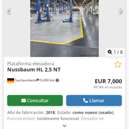
1
/
8
Plataforma elevadora
Nussbaum
HL 2,5 NT
EUR 7,000
Sachsenheim
9,490 km
VB IVA no incluído
Consultar
Llamar
Año de fabricación:
2018
, Estado:
como nuevo (usado)
,
Funcionalidad:
totalmente funcional
, Elevador de
vehículos Nussbaum, modelo 2,5 NT, capacidad de carga: