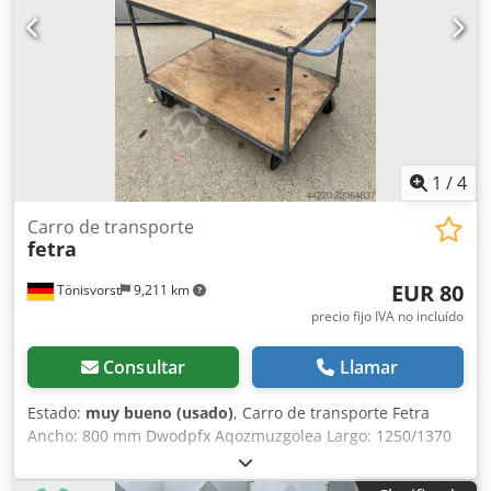
1
/
4
Carro de transporte
fetra
EUR 80
Tönisvorst
9,211 km
precio fijo IVA no incluído
Consultar
Llamar
Estado:
muy bueno (usado)
, Carro de transporte Fetra
Ancho: 800 mm Dwodpfx Aqozmuzgolea Largo: 1250/1370
mm, con asa Alto: 900 mm Diámetro de la rueda: 200 mm