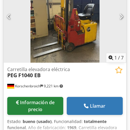
1
/
7
Carretilla elevadora eléctrica
PEG
F1040 EB
Korschenbroich
9,221 km
Información de
Llamar
precio
Estado:
bueno (usado)
, Funcionalidad:
totalmente
funcional
, Año de fabricación:
1969
, Carretilla elevadora