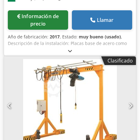
Información de
Llamar
precio
Año de fabricación:
2017
, Estado:
muy bueno (usado)
,
Descripción de la instalación: Placas base de acero como
fundamento de la instalación y para el posicionamiento de
los sistemas de elevación y agitadores. Sistema de
Clasificado
elevación eléctrico o electrohidráulico para el
posicionamiento del vehículo. 2 agitadores de alta
potencia con fijación electromagnética y sistema de
acoplamiento. Capacidad de hasta 3,5 toneladas.
Dwedpfxoifkhas Aqlea Armario de control con regulación
de agitadores. Sistema informático para el control y la
evaluación. ¡Incluye banco de pruebas de componentes!