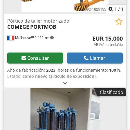
1
/
1
Pórtico de taller motorizado
COMEGE
PORTMOB
EUR 15,000
Mulhouse
9,462 km
VB IVA no incluído
Consultar
Llamar
Año de fabricación:
2023
, horas de funcionamiento:
100 h
,
Estado:
como nuevo (artículo de exposición)
,
Funcionalidad:
totalmente funcional
, capacidad de carga:
1,600 kg
, Pórtico motorizado. Altura bajo viga 9M Dwsdpfx
Clasificado
Aovrih Neqlsa Recorrido carro motorizado 4,5M Capacidad
1600 Kg. Mando a distancia con cable y mando a distancia
inalámbrico. Fotos bajo pedido