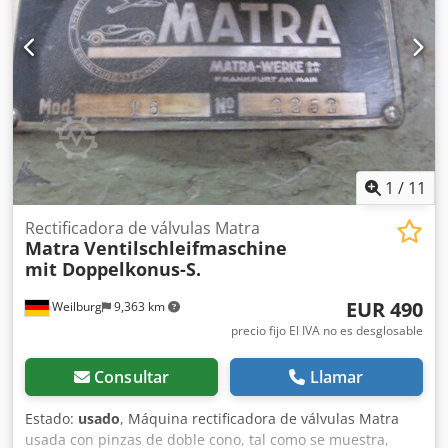
1
/
11
Rectificadora de válvulas Matra
Matra
Ventilschleifmaschine
mit Doppelkonus-S.
EUR 490
Weilburg
9,363 km
precio fijo El IVA no es desglosable
Consultar
Llamar
Estado:
usado
, Máquina rectificadora de válvulas Matra
usada con pinzas de doble cono, tal como se muestra,