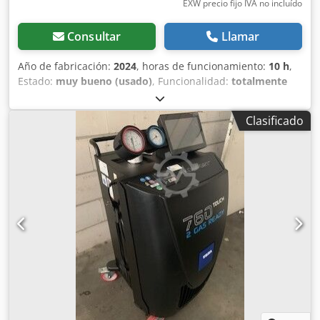
EXW precio fijo IVA no incluído
Consultar
Llamar
Año de fabricación:
2024
, horas de funcionamiento:
10 h
,
Estado:
muy bueno (usado)
, Funcionalidad:
totalmente
funcional
, capacidad de carga:
3,000 kg
, número de
máquina/vehículo:
0000
, Viga transversal de aluminio ATV-
Clasificado
Q con 4 ganchos de carga giratorios, ajustable. Viga en
forma de H, ligera, fabricada en aluminio. Capacidad de
carga: 3.000 [kg]. Modelo ATV-Q-3-3x3, marca Tiger
Hebezeuge. La viga se ha utilizado muy poco y se ha
cargado con un máximo de 500 kg. Presenta solo mínimos
signos de uso. Véase las fotos. Comprada en junio de 2024.
El precio nuevo es de 6.100,00 € más 19 % de IVA y gastos
de envío (aprox. 380 €). Se vende porque ya no se necesita.
Si tiene alguna pregunta, no dude en ponerse en contacto.
Descripción según el fabricante: Viga transversal de
aluminio con 4 ganchos de carga giratorios. Vigas en forma
de H, fabricadas en aluminio. Características del producto:
Modelo: ATV-Q-3-3x3 Capacidad de carga: 3.000 [kg]