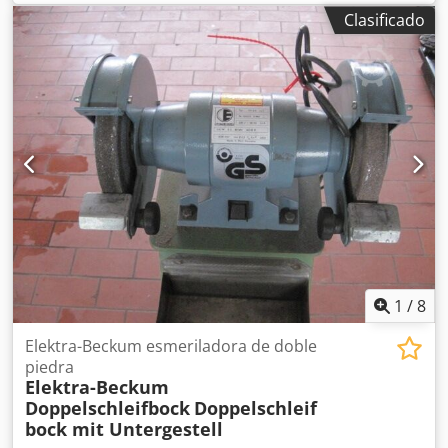
en muy buen estado y completamente funcional. ¡Por
Clasificado
favor, no consultas por correo electrónico! Para cualquier
pregunta, estamos a su disposición por teléfono. ¡Visita y
recogida sólo con cita previa telefónica! Reservado el
derecho a cambios, venta previa y errores. Dwsdpfx
Aqeztkafolsa
1
/
8
Elektra-Beckum esmeriladora de doble
piedra
Elektra-Beckum
Doppelschleifbock
Doppelschleif
bock mit Untergestell