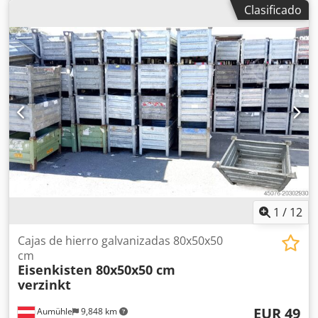
mm
, Es una máquina reacondicionada, lista para ser
Clasificado
automático de gases no condensables Asistencia técnica
utilizada. Funciona correctamente. Dwedpfszpw Arjx Aqloa
remota Inyección de aceite automática de alta precisión
Actualizaciones automáticas Dodpewzhnrofx Aqljwa
Incluye depósito de aceite POE para vehículos híbridos
Incluye impresora térmica
1
/
12
Cajas de hierro galvanizadas 80x50x50
cm
Eisenkisten 80x50x50 cm
verzinkt
EUR 49
Aumühle
9,848 km