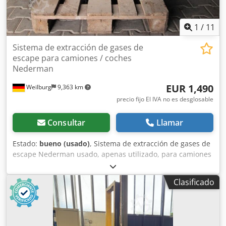
1
/
11
Sistema de extracción de gases de
escape para camiones / coches
Nederman
EUR 1,490
Weilburg
9,363 km
precio fijo El IVA no es desglosable
Consultar
Llamar
Estado:
bueno (usado)
, Sistema de extracción de gases de
escape Nederman usado, apenas utilizado, para camiones
y turismos. Dwsdpfx Asztkaleqlea No es posible el envío.
Por favor, no envíe consultas por correo electrónico. Si
Clasificado
tiene preguntas, estaremos encantados de atenderle por
teléfono. La visita y recogida solo son posibles con cita
previa por teléfono. Sujeto a cambios, venta previa y
errores.