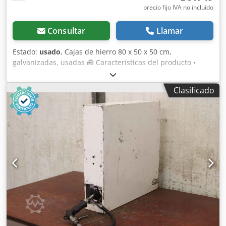
precio fijo IVA no incluído
Consultar
Llamar
Estado:
usado
, Cajas de hierro 80 x 50 x 50 cm,
galvanizadas, usadas 🧰 Características del producto •
Material: Hierro • Estado: usado, ver fotos • Color:
galvanizado, verde • Dimensiones exteriores: aprox. 79 x 54
Clasificado
x 51 cm • Dimensiones interiores: aprox. 67,5 x 42,5 x 36
cm • Altura interior: aprox. 36 cm • Volumen: aprox. 115
litros • Peso: 15 kg • Fondo y paredes: cerradas, pequeños
orificios en el fondo • Apilable: Sí 💰 Precio 49 € netos, sin
IVA • Descuento por cantidad: a petición • Gastos de envío:
a petición, para toda Europa • Plazo de entrega: disponible
de inmediato • Visita y recogida: posible en cualquier
momento, previa concertación Constantemente más de
5000 metros lineales de estanterías para paletas de
numerosos fabricantes en stock (Sujeto a modificaciones y
errores en los datos técnicos, especificaciones y precios,
así como a ventas intermedias. Consulte nuestras
condiciones generales de venta, todos los precios sin IVA,