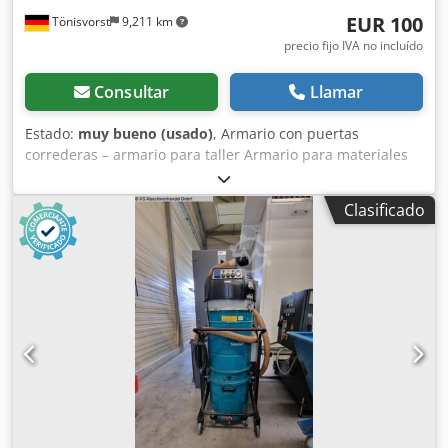
EUR 100
Tönisvorst
9,211 km
precio fijo IVA no incluído
Consultar
Llamar
Estado:
muy bueno (usado)
, Armario con puertas
correderas – armario para taller Armario para materiales
Ancho: 1500 mm Profundidad: 500 mm Altura: 1950 mm
Dedpezmuvdefx Aqlowa Disponibles varias unidades
Clasificado