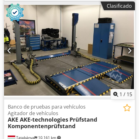
5000 kg. Dwodpfxszmt N Aj Aqlea
Clasificado
1
/
15
Banco de pruebas para vehículos
Agitador de vehículos
AKE AKE-technologies
Prüfstand
Komponentenprüfstand
Tatabánya
10,161 km