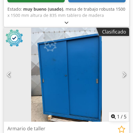
Estado:
muy bueno (usado)
, mesa de trabajo robusta 1500
x 1500 mm altura de 835 mm tablero de madera
contrachapada de 35 mm de grosor Djdpfx Aqszmuxrjlowa
Clasificado
1
/
5
Armario de taller