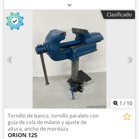
motor eléctrico de 380 voltios en funcionamiento. ¡Por
favor, no envíe consultas por correo electrónico! Si tiene
Clasificado
preguntas, estaremos encantados de atenderle por
teléfono. Inspección y recogida solo posible con cita previa
por teléfono. Dwsdpfjzti Uzox Aqlea Sujeto a cambios,
venta previa y errores.
1
/
10
Tornillo de banco, tornillo paralelo con
guía de cola de milano y ajuste de
altura, ancho de mordaza
ORION
125