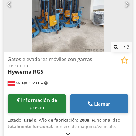
1
/
2
Gatos elevadores móviles con garras
de rueda
Hywema
RG5
Melk
9,923 km
Información de
Llamar
precio
Estado:
usado
, Año de fabricación:
2008
, Funcionalidad:
totalmente funcional
, número de máquina/vehículo:
43600
, capacidad de carga:
5,000 kg
, Vendemos una