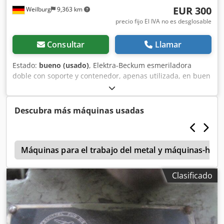
EUR 300
Weilburg
9,363 km
precio fijo El IVA no es desglosable
Consultar
Llamar
Estado:
bueno (usado)
, Elektra-Beckum esmeriladora
doble con soporte y contenedor, apenas utilizada, en buen
estado y totalmente funcional. No es posible el envío.
Dwsdpfx Aqjzti U Iolea ¡Por favor, no envíe consultas por
correo electrónico! Para cualquier duda, estaremos
Descubra más máquinas usadas
encantados de atenderle por teléfono. La inspección y
recogida sólo es posible mediante cita telefónica previa.
Modificaciones, venta intermedia y errores reservados.
o
Máquinas para el trabajo del metal y máquinas-her
Clasificado