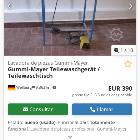
1
/
10
Lavadora de piezas Gummi-Mayer
Gummi-Mayer
Teilewaschgerät /
Teilewaschtisch
EUR 390
Weilburg
9,363 km
precio fijo El IVA no es desglosable
Consultar
Llamar
Estado:
bueno (usado)
, Funcionalidad:
totalmente
funcional
, Lavadora de piezas profesional Gummi-Mayer
usada. El equipo ha sido apenas utilizado y se encuentra