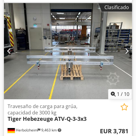
instalación móvil de pinzas para ruedas Hywema, de seis
Clasificado
unidades, en buen estado y de un solo modelo. Equipada
con caja de cambios de seis velocidades. Capacidad total
de carga: 30.000 kg (los seis elevadores). La instalación ha
sido reacondicionada y revisada. Puede ser probada e
inspeccionada sin compromiso. Dsdpfx Aqezqtdbslswa
1
/
10
Travesaño de carga para grúa,
capacidad de 3000 kg
Tiger Hebezeuge
ATV-Q-3-3x3
EUR 3,781
Herbolzheim
9,463 km