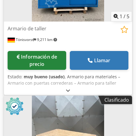
1
/
5
Armario de taller
Tönisvorst
9,211 km
Información de
Llamar
precio
Estado:
muy bueno (usado)
, Armario para materiales –
Armario con puertas correderas – Armario para taller
Ancho: 2000 mm Profundidad: 500 mm Altura: 1950 mm
Dodpfx Aozmu Hvjqlewa
Clasificado