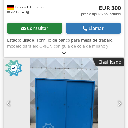
EUR 300
Hessisch Lichtenau
9,413 km
precio fijo IVA no incluído
Consultar
Llamar
Estado:
usado
, Tornillo de banco para mesa de trabajo,
modelo paralelo ORION con guía de cola de milano y
ajuste de altura Tipo: 125 Djdpfx Aqozpbrkolswa Anchura
de las mordazas: 125 mm Altura de las mordazas: 25 mm
Clasificado
Rango de sujeción: máx. 210 mm Altura total: 590 mm -
Rotación de 360° - Guía de cola de milano - Superficie de
yunque para trabajos de enderezado ligeros - Ajuste de
altura de aproximadamente 250 mm sin sistema de
elevación Peso: 41 kg Buen estado