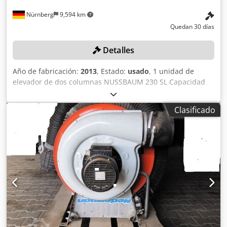
Nürnberg
9,594 km
Quedan 30 días
Detalles
Año de fabricación:
2013
, Estado:
usado
, 1 unidad de
elevador de dos columnas NUSSBAUM 230 SL Capacidad
de carga: 3000 kg, número de serie 348709, desmontaje
realizado por el cliente Color: como se muestra en las
Clasificado
imágenes, según las fotos y la inspección Año de
fabricación: 2013 Estado: usado Dodpfx Aqezqatcolswa