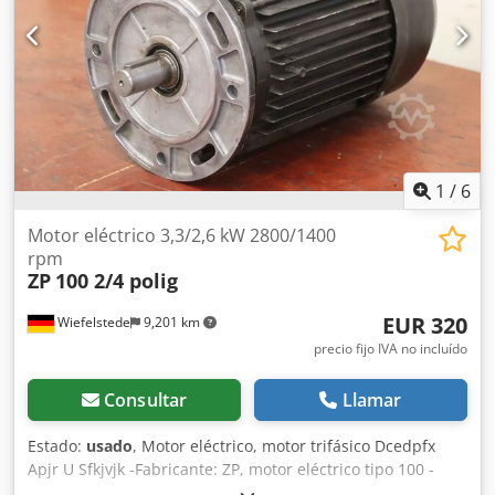
1
/
6
Motor eléctrico 3,3/2,6 kW 2800/1400
rpm
ZP
100 2/4 polig
EUR 320
Wiefelstede
9,201 km
precio fijo IVA no incluído
Consultar
Llamar
Estado:
usado
, Motor eléctrico, motor trifásico Dcedpfx
Apjr U Sfkjvjk -Fabricante: ZP, motor eléctrico tipo 100 -
Potencia: 3,3/2,6 kW -Velocidad: 2800/1400 rpm -Eje: Ø 24 x