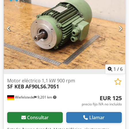
Hz Diámetro del eje: Ø 60 mm Longitud del extremo del
eje: 135 mm Ancho de la ranura de la chaveta en el eje: 18
mm Diámetro del círculo de los pernos de la brida: 450
mm Diámetro de centrado: 350 mm Diámetro del círculo
de los orificios: Ø 400 mm - Motor con brida y 8 orificios de
fijación Ø 18 mm Longitud de la carcasa del motor sin el
eje del motor: 660 mm Longitud de la carcasa del motor
con el eje del motor: 800 mm Espacio requerido L x A x Al:
800 x 400 x 570 mm Peso propio: 300 kg Dedpezin Acsfx
Apvsck En muy buen estado: nuevo, sin usar, procedente
de liquidación de existencias.
1
/
6
Motor eléctrico 1,1 kW 900 rpm
SF KEB
AF90LS6.7051
EUR 125
Wiefelstede
9,201 km
precio fijo IVA no incluído
Consultar
Llamar