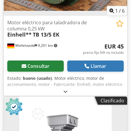
1
/
6
Motor eléctrico para taladradora de
columna 0,25 kW
Einhell**
TB 13/5 EK
EUR 45
Wiefelstede
9,201 km
precio fijo IVA no incluído
Consultar
Llamar
Estado:
bueno (usado)
, Motor eléctrico, motor de
accionamiento, motor - Fabricante: Einhell, motor eléctrico
de taladradora de columna TB 13/5 EK - Potencia: 0,25 kW /
1420 rpm - Eje: Ø 14 x 30 mm - Cantidad: 6 motores
Clasificado
disponibles Dcodpfx Aow S Tg Topvek - Precio: por unidad -
Dimensiones: 185/123/165 mm - Peso: 4,6 kg/unidad.