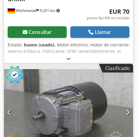
EUR 70
Wiefelstede
9,201 km
precio fijo IVA no incluído
Consultar
Llamar
Estado:
bueno (usado)
, Motor eléctrico, motor de corriente
alterna trifásica -Fabricante: SEW; lamentablemente, el
motor eléctrico no tiene denominación de modelo. -
Potencia: aproximadamente 1,1 kW Djdpfxegx Al Uj Apveck
Clasificado
-Velocidad: 1500 rpm -Tensión: 220/380 V -Eje: Ø 12 x 20
mm -Tipo de montaje: B3/B5 -Dimensiones: 300/225/A200
mm -Peso: 19 kg