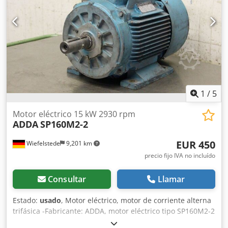
1
/
5
Motor eléctrico 15 kW 2930 rpm
ADDA
SP160M2-2
EUR 450
Wiefelstede
9,201 km
precio fijo IVA no incluído
Consultar
Llamar
Estado:
usado
, Motor eléctrico, motor de corriente alterna
trifásica -Fabricante: ADDA, motor eléctrico tipo SP160M2-2
-Potencia: 15 kW -Velocidad: 2930 rpm -Voltaje: 380/660 V -