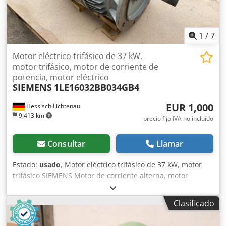
1
/
7
Motor eléctrico trifásico de 37 kW,
motor trifásico, motor de corriente de
potencia, motor eléctrico
SIEMENS
1LE16032BB034GB4
EUR 1,000
Hessisch Lichtenau
9,413 km
precio fijo IVA no incluído
Consultar
Llamar
Estado:
usado
, Motor eléctrico trifásico de 37 kW, motor
trifásico SIEMENS Motor de corriente alterna, motor
eléctrico, rotor de jaula de ardilla, motor asíncrono Tipo:
1LE16032BB034GB4 Diseño: V1 Tamaño: 225S Velocidad del
Clasificado
motor: 1478 rpm Consumo de corriente: 66 amperios
Potencia del motor: 37 kW Conexión a la red: 400 voltios, 50