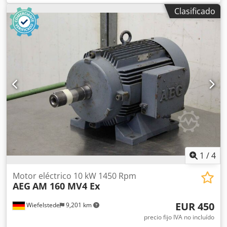
Eje: Ø 42 x 110 mm -Tipo de construcción: B3 -Grado de
Clasificado
protección: IP 55 -Dimensiones: 610/325/A415 mm -Peso:
123 kg Dodohh Iruspfx Apvjck
1
/
4
Motor eléctrico 10 kW 1450 Rpm
AEG
AM 160 MV4 Ex
EUR 450
Wiefelstede
9,201 km
precio fijo IVA no incluído