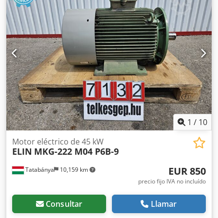
1
/
10
Motor eléctrico de 45 kW
ELIN
MKG-222 M04 P6B-9
EUR 850
Tatabánya
10,159 km
precio fijo IVA no incluído
Consultar
Llamar