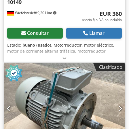
10149
EUR 360
Wiefelstede
9,201 km
precio fijo IVA no incluído
Consultar
Llamar
Estado:
bueno (usado)
, Motorreductor, motor eléctrico,
motor de corriente alterna trifásica, motorreductor
eléctrico, motor eléctrico con ventilador -Fabricante: EMK,
motor eléctrico con ventilador Djdezi N I Tjpfx Apvsck -
Clasificado
Tipo: KAE2A132S2-2B14BE3K EMK-10149 -Potencia: 7,5 kW -
Velocidad: 2925 rpm -Construcción: Adaptación B5 -Eje: Ø
38 x 80 mm -Grado de protección: IP 55 -Ventilador: 90 W -
Dimensiones: 700/300/A345 mm -Peso: 58 kg