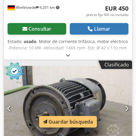
EUR 450
Wiefelstede
9,201 km
precio fijo IVA no incluído
Consultar
Llamar
Estado:
usado
, Motor de corriente trifásica, motor eléctrico
-Potencia: 10 kW -Velocidad: 1465 rpm -Eje: Ø 42 x 110 mm
Dcsdpfxsd Iy Nxs Apvok -Tipo de construcción: B3 -Grado
de protección: IP 33 -Cantidad: 2 unidades disponibles -
Clasificado
Precio: por unidad -Dimensiones: 595/400/A315 mm -Peso:
109 kg
Guardar búsqueda