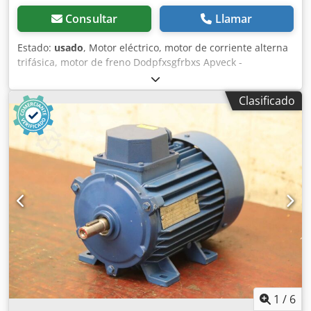
Consultar
Llamar
Estado:
usado
, Motor eléctrico, motor de corriente alterna
trifásica, motor de freno Dodpfxsgfrbxs Apveck -
Fabricante: AEG, motor eléctrico tipo AM160 MV4 Ex -
Potencia: 10 kW -Velocidad de giro: 1450 rpm -Eje: Ø 42 x
Clasificado
110 mm -Clase de protección: IP 44 -Diseño: B3 -
Dimensiones: 550/340/A290 mm -Peso: 90 kg
1
/
6