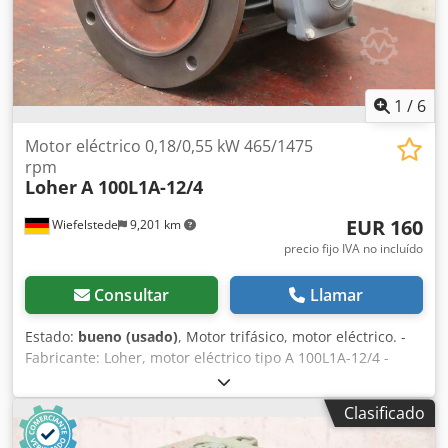
1
/
6
Motor eléctrico 0,18/0,55 kW 465/1475
rpm
Loher
A 100L1A-12/4
EUR 160
Wiefelstede
9,201 km
precio fijo IVA no incluído
Consultar
Llamar
Estado:
bueno (usado)
, Motor trifásico, motor eléctrico. -
Fabricante: Loher, motor eléctrico tipo A 100L1A-12/4 -
Potencia: 0,18/0,55 kW -Velocidad: 465/1475 rpm -Eje: Ø 28
x 60 mm -Clase de protección: P 33 Djdpfxevuzlfj Apvsck -
Clasificado
Dimensiones: 385/275/H250 mm -Peso: 31,5 kg