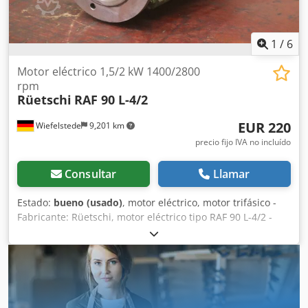
1
/
6
Motor eléctrico 1,5/2 kW 1400/2800
rpm
Rüetschi
RAF 90 L-4/2
EUR 220
Wiefelstede
9,201 km
precio fijo IVA no incluído
Consultar
Llamar
Estado:
bueno (usado)
, motor eléctrico, motor trifásico -
Fabricante: Rüetschi, motor eléctrico tipo RAF 90 L-4/2 -
Potencia: 1,5/2 kW -Velocidad: 1400/2800 rpm -Eje: Ø 22 x
40 mm Dcodjvzx Uqjpfx Apvsk -Diseño: B5 -Dimensiones:
325/215/H180 mm -Peso: 15,3 kg