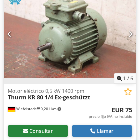
1
/
6
Motor eléctrico 0,5 kW 1400 rpm
Thurm
KR 80 1/4 Ex-geschützt
EUR 75
Wiefelstede
9,201 km
precio fijo IVA no incluído
Consultar
Llamar