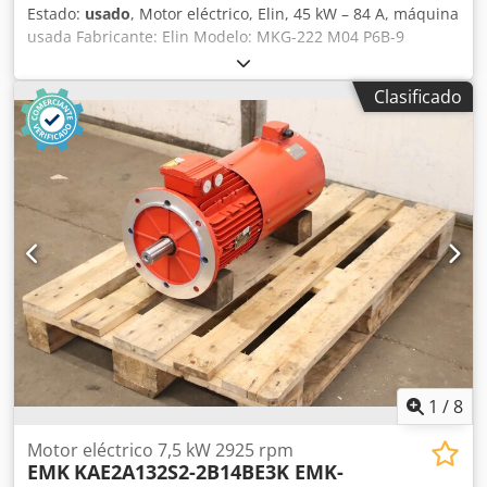
Estado:
usado
, Motor eléctrico, Elin, 45 kW – 84 A, máquina
usada Fabricante: Elin Modelo: MKG-222 M04 P6B-9
Potencia: 45 kW Corriente nominal: 84 A Diámetro del eje:
50 mm Especificaciones eléctricas: Tensión de
Clasificado
alimentación: 400 V Potencia: 45 kW Corriente nominal: 84
A Dimensiones totales: Dedpjzmythofx Apvock Ancho: 840
mm Profundidad: 450 mm Altura: 580 mm
1
/
8
Motor eléctrico 7,5 kW 2925 rpm
EMK
KAE2A132S2-2B14BE3K EMK-