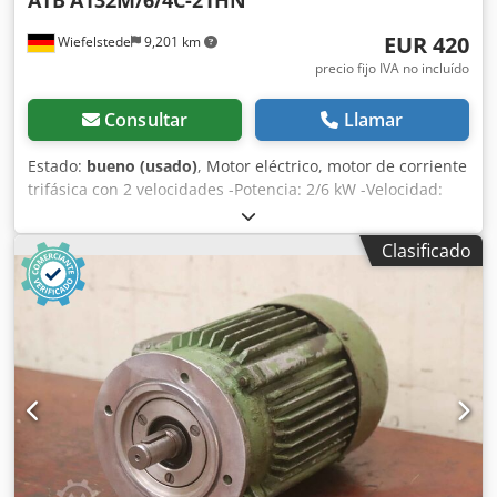
ATB
A132M/6/4C-21HN
EUR 420
Wiefelstede
9,201 km
precio fijo IVA no incluído
Consultar
Llamar
Estado:
bueno (usado)
, Motor eléctrico, motor de corriente
trifásica con 2 velocidades -Potencia: 2/6 kW -Velocidad:
965/1455 rpm -Eje: Ø 38 mm -Tipo de construcción: B3 -
Conmutable por polos Dsdpfx Apscnf Hnevock -Grado de
Clasificado
protección: IP 54 -Cantidad: 3 unidades disponibles -
Precio: por unidad -Dimensiones: 480/320/A260 mm -Peso:
69 kg