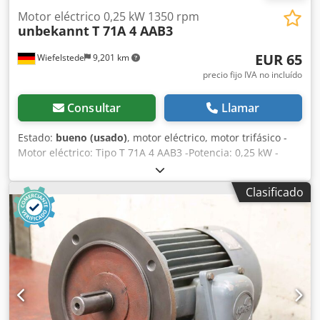
Motor eléctrico 0,25 kW 1350 rpm
unbekannt
T 71A 4 AAB3
EUR 65
Wiefelstede
9,201 km
precio fijo IVA no incluído
Consultar
Llamar
Estado:
bueno (usado)
, motor eléctrico, motor trifásico -
Motor eléctrico: Tipo T 71A 4 AAB3 -Potencia: 0,25 kW -
Velocidad: 2790 rpm -Eje: Ø 14 x 30 mm -Diseño: B3
Dcjdpfx Apov Hzpnjvsk -Clase de protección: IP 54 -
Clasificado
Dimensiones: 245/140/H170 mm -Peso: 5,3 kg