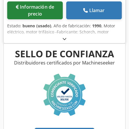
Información de
Llamar
precio
Estado:
bueno (usado)
, Año de fabricación:
1990
, Motor
eléctrico, motor trifásico -Fabricante: Schorch, motor
eléctrico tipo KA72071-ABO34-7 -Potencia: 30 kW -
Velocidad: 2950 rpm -Eje: Ø 55 x 110 mm -Diseño: B3/B5 -
Clase de protección: IP 54 Dcsdpfx Apjvcl Awevek -
SELLO DE CONFIANZA
Dimensiones: 790/510/H410 mm -Peso: 244 kg
Distribuidores certificados por Machineseeker