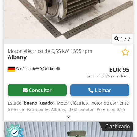
1
/
7
Motor eléctrico de 0,55 kW 1395 rpm
Albany
EUR 95
Wiefelstede
9,201 km
precio fijo IVA no incluído
Consultar
Llamar
Estado:
bueno (usado)
, Motor eléctrico, motor de corriente
trifásica -Fabricante: Albany, Elektromotor -Potencia: 0,55
kW -Velocidad: 1395 rpm -Eje: Ø 14 x 27 mm con engranaje
cónico -Tipo de construcción: B14 Dcedpjzmfu Dsfx Apvok -
Clasificado
Dimensiones: 247/158/H190 mm -Peso: 10,6 kg/unidad