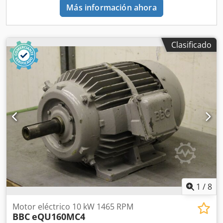
Más información ahora
Clasificado
1
/
8
Motor eléctrico 10 kW 1465 RPM
BBC
eQU160MC4