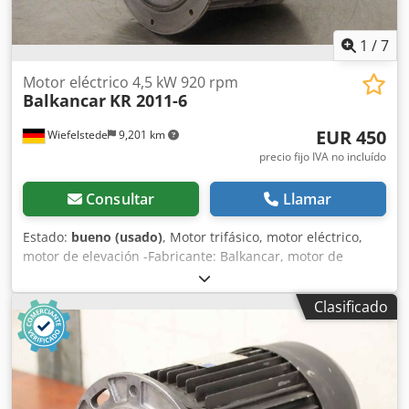
1
/
7
Motor eléctrico 4,5 kW 920 rpm
Balkancar
KR 2011-6
EUR 450
Wiefelstede
9,201 km
precio fijo IVA no incluído
Consultar
Llamar
Estado:
bueno (usado)
, Motor trifásico, motor eléctrico,
motor de elevación -Fabricante: Balkancar, motor de
elevación para cargas de hasta 3200 kg -Tipo: KG 2011-6 -
Potencia: 4,5 kW -Velocidad: 920 rpm Dodpfxjf D Tmne
Clasificado
Apvock -Eje: Ø 30 x 85 mm -Diseño: B5 -Grado de
protección: IP 44 -Dimensiones: 475/345/A355 mm -Peso:
66 kg