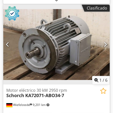
50 mm -Diseño: B5 -Dimensiones: 355/235/H200 mm -Peso:
Clasificado
24 kg
1
/
6
Motor eléctrico 30 kW 2950 rpm
Schorch
KA72071-ABO34-7
Wiefelstede
9,201 km