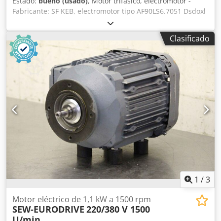
Estado:
bueno (usado)
, Motor trifásico, electromotor -
Fabricante: SF KEB, electromotor tipo AF90LS6.7051 Dsdoxl
Sdiopfx Apvjck - Potencia: 1,1 kW - Velocidad: 900 rpm - Eje:
Ø 24 x 50 mm - Grado de protección: IP55 - Forma
Clasificado
constructiva: B14 - Dimensiones: 380/210/H176 mm - Peso:
20 kg.
1
/
3
Motor eléctrico de 1,1 kW a 1500 rpm
SEW-EURODRIVE
220/380 V 1500
U/min