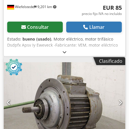
EUR 85
Wiefelstede
9,201 km
precio fijo IVA no incluído
Consultar
Llamar
Estado:
bueno (usado)
, Motor eléctrico, motor trifásico
Dsdpfx Apsv Iy Eweveck -Fabricante: VEM, motor eléctrico
tipo KMR 71 G 2 con protección Ex -Potencia: 0,8 kW -
Velocidad: 2850 rpm -Eje: Ø 19 x 40 mm -Diseño: B3 Clase
Clasificado
de protección: IP 44 -Dimensiones: 250/140/H185 mm -
Peso: 11,4 kg