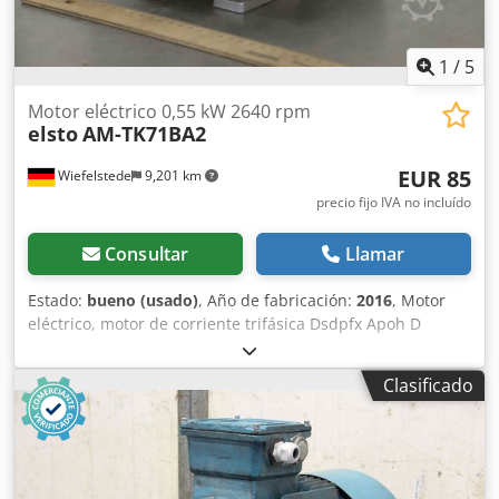
1
/
5
Motor eléctrico 0,55 kW 2640 rpm
elsto
AM-TK71BA2
EUR 85
Wiefelstede
9,201 km
precio fijo IVA no incluído
Consultar
Llamar
Estado:
bueno (usado)
, Año de fabricación:
2016
, Motor
eléctrico, motor de corriente trifásica Dsdpfx Apoh D
Ilpoveck -Fabricante: elsto, motor eléctrico tipo AM-
TK71BA2 -Potencia: 0,55 kW -Velocidad: 2640 rpm -Eje: Ø
Clasificado
14 x 30 mm -Diseño: B3 -Grado de protección: IP 55 -
Dimensiones: 300/185/145 mm (alto) -Peso: 8,3 kg