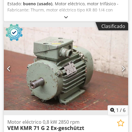
Estado:
bueno (usado)
, Motor eléctrico, motor trifásico -
Fabricante: Thurm, motor eléctrico tipo KR 80 1/4 con
protección Ex -Potencia: 0,5 kW -Velocidad: 1400 rpm -Eje:
Ø 16 x 40 mm -Diseño: B3 -Clase de protección: IP 44 -
Clasificado
Número: 2x motor disponible -Precio: por pieza Djdpfx
Apsv Iyw Heveck -Dimensiones: 265/155/H215 mm -Peso:
12,3 kg
1
/
6
Motor eléctrico 0,8 kW 2850 rpm
VEM
KMR 71 G 2 Ex-geschützt