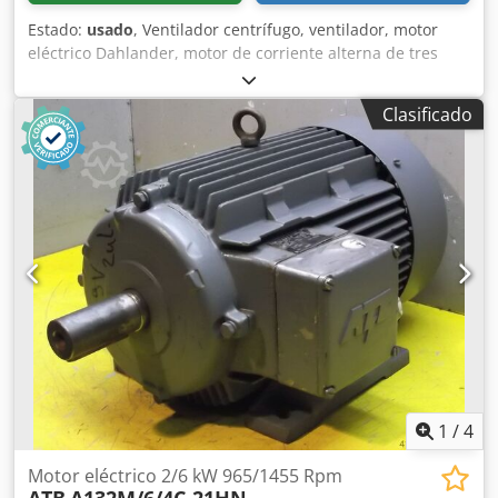
Estado:
usado
, Ventilador centrífugo, ventilador, motor
eléctrico Dahlander, motor de corriente alterna de tres
fases con 2 velocidades, 1,6 kW + 6 kW, BLECHER, tipo 132
S4 / 2 Para la extracción de aire, refrigeración o
Clasificado
ventilación. Dcsdpfx Apjzinyhovsk Diámetro del impulsor:
Ø 400 mm Ancho del impulsor: 175 mm Diámetro del eje
del motor: Ø 38 mm Tipo de motor: Dahlander,
estrella/doble estrella Velocidad del motor: 1440 / 2870
rpm Número de polos: 8 / 4 Potencia del motor: 1,6 / 6 kW
Conexión a la red: 400 voltios, 50 Hz - Motor de corriente
alterna de tres fases Dahlander con 2 velocidades -
Impulsor de ventilador de metal - Cubierta de ventilador
de metal, Ø 465 mm - Motor eléctrico con brida base
estándar, orificios de fijación Ø 11,5 / distancia entre
orificios 215 x 140 mm Dimensiones (largo x ancho x alto):
570 x 465 x 465 mm Peso: 57 kg Buen estado Hay 2
unidades disponibles, precio por unidad.
1
/
4
Motor eléctrico 2/6 kW 965/1455 Rpm