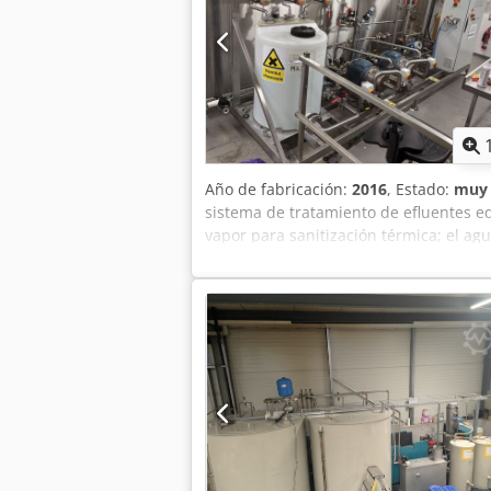
Año de fabricación:
2016
, Estado:
muy 
sistema de tratamiento de efluentes e
vapor para sanitización térmica; el ag
drenaje. Credpfow Dykwsx Aqvjf