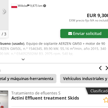
Wilków
9,875 km
EUR 9,30
EXW precio fijo IVA no incluí
Enviar solicitud
1
/
3
bueno (usado)
, Equipo de soplante AERZEN GM50 + motor de 90
RZEN GM50L, n.º 1546345, 89,90 kW, 55,16 m³/min, año 2015, 340
90 kW, n.º 034052502IM B3, 2975 rpm, 540 kg.
s
metal y máquinas-herramienta
Vehículos industriales 
Clasifica
Tratamiento de efluentes S
Actini
Effluent treatment Skids