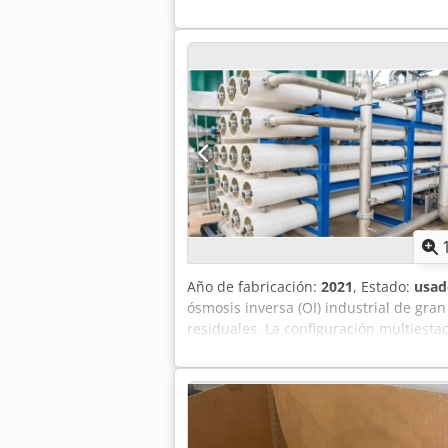
con contenido de aceite como lodos bio
contenido máximo de sólidos en el to
kg/dm3; velocidad máxima: 4200 rpm. 
tambor: 4200 rpm. Tenga en cuenta qu
mostradas son representativas y no co
a la finalización satisfactoria, en un p
comercial (BPDDC) y de un formulario d
el comprador no es el usuario final, pa
BPDDC y EUS se pueden descargar del 
Año de fabricación:
2021
, Estado:
usad
ósmosis inversa (OI) industrial de gr
residuales. La configuración multiest
tasa de rechazo de sólidos disueltos 
para el suministro a sistemas de desmi
Codpfx Aqozl U N Isvorf Tenga en cue
son representativas y no corresponden 
finalización satisfactoria, en un plazo 