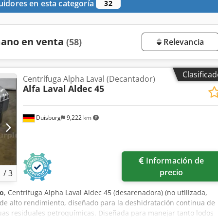
uidores en esta categoría
32
mano en venta
(58)
Relevancia
Clasifica
Centrífuga Alpha Laval (Decantador)
Alfa Laval
Aldec 45
Duisburg
9,222 km
Información de
precio
1
/
3
o
, Centrífuga Alpha Laval Aldec 45 (desarenadora) (no utilizada,
 de alto rendimiento, diseñado para la deshidratación continua de
uas residuales petroquímicas. Diseñada para manejar tanto lodos