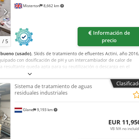
Misterton
8,662 km
Información de
precio
1
/
5
bueno (usado)
, Skids de tratamiento de efluentes Actini, año 2016
quipado con dosificación de pH y un intercambiador de calor de
ua resultante queda apta para su reutilización o descarga en el
Clasifica
Sistema de tratamiento de aguas
residuales industriales
Glane
9,193 km
EUR 11,95
VB IVA no incluí