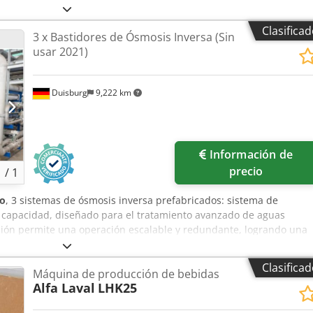
lógicos, y ofrece una separación de fases robusta, con un
rtón de >15 %. Densidad máxima del tortón húmedo compacto: 1,3
Clasifica
3 x Bastidores de Ósmosis Inversa (Sin
Diámetro del tambor: 360 mm. Velocidad principal máxima del
usar 2021)
e, dado que los productos se entregan embalados, las imágenes
rresponden a las unidades reales. Nota: La venta está condicionad
lazo de 24 horas, de una verificación de diligencia debida del socio
Duisburg
9,222 km
e declaración del usuario final (EUS) por parte del comprador, y, s
ra cada usuario final. Crjdpjzl U A Uefx Aqvsf Los formularios
sitio web.
Pedir más fotos
Información de
precio
1
/
1
o
, 3 sistemas de ósmosis inversa prefabricados: sistema de
an capacidad, diseñado para el tratamiento avanzado de aguas
ación permite una operación escalable y redundante, logrando una
superior al 97 %. Produce un permeado de alta calidad adecuado
neralización o para su reutilización como agua de refrigeración.
Clasifica
Máquina de producción de bebidas
nta que, como los productos se embalan, las imágenes mostradas
Alfa Laval
LHK25
a las unidades reales. Nota: Las ventas están condicionadas a la
de 24 horas, de una verificación de debida diligencia del socio