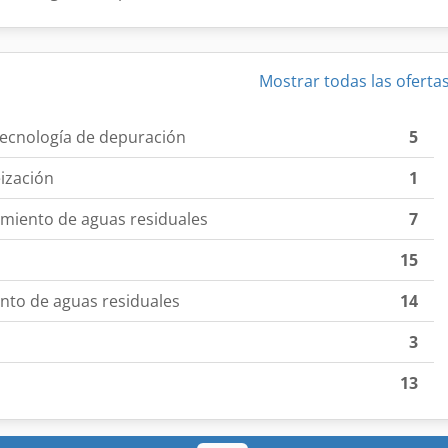
Mostrar todas las oferta
tecnología de depuración
5
ización
1
miento de aguas residuales
7
15
ento de aguas residuales
14
3
13