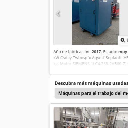
Año de fabricación:
2017
, Estado:
muy 
kW Csdey Twbxspfx Aqverf Soplante AE
kg. Motor SIEMENS 1LC4 283-2AB60-Z, 
Descubra más máquinas usada
Máquinas para el trabajo del 