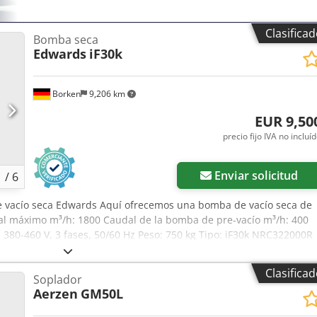
eto, listo para conectarse a una instalación tecnológica existente.
n con mantenimiento regular, que opera en un entorno de
dquirir solo la bomba, sin el medidor de flujo electromagnético,
Clasifica
Bomba seca
de haber sido traducida automáticamente. Para obtener más
Edwards
iF30k
 nosotros. La información contenida en este anuncio es meramente
lte los detalles con el vendedor antes de realizar la compra.
Borken
9,206 km
EUR 9,50
precio fijo IVA no incluí
Enviar solicitud
1
/
6
 vacío seca Edwards Aquí ofrecemos una bomba de vacío seca de
al máximo m³/h: 1800 Caudal de la bomba de pre-vacío m³/h: 400
 380-460 V, 3 fases, 50/60 Hz Peso: 750 kg Tipo: iF30k NRC322000R
ho a realizar modificaciones y correcciones en los datos técnicos.)
antados de responderlas por teléfono.
Clasifica
Soplador
Aerzen
GM50L