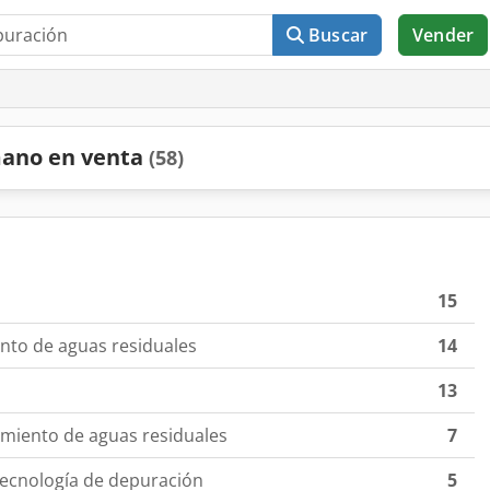
Buscar
Vender
mano en venta
(58)
15
ento de aguas residuales
14
13
miento de aguas residuales
7
tecnología de depuración
5