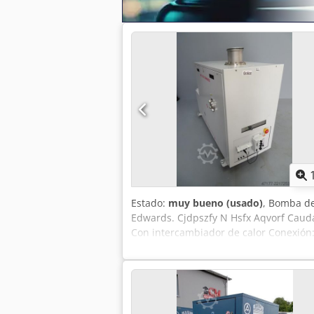
lugar). • Listo para usar: Módulo compl
Estado técnico: Muy bueno, instalació
producción limpio. También se puede a
por 15 000 PLN. Esta descripción pue
información, póngase en contacto con
orientativa. Le recomendamos que consu
Credjzrmvajpfx Aqvsf
Estado:
muy bueno (usado)
, Bomba de
Edwards. Cjdpszfy N Hsfx Aqvorf Caud
Con intercambiador de calor Conexión:
Estado: usado (Nos reservamos el derec
Si tiene más preguntas, estaremos enc