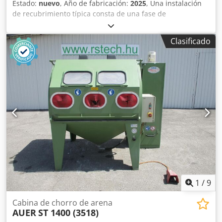
Estado:
nuevo
, Año de fabricación:
2025
, Una instalación
de recubrimiento típica consta de una fase de
pretratamiento de la superficie (limpieza y/o aplicación de
una capa de conversión), un secado intermedio, una zona
Clasificado
de recubrimiento electrostático (cámara/sistema de
aplicación de polvo) y un horno de secado. Las piezas se
transportan a través de un sistema de transporte. Nuestra
empresa, ROMER®, diseña, fabrica y monta líneas
completas de recubrimiento en polvo. Nuestras
instalaciones pueden ser visitadas y probadas en Hürth,
cerca de Colonia. Solicite un presupuesto para una
instalación adaptada a sus necesidades específicas.
Chjdpfx Akecv Nl Ro Eea
1
/
9
Cabina de chorro de arena
AUER
ST 1400 (3518)