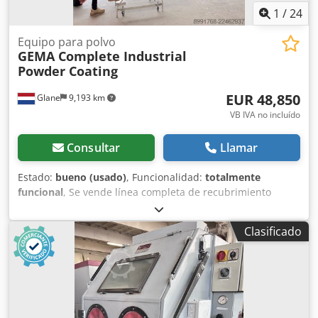
1
/
24
Equipo para polvo
GEMA Complete Industrial
Powder Coating
EUR 48,850
Glane
9,193 km
VB IVA no incluído
Consultar
Llamar
Estado:
bueno (usado)
, Funcionalidad:
totalmente
funcional
, Se vende línea completa de recubrimiento
industrial con pintura en polvo Ofrecemos una línea
completa de recubrimiento industrial con pintura en polvo
Clasificado
en buenas condiciones de funcionamiento. La instalación
ha sido mantenida profesionalmente y es adecuada para
el recubrimiento de una amplia gama de productos de
acero y metal. Chjdpfx Akezqur He Esa El equipo incluye:
Sistema de pretratamiento Horno de secado Cabina de
aplicación de pintura en polvo Equipo de pulverización de