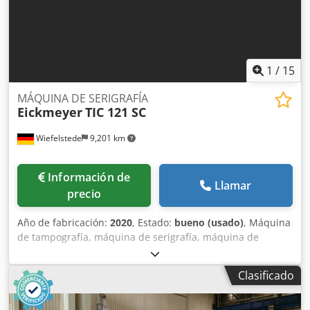
todos los productos del sector industrial. Lukas van
Rossum
1
/
15
MÁQUINA DE SERIGRAFÍA
Eickmeyer
TIC 121 SC
Wiefelstede
9,201 km
Información de
Llamar
precio
Año de fabricación:
2020
, Estado:
bueno (usado)
, Máquina
de tampografía, máquina de serigrafía, máquina de
impresión circular, máquina de impresión por tampón -
Fabricante: Eickmeyer, máquina de serigrafía, máquina de
Clasificado
tampografía -Tipo: TIC 121 SC Csdpfxjx Ei Tws Ak Ejha -
Voltaje: 230 V -Tamaño de la mesa: 180 x 100 mm -Alcance:
165 mm -Funcionamiento: con pedal -Cantidad: 3