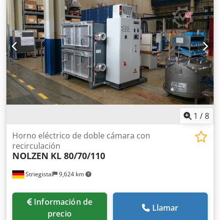
máquinas de tampografía disponibles -Precio: por unidad -
Dimensiones de transporte: 670/400/A530 mm -Peso: 50
kg/unidad
1
/
8
Horno eléctrico de doble cámara con
recirculación
NOLZEN
KL 80/70/110
Striegistal
9,624 km
Información de
Llamar
precio