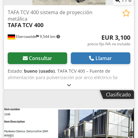
TAFA TCV 400 sistema de proyección
metálica
TAFA
TCV 400
EUR 3,100
Eberswalde
9,544 km
precio fijo IVA no incluído
Consultar
Llamar
Estado:
bueno (usado)
, TAFA TCV 400 – Fuente de
alimentación para pulverización por arco eléctrico Se
vende una fuente de alimentación TAFA TCV 400 para
sistemas industriales de pulverización por arco eléctrico
Clasificado
(pulverización por arco de doble hilo/metalización). Este
dispositivo es ideal como reemplazo o para ampliar los
sistemas TAFA/Praxair existentes. Datos técnicos:
Fabricante: TAFA (Praxair Surface Technologies) Modelo:
TCV 400 Corriente de salida hasta 500 A Fuente de
alimentación trifásica Diseño industrial para uso
profesional Adecuado para pulverización por arco de hilo