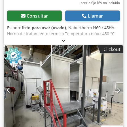
precio fijo IVA no incluído
Consultar
Llamar
Estado:
listo para usar (usado)
, Nabertherm N60 / 45HA –
Horno de tratamiento térmico Temperatura máx.: 450 °C
Volumen útil: 60 litros Dimensiones internas: 350 mm x
500 mm x 350 mm (ancho x profundidad x alto)
Clickout
Descripción tomada de la fuente original. Puede visitarnos
cuando desee para ver el equipo. ¡Con gusto podemos
organizar un servicio de transporte económico para usted!
Recibirá una factura detallada. Para clientes extranjeros,
también se puede emitir una factura sin IVA. Requisito:
contar con un número de identificación fiscal válido.
Chsdpfx Akozqz Nfe Esa Salvo venta previa. Visite nuestra
tienda y consulte nuestras otras ofertas. Los nombres de
las empresas y las marcas comerciales mencionados son
propiedad de sus respectivos titulares y se utilizan
únicamente para la identificación y descripción de los
productos. Pueden producirse desviaciones de los datos
técnicos, así como errores en la descripción del artículo, y