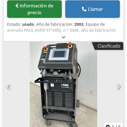
Información de
Llamar
precio
Estado:
usado
, Año de fabricación:
2003
, Equipo de
arenado PAUL AUER ST1000J, n.º 3440, año de fabricación
2003. Csdpfx Aozqclnjk Esha
Clasificado
1
/
6