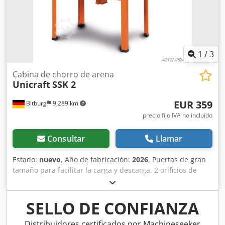
1
/
3
Cabina de chorro de arena
Unicraft
SSK 2
EUR 359
Bitburg
9,289 km
precio fijo IVA no incluído
Consultar
Llamar
Estado:
nuevo
, Año de fabricación:
2026
, Puertas de gran
tamaño para facilitar la carga y descarga. 2 orificios de
extracción (1 conexión de extracción de ø 92 mm y 1 tubo
de extracción de ø 64 mm) para la conexión de un sistema
de aspiración. Cabinas de granallado para trabajos de
SELLO DE CONFIANZA
granallado limpios sin contaminar el entorno de trabajo.
Apta para diferentes materiales de granallado, por
Distribuidores certificados por Machineseeker