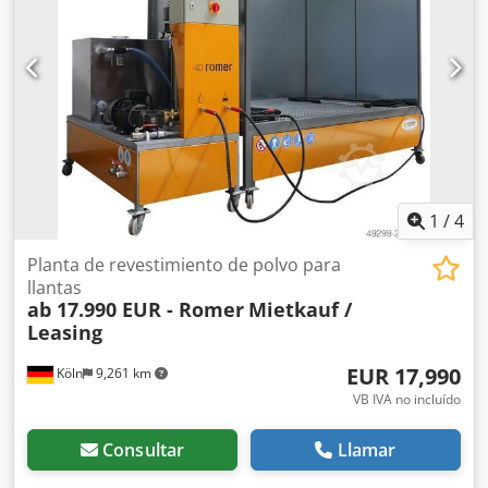
capacidad de carga útil de 1.000 kg. 7. Ruedas de muy
buena calidad, que facilitan su desplazamiento incluso
cuando están cargados. Simplemente alta calidad,
"fabricado en Dinamarca". Normalmente, los carros están
disponibles directamente en el almacén. Para ahorrar en
los gastos de envío de nuestros clientes, embalamos los
carros parcialmente ensamblados (ver imagen). El montaje
es muy rápido. ¿Tiene alguna pregunta? Póngase en
contacto con nosotros, ¡estaremos encantados de
ayudarle! Chedpfsfiuhvex Ak Eja
1
/
4
Planta de revestimiento de polvo para
llantas
ab 17.990 EUR - Romer
Mietkauf /
Leasing
EUR 17,990
Köln
9,261 km
VB IVA no incluído
Consultar
Llamar