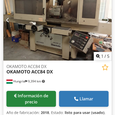
1
/
5
OKAMOTO ACC84 DX
OKAMOTO
ACC84 DX
Hungría
9,394 km
Información de
Llamar
precio
Año de fabricación:
2018
, Estado:
listo para usar (usado)
,