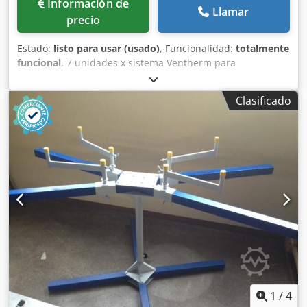
Información de
Llamar
precio
Estado:
listo para usar (usado)
, Funcionalidad:
totalmente
funcional
, 7 unidades x sistema Ventherm para
instalaciones de tratamiento de superficies, que incluye un
calentador de aire con serpentines de agua de aluminio y
Clasificado
cobre, intercambiador de calor de flujo cruzado individual
para la recuperación de calor y sistema de ventilación.
Estamos abiertos a recibir ofertas para entre 1 y 7
instalaciones. Se permite la inspección. Csdpfx Aezpzqtok
Eoha
1
/
4