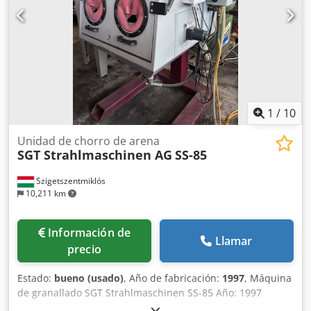
pintura en polvo Horno de curado Sistema de transporte
Sistema de control eléctrico La línea completa está
disponible para la venta inmediata y se puede
inspeccionar con cita previa. Estado: Bien mantenida
Totalmente operativa antes del desmontaje Apta para la
producción industrial Pistola de pintura en polvo GEMA
OptiStar CG07
1
/
10
Unidad de chorro de arena
SGT Strahlmaschinen AG
SS-85
Szigetszentmiklós
10,211 km
Información de
Llamar
precio
Estado:
bueno (usado)
, Año de fabricación:
1997
, Máquina
de granallado SGT Strahlmaschinen SS-85 Año: 1997
Equipada con sistema de rotación de piezas. Equipada con