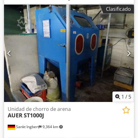
movimiento vertical, serie VU 012; 2 pistolas EPG-Sprint X;
Clasificado
unidad de post-filtrado; monociclón. Cjdpozncmyofx Ak
Eoha
1
/
5
Unidad de chorro de arena
AUER
ST1000J
Sankt Ingbert
9,364 km