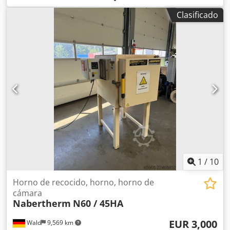
sistema de extracción de polvo. Chsdjznl Dnjpfx Ak Eoa En
Clasificado
funcionamiento en nuestro almacén.
1
/
10
Horno de recocido, horno, horno de
cámara
Nabertherm
N60 / 45HA
EUR 3,000
Wald
9,569 km