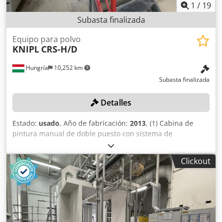
nos reservamos el derecho a modificarlos.
1
/
19
Subasta finalizada
Equipo para polvo
KNIPL
CRS-H/D
Hungría
10,252 km
Subasta finalizada
Detalles
Estado:
usado
, Año de fabricación:
2013
, (1) Cabina de
pintura manual de doble puesto con sistema de
separación de polvo mediante filtro, que incluye 2 pistolas
EPG-Sprint X. Csdezncn Djpfx Ak Ejha
Clickout