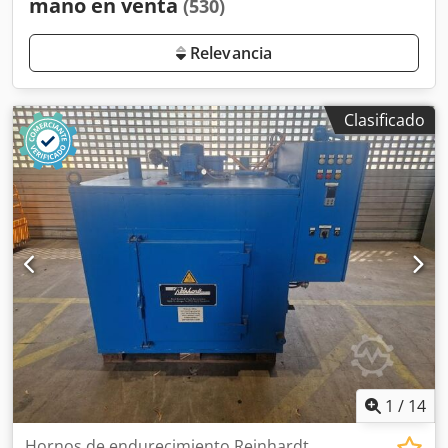
mano en venta
(530)
Relevancia
Clasificado
1
/
14
Hornos de endurecimiento Reinhardt