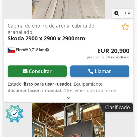
1
/
8
Cabina de chorro de arena, cabina de
granallado.
Skoda
2900 x 2900 x 2900mm
EUR 20,900
Plzeň
9,718 km
precio fijo IVA no incluído
Consultar
Llamar
Estado:
listo para usar (usado)
, Equipamiento:
documentación / manual
, Ofrecemos una cabina de
granallado Škoda. El equipo está completamente operativo
y en funcionamiento. Posibilidad de probarlo. Dimensiones
Clasificado
del espacio de trabajo interior: 2900 x 2900 x 2900 mm.
Cabina con sistema de recogida de abrasivo en el suelo,
transporte del abrasivo al sistema de limpieza de abrasivo
+ unidad de granallado Clemco de 200 litros + unidad de
filtrado. Csdpfjzrmqdex Ak Esha Equipo completo.