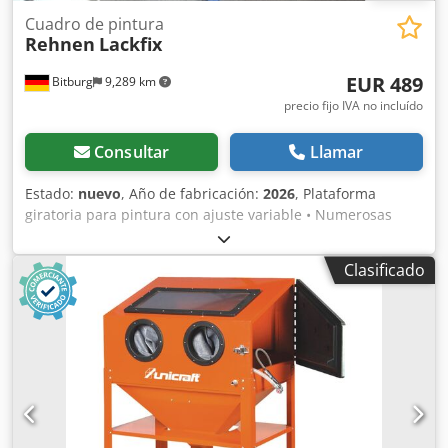
Cuadro de pintura
Rehnen
Lackfix
EUR 489
Bitburg
9,289 km
precio fijo IVA no incluído
Consultar
Llamar
Estado:
nuevo
, Año de fabricación:
2026
, Plataforma
giratoria para pintura con ajuste variable • Numerosas
posibilidades de ajuste para piezas pequeñas y grandes
de material sólido • Estable • Puede ser operada por una
Clasificado
sola persona, es giratoria y cuenta con brazos extensibles
fijos y brazos oscilantes ajustables • Altura ajustable Datos
técnicos: Longitud: máx. 1850 mm Ancho: máx. 800 mm
Cjdsbzmagepfx Ak Eoha Altura: 1000 – 1300 mm Capacidad
de carga: 300 kg Producto de alta calidad Puede ser
enviado por nosotros a través de UPS. Deberá ser
ensamblado posteriormente. Ubicación: Almacén de
Bitburg