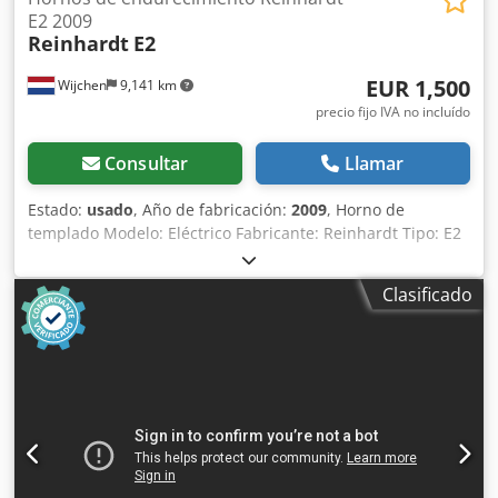
E2 2009
Reinhardt
E2
EUR 1,500
Wijchen
9,141 km
precio fijo IVA no incluído
Consultar
Llamar
Estado:
usado
, Año de fabricación:
2009
, Horno de
templado Modelo: Eléctrico Fabricante: Reinhardt Tipo: E2
Año de fabricación: 2009 Temperatura de trabajo: 50-300
grados Volumen de la cámara: 0,21 m³ Dimensiones de la
Clasificado
abertura: 650x650 mm Tensión: 3x400 V Motor: 0,55 kW -
Año de fabricación: 2009 - Documentación disponible: No -
Certificado CE: No - Potencia [kW]: 0,6 - Longitud de la
cámara [mm]: 650 - Anchura de la cámara [mm]: 650 -
Temperatura máxima [°C]: 300 Chedpfx Akozry Ips Eea
Información financiera IVA: El precio indicado no incluye el
IVA. IVA/Régimen de impuestos sobre el valor añadido: IVA
deducible para empresas. Entrega y aceptación de
equipos usados disponibles en cualquier momento para