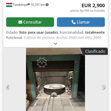
EUR 2,900
Tatabánya
10,161 km
precio fijo IVA no incluído
Consultar
Llamar
Estado:
listo para usar (usado)
, Funcionalidad:
totalmente
funcional
, Cabina de pintura: Ancho: 2500 mm Alto: 2000
mm Profundidad: 1500 mm Peso: 450 kg ——— ————
Cámara de pintura: Ancho: 1400 mm Alto: 850 mm
Clasificado
Profundidad: 1150 mm Capacidad de carga: 200 kg ———
————- Sistema de pintura: Pistola de pintura: 1 x SPA 80
Csdpfx Akjzp Iu Es Ejha Boquilla de aire: 4,0 mm Boquilla
de pintura: 11,0 mm ——— ————- Consumo de aire
comprimido (4 bar): 0,73 m³/min Potencia absorbida: 1,0
kW