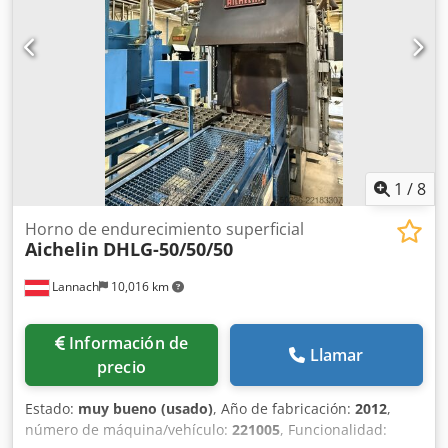
1
/
8
Horno de endurecimiento superficial
Aichelin
DHLG-50/50/50
Lannach
10,016 km
Información de
Llamar
precio
Estado:
muy bueno (usado)
, Año de fabricación:
2012
,
número de máquina/vehículo:
221005
, Funcionalidad: