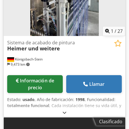
profundidad): 2900 mm x 3150 mm x 1100 mm
1
/
27
Sistema de acabado de pintura
Heimer und weitere
Königsbach-Stein
9,473 km
Información de
Llamar
precio
Estado:
usado
, Año de fabricación:
1998
, Funcionalidad:
totalmente funcional
, Cada instalación tiene su vida útil, y
hemos decidido donar nuestra instalación de pintura.
Plazo: hasta finales de septiembre. Dodpezl Ambofx
Clasificado
Ahmskr Se trata de una obra de arte que nosotros mismos