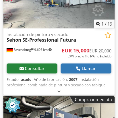
1
/
19
Instalación de pintura y secado
Sehon
SE-Professional Futura
EUR 15,000
Ravensburg
9,606 km
EUR 20,000
EXW precio fijo IVA no incluído
Consultar
Llamar
Estado:
usado
, Año de fabricación:
2007
, Instalación
profesional combinada de pintura y secado con tabique
separador de Sehon, con gran capacidad de cabina y
control SPS. Fabricante: Sehon Innovative Lackieranlagen
Compra inmediata
und Technik Modelo: SE-Professional Futura Año de
fabricación: 2007 Tipo de instalación: Cabina combinada
de pintado y secado Dimensiones interiores de la cabina: