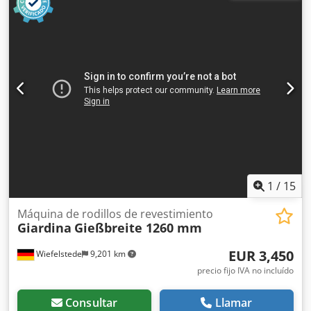
R Iyaj Ahmjkr -Ajuste hidráulico de la altura -Sin: bomba de
pintura -Dimensiones: 2100/800/A1450 mm -Peso: 386 kg
1
/
15
Máquina de rodillos de revestimiento
Giardina
Gießbreite 1260 mm
EUR 3,450
Wiefelstede
9,201 km
precio fijo IVA no incluído
Consultar
Llamar