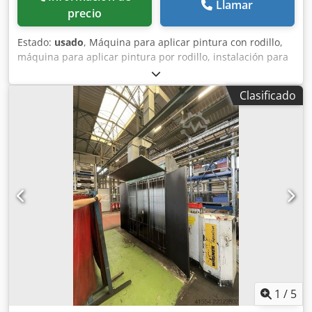
Llamar
precio
Estado:
usado
, Máquina para aplicar pintura con rodillo,
máquina para aplicar pintura por rodillo, instalación para
recubrimiento en polvo. Dkjdpfx Ajgal Anshmjr -Instalación
para recubrimiento en polvo: utilizada para la fabricación
Clasificado
de lamas/persianas. -Componentes neumáticos: fabricante
Festo. -Motorreductor: WEG, 0,25 kW. -Dimensiones:
3400/850/A1935 mm. -Peso: 746 kg.
1
/
5