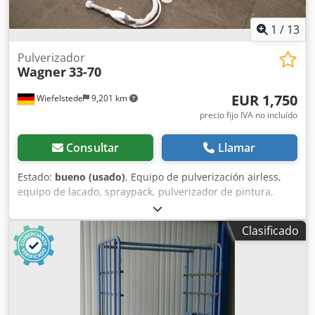
1
/
13
Pulverizador
Wagner
33-70
EUR 1,750
Wiefelstede
9,201 km
precio fijo IVA no incluído
Consultar
Llamar
Estado:
bueno (usado)
, Equipo de pulverización airless,
equipo de lacado, spraypack, pulverizador de pintura,
sistema de pulverización de pintura, bomba de barniz,
pulverizador electrostático, sistema airless completo,
Clasificado
bombas de pistón neumáticas, bomba airless de alta
presión, motor neumático, AIR MOTOR -Fabricante:
Wagner, equipo de pulverización airless tipo: 33-70 con
carro de transporte y pistola de pulverización -Caudal
máximo de material: 12,6 l/min -Presión de entrada de
aire: máx. 8 bar, presión de trabajo máx. 264 bar Dksdpfx