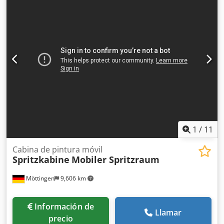
hemos ensamblado, ampliado y mantenido. Queremos
ceder la propia instalación de pintura, el sistema de
extracción de aire, la pared de agua y todo lo que se ve en
las imágenes. Actualmente, todavía estamos utilizando
esta instalación para pintar; está en perfecto estado de
funcionamiento. El comprador deberá desmontar la
instalación por sí mismo. Condiciones de entrega: recogida
en la fábrica de Königsbach-Stein. Le invitamos a que,
cuando desee, venga a visitar la instalación en nuestras
instalaciones.
1
/
11
Cabina de pintura móvil
Spritzkabine
Mobiler Spritzraum
Möttingen
9,606 km
Información de
Llamar
precio