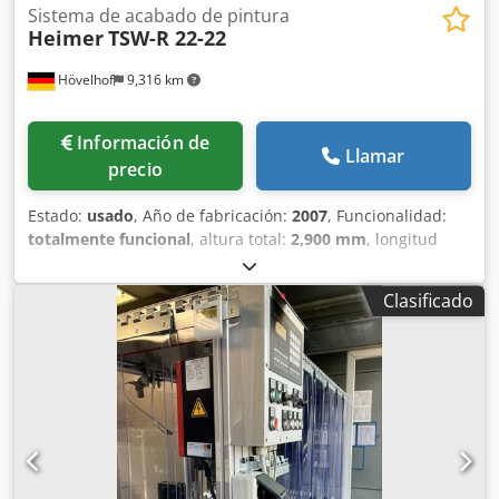
Sistema de acabado de pintura
Heimer
TSW-R 22-22
Hövelhof
9,316 km
Información de
Llamar
precio
Estado:
usado
, Año de fabricación:
2007
, Funcionalidad:
totalmente funcional
, altura total:
2,900 mm
, longitud
total:
1,100 mm
, ancho total:
3,150 mm
, anchura de
trabajo:
3,000 mm
, Fabricante: Heimer Modelo: TSW-R 22-
Clasificado
22 Año de fabricación: 2007 Dksdpfx Ahszlrrmsmjr Datos
generales/técnicos: Cabina de proyección usada con
tecnología de filtro seco (TSW). La cabina de proyección
tiene una estructura modular y permite la conexión de una
unidad de aspiración. Las láminas filtrantes, situadas
encima de la cabina de pintura, capturan las partículas
durante el proceso de pintura en su tejido. Gracias a la
estructura modular, las láminas filtrantes pueden
reemplazarse fácilmente. Dimensiones (alto x ancho x