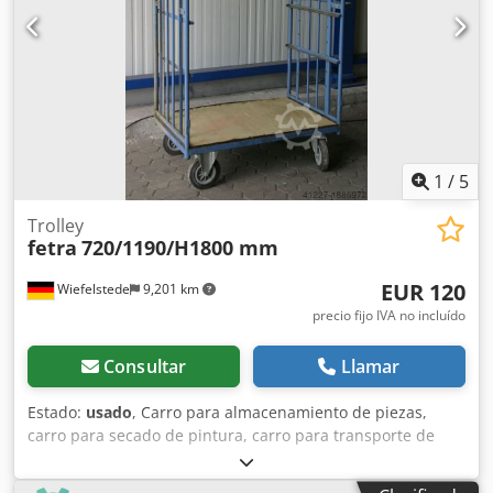
Ahsw U T Atomer -Componentes individuales: ver fotos -
Dimensiones: 830/680/H1140 mm -Peso: 50 kg
1
/
5
Trolley
fetra
720/1190/H1800 mm
EUR 120
Wiefelstede
9,201 km
precio fijo IVA no incluído
Consultar
Llamar
Estado:
usado
, Carro para almacenamiento de piezas,
carro para secado de pintura, carro para transporte de
equipos especiales, carro de transporte, carro de
estanterías -Longitud total: 1190 mm -Profundidad total: