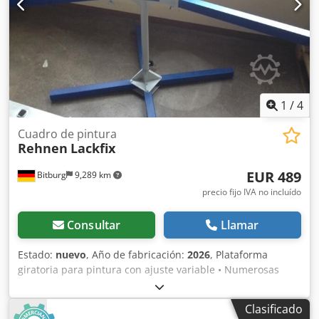
1
/
4
Cuadro de pintura
Rehnen
Lackfix
EUR 489
Bitburg
9,289 km
precio fijo IVA no incluído
Consultar
Llamar
Estado:
nuevo
, Año de fabricación:
2026
, Plataforma
giratoria para pintura con ajuste variable • Numerosas
posibilidades de ajuste para piezas pequeñas y grandes
de material sólido • Estable • Puede ser operada por una
Clasificado
sola persona, es giratoria y cuenta con brazos extensibles