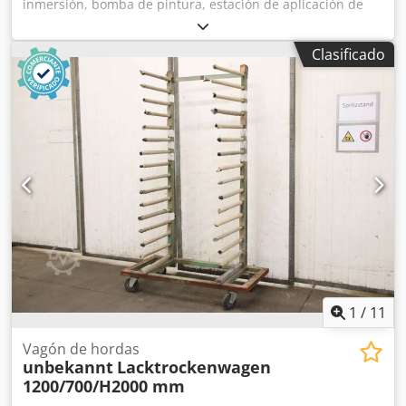
inmersión, bomba de pintura, estación de aplicación de
pintura, bomba de pintura, bomba de emulsión, bomba
dosificadora -Caja de cambios: Stöber, modelo R27-0000-
Clasificado
110-4 -Velocidad de rotación: 800 - 1820 rpm -Motor: HEW,
modelo EEXF-S/4 -Potencia: 1,1 kW -Dimensiones:
300/400/A935 mm -Peso: 43 kg Dkjdpfx Ajfv H Aiehmjr
1
/
11
Vagón de hordas
unbekannt
Lacktrockenwagen
1200/700/H2000 mm