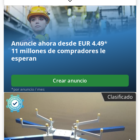
calentador de aire con serpentines de agua de aluminio y
cobre, intercambiador de calor de flujo cruzado individual
para la recuperación de calor y sistema de ventilación.
Estamos abiertos a recibir ofertas para entre 1 y 7
instalaciones. Dkodozpzqtepfx Ahmer Se permite la
inspección.
Anuncie ahora desde EUR 4.49
*
11 millones de compradores
le
esperan
Crear anuncio
*por anuncio / mes
Clasificado