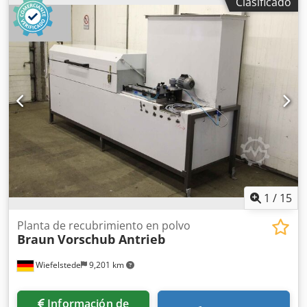
Clasificado
720 mm -Altura total: 1800 mm -Peso: 66 kg Djdpfx Ahob
Hw D Remokr
1
/
15
Planta de recubrimiento en polvo
Braun
Vorschub Antrieb
Wiefelstede
9,201 km
Información de