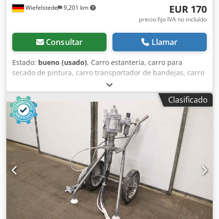
EUR 170
Wiefelstede
9,201 km
precio fijo IVA no incluído
Consultar
Llamar
Estado:
bueno (usado)
, Carro estantería, carro para
secado de pintura, carro transportador de bandejas, carro
de transporte, carro de pisos, carro con brazos de soporte
- Carro estantería: Carro para secado de pintura en versión
Clasificado
robusta con 16 niveles - Longitud total: 1200 mm -
Profundidad total: 700 mm - Altura total: 2000 mm -
Cantidad: 9 carros de transporte disponibles - Precio: por
unidad - Peso: 60 kg Dkedpfx Ahjtr R Dbemjr