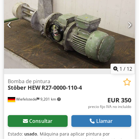
Dksdpfer Ngp Ajx Ahmer
1
/
12
Bomba de pintura
Stöber HEW
R27-0000-110-4
EUR 350
Wiefelstede
9,201 km
precio fijo IVA no incluído
Consultar
Llamar
Estado:
usado
, Máquina para aplicar pintura por