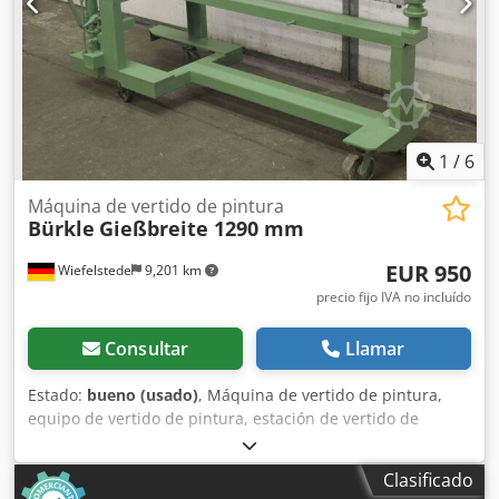
1
/
6
Máquina de vertido de pintura
Bürkle
Gießbreite 1290 mm
EUR 950
Wiefelstede
9,201 km
precio fijo IVA no incluído
Consultar
Llamar
Estado:
bueno (usado)
, Máquina de vertido de pintura,
equipo de vertido de pintura, estación de vertido de
pintura -Máquina de vertido de pintura -Fabricante: Bürkle
-Ancho máximo de vertido: 1290 mm -Espacio de vertido
Clasificado
ajustable: mediante rueda manual con indicador Dsdpfxsc