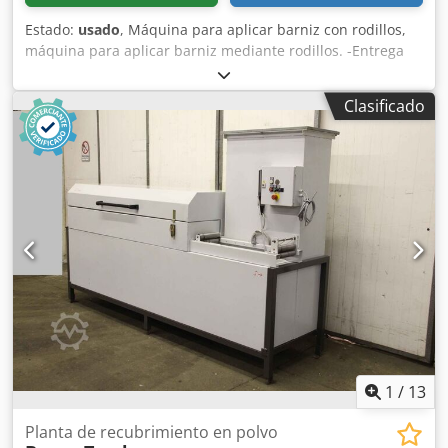
Estado:
usado
, Máquina para aplicar barniz con rodillos,
máquina para aplicar barniz mediante rodillos. -Entrega
en las condiciones actuales, tal como se ha inspeccionado.
-Fabricante: Giardina -Ancho máximo: 1260 mm -Espacio
Clasificado
entre los rodillos: ajustable Dkjdpfx Ahec Uv Ncemjr -
Incluye: 3 unidades de cepillos -Potencia de conexión: 11
kW -Dimensiones: 4600/2360/1600 mm (alto) -Peso:
aproximadamente 4000 kg.
1
/
13
Planta de recubrimiento en polvo