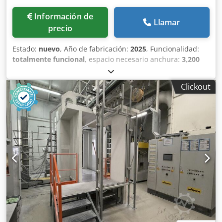
Información de
Llamar
precio
Estado:
nuevo
, Año de fabricación:
2025
, Funcionalidad:
totalmente funcional
, espacio necesario anchura:
3,200
mm
, espacio necesario longitud:
1,200 mm
, espacio
necesario altura:
2,100 mm
, peso total:
170 kg
, ancho
Clickout
total:
3,200 mm
, longitud total:
1,700 mm
, dimensión
interior anchura:
1,500 mm
, Carro de secado de gran
resistencia / carro con brazo portador: para las
aplicaciones más exigentes Dkjdpfx Asfiuhvshmer Los
datos más importantes de un vistazo: 1. Riel de
deslizamiento con cojinetes de bolas para el ajuste del
ancho, con una luz de 1,70 a 3,00 m. 2. Diseño compacto
que permite apilarlos para ahorrar espacio. 3. Gran
distancia entre barras de 135 mm para facilitar la carga,
incluso con un ritmo de trabajo rápido. 4. Barra cuadrada
vertical para una superficie de apoyo mínima. 5. Gran
profundidad útil de 1.000 mm. 6. Gran capacidad de carga
útil de 1.000 kg. 7. Ruedas de muy buena calidad, que