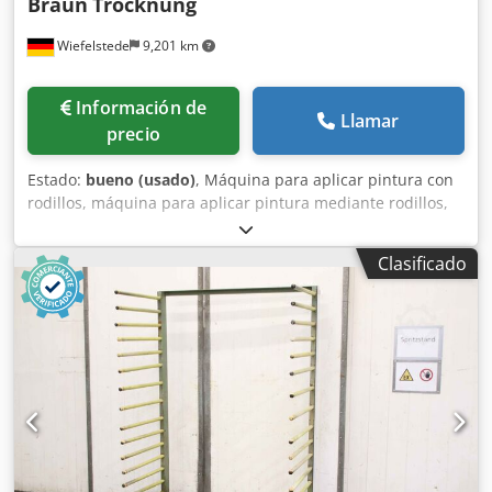
Braun
Trocknung
Wiefelstede
9,201 km
Información de
Llamar
precio
Estado:
bueno (usado)
, Máquina para aplicar pintura con
rodillos, máquina para aplicar pintura mediante rodillos,
instalación para recubrimiento en polvo. -Secado y
extracción de aire: utilizada para la fabricación de
Clasificado
lamas/persianas. -Dimensiones: 2950/800/1920 mm (alto)
Djdpegal Agofx Ahmskr -Peso: 484 kg