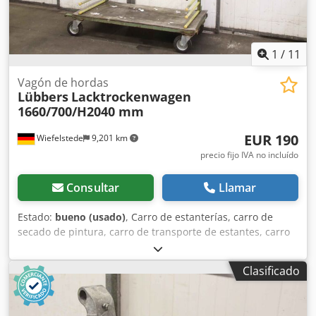
1
/
11
Vagón de hordas
Lübbers
Lacktrockenwagen
1660/700/H2040 mm
EUR 190
Wiefelstede
9,201 km
precio fijo IVA no incluído
Consultar
Llamar
Estado:
bueno (usado)
, Carro de estanterías, carro de
secado de pintura, carro de transporte de estantes, carro
de transporte, carro de niveles, carro portabrazos -Carro
de estanterías: Carro de secado de pintura de
Clasificado
construcción robusta con 15 niveles -Longitud total: 1660
mm -Profundidad total: 700 mm -Altura total: 2040 mm -
Cantidad: 1 carro de transporte disponible -Peso: 93 kg