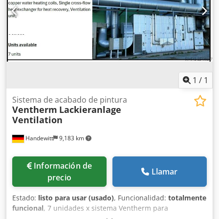
1
/
1
Sistema de acabado de pintura
Ventherm
Lackieranlage
Ventilation
Handewitt
9,183 km
Información de
Llamar
precio
Estado:
listo para usar (usado)
, Funcionalidad:
totalmente
funcional
, 7 unidades x sistema Ventherm para
instalaciones de tratamiento de superficies, que incluye un