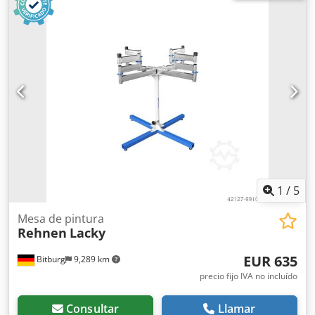
fijos y brazos oscilantes ajustables • Altura ajustable Datos
técnicos: Longitud: máx. 1850 mm Dkedpfx Ajbzmagehmsr
Ancho: máx. 800 mm Altura: 1000 – 1300 mm Capacidad de
carga: 300 kg Producto de alta calidad Puede ser enviado
por nosotros a través de UPS. Deberá ser ensamblado
posteriormente. Ubicación: Almacén de Bitburg
1
/
5
Mesa de pintura
Rehnen
Lacky
EUR 635
Bitburg
9,289 km
precio fijo IVA no incluído
Consultar
Llamar