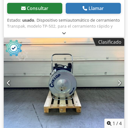
Consultar
Llamar
Estado:
usado
, Dispositivo semiautomático de cerramiento
Transpak, modelo TP-502, para el cerramiento rápido y
seguro de cajas, paquetes y unidades de mercancía con
cinta de plástico. La máquina sella y tensa la cinta de
Clasificado
cerramiento automáticamente y es adecuada para su uso
eficiente en departamentos de envío, almacenes y áreas
de embalaje, cinta incluida. Datos técnicos: - Ancho de la
cinta: 6 - 13 mm - Tamaño de la mesa: 850 x 560 mm
Chjdpfxozrx Rvo Agvsa - Altura de trabajo: aprox. 780 mm -
Conexión eléctrica: 230 V - Envío: 69,00 €
1
/
4