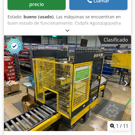
Llamar
precio
Estado:
bueno (usado)
, Las máquinas se encuentran en
buen estado de funcionamiento. Csdpfx Agozqugqovjha
Hay 4 máquinas para sellar bandejas.
Clasificado
1
/
11