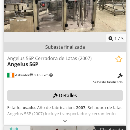
1
/
3
Subasta finalizada
Angelus 56P Cerradora de Latas (2007)
Angelus
56P
Askeaton
8,183 km
Subasta finalizada
Detalles
Estado:
usado
, Año de fabricación:
2007
, Selladora de latas
Angelus 56P (2007) Incluye transportador y cerramiento
asociados. Chjdpfx Agozl Ufvsvea Tenga en cuenta que los
elementos de este lote 30466-371 se ofrecen
Clasificado