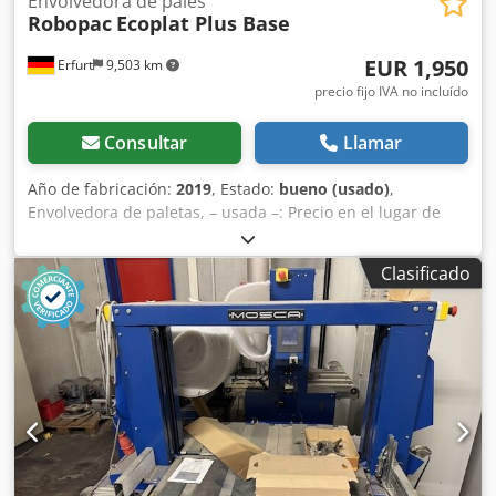
Envolvedora de palés
Robopac
Ecoplat Plus Base
EUR 1,950
Erfurt
9,503 km
precio fijo IVA no incluído
Consultar
Llamar
Año de fabricación:
2019
, Estado:
bueno (usado)
,
Envolvedora de paletas, – usada –: Precio en el lugar de
almacenamiento: 1.950 € (neto), ¡incluida la carga!
Fabricante: Robopac Modelo: Ecoplat Plus Base Tipo:
Clasificado
Plataforma giratoria Número de serie: 30188020 Año de
fabricación: 2019 Diámetro de la plataforma giratoria:
aprox. Peso propio: aprox. 345 kg 230 V, 50 Hz, 8,5 A, 1,2
kW Datos del fabricante: Longitud (mm): 2490 mm Anchura
(mm): 1640 mm Altura (mm): 2610 mm Anchura máxima
del film (mm): 500 mm Espesor mínimo del film (µm): 17
µm Espesor máximo del film (µm): 35 µm Diámetro máximo
del rollo de film (mm): 76 mm Diámetro del rollo de film
(mm): 300 mm Estiramiento del film: Manual Pre-
estiramiento mínimo del film (%): 0 % Pre-estiramiento