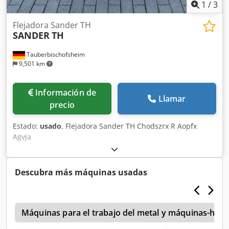
1
/
3
Flejadora Sander TH
SANDER
TH
Tauberbischofsheim
9,501 km
Información de
Llamar
precio
Estado:
usado
, Flejadora Sander TH Chodszrx R Aopfx
Agvja
Descubra más máquinas usadas
o
Máquinas para el trabajo del metal y máquinas-her