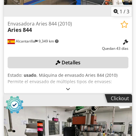
1
/
3
Envasadora Aries 844 (2010)
Aries
844
Alcantarilla
9,349 km
Quedan 43 días
Detalles
Estado:
usado
, Máquina de envasado Aries 844 (2010)
Permite el envasado de múltiples tipos de envases:
botellas, frascos, envases tipo «brik», etc. Capacidad
máxima de 9000 envases/hora. Envase de 130 g (1x2x1)
Clickout
(1x1x2) Envase de 200 g (1x1x1) (1x2x1) Envase de 230 g
(1x1x1) Longitud: 11850 mm Cedezn U D Dopfx Agvjha
Ancho: 1900 mm Potencia eléctrica conectada: 40 kW
Unidad de termo adhesivo Nordson ProBlue 7