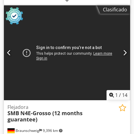
y rentable. Envuelve automáticamente una banda de papel
Clasificado
kraft o film transparente alrededor de pilas de artículos
como tarjetas de visita, postales y folletos, ofreciendo una
alternativa limpia y segura al embolsado o encajado.
Chedpsza Nb Ajfx Agvja
1
/
14
Flejadora
SMB
N4E-Grosso (12 months
guarantee)
Braunschweig
9,396 km