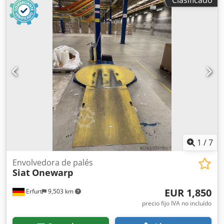
insertador de cucharillas Indosa ZV 162/500 - Dosificadora
de polvo Indosa MATIC F 200 - Basculadora dinamométrica
Garvens VS 3 - 2 túneles UV Coremain ATRV para la
desinfección de tapas metálicas - 2 selladoras al vacío
Indosa VACU-MATIC 131/2 con atmósfera protectora
Csdpfxezn Ux Uo Agvsha - Preparadora y aplicadora de
tapas de plástico Indosa SF 184 - Empaquetadora de cajas
Stork SL 25 - Etiquetadora de latas Inmeconsur 40-3105-H -
Etiquetadora MarcoPack MCP-300T - Elevador de cajas
Stork
1
/
7
Envolvedora de palés
Siat
Onewarp
EUR 1,850
Erfurt
9,503 km
precio fijo IVA no incluído