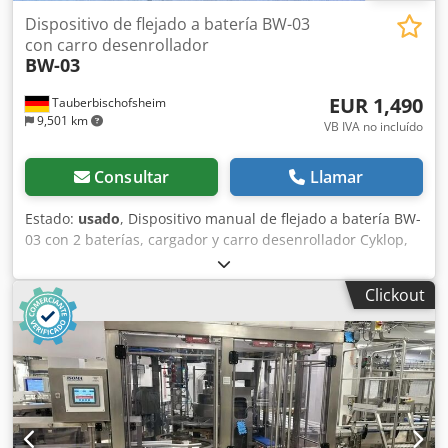
Dispositivo de flejado a batería BW-03
con carro desenrollador
BW-03
EUR 1,490
Tauberbischofsheim
9,501 km
VB IVA no incluído
Consultar
Llamar
Estado:
usado
, Dispositivo manual de flejado a batería BW-
03 con 2 baterías, cargador y carro desenrollador Cyklop,
además de 2,5 rollos de fleje. Chodpfxjzrx Nxs Agvsa
Clickout