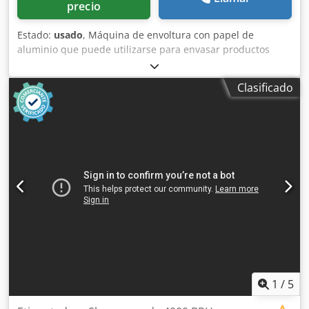
precio
Estado:
usado
, Máquina de envoltura con papel de
aluminio que puede utilizarse para envasar productos
mantequilla, grasa, margarina, tvorog o queso cottage en
papel de aluminio o pergamino. El formato de la máquina
Clasificado
es tamaño estándar: 250 gramos, 100 x 75 x 35 mm,
plegado inferior. Capacidad: hasta 40 porciones por
minuto. La mantequilla se alimenta a través de un
conducto de aluminio con tornillos sin fin de aluminio.
Estación de dosificación de aluminio. La máquina está
equipada con un fotocelda construida a posteriori en la
alimentación del papel, para controlar la posición exacta
de la impresión en el foil. Transportador de salida. Tipo
de máquina: Máquina de envasado de mantequilla
Capacidad: ± 600 Kg/h Peso: 250 gramos Peso de la
máquina: 840 kg Chodezhlmijpfx Agvea Tipo de embalaje:
Aluminium y papel pergamino Fuerza de motor: 1,5 kW
1
/
5