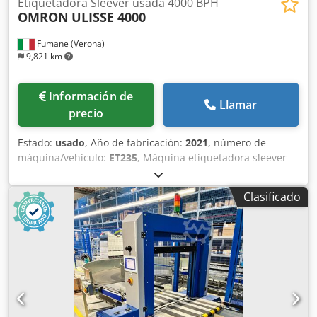
Etiquetadora Sleever usada 4000 BPH
OMRON
ULISSE 4000
Fumane (Verona)
9,821 km
Información de
Llamar
precio
Estado:
usado
, Año de fabricación:
2021
, número de
máquina/vehículo:
ET235
, Máquina etiquetadora sleever
usada 4000 BPHEspecificaciones técnicas y datos de
rendimientoLa ULISSE 4000 es una máquina automática de
Clasificado
sleeveado desarrollada por Scaligera para la aplicación de
sleeves termorretráctiles de alta calidad en envases
cilíndricos. Fabricada en 2021, este equipo de segunda
mano está diseñado para su integración en una línea de
embotellado usada y en entornos de packaging industrial
para producción de bebidas. Su robusta construcción en
acero inoxidable AISI 304, la automatización Omron y el
sistema de corte de precisión garantizan una colocación