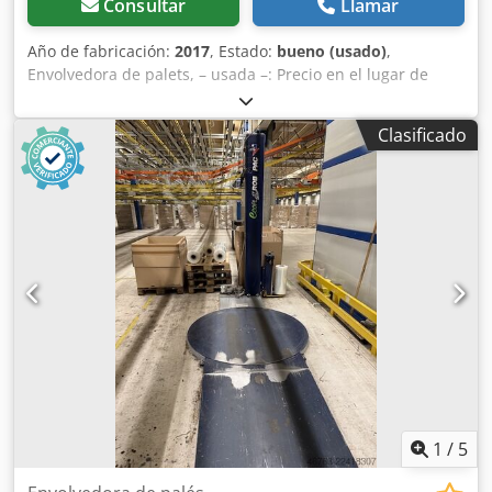
Consultar
Llamar
Año de fabricación:
2017
, Estado:
bueno (usado)
,
Envolvedora de palets, – usada –: Precio en el lugar de
ubicación: 1.850 € (neto), ¡incluida la carga! Fabricante: Siat
Modelo: Onewarp (también conocido como Brüninghaus
Clasificado
WS 180 Now) Tipo: L-18-M Número de serie:
PRJ001000015850001 Año de fabricación: 2017 Diámetro
del plato giratorio: aproximadamente 1,80 m Chjdpfxszpf
Rqj Agvsa Peso propio: aproximadamente kg Tipo de
máquina: Envolvedora semiautomática de film estirable
(sistema de plato giratorio) Altura de paso: 2.100 mm
Ancho del film: máx. 500 mm (film estirable estándar)
Portafolio: tipo M (freno mecánico) Panel de control: panel
moderno con iconos, con hasta 10 programas
memorizables Modos de funcionamiento: automático (solo
hacia arriba, hacia arriba y hacia abajo, con función de
lámina superior) 230 V, 50 Hz, 690 W, 3,83 A Estado: bueno
Disponible: inmediatamente Ubicación: zona de Erfurt,
más tarde almacén de Frankenberg
1
/
5