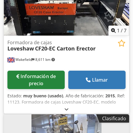
emergencia con bloqueo Interruptor magneto-térmico de
encendido/apagado Altura de descenso ajustable de la
unidad de sellado Reguladores de presión neumática para
el cabezal superior.
1
/
7
Formadora de cajas
Loveshaw
CF20-EC Carton Erector
Wakefield
8,611 km
Información de
Llamar
precio
Estado:
muy bueno (usado)
, Año de fabricación:
2015
, Ref:
11123. Formadora de cajas Loveshaw CF20-EC, modelo
2015. Formadora y selladora automática de cajas.
Características: Calidad de sellado constante Cambio
Clasificado
rápido de formato Alarma de bajo nivel de cinta adhesiva
(opcional) Sensor de detección de cajas Especificaciones: