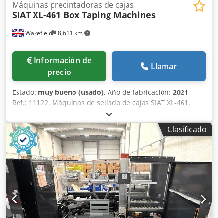
Máquinas precintadoras de cajas
SIAT
XL-461 Box Taping Machines
Wakefield
8,611 km
Información de
Llamar
precio
Estado:
muy bueno (usado)
, Año de fabricación:
2021
,
Ref.: 11122. Máquinas de sellado de cajas SIAT XL-461,
modelos 2021 y 2020. Cedpjzmx Hyofx Agvoha Un par de
máquinas de sellado semiautomáticas con ajuste variable.
Clasificado
Esto significa que las máquinas pueden ajustarse
automáticamente según las diferentes dimensiones de las
cajas. Aplican automáticamente una tira de cinta adhesiva
en forma de «C» en la parte superior e inferior de la caja.
Especificaciones de cada máquina: Velocidad de la correa
de transmisión: 20 m/min. 2 motores de 0,13 kW 2
unidades de sellado K12R – 75 mm de ancho Patas
telescópicas de aluminio con guía milimétrica Altura de
trabajo ajustable: 445 – 705 mm Botón de parada de