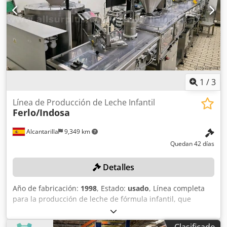
1
/
3
Línea de Producción de Leche Infantil
Ferlo/Indosa
Alcantarilla
9,349 km
Quedan 42 días
Detalles
Año de fabricación:
1998
, Estado:
usado
, Línea completa
para la producción de leche de fórmula infantil, que
incluye: - Despaletizadora de latas metálicas Ferlo - Túnel
de desinfección UV Indosa FB150/2000 - Posicionador e
Clasificado