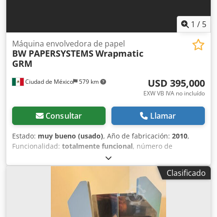
1
/
5
Máquina envolvedora de papel
BW PAPERSYSTEMS
Wrapmatic
GRM
USD 395,000
Ciudad de México
579 km
EXW VB IVA no incluído
Consultar
Llamar
Estado:
muy bueno (usado)
, Año de fabricación:
2010
,
Funcionalidad:
totalmente funcional
, número de
máquina/vehículo:
W0109111
, anchura de trabajo:
1,400
mm
, altura de la pila:
1,800 mm
, altura del producto
Clasificado
(máx.):
80 mm
, Envolvedora automática para resmas, de
velocidad media, capaz de embalar todos los formatos de
resma estándares, tanto métricos como estadounidenses,
incluyendo paquetes de media resma. La máquina puede