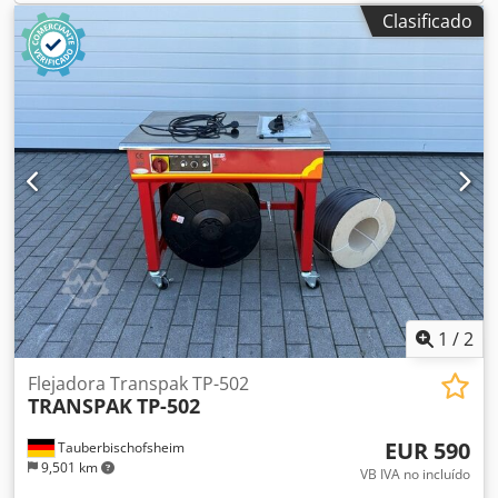
Clasificado
1
/
2
Flejadora Transpak TP-502
TRANSPAK
TP-502
EUR 590
Tauberbischofsheim
9,501 km
VB IVA no incluído