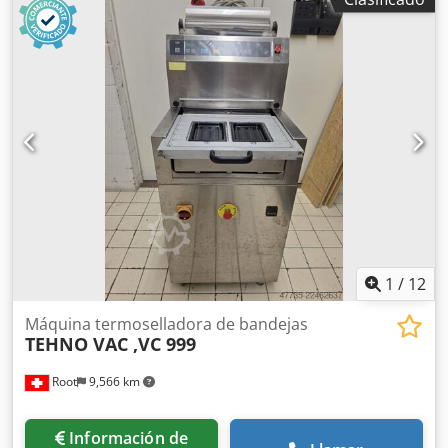
simultáneamente en el lote combinado 30466-348 como
una línea completa. Las piezas individuales de la línea
completa 30466-348 se ofrecen como lotes individuales,
del 30466-349 al 30466-374. Los postores pueden pujar por
la línea completa y/o por los lotes individuales. Las ventas
están sujetas a condiciones y requieren la aprobación del
vendedor. Es probable que el vendedor apruebe la oferta
global más alta por la línea, ya sea como un solo lote o
como lotes individuales. Se notificará a los postores
ganadores en un plazo de 2 días hábiles.
1
/
12
Máquina termoselladora de bandejas
TEHNO VAC ,VC 999
Root
9,566 km
Información de