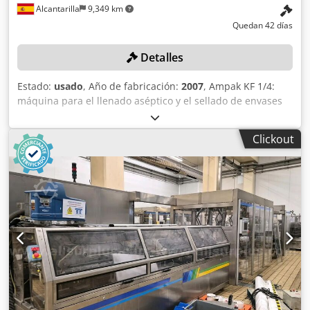
Alcantarilla
9,349 km
Quedan 42 días
Detalles
Estado:
usado
, Año de fabricación:
2007
, Ampak KF 1/4:
máquina para el llenado aséptico y el sellado de envases
Máquina de envasado rotativa con 1 línea de 4 posiciones
Capacidad de llenado: 7200 envases/h, diámetro de 80
Clickout
mm, 30 ciclos/min 6960 envases/h, diámetro de 89 mm, 29
ciclos/min 3120 envases/h, diámetro de 130 mm, 26
ciclos/min Rango de dosificación: 80-275 ml Temperatura
de llenado: 5-90 °C Viscosidad: 300-2000 cP Peso: 10500 kg
Chodpfx Aozn U R Degvea Consumo de vapor durante la
esterilización: 80 kg/h Consumo de vapor durante la
producción: 20 kg/h Longitud: 7740 mm Anchura: 1750 mm
Altura: 3500 mm Formatos de envases: 100-130-200-300 ml
Potencia conectada: 3x400 V/50 Hz/94 kW Control: Siemens
Simatic S7-400