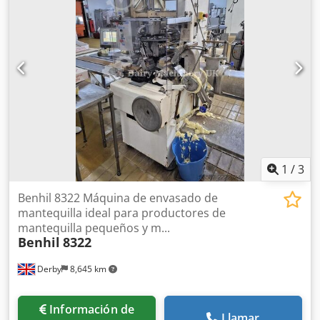
Chsdozmx Hajpfx Agvsa Rango de tamaño de cajas: -
Longitud: 250-570 mm - Ancho: 170-410 mm - Altura: 90-
550 mm Capacidad del cargador: hasta 100 cajas Material
de cierre: cinta adhesiva Velocidad: hasta 14 cajas por
minuto.
1
/
3
Benhil 8322 Máquina de envasado de
mantequilla ideal para productores de
mantequilla pequeños y m...
Benhil
8322
Derby
8,645 km
Información de
Llamar