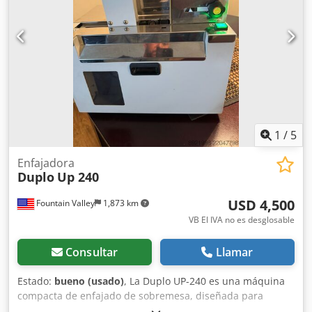
envolver resmas de papel con dimensiones comprendidas
entre 297 x 420 mm (A3) y 1000 x 1400 mm. Ofrece máxima
flexibilidad gracias a su sistema de cambio rápido. La
alimentación de las resmas se realiza manualmente por el
operador, quien controla todas las operaciones de la
máquina. Las resmas se envuelven en polietileno o papel
kraft, pre-cortados a las hojas requeridas para el
embalaje. Posteriormente, las resmas se apilan y se
colocan en la estación de recogida. El conjunto de rodillos
puede instalarse, bajo pedido, a la derecha o a la
1
/
5
izquierda de la máquina. Cjdpfjy Ufh Nox Agveha
Enfajadora
Duplo
Up 240
USD 4,500
Fountain Valley
1,873 km
VB El IVA no es desglosable
Consultar
Llamar
Estado:
bueno (usado)
, La Duplo UP-240 es una máquina
compacta de enfajado de sobremesa, diseñada para
agrupar materiales impresos terminados de forma segura