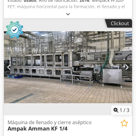
Estado:
usado
, Año de fabricación:
2016
, Mespack H-320-
FET: máquina horizontal para la formación, el llenado y el
sellado de sobres (2016) Esta máquina utiliza la tecnología
de formación, llenado y sellado, en la que la película se
Clickout
dobla por la mitad y, posteriormente, se sellan la parte
inferior y los lados, dejando la parte superior abierta. A
continuación, los sobres se cortan para separarlos, se
llenan con el producto y se sellan en la parte superior
mediante la aplicación de una tapa. La máquina está
compuesta por: estación de desenrollado/estación de
sellado inferior/estación de tracción de la película/estación
de corte/estación de formación de sobres/estación de
llenado/estación de aplicación de válvulas/estación de
sellado superior/estación de transferencia Longitud: 12700
mm Ancho: 1800 mm Altura: 2500 m Tamaños de los
sobres: - 80-90 g - 100 g - 110-120 g Tensión de
funcionamiento: 3 x 400 V/50 Hz Chsdpfx Agozpacnjvsa
Potencia conectada: 39 kW
1
/
3
Máquina de llenado y cierre aséptico
Ampak Amman
KF 1/4