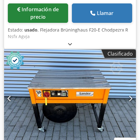
Información de
Llamar
precio
Estado:
usado
, Flejadora Brüninghaus F20-E Chodpezrx R
Nsfx Agvja
Clasificado