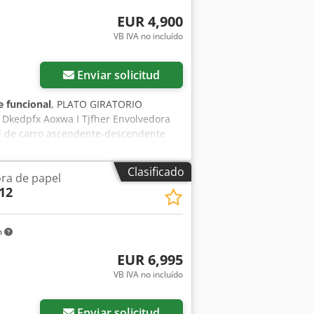
e resma: 80 mm Espesor mínimo de
EUR 4,900
ro de bobina 800/1000 mm Altura de
VB IVA no incluído
cia: 500 V - 50 Hz PLC: Siemens S7
Enviar solicitud
 funcional
, PLATO GIRATORIO
kedpfx Aoxwa I Tjfher Envolvedora
ad de carro ascendente-descendente
de rotación de la mesa Parada
te Solo ciclo ascendente Ciclo manual
Clasificado
ra de papel
ramas memorizables N-Connect:
12
m
EUR 6,995
VB IVA no incluído
Enviar solicitud