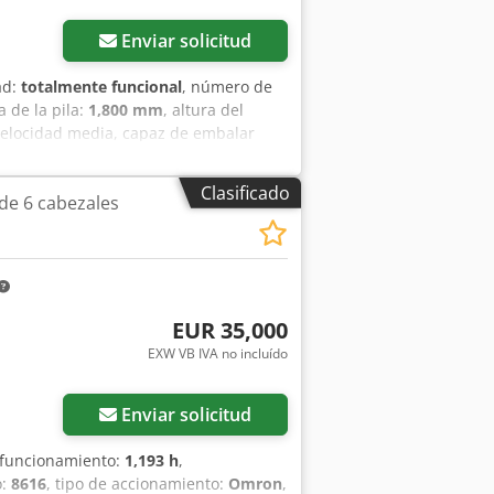
Enviar solicitud
ad:
totalmente funcional
, número de
ra de la pila:
1,800 mm
, altura del
velocidad media, capaz de embalar
adounidenses, incluyendo paquetes de
mensiones comprendidas entre 297 x
Clasificado
de 6 cabezales
a su sistema de cambio rápido. La
, quien controla todas las operaciones
, pre-cortados a las hojas requeridas
en la estación de recogida. El
a la izquierda de la máquina. Dksdpoy
EUR 35,000
EXW VB IVA no incluído
Enviar solicitud
 funcionamiento:
1,193 h
,
o:
8616
, tipo de accionamiento:
Omron
,