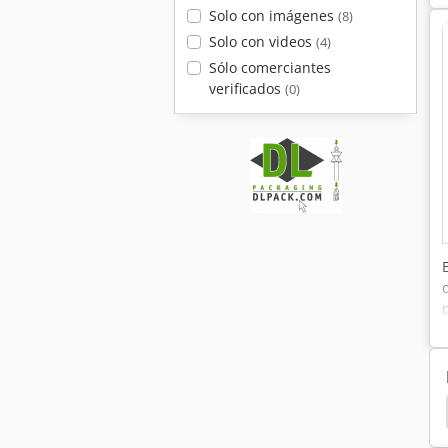
Solo con imágenes
(8)
Solo con videos
(4)
Sólo comerciantes
verificados
(0)
quina Sacos Papel
Sellado
Sobres
Túnel