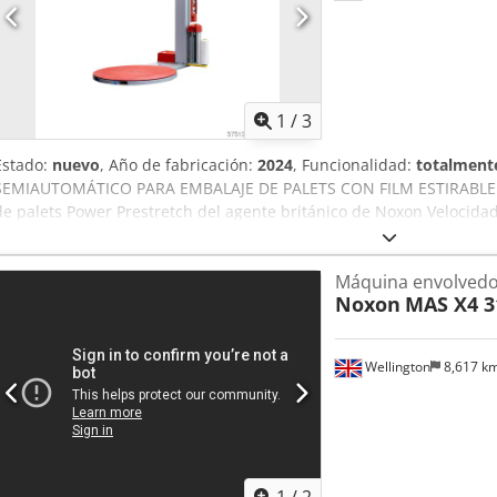
mm Largo: 530-1400 mm Dksdpfx Ajxr T Ezsfhor Espesor máximo d
resma: 15 mm Desbobinador tipo carrusel de 4 posiciones: Diámet
pallet: 1800 mm incluyendo pallet Tipo de encolado: Hot melt Poten
Presión de aire: 6 bar Ubicación: Alejandría, Egipto
1
/
3
Estado:
nuevo
, Año de fabricación:
2024
, Funcionalidad:
totalmente
SEMIAUTOMÁTICO PARA EMBALAJE DE PALETS CON FILM ESTIRABLE D
de palets Power Prestretch del agente británico de Noxon Velocid
Vueltas de refuerzo superior e inferior Tensión del film Velocidad 
ergonómica del carro al final del ciclo Ciclo ascendente-descenden
Máquina envolvedo
Ciclo de autoaprendizaje Altímetro y retardo de fotocélula 6 prog
Noxon
MAS X4 3
conexión remota wifi para control total de la máquina
Wellington
8,617 k