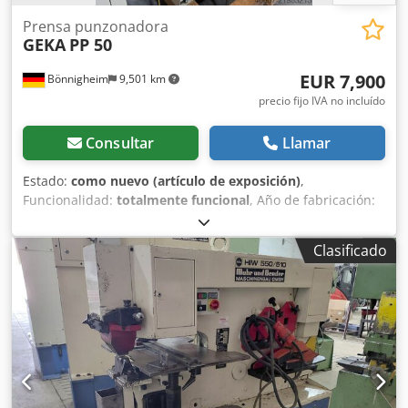
Prensa punzonadora
GEKA
PP 50
EUR 7,900
Bönnigheim
9,501 km
precio fijo IVA no incluído
Consultar
Llamar
Estado:
como nuevo (artículo de exposición)
,
Funcionalidad:
totalmente funcional
, Año de fabricación:
2026
, Fuerza de perforación 500 kN Máx. Capacidad de
punzonado Ã˜ 27 en 13 mm profundidad de garganta 130
Clasificado
mm Potencia del motor 3,0 kW Velocidad de carrera con
carrera de 20 mm 25/min Carrera mÃ¡xima 30 mm Peso
295 kg Dodpoy T N Uqefx Abuekr