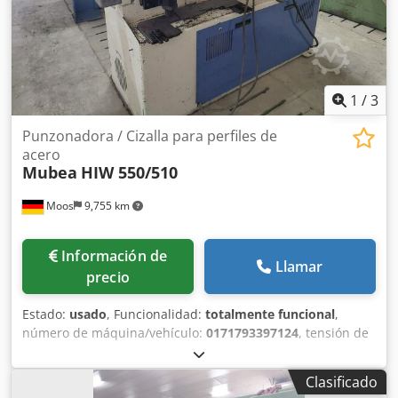
1
/
3
Punzonadora / Cizalla para perfiles de
acero
Mubea
HIW 550/510
Moos
9,755 km
Información de
Llamar
precio
Estado:
usado
, Funcionalidad:
totalmente funcional
,
número de máquina/vehículo:
0171793397124
, tensión de
entrada:
220 V
, frecuencia de entrada:
50 Hz
, Muhr &
Bender HIW 550/510 de segunda mano Dksdpfey Tivuex
Clasificado
Abusr Precio a negociar