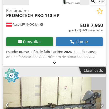
1
/
4
Perforadora
PROMOTECH
PRO 110 HP
EUR 7,950
Austria
10,002 km
precio fijo IVA no incluído
Consultar
Llamar
Estado:
nuevo
, Año de fabricación:
2026
, Estado: nuevo
Año de fabricación: 2026 Número de almacén: 090237
Plazo de entrega: inmediato, sujeto a venta previa País de
origen: Polonia Precio: 7950 € Cuota de arrendamiento:
Clasificado
153,44 € Disponibilidad en almacén: 1 unidad Fuerza de
punzonado: 47 toneladas Salida: 110 mm Diámetro
máximo del orificio: 27 mm Tamaño máximo del orificio
alargado: 25 x 18 mm Tiempo de punzonado: 8 segundos
Grosor máximo de la chapa (acero de construcción): 16 mm
Presión de trabajo: 700 bar Longitud: 479 mm Anchura:
135 mm Altura: 388 mm Peso: 117 kg UNIDAD DE
POTENCIA HIDRÁULICA MÓVIL Doble acción: proceso de