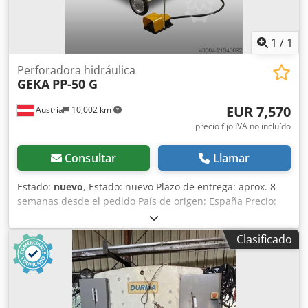
1
/
1
Perforadora hidráulica
GEKA
PP-50 G
EUR 7,570
Austria
10,002 km
precio fijo IVA no incluído
Consultar
Llamar
Estado:
nuevo
, Estado: nuevo Plazo de entrega: aprox. 8
semanas desde el pedido País de origen: España Precio:
7.570 € Cuota de leasing: 146,1 € Fuerza de punzonado: 50
t Garganta: 130 mm Diámetro máx. por espesor de chapa
Clasificado
(acero al carbono): 27/13 mm Número máx. de golpes a 20
mm de carrera: 23 1/min Motor: 3 kW Longitud: 1100 mm
Dsdsynm Nyopfx Abuokr Anchura: 900 mm Altura: 1550
mm Peso: 355 kg Punzonadora hidráulica móvil Mesa de
apoyo con tope Pedal de pie Manual de instrucciones en