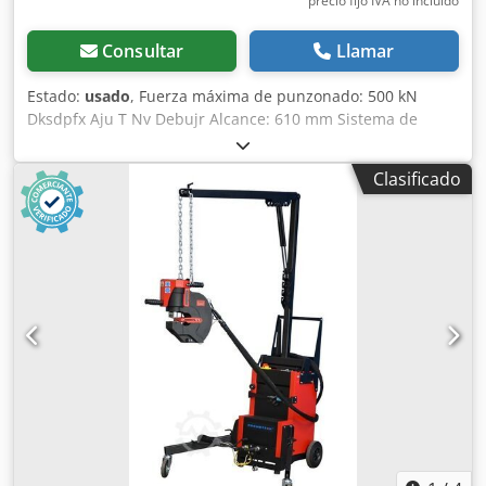
precio fijo IVA no incluído
Consultar
Llamar
Estado:
usado
, Fuerza máxima de punzonado: 500 kN
Dksdpfx Aju T Nv Debujr Alcance: 610 mm Sistema de
cambio rápido Carrera ajustable de forma variable Incluye
un surtido de punzones y matrices Peso: 1700 kg En muy
Clasificado
buen estado.