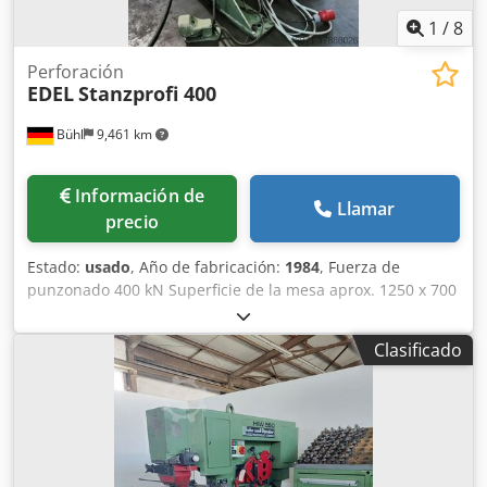
1
/
8
Perforación
EDEL
Stanzprofi 400
Bühl
9,461 km
Información de
Llamar
precio
Estado:
usado
, Año de fabricación:
1984
, Fuerza de
punzonado 400 kN Superficie de la mesa aprox. 1250 x 700
mm Garganta 500 mm Perforadora: capacidad (diam. x
grosor) 100 x 3 mm Perforadora: capacidad (diam. x grosor)
Clasificado
75 x 4 mm Perforadora: capacidad (diam. x grosor) 30 x 10
mm recorrido x 700 mm Recorrido Y 470 mm Potencia total
necesaria 4 kVA Peso de la máquina aprox. 2 toneladas
Dimensiones de la máquina L x A x A 1,50 x 1,72 x 2,00 m
Dedpfovb I Imex Abuokr Accesorios: armario de
herramientas con varios punzones y matrices