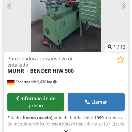
1
/
13
Punzonadora + dispositivo de
entallado
MUHR + BENDER
HIW 500
Rödermark
9,430 km
Información de
Llamar
precio
Estado:
bueno (usado)
, Año de fabricación:
1990
, número
de máquina/vehículo:
0164390271794
, Oferta 26137 Cizalla
hidráulica combinada de perfil plano con dispositivo de