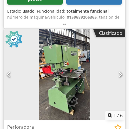
Estado:
usado
, Funcionalidad:
totalmente funcional
,
número de máquina/vehículo:
0159689206365
, tensión de
entrada:
220 V
, frecuencia de entrada:
50 Hz
, Muhr &
Bender KLH 500/610 de segunda mano Dkjdoy Tit Topfx
Clasificado
Abuor Precio a convenir
1
/
6
Perforadora