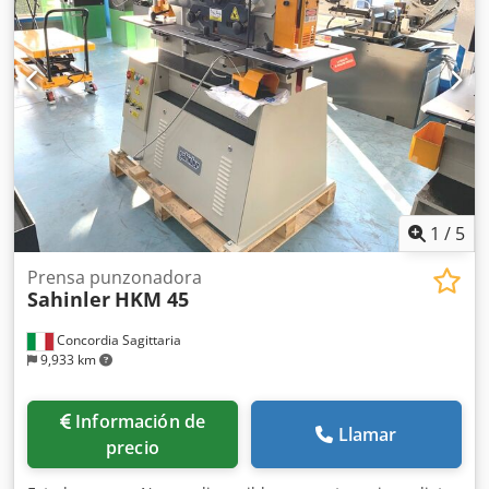
(punzón) de 0 a 40 mm Peso neto: 860 kg Dimensiones:
mm 1365 x 665 x 1700 (alto) Potencia del motor kw 4.
Dispositivo para perforar agujeros grandes de hasta 46
mm de diámetro incluido en el suministro.
1
/
5
Prensa punzonadora
Sahinler
HKM 45
Concordia Sagittaria
9,933 km
Información de
Llamar
precio