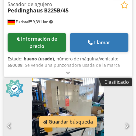
Sacador de agujero
Peddinghaus
B225B/45
Fuldatal
9,391 km
Información de
Llamar
precio
Estado:
bueno (usado)
, número de máquina/vehículo:
550C08
, Se vende una punzonadora usada de la marca
PEDDINGHAUS, con un gran recorrido y una amplia mesa
de apoyo con topes. Capacidad de punzonado: 45
Clasificado
toneladas. Número de ciclos: 40 ciclos/minuto. Dkodpfx
Aed Hxrtobuor Recorrido: 762 mm. Altura de trabajo: 1110
mm.
Guardar búsqueda