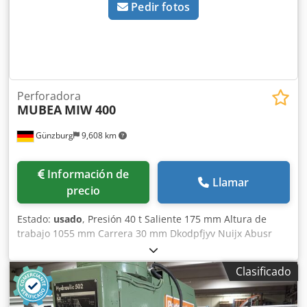
Pedir fotos
Perforadora
MUBEA
MIW 400
Günzburg
9,608 km
Información de
Llamar
precio
Estado:
usado
, Presión 40 t Saliente 175 mm Altura de
trabajo 1055 mm Carrera 30 mm Dkodpfjyv Nuijx Abusr
Espesor máximo de chapa 8 mm Potencia total requerida 4
kW Peso de la máquina aprox. 1020 kg Dimensiones 910 x
Clasificado
670 x 1930 mm