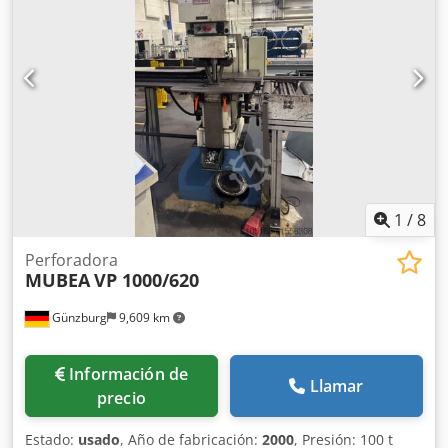
1
/
8
Perforadora
MUBEA
VP 1000/620
Günzburg
9,609 km
Información de
Llamar
precio
Estado:
usado
, Año de fabricación:
2000
, Presión: 100 t