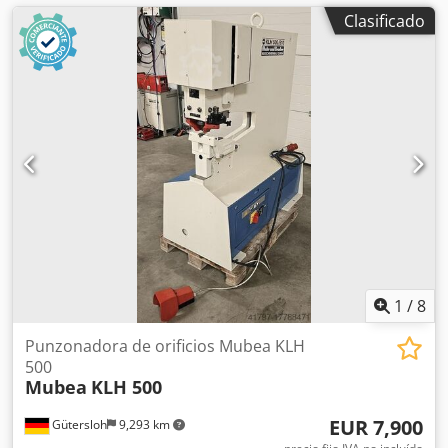
Clasificado
1
/
8
Punzonadora de orificios Mubea KLH
500
Mubea
KLH 500
EUR 7,900
Gütersloh
9,293 km