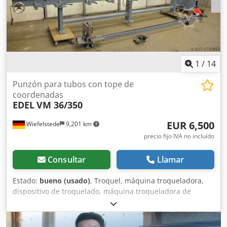
punzonado totalmente automático y retorno
Dsdpfswirmbex Abuekr Rango de punzonado: diámetro de
orificio hasta 27 mm Sistema de control inteligente con
ajuste y detección automática de la fuerza Indicador de
modo Protección contra el arranque accidental OPCIONES:
Estructura de soporte para la estación de punzonado, para
1
/
14
una mayor productividad y comodidad de uso € 710,-
Punzón para tubos con tope de
coordenadas
EDEL
VM 36/350
EUR 6,500
Wiefelstede
9,201 km
precio fijo IVA no incluído
Consultar
Llamar
Estado:
bueno (usado)
, Troquel, máquina troqueladora,
dispositivo de troquelado, máquina troqueladora de
orificios, troqueladora de orificios, troqueladora copiadora,
troqueladora de tope, troqueladora de orificios,
troqueladora excéntrica, troqueladora de orificios en línea,