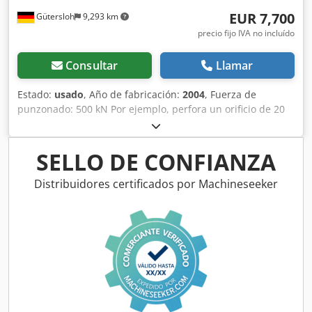
EUR 7,700
Gütersloh
9,293 km
precio fijo IVA no incluído
Consultar
Llamar
Estado:
usado
, Año de fabricación:
2004
, Fuerza de
punzonado: 500 kN Por ejemplo, perfora un orificio de 20
mm en acero de 18 mm Accionamiento del recorrido
mediante interruptor de pie El surtido de herramientas
está incluido en el precio Dksdpfx Aou Hza Dobuer Peso:
SELLO DE CONFIANZA
1400 kg
Distribuidores certificados por Machineseeker