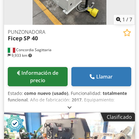
1
/
7
PUNZONADORA
Ficep
SP 40
Concordia Sagittaria
9,933 km
Información de
Llamar
precio
Estado:
como nuevo (usado)
, Funcionalidad:
totalmente
funcional
, Año de fabricación:
2017
, Equipamiento:
Marcado CE, mando a distancia de pie, parada de
emergencia
, PUNZONADORA HIDRAULICA FICEP MOD. SP
Clasificado
40 Dkjdswm Emvepfx Abujr Buen estado usado en
excelente estado cCE. Potencia ejercida: Ton 40 Diámetro
máximo de perforación en espesor: 32 x 10 mm. Hueco:
mm 510 Altura de trabajo: 955 mm Longitud de carrera