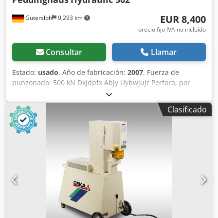
EUR 8,400
Gütersloh
9,293 km
precio fijo IVA no incluído
Consultar
Llamar
Estado:
usado
, Año de fabricación:
2007
, Fuerza de
punzonado: 500 kN Dkjdpfx Abjy Uybwjujr Perfora, por
ejemplo, un agujero de 20 mm en acero de 18 mm Gran
mesa de apoyo WBL con topes Activación del avance
Clasificado
mediante pedal Surtido de herramientas incluido en el
precio