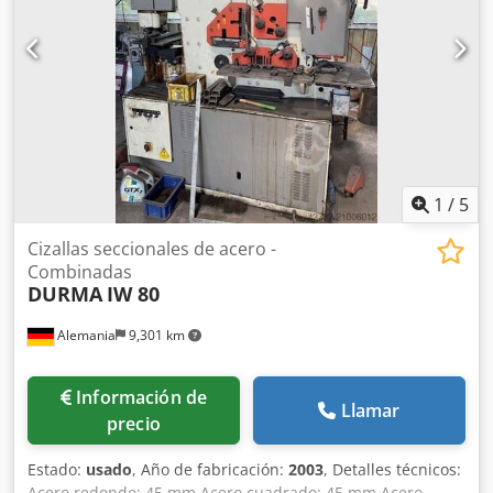
alemán o inglés
1
/
5
Cizallas seccionales de acero -
Combinadas
DURMA
IW 80
Alemania
9,301 km
Información de
Llamar
precio
Estado:
usado
, Año de fabricación:
2003
, Detalles técnicos:
Acero redondo: 45 mm Acero cuadrado: 45 mm Acero