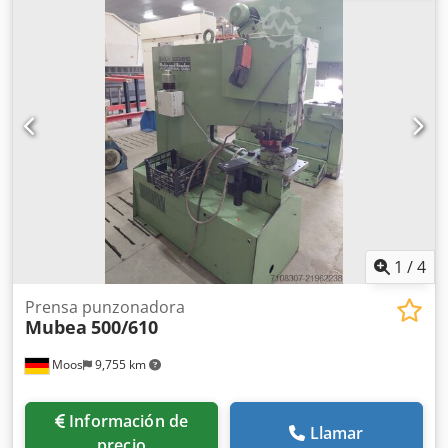
1
/
4
Prensa punzonadora
Mubea
500/610
Moos
9,755 km
Información de
Llamar
precio