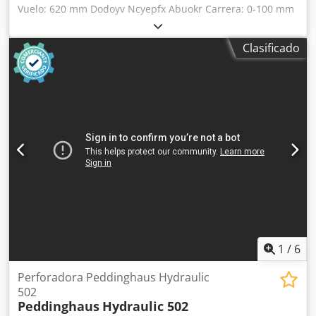
Vuelo: 620 mm Dodoyv Ncyepfx Abuokr Carrera: 0-100 mm
Diámetro del orificio en el espesor de la chapa: 40 mm en
20 mm Número de carreras: 49 carreras/min Potencia total
Clasificado
requerida: 15 kW Peso de la máquina: aprox. 3.500 kg
Accesorios: - Transportadores de rodillos
1
/
6
Perforadora Peddinghaus Hydraulic
502
Peddinghaus
Hydraulic 502