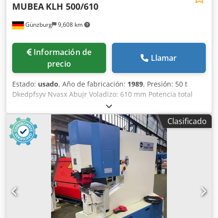
MUBEA
KLH 500/610
Günzburg
9,608 km
Información de
Llamar
precio
Estado:
usado
, Año de fabricación:
1989
, Presión: 50 t
Dkedpfsyv Nvasx Abujr Voladizo: 610 mm Potencia total
requerida: 7,5 kW Peso de la máquina: aprox. 1700 kg
Dimensiones: 1500 x 650 x 1700 mm
Clasificado