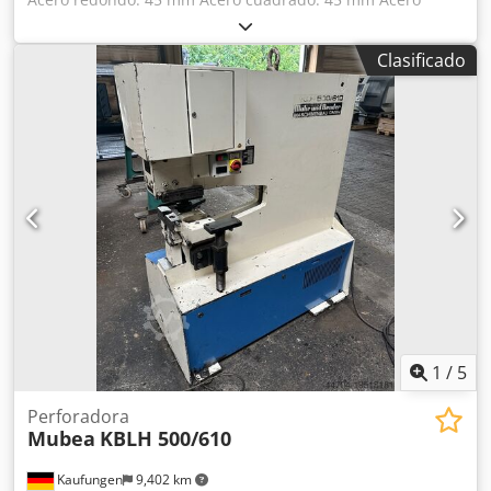
angular: 130x130x13 90 mm Acero plano: 450x15 mm
Punzonadora: 80 toneladas Saliente: 300 mm Carrera: 70
Clasificado
mm Altura de trabajo: 1195 mm Potencia total requerida:
11 kW Dimensiones aproximadas: 2000x1800x2100 mm
Peso de la máquina aprox.: 2700 kg 1 cizalla para perfiles
usada + punzonadora DURMA IW 80 Incluye: - Estación
para acero plano, para cortes limpios y precisos con
mínima deformación - Estación angular, para cortes
limpios y sin deformaciones en acero angular a 45° -
Estación para barras, prensa de sujeción para acero
redondo y cuadrado Dkodpfeybbz Rjx Abujr - Estación de
entallado, para trabajos de entallado simples y en ángulo -
Estación de punzonado, para punzonar chapa, acero plano
y acero en U
1
/
5
Perforadora
Mubea
KBLH 500/610
Kaufungen
9,402 km