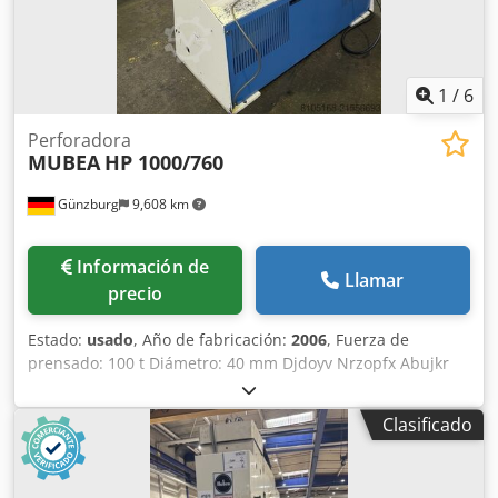
1
/
6
Perforadora
MUBEA
HP 1000/760
Günzburg
9,608 km
Información de
Llamar
precio
Estado:
usado
, Año de fabricación:
2006
, Fuerza de
prensado: 100 t Diámetro: 40 mm Djdoyv Nrzopfx Abujkr
Saliente: 760 mm Potencia total: 8,5 kW Peso: 3.600 kg
Accesorios: - Mesa de apoyo - Pedal de pie
Clasificado