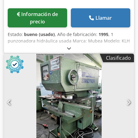
Información de
Llamar
precio
Estado:
bueno (usado)
, Año de fabricación:
1995
, 1
punzonadora hidráulica usada Marca: Mubea Modelo: KLH
500 / 610 Año de fabricación: 1995 Dedpfx Abswxy Dgeuokr
- Fuerza de punzonado: 50 t - Carrera: 60 mm - Punzona
Clasificado
hasta Ø 30 mm en 15 mm, Ø 50 mm en 9 mm, Ø 100 mm
en 4,5 mm - Garganta: 610 mm - con mesa de apoyo