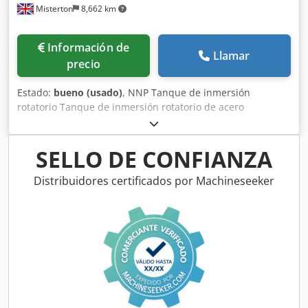
Misterton
8,662 km
Información de
Llamar
precio
Estado:
bueno (usado)
, NNP Tanque de inmersión
rotatorio Tanque de inmersión rotatorio de acero
inoxidable, velocidad variable, longitud del tambor
rotatorio 900 mm, diámetro del tambor rotatorio 1100 mm,
desagüe central inferior, previamente usado para frutas y
SELLO DE CONFIANZA
verduras, móvil, trifásico. Dedpfxjx Ebizo Ap Aowa
Distribuidores certificados por Machineseeker