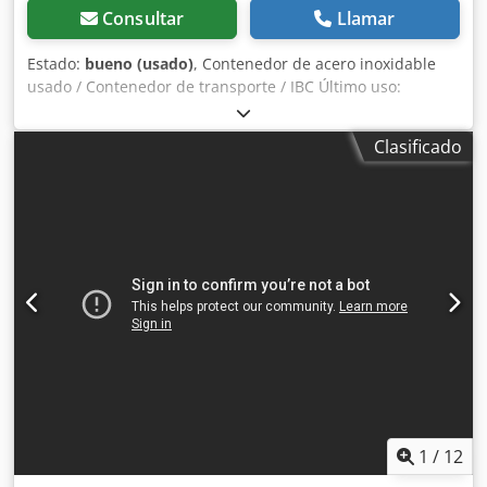
Consultar
Llamar
Estado:
bueno (usado)
, Contenedor de acero inoxidable
usado / Contenedor de transporte / IBC Último uso:
productos químicos Tanque limpiado y con certificación
para el transporte de mercancías peligrosas hasta 10/22
Clasificado
Número de artículo: 10495 Volumen: 500 litros Tipo:
vertical, sobre una estructura de apilamiento galvanizada
Material (en contacto con el medio): 1.4301 / AISI304
Diseño: de pared única Fondo: abombado Tapa superior:
abombada Presión de funcionamiento según la placa de
identificación: +0,1 bar Dimensiones del contenedor:
Ancho total: 1200 mm Longitud total: 1000 mm Altura total:
1000 mm Materiales: Interior: 1.4301 / AISI 304 Partes
exteriores: acero galvanizado Equipamiento:
Dwedpfxjflrhqs Ap Aea Placa de identificación: sí Diámetro
de la salida: aproximadamente 70 mm Tipo de salida:
válvula de disco Válvula de salida: sí Tapa superior de 400
mm con anillo de sujeción
1
/
12