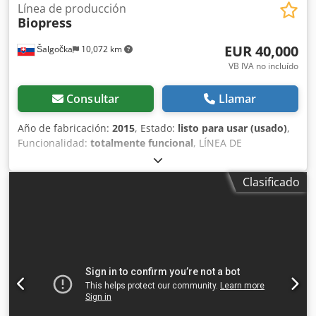
Línea de producción
Biopress
EUR 40,000
Šalgočka
10,072 km
VB IVA no incluído
Consultar
Llamar
Año de fabricación:
2015
, Estado:
listo para usar (usado)
,
Funcionalidad:
totalmente funcional
, LÍNEA DE
PRODUCCIÓN MÓVIL PARA PROCESADO Y SECADO DE
FRUTA – USO OCASIONAL, CONJUNTO COMPLETO ¿Busca
Clasificado
ampliar sus operaciones de procesado de fruta con una
solución completa y móvil? Ofrecemos en venta una línea
de procesado y secado de fruta de alta calidad, de uso
muy reducido, que incluye un contenedor completamente
adaptado. Todo el sistema es móvil, permitiendo una
instalación rápida y fácil reubicación según sus
necesidades. Este paquete brinda todo lo necesario para
una producción eficiente tanto de zumo como de fruta
deshidratada: desde el lavado y prensado hasta el