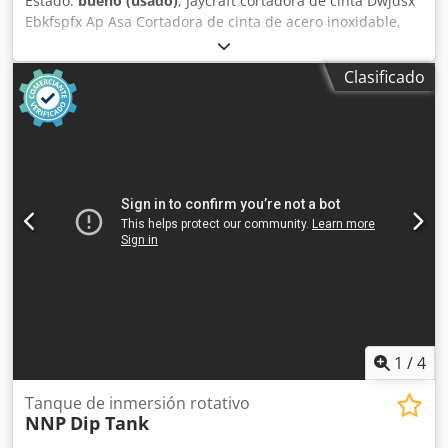
Estado:
bueno (usado)
, Jaycraft cortadora de cinta Dwjdsx
Ebkfspfx Ap Asa Cortadora de cinta de acero inoxidable,
ancho de cinta 100 mm, usada previamente para cortar
zanahorias, longitud total 2900 mm, incluye cinta de
Clasificado
repuesto nueva, móvil, trifásica.
1
/
4
Tanque de inmersión rotativo
NNP
Dip Tank