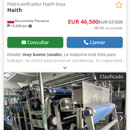
Hidro-enfriador Haith Inox
Haith
EUR 46,500
Karczmiska Pierwsze
EUR 57,500
10,099 km
VB IVA no incluído
Consultar
Llamar
Estado:
muy bueno (usado)
, La máquina está lista para
trabajar; se utilizó para procesar zanahorias. Su capacidad
es de hasta 25 toneladas por hora. Dwedpjytnhujfx Ap Aea
Le invito a consultar mis otros anuncios.
Clasificado