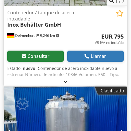
1
/
7
Contenedor / tanque de acero
inoxidable
Inox Behälter GmbH
EUR 795
Delmenhorst
9,246 km
VB IVA no incluído
Consultar
Llamar
Estado:
nuevo
, Contenedor de acero inoxidable nuevo a
estrenar Número de artículo: 10846 Volumen: 550 L Tipo:
De pie sobre palé de plástico Material (contacto con los
medios): Acero inoxidable V2A / AISI 304 Número de
Clasificado
fijaciones: palet de plástico Fondo: fondo cóncavo Presión
máxima de funcionamiento: Atmosférica Dimensiones del
contenedor: Diámetro interior: 815 mm Diámetro exterior:
890 mm Altura total: 1330 mm Altura cilíndrica: 1070 mm
Ancho total: 890 mm Djdpfx Ajv Dunfop Aewa Materiales:
Interior: 14301 / AISI 304 Partes externas: 14301 / AISI 304
Instalaciones: Placa de características: no Diámetro de