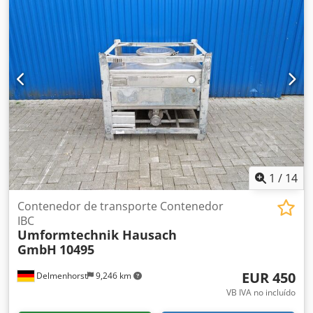
Tapa superior: Abombada Presión de funcionamiento
según la placa de características: ATM Dimensiones del
depósito: Diámetro del depósito: 2030 mm Altura
cilíndrica: 2000 mm Djdpfod Nap Rex Ap Aowa Distancia
del desagüe al fondo: 330 mm Altura de las patas: 390 mm
Altura total: 2940 mm Anchura total: 2050 mm Materiales:
Interior: 1.4301 / AISI 304 Exterior: 1.4301 / AISI 304
Equipamiento: Tapa abovedada, diámetro: 490 mm
Diámetro de la salida: 40 mm Agitador de baja velocidad
Cilindro aislado Fondo inferior con doble camisa
1
/
14
Contenedor de transporte Contenedor
IBC
Umformtechnik Hausach
GmbH
10495
EUR 450
Delmenhorst
9,246 km
VB IVA no incluído