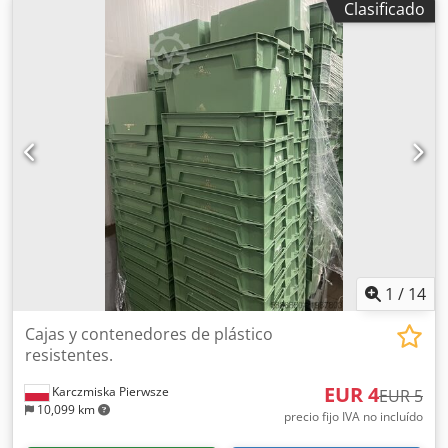
Clasificado
transportadora de alimentación. 2. Limpiadora de raíces
de rábano picante. 3. Enjuague. 4. Posicionamiento de
raíces antes del corte. 5. Cortadora de raíces (10 cm). 6.
Cinta transportadora. 7. Mesa de inspección. 8.
Ventilación. a) Para pesar raíces grandes (2 kg y 15 kg). b)
Raíces finas y recortes para trituración. Dwsdpov Di Aqjfx
Ap Aja 9. Básculas (básculas de 14 cabezales con depósitos
de 7 litros). a) Cajas de 2 kg sobre un palé: para
restaurantes. b) Cajas de 15 kg para etiquetado. 10.
Básculas de suelo para pesar porciones.
1
/
14
Cajas y contenedores de plástico
resistentes.
EUR 4
Karczmiska Pierwsze
EUR 5
10,099 km
precio fijo IVA no incluído