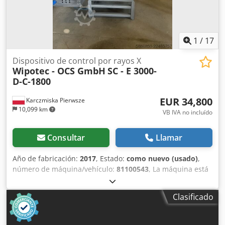
1
/
17
Dispositivo de control por rayos X
Wipotec - OCS GmbH
SC - E 3000-
D-C-1800
EUR 34,800
Karczmiska Pierwsze
10,099 km
VB IVA no incluído
Consultar
Llamar
Año de fabricación:
2017
, Estado:
como nuevo (usado)
,
número de máquina/vehículo:
81100543
, La máquina está
lista para su uso y solo ha funcionado durante 3 años
desde su compra. El dispositivo se instaló en la línea de
Clasificado
producción de sopas en envases de 220 ml a 360 ml. Serie
de producción: SC-3000-XXX Anchura del escaneo: 320 mm
Resolución óptica: 1 píxel = 0,16 mm Tensión nominal: