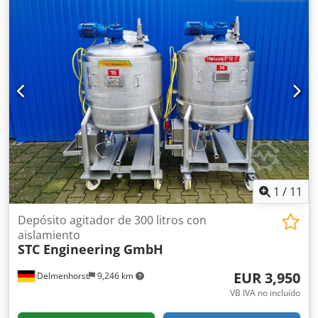
Tapa superior: Fondo abovedado desmontable Presión de
funcionamiento según la placa de características: ATM
Dimensiones del recipiente: Diámetro interior: 670 mm
Diámetro exterior: 690 mm Altura de las patas: 220 mm
Distancia del desagüe al fondo: 1. 340 mm 2. 330 mm
Altura total: 1700 mm Ancho total: 1020 mm Materiales:
Interior: V2A / AISI304 Partes exteriores: 1.4301 / AISI304
Equipamiento: Placa de características: No Salida: Válvula
de fondo Varias conexiones Tapa superior desmontable
Cuadro de control Dispositivo de agitación con hélice
presente
1
/
11
Depósito agitador de 300 litros con
aislamiento
STC Engineering GmbH
EUR 3,950
Delmenhorst
9,246 km
VB IVA no incluído