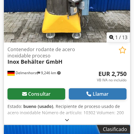
1
/
13
Contenedor rodante de acero
inoxidable proceso
Inox Behälter GmbH
EUR 2,750
Delmenhorst
9,246 km
VB IVA no incluído
Consultar
Llamar
Estado:
bueno (usado)
, Recipiente de proceso usado de
acero inoxidable Número de artículo: 10302 Volumen: 200
litros Dodpod H Tvzjfx Ap Ajwa Tipo: Sobre ruedas Material
(en contacto con el medio): Acero inoxidable V2A / AISI 304
Clasificado
Número de soportes: 4 ruedas Fondo: Fondo abovedado