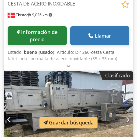
CESTA DE ACERO INOXIDABLE
Thisted
9,026 km
Información de
Llamar
precio
Estado:
bueno (usado)
, Artículo: D-1266-cesta Cesta
fabricada con malla de acero inoxidable (35 x 35 mm).
Incluye 7 piezas + un rodillo. Dimensiones: 64 x 90 x 60 cm.
Dwedsh Dbw Hspfx Ap Aea
Clasificado
Guardar búsqueda