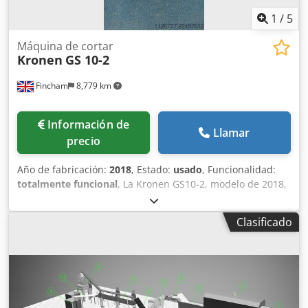
1
/
5
Máquina de cortar
Kronen
GS 10-2
Fincham
8,779 km
Información de
Llamar
precio
Año de fabricación:
2018
, Estado:
usado
, Funcionalidad:
totalmente funcional
, La Kronen GS10-2, modelo de 2018,
es una máquina cortadora versátil y eficiente, adecuada
para una amplia gama de aplicaciones en la industria de
Clasificado
procesamiento de alimentos. Diseñada por el reconocido
fabricante Kronen, este equipo está diseñado para ofrecer
un rendimiento constante tanto en operaciones a pequeña
como a gran escala. Gracias a sus ajustes precisos de la
cuchilla, se adapta a diferentes grosores de corte, lo que la
hace ideal para preparar frutas, verduras y otros