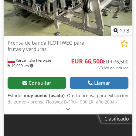
1
/
3
Prensa de banda FLOTTWEG para
frutas y verduras
EUR 66,500
Karczmiska Pierwsze
EUR 76,500
10,099 km
VB IVA no incluído
Consultar
Llamar
Estado:
muy bueno (usado)
, Oferta prensa para extracción
de zumo: - prensa Flottweg B-FRU-1500 LR, año 2004 -
bomba para pulpa - cuadro de control Flottweg Dodpfx
Aoyc D N Top Aswa - bomba de zumo - filtro de ranura
Clasificado
para agua de lavado de cinta La máquina está operativa y
lista para trabajar. Consulte también mis otros anuncios.