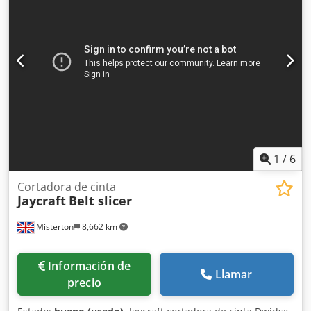
L1/N/PE 230 V CA Frecuencia nominal: 50 Hz (+/-2%) 1,6 kVA
Potencia nominal: 16 A Grado de protección: IP65 Tipo de
lámpara: MXR-160HP/20 Rango de temperatura de
funcionamiento: 5 °C - 40 °C Peso de la máquina: 420 kg
Longitud: 1750 mm Profundidad: 720 mm Altura: 2290 mm
Declaración de conformidad de la UE Djdszrh D Sspfx Ap
Aswa Posibilidad de poner la máquina en marcha en el
lugar de instalación.
1
/
6
Cortadora de cinta
Jaycraft
Belt slicer
Misterton
8,662 km
Información de
Llamar
precio