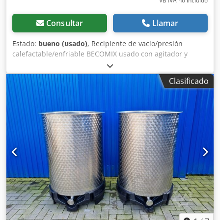
VB IVA no incluído
Consultar
Llamar
Estado:
bueno (usado)
, Recipiente de vacío/presión
calefactable/enfriable BECOMIX usado con agitador y
armario de control Último uso: Farmacia, cosmética
Número de artículo: 10814 Volumen: 1400 litros Tipo:
Clasificado
Colgante Material (partes húmedas): 1.4571 / AISI316
Versión: con doble camisa Dwjdpfjrz N Ngsx Ap Aea
Presión de servicio según placa de características: +1/+2,5
bar Máx. Temperatura máx. de funcionamiento: 0/ +139 °C
Dimensiones del depósito: Boca de hombre: 500mm
Diámetro exterior: 1320mm Altura total: 1620 mm Anchura
total: 1636mm Altura cilíndrica: 1200 mm Materiales
Interior: 1.4571 / AISI316 Exterior: 1.4301 / AISI304
Equipamiento: Placa de características: sí Agitador Cabezal
pulverizador Armario de distribución 600x500x2000mm
Documentos: sí