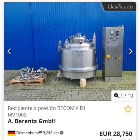
Clasificado
1
/
10
Recipiente a presión BECOMIX B1
MV1000
A. Berents GmbH
EUR 28,750
Delmenhorst
9,246 km