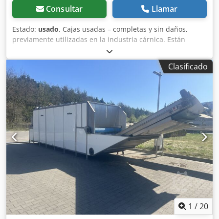
Consultar
Llamar
Estado:
usado
, Cajas usadas – completas y sin daños,
previamente utilizadas en la industria cárnica. Están
limpias y sin olor. Cantidad disponible: aproximadamente
3000 unidades; el precio indicado es por unidad. Las cajas
Clasificado
se pliegan hacia adentro al girarlas y son apilables cuando
se colocan correctamente. Dimensiones: 600 x 400 x 300
mm Consulte también mis otros anuncios. Djdpfx Apey Uar
No Ajwa
1
/
20