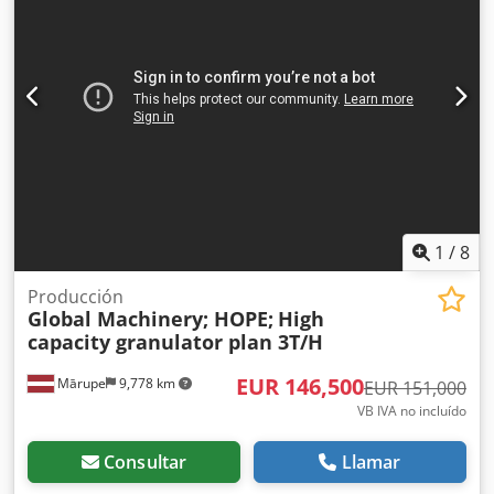
1
/
8
Producción
Global Machinery; HOPE;
High
capacity granulator plan 3T/H
EUR 146,500
Mārupe
9,778 km
EUR 151,000
VB IVA no incluído
Consultar
Llamar