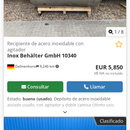
1
/
8
Recipiente de acero inoxidable con
agitador
Inox Behälter GmbH
10340
EUR 5,850
Delmenhorst
9,246 km
VB IVA no incluído
Consultar
Llamar
Estado:
bueno (usado)
, Depósito de acero inoxidable
aislado usado, con agitador y doble camisa Último uso:
alimentos Número de artículo: 10340 Volumen: Aprox.
6300 litros Tipo: De pie, sobre tres patas Material (en
Clasificado
contacto con el producto): 1.4301 / AISI304 Diseño: Aislado
con doble camisa en la parte inferior Fondo: Fondo plano