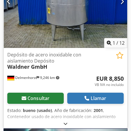
salida: 50 mm Distancia del desagüe al suelo: 160 mm
1
/
12
Depósito de acero inoxidable con
aislamiento Depósito
Waldner GmbH
EUR 8,850
Delmenhorst
9,246 km
VB IVA no incluído
Consultar
Llamar
Estado:
bueno (usado)
, Año de fabricación:
2001
,
Contenedor usado de acero inoxidable con aislamiento
Último uso: Farmacia Número de artículo: 10820 Volumen:
5540L Presión de funcionamiento: +3/-1 bar Máx.