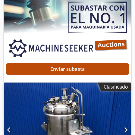
Temperatura de funcionamiento: +150 °C Tipo: Vertical
sobre 4 pies Material (partes húmedas): 1.4404 / AISI316
Diseño: Aislado Base: Base abombada Dimensiones del
depósito: Altura cilíndrica: aprox. 1600mm Dwodpjth Sc
Njfx Ap Aja Altura total: aprox. 3100mm Altura de los pies:
800mm Diámetro exterior: 2000mm Distancia desagüe al
suelo: 120mm Materiales: Interior: 1.4404 / AISI316
Exterior: 1.4301 / AISI 304 Equipamiento: Aislamiento de
lana de roca Piso superior embridado Varias conexiones en
el piso superior Cubierta de cúpula en el piso superior
Enviar subasta
Clasificado