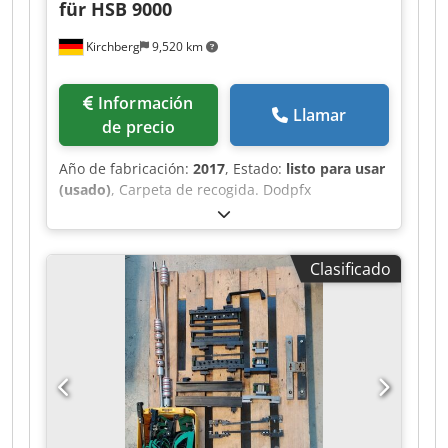
für HSB 9000
Kirchberg
9,520 km
Información
Llamar
de precio
Año de fabricación:
2017
, Estado:
listo para usar
(usado)
, Carpeta de recogida. Dodpfx
Agjlucypskokr Alimentador horizontal de pilas
planas Hohner (solo) para HSB 9000.
Clasificado