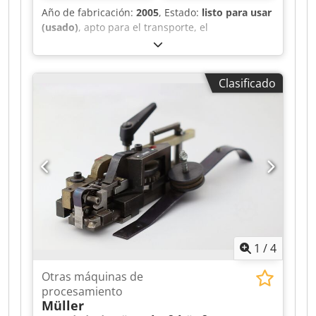
Año de fabricación:
2005
, Estado:
listo para usar
(usado)
, apto para el transporte, el
funcionamiento cíclico, el desmolde y el soplado.
Djdoh Svyvjpfx Agkokr
Clasificado
1
/
4
Otras máquinas de
procesamiento
Müller