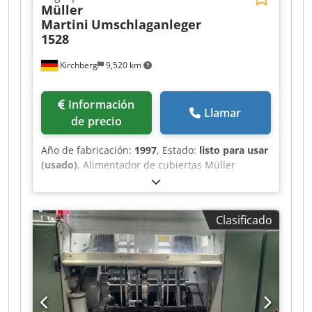
Müller
Martini
Umschlaganleger
1528
Kirchberg
9,520 km
Información
Llamar
de precio
Año de fabricación:
1997
, Estado:
listo para usar
(usado)
, Alimentador de cubiertas Müller
Martini 1528, año de fabricación 1997
Djdpewvmqbofx Agkskr
Clasificado