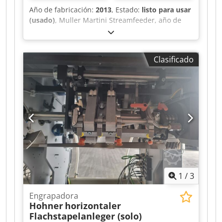
Año de fabricación:
2013
, Estado:
listo para usar
(usado)
, Muller Martini Streamfeeder, año de
construcción 2013 Dedjt Iyhzopfx Agkskr
Clasificado
1
/
3
Engrapadora
Hohner
horizontaler
Flachstapelanleger (solo)