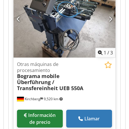
1
/
3
Otras máquinas de
procesamiento
Bograma
mobile
Überführung /
Transfereinheit UEB 550A
Kirchberg
9,520 km
Información
Llamar
de precio