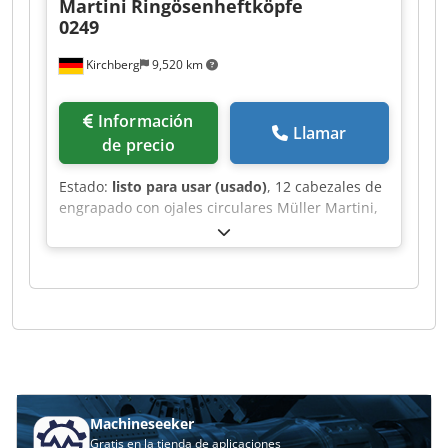
Martini
Ringösenheftköpfe
0249
Kirchberg
9,520 km
Información
Llamar
de precio
Estado:
listo para usar (usado)
, 12 cabezales de
engrapado con ojales circulares Müller Martini,
modelo 0249. Dedpfx Aeh Rayzjgkokr
Machineseeker
Gratis en la tienda de aplicaciones