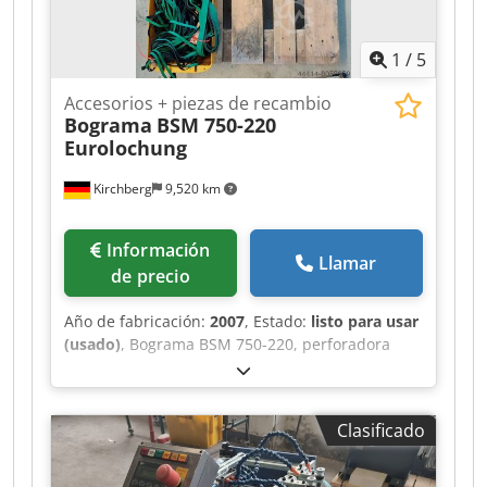
1
/
5
Accesorios + piezas de recambio
Bograma
BSM 750-220
Eurolochung
Kirchberg
9,520 km
Información
Llamar
de precio
Año de fabricación:
2007
, Estado:
listo para usar
(usado)
, Bograma BSM 750-220, perforadora
para trabajos de encuadernación según la
norma europea Dkedpfxeiz T Txs Agkjr –
Centrado y guías para cintas en diferentes
Clasificado
tamaños – Soporte para la parte superior,
central e inferior