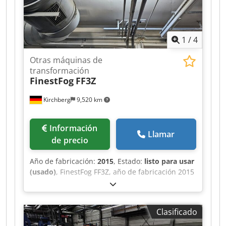
1
/
4
Otras máquinas de
transformación
FinestFog
FF3Z
Kirchberg
9,520 km
Información
Llamar
de precio
Año de fabricación:
2015
, Estado:
listo para usar
(usado)
, FinestFog FF3Z, año de fabricación 2015
7 x boquilla doble Dkodpfxot Uwiis Agksr
Clasificado