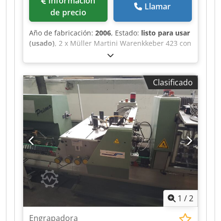
Información
Llamar
de precio
Año de fabricación:
2006
, Estado:
listo para usar
(usado)
, 2 x Müller Martini Warenkkeber 423 con
Robatech Hotmelt Concept B 5/2, año 2006 para
Müller Martini Tempo grapadora de caballete.
Dkodpfx Agexfwvqeker En buen estado
Clasificado
1
/
2
Engrapadora