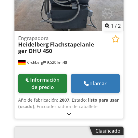
1
/
2
Engrapadora
Heidelberg
Flachstapelanle
ger DHU 450
Kirchberg
9,520 km
Información
Llamar
de precio
Año de fabricación:
2007
, Estado:
listo para usar
(usado)
, Encuadernadora de caballete
Heidelberg alimentador de pila plana DHU 450
Dedpfxoxw Iryj Agkekr
Clasificado