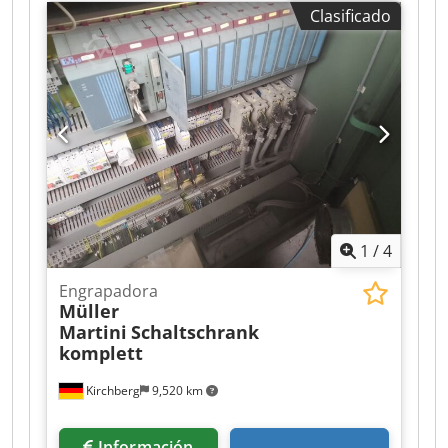
Clasificado
1
/
4
Engrapadora
Müller
Martini
Schaltschrank
komplett
Kirchberg
9,520 km
Información