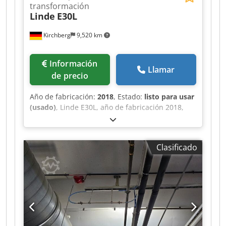
transformación
Linde
E30L
Kirchberg
9,520 km
Información
Llamar
de precio
Año de fabricación:
2018
, Estado:
listo para usar
(usado)
, Linde E30L, año de fabricación 2018,
20.310 horas, Triplex 513cm, 3º + 4º válvula con
SS+ZVG Dodju S Sq Iopfx Agkokr
Clasificado