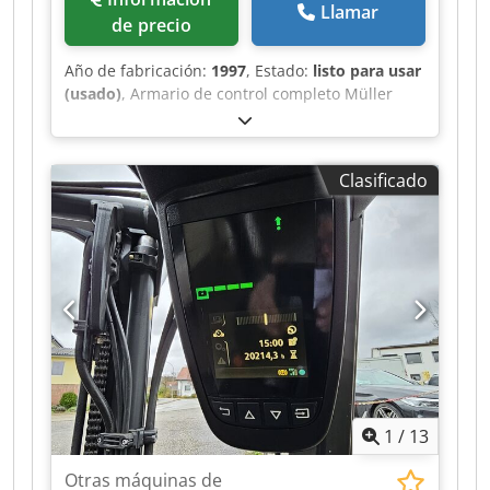
Llamar
de precio
Año de fabricación:
1997
, Estado:
listo para usar
(usado)
, Armario de control completo Müller
Martini, año de fabricación 1997 Dodpjwvmp
Dsfx Agkskr
Clasificado
1
/
13
Otras máquinas de