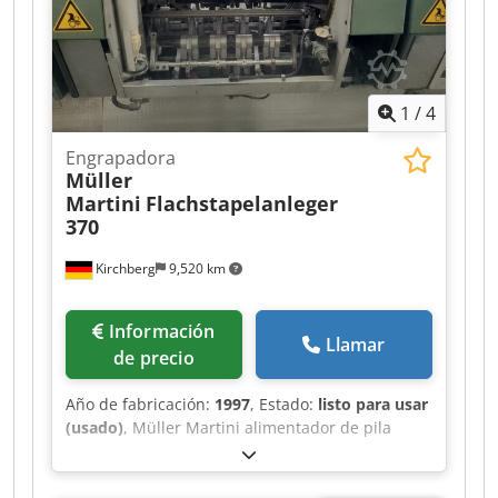
1
/
4
Engrapadora
Müller
Martini
Flachstapelanleger
370
Kirchberg
9,520 km
Información
Llamar
de precio
Año de fabricación:
1997
, Estado:
listo para usar
(usado)
, Müller Martini alimentador de pila
plana 370, año de fabricación 1997 6x Dsdpfx
Aowvmp Rjgkskr