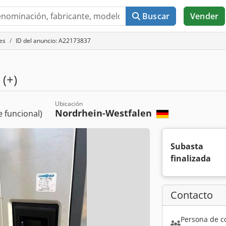
Buscar
Vender
es
ID del anuncio: A22173837
(+)
Ubicación
Nordrhein-Westfalen
 funcional)
Subasta
finalizada
Contacto
Persona de c