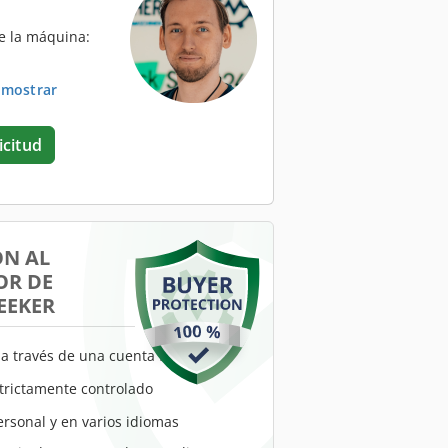
e la máquina:
. mostrar
icitud
ÓN AL
R DE
EEKER
a través de una cuenta fiduciaria
trictamente controlado
ersonal y en varios idiomas