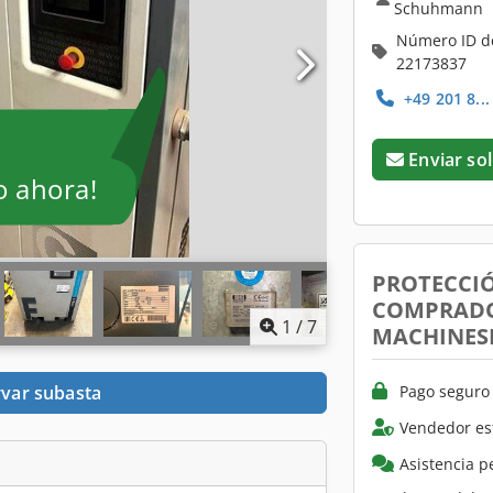
Schuhmann
Número ID d
22173837
+49 201 8..
Enviar sol
o ahora!
PROTECCI
COMPRADO
1
/
7
MACHINES
Pago seguro 
var subasta
Vendedor es
Asistencia p