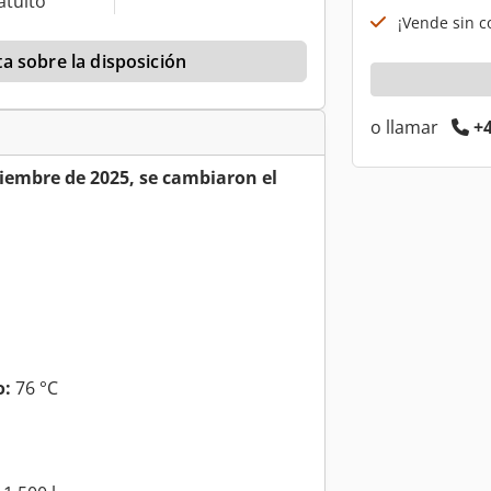
atuito
¡Vende sin co
a sobre la disposición
o llamar
+4
ciembre de 2025, se cambiaron el
o:
76 °C