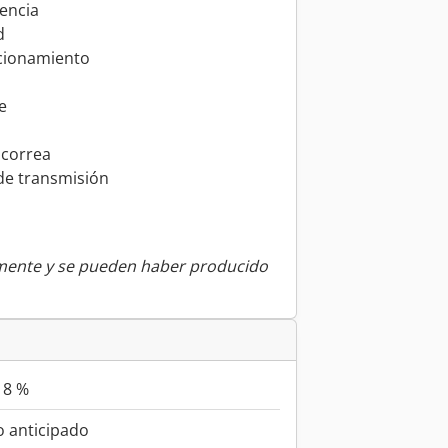
gencia
d
ncionamiento
e
 correa
de transmisión
amente y se pueden haber producido
18 %
 anticipado