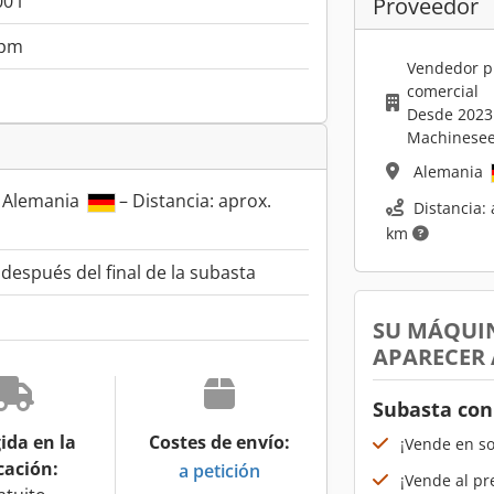
0 l
Proveedor
rpm
Vendedor p
comercial
Desde 2023
Machinesee
Alemania
, Alemania
– Distancia: aprox.
Distancia: 
km
espués del final de la subasta
SU MÁQUI
APARECER
Subasta con
ida en la
Costes de envío:
¡Vende en s
cación:
a petición
¡Vende al pr