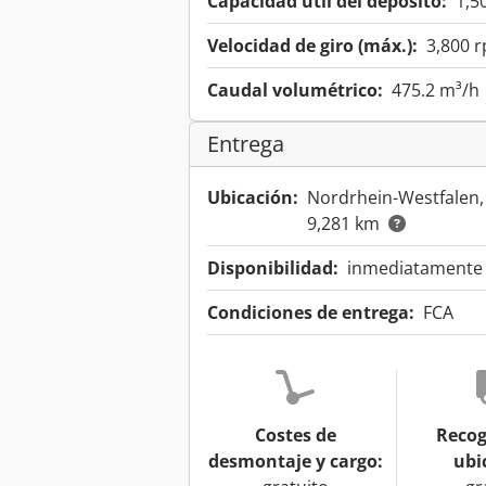
Capacidad útil del depósito:
1,50
Velocidad de giro (máx.):
3,800 
Caudal volumétrico:
475.2 m³/h
Entrega
Ubicación:
Nordrhein-Westfalen
9,281 km
Disponibilidad:
inmediatamente d
Condiciones de entrega:
FCA
Costes de
Recog
desmontaje y cargo:
ubi