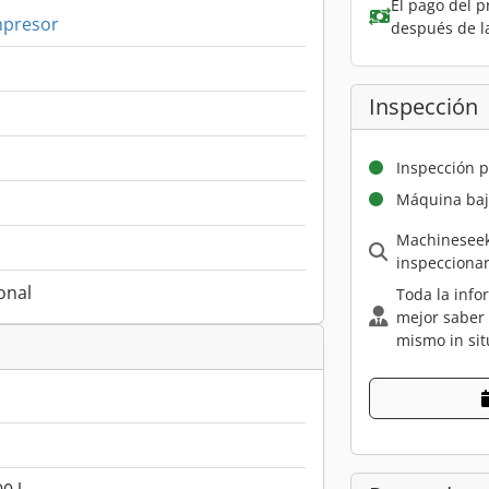
El pago del p
presor
después de l
Inspección
Inspección p
Máquina baj
Machineseek
inspecciona
onal
Toda la info
mejor saber
mismo in sit