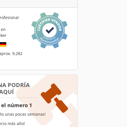
rofesional
 en
ker
aprox. 9,282
NA PODRÍA
 AQUÍ
 el número 1
olo unas pocas semanas!
ecio más alto!