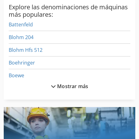
Explore las denominaciones de máquinas
más populares:
Battenfeld
Blohm 204
Blohm Hfs 512
Boehringer
Boewe
Mostrar más
Bof
Boge Autotronic
Bohle
Bohner
Boley