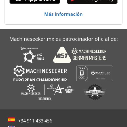
Loher
Maquinas Hoffmann
Más información
Overbeck
Roemheld
Machineseeker.mx es patrocinador oficial de:
Schleicher Bohrfix
+34 911 433 456