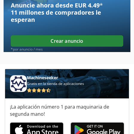
Anuncie ahora desde EUR 4.49
*
11 millones de compradores
le
Bosch
esperan
Brinkmann
Eht
Crear anuncio
Groschopp
*por anuncio / mes
Haubold
Helio
Machineseeker
Gratis en la tienda de aplicaciones
Hoefler
Ingersoll Bohle
¡La aplicación número 1 para maquinaria de
Kobold
segunda mano!
Leifeld