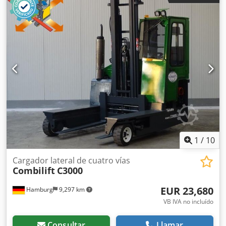
favorables son posibles para nosotros en cualquier
momento. También estamos encantados de comprar su
camión usado de forma gratuita, incluso sin que usted
compre un vehículo de nosotros. Nuestro propietario, el
Sr. Peter Sawitzki, estará encantado de asesorarle
detalladamente sobre esta C3000 P.D.: Nuestro taller
maestro de carretillas elevadoras está especializado en la
reparación, el mantenimiento, la revisión y la construcción
especial de carretillas elevadoras a partir de 8 toneladas.
También estamos encantados de exponer su vehículo para
la venta por encargo. Calefacción, cabina completa,
elevación libre completa, plataforma alta: 480 mm
1
/
10
Cargador lateral de cuatro vías
Combilift
C3000
EUR 23,680
Hamburg
9,297 km
VB IVA no incluído
Consultar
Llamar