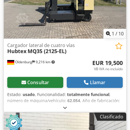
asesorarle en detalle sobre esta JDQ60/14/40 P.D.: Nuestro
taller maestro de carretillas elevadoras está especializado
en reparaciones, mantenimiento, revisiones y construcción
especial para carretillas elevadoras de 8 toneladas y más.
especializado. También estaremos encantados de mostrar
su vehículo para venta por comisión. posicionador de
1
/
10
horquilla, Calefacción, cabina completa, Altura de la
plataforma: 1050 mm
Cargador lateral de cuatro vías
Hubtex
MQ35 (2125-EL)
EUR 19,500
Oldenburg
9,216 km
VB IVA no incluído
Consultar
Llamar
Estado:
usado
, Funcionalidad:
totalmente funcional
,
número de máquina/vehículo:
62.054
, Año de fabricación:
2009
, horas de funcionamiento:
777 h
, capacidad de carga:
3,500 kg
, altura de elevación:
6,090 mm
, ascensor libre:
Clasificado
2,500 mm
, tipo de combustible:
eléctrico
, tipo de mástil:
triple
, altura de construcción:
3,550 mm
, anchura del