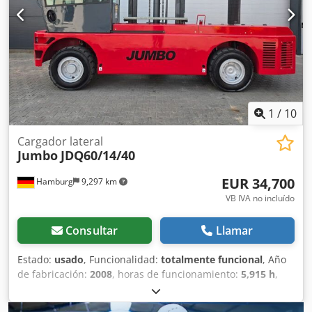
de las horquillas: 1.140 mm DETALLES DE LA MÁQUINA
Tipo de mástil: Dúplex Tipo de combustible: Diésel
Fabricante del motor: JCB Horas de funcionamiento: 5.745
h Dimensiones y peso Dimensiones (largo x ancho x alto):
4.400 x 2.030 x 2.820 mm Altura de paso: 2.850 mm Peso
en vacío: 6.800 kg Dcedpfx Aezrmrnen Ujk EQUIPAMIENTO
Altura libre de elevación Faro de trabajo Cabina completa
Documentación Marcado CE
1
/
10
Cargador lateral
Jumbo
JDQ60/14/40
EUR 34,700
Hamburg
9,297 km
VB IVA no incluído
Consultar
Llamar
Estado:
usado
, Funcionalidad:
totalmente funcional
, Año
de fabricación:
2008
, horas de funcionamiento:
5,915 h
,
capacidad de carga:
6,000 kg
, altura de elevación:
4,020
mm
, tipo de combustible:
diésel
, tipo de mástil:
Simplex
,