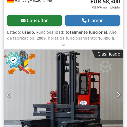
EUR 58,300
Hamburg
9,297 km
todos los productos del sector industrial. Djdpfey Ivxrox An
Ujck Koen van Lent
VB IVA no incluído
Consultar
Llamar
Estado:
usado
, Funcionalidad:
totalmente funcional
, Año
de fabricación:
2009
, horas de funcionamiento:
10,490 h
,
capacidad de carga:
5,000 kg
, altura de elevación:
6,050
mm
, ascensor libre:
2,160 mm
, tipo de combustible:
Clasificado
eléctrico
, tipo de mástil:
triple
, altura de construcción:
3,280 mm
, anchura del portahorquillas:
3,800 mm
,
longitud de la horquilla:
1,800 mm
, peso en vacío:
11,758
kg
, longitud total:
3,640 mm
, tipo de accionamiento:
Elektro
, ancho de construcción:
2,900 mm
, Carretilla
lateral de cuatro vías Ancho de horquillas: 200 mm
Espesor de horquillas: 60 mm Tipo de mástil: triplex
Estado: en funcionamiento y totalmente operativo
Condición técnica: muy buena Voltaje de la batería: 80V
Capacidad de la batería: 775Ah Dcedey Sqcmjpfx An Uek
Año de fabricación de la batería: 2025 Descripción:
Además de este modelo de Hubtex, disponemos de