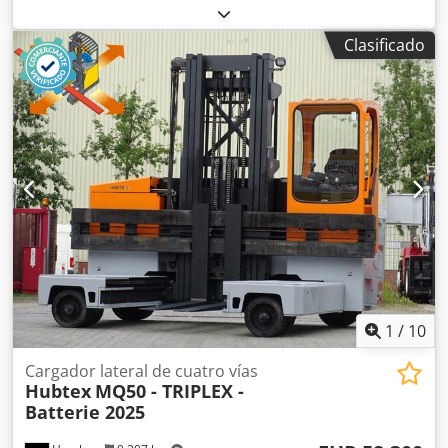
ascensor libre:
2,010 mm
, tipo de combustible:
diésel
, tipo
de mástil:
dúplex
, longitud de la horquilla:
1,200 mm
,
Clasificado
ancho de horquillas:
1,140 mm
, altura total:
2,820 mm
,
longitud total:
4,400 mm
, ancho total:
2,030 mm
, color:
rojo
, Peso en vacío: 6.800 kg Capacidad de elevación: 4.000
kg - Año de fabricación: 2015 - Documentación disponible:
Sí - Marcado CE: Sí - Certificado CE: No - Número de serie:
VS517 - Horas de funcionamiento: 5745 - Fuerza de
elevación: 4000 kg - Altura de elevación: 4000 mm - Altura
de paso: 2850 mm - Elevación libre: 2010 mm - Longitud de
las horquillas: 1200 mm - Anchura máxima de las
horquillas: 1140 mm - Anchura mínima de las horquillas:
290 mm - Opciones: Elevación libre, faros de trabajo,
cabina completa - Mástil: Dúplex - Tracción: Diésel - Marca
del motor: JCB - Dirección: 2 direcciones - Dimensiones de
transporte: 4400 mm x 2030 mm x 2820 mm (largo x ancho
1
/
10
x alto) - Peso de transporte [kg]: 6800 kg - Unidades de
transporte: 1 Información financiera IVA: El precio indicado
Cargador lateral de cuatro vías
Hubtex
MQ50 - TRIPLEX -
no incluye el IVA. IVA/Régimen de recargo de IVA: IVA
Batterie 2025
deducible para empresas. Entrega y aceptación de
vehículos usados disponibles en cualquier momento para