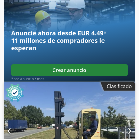
altura de construcción:
2,880 mm
, anchura del
portahorquillas:
1,460 mm
, longitud de la horquilla:
1,400
mm
, peso en vacío:
9,690 kg
, longitud total:
4,950 mm
,
tipo de accionamiento:
Diesel
, ancho de construcción:
2,230 mm
, cargador lateral Centro de carga: 700 Ancho de
Anuncie ahora desde EUR 4.49
*
horquilla: 180 mm Grosor de la horquilla: 60 mm Tipo de
11 millones de compradores
le
mástil: Estándar Estado: Listo para usar y completamente
esperan
funcional. Estado técnico: muy bueno Tipo de neumáticos
delanteros: neumáticos Tamaño de neumáticos
delanteros: 3.00-15 Dcedpeu Rgqiofx An Ujk Tipo de
neumáticos traseros: neumáticos Tamaño de neumáticos
Crear anuncio
traseros: 3.00-15 Descripción: Además de este modelo
*por anuncio / mes
Jumbo, tenemos alrededor de 200 carretillas elevadoras
Clasificado
pesadas, carretillas elevadoras compactas, carretillas
elevadoras y cargadoras laterales en nuestros almacenes
de Hamburgo y Gdansk. Visita nuestra página web - sago-
online La compra a plazos y la financiación en condiciones
favorables siempre son posibles para nosotros. También
estaremos encantados de comprar su vehículo usado,
incluso sin que usted nos compre un vehículo. Nuestro
propietario, el Sr. Peter Sawitzki, estará encantado de