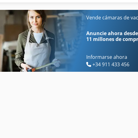
Evaporador De Vacío
Prensa De Vacío
Generador De Vacio
Secador De Vacío
Vende cámaras de vac
Laminador De Vacío
Tubos De Vacío
Anuncie ahora desde
11 millones de comp
Informarse ahora
+34 911 433 456