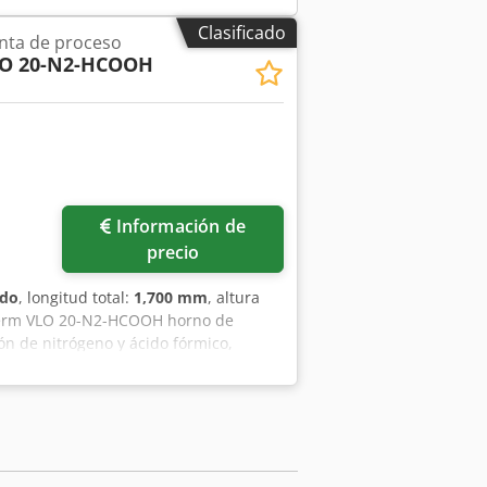
Clasificado
nta de proceso
O 20-N2-HCOOH
Información de
precio
ado
, longitud total:
1,700 mm
, altura
herm VLO 20-N2-HCOOH horno de
n de nitrógeno y ácido fórmico,
ación: 2011. Buen estado exterior, pero
obado de forma limitada. Potencia 10
pacidad de corte 0,3 kA; Horas de