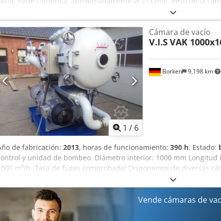
(alto). Parte cilíndrica: aproximadamente Ø 273 mm. Peso de la cá
aproximadamente 80 kg. Capacidad de la parte superior (condensad
Capacidad de la parte inferior (depósito de alimentación): aproxima
Cámara de vacío
elastómeros: NBR/FKM/PTFE. Temperatura máxima del condensador:
V.I.S
VAK 1000x1
condensador: de 0 a 1000 mbar (absoluto). (El condensador no es 
sobrepresión). Temperatura máxima del intercambiador: de 1 a 80 °
intercambiador: agua. Presión máxima del agua en el intercambiado
Borken
9,198 km
intercambiador: cobre estañado. Material del condensador: acero in
sobre otras dimensiones, no dude en contactarnos. Credpfxjcpwhbj
1
/
6
Año de fabricación:
2013
, horas de funcionamiento:
390 h
, Estado:
control y unidad de bombeo. Diámetro interior: 1000 mm Longitud 
1000 m³/h ¡Tasa de fugas comprobada! Disponemos de diversas cám
configuraciones con bombas. Crsdpfxsbr Dc Ae Aftjf Para obtener 
consultarnos.
Vende cámaras de vac