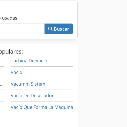
 usadas.
Buscar
opulares:
Turbina De Vacío
Vacio
Máquina De Bastidor De Vacío
Vacumm Sistem
sado Al Vacío
Vacío De Desecador
Vacío Que Forma La Máquina
Vacío Relleno