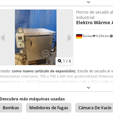
13,9 litros. Fácil y eficiente limpieza. Peso: 14,5 kg. Áreas de aplica
pruebas de reacción bajo vacío. Producción, por ejemplo, para el 
Horno de secado al
por ejemplo, para demostraciones. Investigación, por ejemplo, para
industrial
cámara de vidrio al vacío Codpfxsdcpape Afterf Posibles accesorios/
Elektro Wärme 
diferentes tamaños de cámara de vacío de vidrio. Se ofrecen diver
de vacío. Placa calefactora. Pasamuros de vacío. Adaptadores. Man
vidrio: Fabricada con vidrio de seguridad. Junta de Vitón. Tapa de vi
Borken
9,204 km
plástico articulados para una mayor estabilidad. Tasa de fuga inferi
= 320 mm x 420 mm. Dimensiones interiores: Ø = 230 mm x 330 mm.
1
/
4
Estado:
como nuevo (artículo de exposición)
, Estufa de secado al 
Dimensiones interiores: 700 x 700 x 600 mm (profundidad) Potencia
temperatura: 1-120 °C Dimensiones exteriores: 1280 x 950 x 1280 
bares (no apta para sobrepresión) Se suministra una bomba de vac
Alimentación: 3 fases, N, PE, 400 V, 50 Hz, enchufe CEE. El interior 
necesario.
Descubra más máquinas usadas
Bombas
Medidores de fugas
Cámara De Vacío