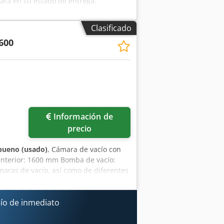
mara en su estado de entrega:
or): aproximadamente 30 litros.
damente 28 litros. Material de los
Clasificado
 de 1 a 80 °C. Vacío máximo del
600
adecuado para funcionar con
C. Fluido de trabajo del
r: 10 bar. Material del
oxidable. Para consultas técnicas o
 Aftef
Información de
precio
bueno (usado)
, Cámara de vacío con
interior: 1600 mm Bomba de vacío:
aras de vacío, así como de diferentes
más información, no dude en
ío de inmediato