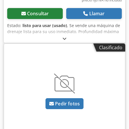
precio fijo IVA no incluído
Consultar
Llamar
Estado:
listo para usar (usado)
, Se vende una máquina de
drenaje lista para su uso inmediato. Profundidad máxima
de trabajo de aproximadamente 2 metros. El tren de
rodaje aún tiene al menos un 80% de vida útil. Sistema de
Clasificado
control láser Moba preinstalado, pero no incluido en la
venta. Se vende únicamente debido a la adquisición de un
equipo nuevo. No presenta defectos técnicos. Chsdozkvd
Depfx Ad Soa
Pedir fotos