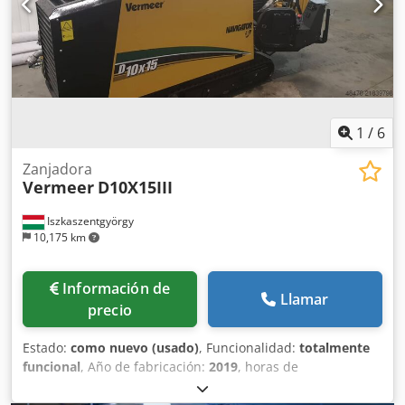
1
/
6
Zanjadora
Vermeer
D10X15III
Iszkaszentgyörgy
10,175 km
Información de
Llamar
precio
Estado:
como nuevo (usado)
, Funcionalidad:
totalmente
funcional
, Año de fabricación:
2019
, horas de
funcionamiento:
1,300 h
, La D10x15 S3 es una perforadora
horizontal compacta de tamaño medio, que permite