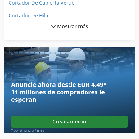
Cortador De Cubierta Verde
Cortador De Hilo
Mostrar más
Cortador De La Articulación Del Dedo
Cortador De La Ranura
Cortador De La Tira
Cortador De Mesa
Cortador De Pan
Anuncie ahora desde EUR 4.49
*
11 millones de compradores
le
Cortador De Papel
esperan
Cortador De Tela
Cortador De Tubos
Crear anuncio
Cortador De Vacío
*por anuncio / mes