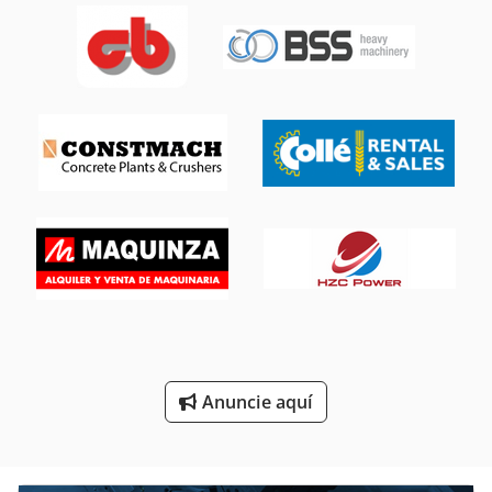
Cortador Del Asfalto
Cortadora De Carne
Cortadora De Esquinas
Cortadora De Hilo
Cortadora De La Esquina
Cortadora De Mesa
Cortadora De Pan
Cortadora De Papel
Cortadoras De Hierro
Anuncie aquí
Cortadoras De Tarjetas
Maquina De Cortar