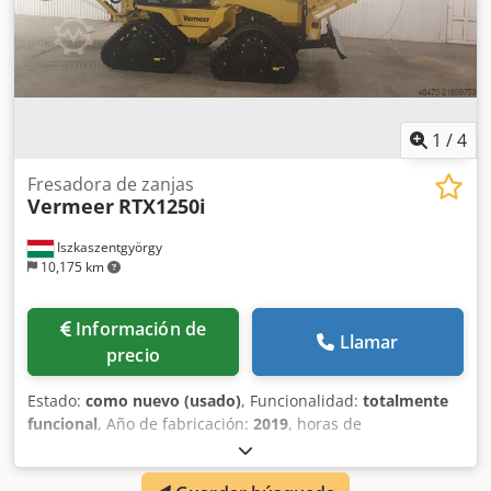
la superficie no es posible ni recomendable (por ejemplo,
bajo calles o aceras) ✔ deben instalarse cables, tuberías,
fibras ópticas o conducciones subterráneas ✔ la obra se
ubica en entornos urbanos o zonas densamente edificadas
✔ se requiere una instalación rápida y precisa con mínima
alteración superficial.
1
/
4
Fresadora de zanjas
Vermeer
RTX1250i
Iszkaszentgyörgy
10,175 km
Información de
Llamar
precio
Estado:
como nuevo (usado)
, Funcionalidad:
totalmente
funcional
, Año de fabricación:
2019
, horas de
funcionamiento:
20 h
, Esta es una potente zanjadora
autopropulsada (Ride-on Trencher), una máquina de