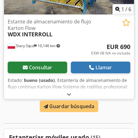
1
/
6
Estante de almacenamiento de flujo
Karton Flow
WDX
INTERROLL
EUR 690
Stary Sącz
10,146 km
EXW VB IVA no incluído
Consultar
Llamar
Estado:
bueno (usado)
, Estantería de almacenamiento de
flujo continuo Karton Flow Sistema de rodillos profesional:
INTERROLL Incluye cinco estantes con rodillos, cada uno
de dimensiones: 200 x 130 cm Posibilidad de configuración
Guardar búsqueda
para adaptarse a diferentes anchos de cajas. Dimensiones
totales de la estantería: 230 x 135 cm, altura 285 cm
Disponibles aproximadamente 100 unidades. Dsdpfxjiuidio
Ackswa También ofrecemos otras dimensiones de
estanterías. Estado técnico: usado, en buen estado técnico.
Estanterías móviles usado
(15)