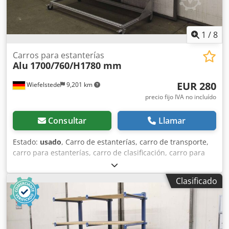
1
/
8
Carros para estanterías
Alu
1700/760/H1780 mm
EUR 280
Wiefelstede
9,201 km
precio fijo IVA no incluído
Consultar
Llamar
Estado:
usado
, Carro de estanterías, carro de transporte,
carro para estanterías, carro de clasificación, carro para
preparación de pedidos, estantería móvil -Ancho: 1700 mm
-Profundidad: 760 mm -Altura: 1780 mm Dsdped Sfkdsfx
Clasificado
Ackswa -Número de estantes: 4 -Precio: por unidad -
Cantidad: 1 unidad -Peso: 84 kg/unidad