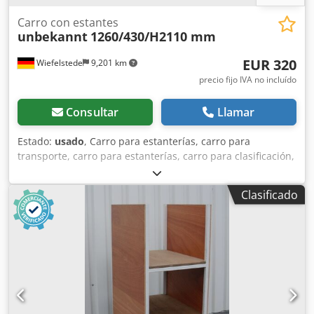
Carro con estantes
unbekannt
1260/430/H2110 mm
EUR 320
Wiefelstede
9,201 km
precio fijo IVA no incluído
Consultar
Llamar
Estado:
usado
, Carro para estanterías, carro para
transporte, carro para estanterías, carro para clasificación,
carro para preparación de pedidos, estantería móvil -Carro
para estanterías: con 6 niveles. Bandeja de escritura y
Clasificado
archivador Dwedjtlzfkspfx Acksa -3 niveles: con inserto de
madera -Chasis: 4 ruedas giratorias con freno -
Dimensiones totales: 1260/430/H2110 mm -Peso: 93 kg