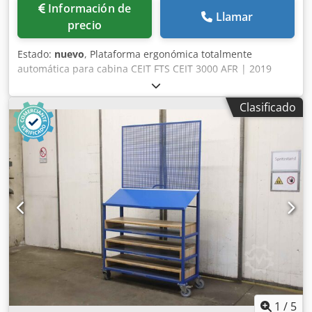
Información de
Llamar
precio
Estado:
nuevo
, Plataforma ergonómica totalmente
automática para cabina CEIT FTS CEIT 3000 AFR | 2019
Variante F N02 Velocidad máxima de movimiento 0,75 m/s,
peso máximo del carro 3000 kg, peso de la oruga 375 kg,
Clasificado
fuerza máxima de tracción 1000 N, tensión de
funcionamiento 36 V=, potencia 1200 W (sin utilizar)
Plataforma ergonómica automática para coche CEIT FTS
CEIT 3000 AFR Año: 2019 Dsdpfx Aevzxmgjckjwa CANTIDAD
5 PIEZAS
1
/
5