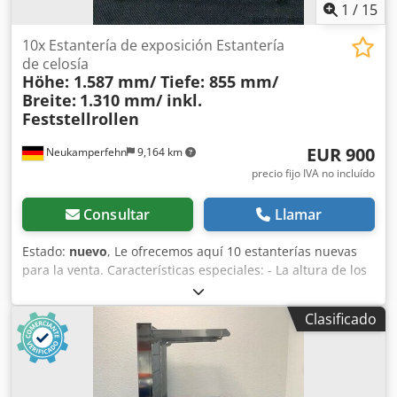
1
/
15
10x Estantería de exposición Estantería
de celosía
Höhe: 1.587 mm/ Tiefe: 855 mm/
Breite:
1.310 mm/ inkl.
Feststellrollen
EUR 900
Neukamperfehn
9,164 km
precio fijo IVA no incluído
Consultar
Llamar
Estado:
nuevo
, Le ofrecemos aquí 10 estanterías nuevas
para la venta. Características especiales: - La altura de los
estantes se puede ajustar individualmente. - Los estantes
se pueden instalar en ángulo (ver imágenes). - Ruedas
Clasificado
para un almacenamiento flexible. - Todas las ruedas están
equipadas con frenos de bloqueo, lo que permite el
almacenamiento en superficies inclinadas. - El marco del
estante se puede plegar hacia arriba, lo que proporciona