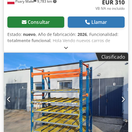
EUR 310
Psary Małe
9,783 km
VB IVA no incluído
Consultar
Llamar
Estado:
nuevo
, Año de fabricación:
2026
, Funcionalidad:
totalmente funcional
, Hola Vendo nuevos carros de
neumáticos galvanizados en caliente ( Reifenwagen ). Los
carros se utilizan para almacenar o transportar juegos de
Clasificado
ruedas. dimensiones 1738x690x2117 mm galvanizado en
caliente capacidad 12 ruedas Somos fabricantes de estos
carros. Cargamos 96 carros por coche. Precio del carro 310
eur/neto/pieza. ( precio a negociar ) Dedpeulayljfx Ackjwa