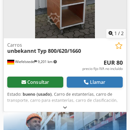
1
/
2
Carros
unbekannt
Typ 800/620/1660
EUR 80
Wiefelstede
9,201 km
precio fijo IVA no incluído
Consultar
Llamar
Estado:
bueno (usado)
, Carro de estanterías, carro de
transporte, carro para estanterías, carro de clasificación,
carro para la preparación de pedidos, estantería móvil. -
Ancho: 620 mm -Profundidad: 800 mm -Altura: 1660 mm
Djdpfx Aeb A Hbbjckowa -Cantidad: 2 unidades
disponibles -Precio: por unidad -Peso: 50 kg/unidad