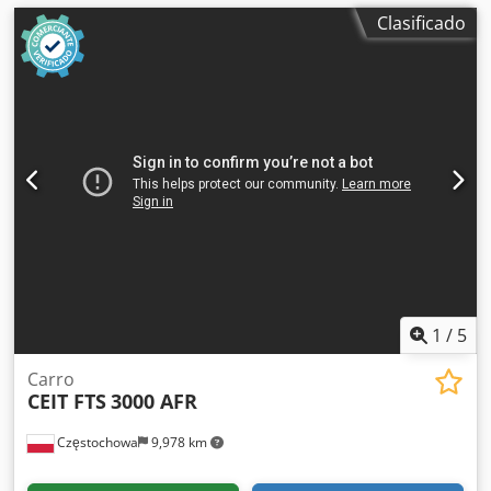
Clasificado
1
/
5
Carro
CEIT FTS
3000 AFR
Częstochowa
9,978 km