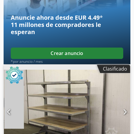
Anuncie ahora desde EUR 4.49
*
11 millones de compradores
le
esperan
Crear anuncio
*por anuncio / mes
Clasificado