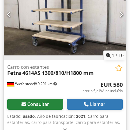
1
/
10
Carro con estantes
Fetra
4614AS 1300/810/H1800 mm
EUR 580
Wiefelstede
9,201 km
precio fijo IVA no incluído
Consultar
Llamar
Estado:
usado
, Año de fabricación:
2021
, Carro para
estanterías, carro para transporte, carro para estanterías,
carro para clasificación, carro para preparación de