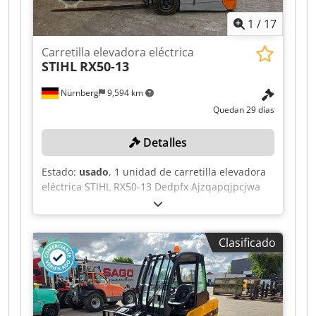
1
/
17
Carretilla elevadora eléctrica
STIHL
RX50-13
Nürnberg
9,594 km
Quedan 29 días
Detalles
Estado:
usado
, 1 unidad de carretilla elevadora
eléctrica STIHL RX50-13 Dedpfx Ajzqapqjpcjwa
Horas de funcionamiento: 533, con cargador
TRICOM XL D24-100 Color: como se muestra en
las imágenes, según las fotos y la inspección Año
Clasificado
de fabricación: 2011 Estado: usado