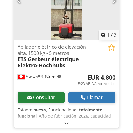
1
/
2
Apilador eléctrico de elevación
alta, 1500 kg - 5 metros
ETS Gerbeur électrique
Elektro-Hochhubs
EUR 4,800
Murten
9,493 km
EXW VB IVA no incluído
Consultar
Llamar
Estado:
nuevo
, Funcionalidad:
totalmente
funcional
, Año de fabricación:
2026
, capacidad
de carga:
1,500 kg
, tipo de combustible:
eléctrico
, tipo de mástil:
dúplex
, potencia:
2.2