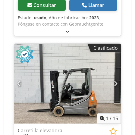
Consultar
Llamar
Estado:
usado
, Año de fabricación:
2023
,
Póngase en contacto con Gebrauchtgeräte
Center para obtener más información. Djdpfxezr
Tx Ij Apcjwa DE01
Clasificado
1
/
15
Carretilla elevadora