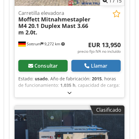
1
/
15
Carretilla elevadora
Moffett
Mitnahmestapler
M4 20.1 Duplex Mast 3.66
m 2.0t.
EUR 13,950
Sottrum
9,272 km
precio fijo IVA no incluído
Consultar
Llamar
Estado:
usado
, Año de fabricación:
2015
, horas
de funcionamiento:
1,035 h
, capacidad de carga:
2,000 kg
, tipo de combustible:
diésel
, potencia:
19 kW (25.83 CV)
, tipo de engranaje:
otro
, peso
total:
4,034 kg
, peso en vacío:
2,150 kg
,
Clasificado
kilometraje:
1,035 km
, primer registro:
04/2015
,
peso máximo de la carga:
1,884 kg
, cabina del
conductor:
otro
, Equipamiento:
desplazador
lateral, protector frontal
, * Máquina alemana
Djdozq Dn Dspfx Apcswa * Primer propietario *