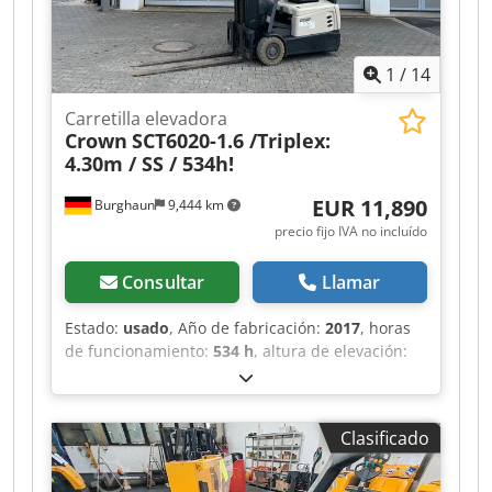
1
/
14
Carretilla elevadora
Crown
SCT6020-1.6 /Triplex:
4.30m / SS / 534h!
EUR 11,890
Burghaun
9,444 km
precio fijo IVA no incluído
Consultar
Llamar
Estado:
usado
, Año de fabricación:
2017
, horas
de funcionamiento:
534 h
, altura de elevación:
4,360 mm
, tipo de combustible:
eléctrico
,
fabricante de motores:
Elektro
, tipo de
engranaje:
automático
, Carretilla elevadora
Clasificado
eléctrica de tres ruedas Crown SCT 6020-1.6, año
de fabricación: 2017, horas: solo 534 h, anterior
propietario: Fuerzas Armadas Alemanas,