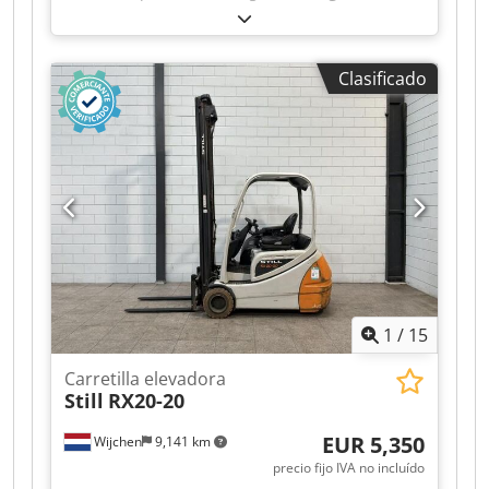
elevación:
1,660 mm
, tipo de combustible:
eléctrico
, tipo de mástil:
otro
, 5246416 Número
de serie: 90375221 Dwjdpfx Apjztiadscsa Error
Clasificado
E0181
1
/
15
Carretilla elevadora
Still
RX20-20
EUR 5,350
Wijchen
9,141 km
precio fijo IVA no incluído