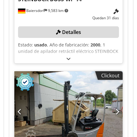
Baiersdorf
9,583 km
Quedan 31 días
Detalles
Estado:
usado
, Año de fabricación:
2000
, 1
unidad de apilador retráctil eléctrico STEINBOCK
BOSS WP 14 Capacidad de carga hasta 1400 kg,
peso en vacío 855 kg, con cargador DETA 24/30FA
Color: según la imagen, conforme a las
Clickout
fotografías y a la inspección Año de fabricación:
2000 Estado: usado Djdpezqbc Eofx Apcswa