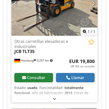
1
/
1
Otras carretillas elevadoras e
industriales
JCB
TLT35
EUR 19,800
Hamburg
9,297 km
VB IVA no incluído
Consultar
Llamar
Estado:
usado
, Funcionalidad:
totalmente
funcional
, Año de fabricación:
2013
, horas de
funcionamiento:
3,597 h
, capacidad de carga:
3,500 kg
, altura de elevación:
4,400 mm
, tipo de
combustible:
diésel
, tipo de mástil:
telescópico
,