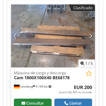
mercancía para evitar que el comprador tenga
POWERPACK de 186 kW, de Uniktruck.
ideas erróneas sobre su estado y adecuación. La
Clasificado
Dwjdpezqvk Rjfx Apcja
inspección y las revisiones son posibles en
cualquier momento, previa cita, y son altamente
recomendables. Todos los datos se ofrecen sin
garantía. No nos hacemos responsables de
errores u omisiones en la oferta. El comprador
está obligado a verificar por sí mismo el estado y
el equipamiento de la mercancía/vehículo. Nos
reservamos el derecho a realizar modificaciones,
a vender el producto antes y a corregir errores.
1
/
5
Máquina de carga y descarga
Cam
1800X100X40 BE68178
EUR 200
Leonberg
9,199 km
precio fijo IVA no incluído
Consultar
Llamar