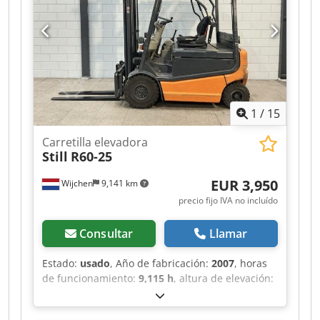
Lent Dwjdezrxcxopfx Apcja
1
/
15
Carretilla elevadora
Still
R60-25
EUR 3,950
Wijchen
9,141 km
precio fijo IVA no incluído
Consultar
Llamar
Estado:
usado
, Año de fabricación:
2007
, horas
de funcionamiento:
9,115 h
, altura de elevación:
4,260 mm
, tipo de combustible:
eléctrico
, tipo
de mástil:
dúplex
, longitud de la horquilla:
1,200