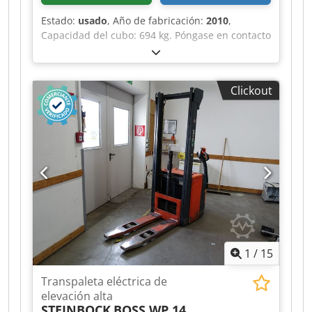
Estado:
usado
, Año de fabricación:
2010
,
Capacidad del cubo: 694 kg. Póngase en contacto
con Gebrauchtgeräte Center para obtener más
información. Dodpezqi Txofx Apcjwa DE01
Clickout
1
/
15
Transpaleta eléctrica de
elevación alta
STEINBOCK
BOSS WP 14