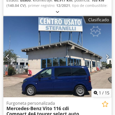
Estado:
usado
, kilometraje:
60,917 km
, potencia:
103 kW
(140.04 CV)
, primer registro:
12/2021
, tipo de combustible:
diésel
, peso total:
3,500 kg
, color:
blanco
, tipo de
engranaje:
mecánico
, Peso total permitido: 3500 kg
Clasificado
Djdpfjzq Hxxox Ab Sekr
1
/
15
Furgoneta personalizada
Mercedes-Benz
Vito 116 cdi
Compact 4x4 tourer select auto