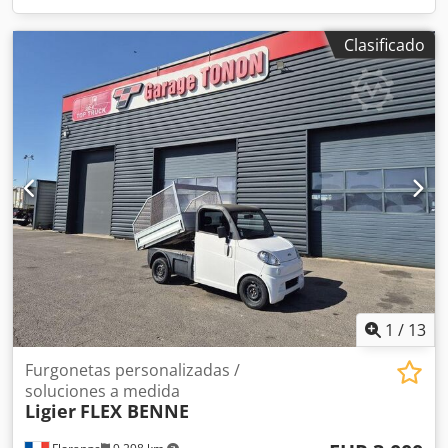
Clasificado
1
/
13
Furgonetas personalizadas /
soluciones a medida
Ligier
FLEX BENNE