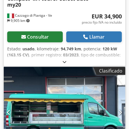
my20
EUR 34,900
Cazzago di Pianiga - Ve
9,905 km
precio fijo IVA no incluído
Consultar
Llamar
Estado:
usado
, kilometraje:
94,749 km
, potencia:
120 kW
(163.15 CV)
, primer registro:
03/2023
, tipo de combustible:
diésel
, peso total:
3,200 kg
, configuración de ejes:
4x4
,
color:
azul
, tipo de engranaje:
mecánico
, número de
Clasificado
asientos:
9
, Peso total máximo permitido: 3200 kg; tracción
a las cuatro ruedas. Dkedpfxezqxvcj Ab Sjr