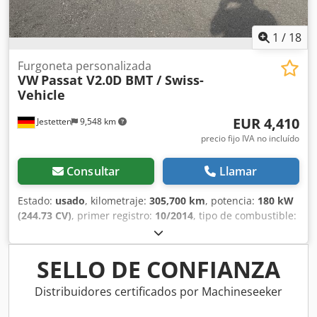
¡Con gusto aceptamos su vehículo usado como parte del
pago! * Financiac
1
/
18
Furgoneta personalizada
VW
Passat V2.0D BMT / Swiss-
Vehicle
EUR 4,410
Jestetten
9,548 km
precio fijo IVA no incluído
Consultar
Llamar
Estado:
usado
, kilometraje:
305,700 km
, potencia:
180 kW
(244.73 CV)
, primer registro:
10/2014
, tipo de combustible:
diésel
, peso en vacío:
1,580 kg
, peso máximo de la carga:
620 kg
, tamaño del neumático:
235 / 45 R 17 / 8mm
,
próxima inspección (TÜV):
09/2021
, cabina del conductor:
SELLO DE CONFIANZA
cabina del conductor
, tipo de engranaje:
automático
,
clase de emisión:
Euro 5
, número de asientos:
5
, ancho
Distribuidores certificados por Machineseeker
total:
25,500 mm
, tamaño del neumático delantero:
235 /