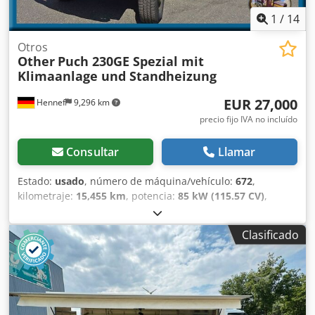
1
/
14
Otros
Other
Puch 230GE Spezial mit
Klimaanlage und Standheizung
EUR 27,000
Hennef
9,296 km
precio fijo IVA no incluído
Consultar
Llamar
Estado:
usado
, número de máquina/vehículo:
672
,
kilometraje:
15,455 km
, potencia:
85 kW (115.57 CV)
,
primer registro:
07/1996
, tipo de combustible:
gasolina
,
peso en vacío:
2,680 kg
, peso total:
3,000 kg
, configuración
Clasificado
de ejes:
4x4
, color:
verde
, tipo de engranaje:
automático
,
amortiguación:
otro
, peso operativo:
6,000 kg
,
Equipamiento:
aire acondicionado, bloqueo del
diferencial, calefactor de estacionamiento, enganche de
remolque, tracción a las cuatro ruedas
, ¡TÜV y AU se
hacen nuevos con registro de camiones, el Puch en un