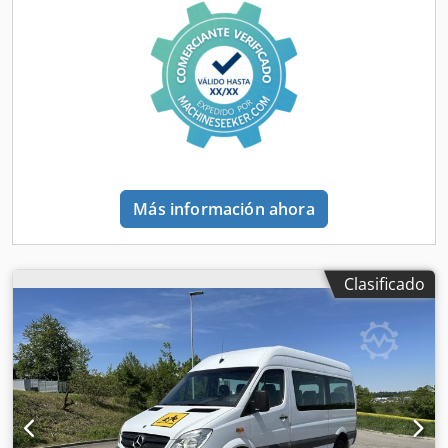
45 R 17 / 8mm
, peso operativo:
2,200 kg
, Equipamiento:
aire acondicionado
,
Más información ahora
Clasificado