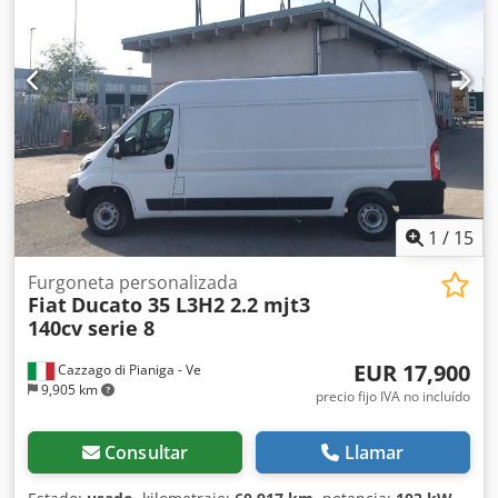
compraventa, facturas, facturas proforma, pedidos y
negociaciones de venta son nuestras condiciones
generales de venta (véase el aviso legal).
1
/
15
Furgoneta personalizada
Fiat
Ducato 35 L3H2 2.2 mjt3
140cv serie 8
EUR 17,900
Cazzago di Pianiga - Ve
9,905 km
precio fijo IVA no incluído
Consultar
Llamar