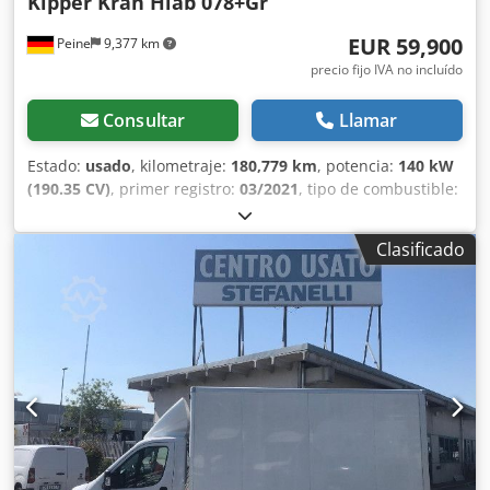
Kipper Kran Hiab 078+Gr
EUR 59,900
Peine
9,377 km
precio fijo IVA no incluído
Consultar
Llamar
Estado:
usado
, kilometraje:
180,779 km
, potencia:
140 kW
(190.35 CV)
, primer registro:
03/2021
, tipo de combustible:
diésel
, peso total:
7,490 kg
, configuración de ejes:
2 ejes
,
próxima inspección (TÜV):
04/2026
, tipo de engranaje:
Clasificado
mecánico
, clase de emisión:
Euro 6
, volumen del espacio
de carga:
3 m³
, longitud del espacio de carga:
3,800 mm
,
anchura del espacio de carga:
2,350 mm
, altura del
espacio de carga:
400 mm
, Equipamiento:
ABS, aire
acondicionado, calefactor de estacionamiento, grúa,
sistema de navegación
, * ABS * ASR (Control de tracción) *
ESP (Programa Electrónico de Estabilidad) * Asistente de
mantenimiento de carril * Radio * Tempomat (control de
crucero) * Elevalunas eléctricos * Espejos eléctricos
regulables * Calefacción de espejos * Asiento neumático
para conductor * Bloqueo del diferencial trasero * Baliza