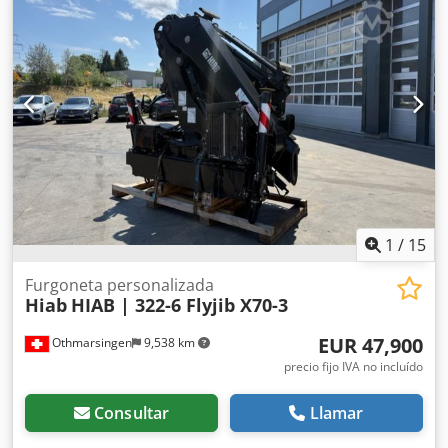
anchura del espacio de carga:
1,507 mm
, altura del
espacio de carga:
400 mm
, Color, peso en vacío: 1106 kg,
peso máximo autorizado: 1855 kg, dimensiones del
compartimento de carga (largo x ancho x alto): 2253 mm x
1507 mm x 400 mm, volumen del compartimento de carga:
1 m³, tapicería de tela, barras de protección lateral.
Dkedpfx Abszq Hvwj Sjr
1
/
15
Furgoneta personalizada
Hiab
HIAB | 322-6 Flyjib X70-3
EUR 47,900
Othmarsingen
9,538 km
precio fijo IVA no incluído
Consultar
Llamar