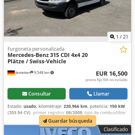
1
/
21
Furgoneta personalizada
Mercedes-Benz
315 CDI 4x4 20
Plätze / Swiss-Vehicle
EUR 16,500
Jestetten
9,548 km
precio fijo IVA no incluído
Consultar
Llamar
Estado:
usado
, kilometraje:
220,966 km
, potencia:
150 kW
(203.94 CV)
, primer registro:
08/2008
, tipo de combustible:
diésel
, peso en vacío:
2,730 kg
, peso máximo de la carga:
Guardar búsqueda
770 kg
, peso total:
6,300 kg
, tamaño del neumático:
1
,
Clasificado
estado del neumático:
1 %
, configuración de ejes:
4x4
,