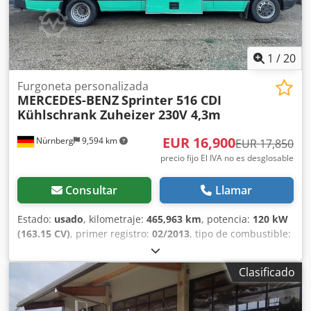
1
/
20
Furgoneta personalizada
MERCEDES-BENZ
Sprinter 516 CDI
Kühlschrank Zuheizer 230V 4,3m
EUR 16,900
Nürnberg
9,594 km
EUR 17,850
precio fijo El IVA no es desglosable
Consultar
Llamar
Estado:
usado
, kilometraje:
465,963 km
, potencia:
120 kW
(163.15 CV)
, primer registro:
02/2013
, tipo de combustible:
diésel
, peso total:
5,000 kg
, color:
verde
, tipo de engranaje:
mecánico
, clase de emisión:
Euro 5
, número de asientos:
Clasificado
2
, volumen del espacio de carga:
14 m³
, longitud del
espacio de carga:
4,300 mm
, anchura del espacio de
carga:
1,770 mm
, altura del espacio de carga:
1,910 mm
,