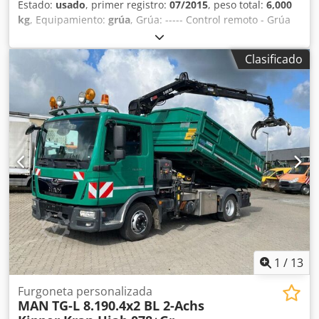
Estado:
usado
, primer registro:
07/2015
, peso total:
6,000
kg
, Equipamiento:
grúa
, Grúa: ----- Control remoto - Grúa
con 6 extensiones y flyjib con 3 extensiones - Totalmente
funcional - Aproximadamente 2000 horas de trabajo
Clasificado
Dkjdpfx Aozbza Tsb Ssr
1
/
13
Furgoneta personalizada
MAN
TG-L 8.190.4x2 BL 2-Achs