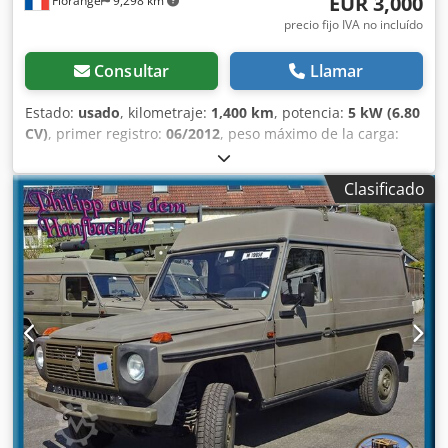
EUR 3,000
Florange
9,298 km
precio fijo IVA no incluído
Consultar
Llamar
Estado:
usado
, kilometraje:
1,400 km
, potencia:
5 kW (6.80
CV)
, primer registro:
06/2012
, peso máximo de la carga:
1,224 kg
, combustible:
electricidad
, número de asientos:
2
,
• Volquete eléctrica • Rejas protectoras Dkodpfx Aszr Aahob
Clasificado
Ssr • Enganche de bola • Radio • Elevalunas eléctricos •
Sensores de aparcamiento traseros • Discos y pastillas de
freno delanteros nuevos • 4 neumáticos nuevos