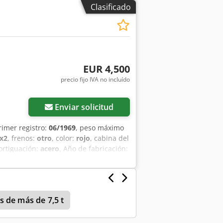
ional y fácil de mover! Como está
Clasificado
ar su aspecto; sin embargo, no se
jos para la restauración. Cedpfxsupvx
ivada. Motor: Gardener LW Caja de
EUR 4,500
precio fijo IVA no incluído
Enviar solicitud
rimer registro:
06/1969
, peso máximo
x2
, frenos:
otro
, color:
rojo
, cabina del
ortiguación:
acero
, Año de fabricación:
lfjf
 de más de 7,5 t