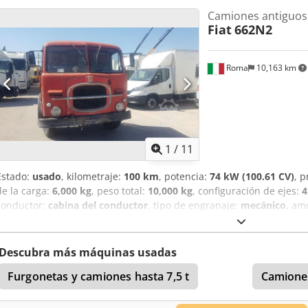
metros de altura (originalmente aprox. 4,10 m). ¡El vehículo es func
Camiones antiguos
revestido en aluminio, solamente sería necesario pintar para mejor
Fiat
662N2
ofrece ninguna garantía. Un especialista puede proporcionar conse
Ee Alfjrf El autobús se vende como particular y desde colección pr
cambios de 5 velocidades
Roma
10,163 km
1
/
11
Estado:
usado
, kilometraje:
100 km
, potencia:
74 kW (100.61 CV)
, p
de la carga:
6,000 kg
, peso total:
10,000 kg
, configuración de ejes:
4
conductor:
cabina del conductor
, tipo de engranaje:
mecánico
, am
1969
, Vehículo en condiciones de funcionamiento Crsdjn Tnxgepfx A
Descubra más máquinas usadas
Furgonetas y camiones hasta 7,5 t
Camiones