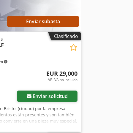
Enviar subasta
Clasificado
os
LF
km
EUR 29,000
VB IVA no incluído
Enviar solicitud
en Bristol (ciudad) por la empresa
 asientos están presentes y son también
 lo convierte en una pieza muy especial,
entación alemana, puede reducirse a 4