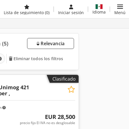
Idioma
Lista de seguimiento
(0)
Iniciar sesión
Menú
a
(5)
Relevancia
Eliminar todos los filtros
Clasificado
Unimog 421
per ,
km
EUR 28,500
precio fijo El IVA no es desglosable