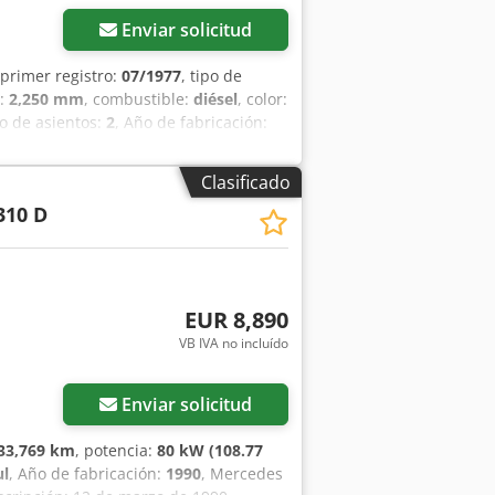
Enviar solicitud
 primer registro:
07/1977
, tipo de
s:
2,250 mm
, combustible:
diésel
, color:
o de asientos:
2
, Año de fabricación:
s: 4 Cilindrada del motor: 2.404 cc
o: 3.500 kg Velocidad máxima: 70 km/h
Clasificado
310 D
EUR 8,890
VB IVA no incluído
Enviar solicitud
33,769 km
, potencia:
80 kW (108.77
ul
, Año de fabricación:
1990
, Mercedes