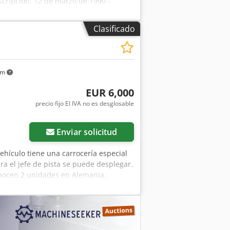
scripción: 12 de marzo de 1990 -
ga - Diésel de 5 cilindros (2842 cm³ /
 - Asiento trasero disponible,
Clasificado
de freno de mano, tirantes, placa de
km
EUR 6,000
precio fijo El IVA no es desglosable
Enviar solicitud
 vehículo tiene una carrocería especial
ra el jefe de pista se puede desplegar.
conocen 2 unidades en Alemania.