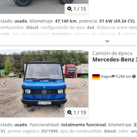
1
/
15
Estado:
usado
, kilometraje:
47,140 km
, potencia:
51 kW (69.34 CV)
,
combustible:
diésel
, configuración de ejes:
4x4
, distancia entre eje
verde
, tipo de engranaje:
mecánico
, número de marchas:
8
, númer
1977
, Número de puertas: 2 Cjdszrahvopfx Alforf Número de cilindro
Peso en vacío: 2.500 kg Carga útil: 1.000 kg Peso máximo autorizad
Camión de época
nterior: gris
Mercedes-Benz
Hagen
9,266 km
1
/
19
Estado:
usado
, Funcionalidad:
totalmente funcional
, kilometraje:
2
CV)
, primer registro:
03/1990
, tipo de combustible:
diésel
, color:
az